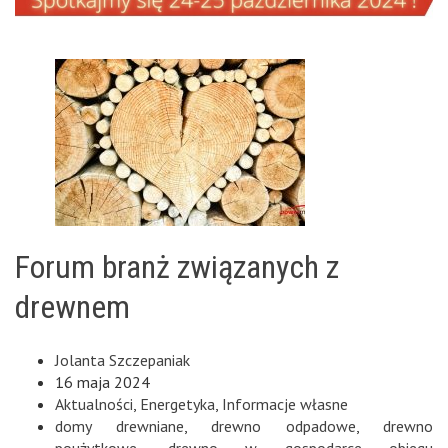
Forum branż związanych z
drewnem
Jolanta Szczepaniak
16 maja 2024
Aktualności
,
Energetyka
,
Informacje własne
domy drewniane
,
drewno odpadowe
,
drewno
poużytkowe
,
drewno w gospodarce obiegu