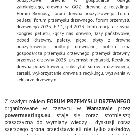
zamkniętego
,
drewno w GOZ
,
drewno z recyklingu
,
Forum Biomasy
,
forum drewna poużytkowego
,
forum
pelletu
,
forum przemysłu drzewnego
,
forum przemysłu
drzewnego 2023
,
FPD
,
fpd 2023
,
konferencja drzewna
,
kongres pelletu
,
łączy nas drewno
,
lasy państwowe
,
odpad drzewny
,
palety
,
pigpd
,
płyty z drewna
poużytkowego
,
podłogi drewniane
,
polska izba
gospodarcza przemysłu drzewnego
,
przemysł drzewny
,
przemysł drzewny 2023
,
przemysł meblarski
,
Recykling
drewna poużytkowego
,
substytut surowca drzewnego
,
tartaki
,
wykorzystanie drewna z recyklingu
,
wyzwania w
sektorze drzewnym
Z każdym rokiem
FORUM PRZEMYSŁU DRZEWNEGO
organizowane w czerwcu w
Warszawie
przez
powermeetings.eu
, staje się coraz istotniejszą
płaszczyzną do wymiany wiedzy i dyskusji coraz
szerszego grona przedstawicieli nie tylko zakładów