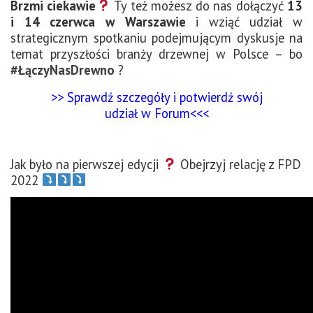
Brzmi ciekawie
Ty też możesz do nas dołączyć
13
i 14 czerwca w Warszawie
i wziąć udział w
strategicznym spotkaniu podejmującym dyskusje na
temat przyszłości branży drzewnej w Polsce – bo
#ŁączyNasDrewno
?
>> Sprawdź szczegóły i potwierdź swój
udział w Forum<<<
Jak było na pierwszej edycji
Obejrzyj relację z FPD
2022