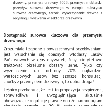
drzewny
,
przemysł drzewny 2023
,
przemysł meblarski
,
przepływ surowca drzewnego w europie
,
substytut
surowca drzewnego
,
tartaki
,
wykorzystanie drewna z
recyklingu
,
wyzwania w sektorze drzewnym
Dostępność surowca kluczowa dla przemysłu
drzewnego
Zrozumiałe i zgodne z powszechnymi oczekiwaniami
jest wsłuchanie się obecnych włodarzy Lasów
Państwowych w głos obywateli, żeby priorytetowo
traktować określone obszary leśne. Tylko czy
wyznaczenie do ochrony 20% najbardziej
wartościowych lasów bez szerszej konsultacji
choćby z przemysłem drzewnym, to dobra droga?
Leśnicy przekonują, że jest to propozycja bezpieczna,
sprawiedliwa i uwzględniająca aktualnie
obowiązujące regulacje prawne no i że harmonogram
obniżania pozysku o 20 % będzie uwzględniać