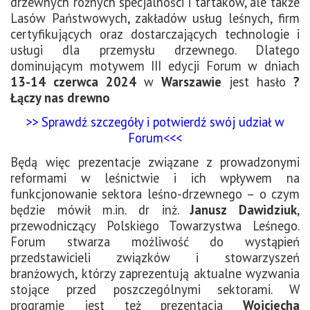
drzewnych różnych specjalności i tartaków, ale także
Lasów Państwowych, zakładów usług leśnych, firm
certyfikujących oraz dostarczających technologie i
usługi dla przemysłu drzewnego. Dlatego
dominującym motywem III edycji Forum w dniach
13-14 czerwca
2024
w
Warszawie
jest hasło
?
Łączy nas drewno
>> Sprawdź szczegóły i potwierdź swój udział w
Forum<<<
Będą więc prezentacje związane z prowadzonymi
reformami w leśnictwie i ich wpływem na
funkcjonowanie sektora leśno-drzewnego – o czym
będzie mówił m.in. dr inż.
Janusz Dawidziuk
,
przewodniczący Polskiego Towarzystwa Leśnego.
Forum stwarza możliwość do wystąpień
przedstawicieli związków i stowarzyszeń
branżowych, którzy zaprezentują aktualne wyzwania
stojące przed poszczególnymi sektorami. W
programie jest też prezentacja
Wojciecha