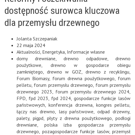
dostępność surowca kluczowa
dla przemysłu drzewnego
Jolanta Szczepaniak
22 maja 2024
Aktualności
,
Energetyka
,
Informacje własne
domy drewniane
,
drewno odpadowe
,
drewno
poużytkowe
,
drewno w gospodarce obiegu
zamkniętego
,
drewno w GOZ
,
drewno z recyklingu
,
Forum Biomasy
,
forum drewna poużytkowego
,
forum
pelletu
,
forum przemysłu drzewnego
,
forum przemysłu
drzewnego 2023
,
forum przemysłu drzewnego 2024
,
FPD
,
fpd 2023
,
fpd 2024
,
gospodarcze funkcje lasów
państwowych
,
konferencja drzewna
,
kongres pelletu
,
łączy nas drewno
,
lasy państwowe
,
odpad drzewny
,
palety
,
pigpd
,
płyty z drewna poużytkowego
,
podłogi
drewniane
,
polska izba gospodarcza przemysłu
drzewnego
,
pozagospodarcze funkcje lasów
,
przemysł