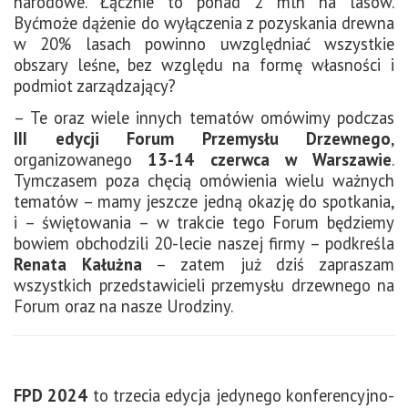
narodowe. Łącznie to ponad 2 mln ha lasów.
Byćmoże dążenie do wyłączenia z pozyskania drewna
w 20% lasach powinno uwzględniać wszystkie
obszary leśne, bez względu na formę własności i
podmiot zarządzający?
– Te oraz wiele innych tematów omówimy podczas
III edycji Forum Przemysłu Drzewnego
,
organizowanego
13-14 czerwca w Warszawie
.
Tymczasem poza chęcią omówienia wielu ważnych
tematów – mamy jeszcze jedną okazję do spotkania,
i – świętowania – w trakcie tego Forum będziemy
bowiem obchodzili 20-lecie naszej firmy – podkreśla
Renata Kałużna
– zatem już dziś zapraszam
wszystkich przedstawicieli przemysłu drzewnego na
Forum oraz na nasze Urodziny.
FPD 2024
to trzecia edycja jedynego konferencyjno-