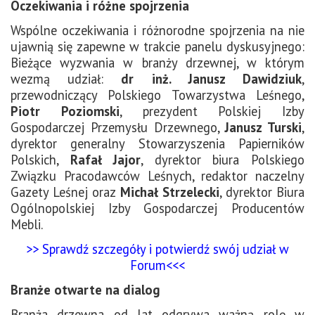
Oczekiwania i różne spojrzenia
Wspólne oczekiwania i różnorodne spojrzenia na nie
ujawnią się zapewne w trakcie panelu dyskusyjnego:
Bieżące wyzwania w branży drzewnej, w którym
wezmą udział:
dr inż. Janusz Dawidziuk
,
przewodniczący Polskiego Towarzystwa Leśnego,
Piotr Poziomski
, prezydent Polskiej Izby
Gospodarczej Przemysłu Drzewnego,
Janusz Turski
,
dyrektor generalny Stowarzyszenia Papierników
Polskich,
Rafał Jajor
, dyrektor biura Polskiego
Związku Pracodawców Leśnych, redaktor naczelny
Gazety Leśnej oraz
Michał Strzelecki
, dyrektor Biura
Ogólnopolskiej Izby Gospodarczej Producentów
Mebli.
>> Sprawdź szczegóły i potwierdź swój udział w
Forum<<<
Branże otwarte na dialog
Branża drzewna od lat odgrywa ważną rolę w