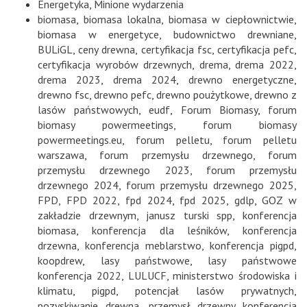
Energetyka
,
Minione wydarzenia
biomasa
,
biomasa lokalna
,
biomasa w ciepłownictwie
,
biomasa w energetyce
,
budownictwo drewniane
,
BULiGL
,
ceny drewna
,
certyfikacja fsc
,
certyfikacja pefc
,
certyfikacja wyrobów drzewnych
,
drema
,
drema 2022
,
drema 2023
,
drema 2024
,
drewno energetyczne
,
drewno fsc
,
drewno pefc
,
drewno poużytkowe
,
drewno z
lasów państwowych
,
eudf
,
Forum Biomasy
,
forum
biomasy powermeetings
,
forum biomasy
powermeetings.eu
,
forum pelletu
,
forum pelletu
warszawa
,
forum przemysłu drzewnego
,
forum
przemysłu drzewnego 2023
,
forum przemysłu
drzewnego 2024
,
forum przemysłu drzewnego 2025
,
FPD
,
FPD 2022
,
fpd 2024
,
fpd 2025
,
gdlp
,
GOZ w
zakładzie drzewnym
,
janusz turski spp
,
konferencja
biomasa
,
konferencja dla leśników
,
konferencja
drzewna
,
konferencja meblarstwo
,
konferencja pigpd
,
koopdrew
,
lasy państwowe
,
lasy państwowe
konferencja 2022
,
LULUCF
,
ministerstwo środowiska i
klimatu
,
pigpd
,
potencjał lasów prywatnych
,
pozyskiwanie drewna
,
przemysł drzewny konferencja