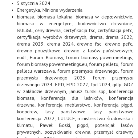
5 stycznia 2024
Energetyka
,
Minione wydarzenia
biomasa
,
biomasa lokalna
,
biomasa w ciepłownictwie
,
biomasa w energetyce
,
budownictwo drewniane
,
BULiGL
,
ceny drewna
,
certyfikacja fsc
,
certyfikacja pefc
,
certyfikacja wyrobów drzewnych
,
drema
,
drema 2022
,
drema 2023
,
drema 2024
,
drewno fsc
,
drewno pefc
,
drewno poużytkowe
,
drewno z lasów państwowych
,
eudf
,
Forum Biomasy
,
forum biomasy powermeetings
,
forum biomasy powermeetings.eu
,
forum pelletu
,
forum
pelletu warszawa
,
forum przemysłu drzewnego
,
forum
przemysłu drzewnego 2023
,
forum przemysłu
drzewnego 2024
,
FPD
,
FPD 2022
,
fpd 2024
,
gdlp
,
GOZ
w zakładzie drzewnym
,
janusz turski spp
,
konferencja
biomasa
,
konferencja dla leśników
,
konferencja
drzewna
,
konferencja meblarstwo
,
konferencja pigpd
,
koopdrew
,
lasy państwowe
,
lasy państwowe
konferencja 2022
,
LULUCF
,
ministerstwo środowiska i
klimatu
,
Paweł Boski
,
pigpd
,
potencjał lasów
prywatnych
,
pozyskiwanie drewna
,
przemysł drzewny