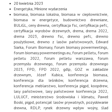
20 kwietnia 2023
Energetyka
,
Minione wydarzenia
biomasa
,
biomasa lokalna
,
biomasa w ciepłownictwie
,
biomasa w energetyce
,
budownictwo drewniane
,
BULiGL
,
ceny drewna
,
certyfikacja fsc
,
certyfikacja pefc
,
certyfikacja wyrobów drzewnych
,
drema
,
drema 2022
,
drema 2023
,
drewno fsc
,
drewno pefc
,
drewno
poużytkowe
,
drewno z lasów państwowych
,
Edward
Siarka
,
Forum Biomasy
,
forum biomasy powermeetings
,
forum biomasy powermeetings.eu
,
forum pelletu
,
forum
pelletu 2022
,
forum pelletu warszawa
,
forum
przemysłu drzewnego
,
forum przemysłu drzewnego
2023
,
FPD
,
FPD 2022
,
gdlp
,
GOZ w zakładzie
drzewnym
,
Józef Kubica
,
konferencja biomasa
,
konferencja dla leśników
,
konferencja drzewna
,
konferencja meblarstwo
,
konferencja pigpd
,
koopdrew
,
lasy państwowe
,
lasy państwowe konferencja 2022
,
LULUCF
,
ministerstwo środowiska i klimatu
,
Paweł
Boski
,
pigpd
,
potencjał lasów prywatnych
,
pozyskiwanie
drewna
,
RDLP
,
rynek drzewny wpływ wojny
,
ślad