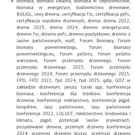
biomasa
,
biomasa lokalna
,
biomasa w ciepłownictwie
,
biomasa w energetyce
,
budownictwo drewniane
,
BULiGL
,
ceny drewna
,
certyfikacja fsc
,
certyfikacja pefc
,
certyfikacja wyrobów drzewnych
,
drema
,
drema 2022
,
drema 2023
,
drema 2024
,
drewno energetyczne
,
drewno fsc
,
drewno pefc
,
drewno poużytkowe
,
drewno z
lasów państwowych
,
eudf
,
Forum Biomasy
,
forum
biomasy powermeetings
,
forum biomasy
powermeetings.eu
,
forum pelletu
,
forum pelletu
warszawa
,
forum przemysłu drzewnego
,
forum
przemysłu drzewnego 2023
,
forum przemysłu
drzewnego 2024
,
forum przemysłu drzewnego 2025
,
FPD
,
FPD 2022
,
fpd 2024
,
fpd 2025
,
gdlp
,
GOZ w
zakładzie drzewnym
,
janusz turski spp
,
konferencja
biomasa
,
konferencja dla leśników
,
konferencja
drzewna
,
konferencja meblarstwo
,
konferencja pigpd
,
koopdrew
,
lasy państwowe
,
lasy państwowe
konferencja 2022
,
LULUCF
,
ministerstwo środowiska i
klimatu
,
pigpd
,
potencjał lasów prywatnych
,
pozyskiwanie drewna
,
przemysł drzewny konferencja
2024
,
przemysł drzewny kryzys
,
przemysł drzewny