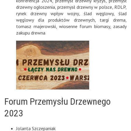
konferencja 2024
,
przemysł drzewny kryzys
,
przemysł
drzewny ogłoszenia
,
przemysł drzewny w polsce
,
RDLP
,
rynek drzewny wpływ wojny
,
ślad węglowy
,
ślad
węglowy dla produktów drzewnych
,
targi drema
,
tomasz majerowski
,
wiosenne forum biomasy
,
zasady
zakupu drewna
Forum Przemysłu Drzewnego
2023
Jolanta Szczepaniak