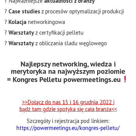
? Najważniejsze
aktualności z branży
?
Case studies
z procesów optymalizacji produkcji
?
Kolacja
networkingowa
?
Warsztaty
z certyfikacji pelletu
?
Warsztaty
z obliczania śladu węglowego
Najlepszy networking, wiedza i
merytoryka na najwyższym poziomie
= Kongres Pelletu powermeetings.eu
>>Dołącz do nas 15 i 16 grudnia 2022 i
bądź tam gdzie spotyka się cała branża<<
Szczegóły i rejestracja pod linkiem:
https://powermeetings.eu/kongres-pelletu/