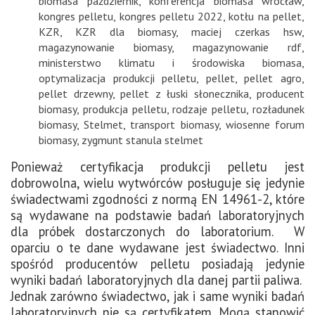
biomasa październik
,
konferencja biomasa wrocław
,
kongres pelletu
,
kongres pelletu 2022
,
kotłu na pellet
,
KZR
,
KZR dla biomasy
,
maciej czerkas hsw
,
magazynowanie biomasy
,
magazynowanie rdf
,
ministerstwo klimatu i środowiska biomasa
,
optymalizacja produkcji pelletu
,
pellet
,
pellet agro
,
pellet drzewny
,
pellet z łuski słonecznika
,
producent
biomasy
,
produkcja pelletu
,
rodzaje pelletu
,
rozładunek
biomasy
,
Stelmet
,
transport biomasy
,
wiosenne forum
biomasy
,
zygmunt stanula stelmet
Ponieważ certyfikacja produkcji pelletu jest
dobrowolna, wielu wytwórców posługuje się jedynie
świadectwami zgodności z normą EN 14961-2, które
są wydawane na podstawie badań laboratoryjnych
dla próbek dostarczonych do laboratorium. W
oparciu o te dane wydawane jest świadectwo. Inni
spośród producentów pelletu posiadają jedynie
wyniki badań laboratoryjnych dla danej partii paliwa.
Jednak zarówno świadectwo, jak i same wyniki badań
laboratoryjnych nie są certyfikatem. Mogą stanowić