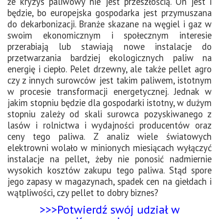
że kryzys paliwowy nie jest przeszłością. On jest i
będzie, bo europejska gospodarka jest przymuszana
do dekarbonizacji. Branże skazane na węgiel i gaz w
swoim ekonomicznym i społecznym interesie
przerabiają lub stawiają nowe instalacje do
przetwarzania bardziej ekologicznych paliw na
energię i ciepło. Pelet drzewny, ale także pellet agro
czy z innych surowców jest takim paliwem, istotnym
w procesie transformacji energetycznej. Jednak w
jakim stopniu będzie dla gospodarki istotny, w dużym
stopniu zależy od skali surowca pozyskiwanego z
lasów i rolnictwa i wydajności producentów oraz
ceny tego paliwa. Z analiz wiele światowych
elektrowni wolało w minionych miesiącach wyłączyć
instalacje na pellet, żeby nie ponosić nadmiernie
wysokich kosztów zakupu tego paliwa. Stąd spore
jego zapasy w magazynach, spadek cen na giełdach i
wątpliwości, czy pellet to dobry biznes?
>>>Potwierdź swój udział w