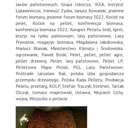
lasów państwowych
,
Grupa robocza
,
IKEA
,
Instytut
Łukasiewicza
,
Ireneusz Zyska
,
Janusz Kowalski
,
jesienne
forum biomasy
,
jesienne forum biomasy 2022
,
Kocioł na
pelet
,
Kocioł na pellet
,
konferencja biomasa
,
konferencja biomasa 2022
,
Kongres Pelletu łódź
,
kprm
,
kryzys na rynku paliwowym
,
lasy państwowe
,
Lasy
Prywatne
,
magazyn biomasa
,
Magdalena Jakubowska
,
Mariusz Błasiak
,
Ministerstwo Klimatu i Środowiska
,
ogrzewanie
,
Paweł Boski
,
Pelet
,
pellet
,
pellet agro
,
pellet drzewny
,
Pellet lasy państwowe
,
Pellet LP
,
Pelletowa Mapa Polski
,
PGL Lasy Państwowe
,
Politrade Jarosław Rak
,
polska izba gospodarcza
przemysłu drzewnego
,
Polska Rada Pelletu
,
Produkcja
Peletu
,
przetarg
,
RDLP
,
Stefan Traczyk
,
Stelmet
,
Tartak
Olczyk
,
tomasz majerowski
,
Ustawa
,
Wojciech Cichy
,
wojna
,
Wszystko o pellecie