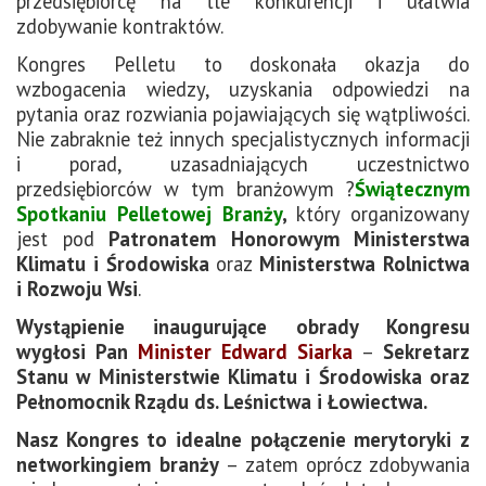
przedsiębiorcę na tle konkurencji i ułatwia
zdobywanie kontraktów.
Kongres Pelletu to doskonała okazja do
wzbogacenia wiedzy, uzyskania odpowiedzi na
pytania oraz rozwiania pojawiających się wątpliwości.
Nie zabraknie też innych specjalistycznych informacji
i porad, uzasadniających uczestnictwo
przedsiębiorców w tym branżowym ?
Świątecznym
Spotkaniu Pelletowej Branży
,
który organizowany
jest pod
Patronatem Honorowym
Ministerstwa
Klimatu i Środowiska
oraz
Ministerstwa Rolnictwa
i Rozwoju Wsi
.
Wystąpienie inaugurujące obrady Kongresu
wygłosi Pan
Minister
Edward Siarka
–
Sekretarz
Stanu w Ministerstwie Klimatu i Środowiska oraz
Pełnomocnik Rządu ds. Leśnictwa i Łowiectwa.
Nasz Kongres to idealne połączenie merytoryki z
networkingiem branży
– zatem oprócz zdobywania