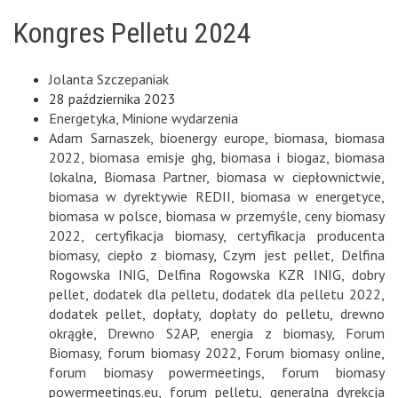
Kongres Pelletu 2024
Jolanta Szczepaniak
28 października 2023
Energetyka
,
Minione wydarzenia
Adam Sarnaszek
,
bioenergy europe
,
biomasa
,
biomasa
2022
,
biomasa emisje ghg
,
biomasa i biogaz
,
biomasa
lokalna
,
Biomasa Partner
,
biomasa w ciepłownictwie
,
biomasa w dyrektywie REDII
,
biomasa w energetyce
,
biomasa w polsce
,
biomasa w przemyśle
,
ceny biomasy
2022
,
certyfikacja biomasy
,
certyfikacja producenta
biomasy
,
ciepło z biomasy
,
Czym jest pellet
,
Delfina
Rogowska INIG
,
Delfina Rogowska KZR INIG
,
dobry
pellet
,
dodatek dla pelletu
,
dodatek dla pelletu 2022
,
dodatek pellet
,
dopłaty
,
dopłaty do pelletu
,
drewno
okrągłe
,
Drewno S2AP
,
energia z biomasy
,
Forum
Biomasy
,
forum biomasy 2022
,
Forum biomasy online
,
forum biomasy powermeetings
,
forum biomasy
powermeetings.eu
,
forum pelletu
,
generalna dyrekcja