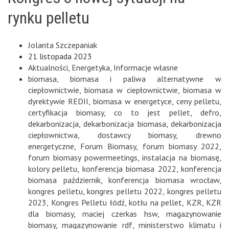
rynku pelletu
Jolanta Szczepaniak
21 listopada 2023
Aktualności
,
Energetyka
,
Informacje własne
biomasa
,
biomasa i paliwa alternatywne w
ciepłownictwie
,
biomasa w ciepłownictwie
,
biomasa w
dyrektywie REDII
,
biomasa w energetyce
,
ceny pelletu
,
certyfikacja biomasy
,
co to jest pellet
,
defro
,
dekarbonizacja
,
dekarbonizacja biomasa
,
dekarbonizacja
ciepłownictwa
,
dostawcy biomasy
,
drewno
energetyczne
,
Forum Biomasy
,
forum biomasy 2022
,
forum biomasy powermeetings
,
instalacja na biomasę
,
kolory pelletu
,
konferencja biomasa 2022
,
konferencja
biomasa październik
,
konferencja biomasa wrocław
,
kongres pelletu
,
kongres pelletu 2022
,
kongres pelletu
2023
,
Kongres Pelletu łódź
,
kotłu na pellet
,
KZR
,
KZR
dla biomasy
,
maciej czerkas hsw
,
magazynowanie
biomasy
,
magazynowanie rdf
,
ministerstwo klimatu i