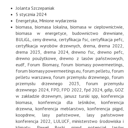
Jolanta Szczepaniak
5 stycznia 2024
Energetyka
,
Minione wydarzenia
biomasa
,
biomasa lokalna
,
biomasa w ciepłownictwie
,
biomasa w energetyce
,
budownictwo drewniane
,
BULiGL
,
ceny drewna
,
certyfikacja fsc
,
certyfikacja pefc
,
certyfikacja wyrobów drzewnych
,
drema
,
drema 2022
,
drema 2023
,
drema 2024
,
drewno fsc
,
drewno pefc
,
drewno poużytkowe
,
drewno z lasów państwowych
,
eudf
,
Forum Biomasy
,
forum biomasy powermeetings
,
forum biomasy powermeetings.eu
,
forum pelletu
,
forum
pelletu warszawa
,
forum przemysłu drzewnego
,
forum
przemysłu drzewnego 2023
,
forum przemysłu
drzewnego 2024
,
FPD
,
FPD 2022
,
fpd 2024
,
gdlp
,
GOZ
w zakładzie drzewnym
,
janusz turski spp
,
konferencja
biomasa
,
konferencja dla leśników
,
konferencja
drzewna
,
konferencja meblarstwo
,
konferencja pigpd
,
koopdrew
,
lasy państwowe
,
lasy państwowe
konferencja 2022
,
LULUCF
,
ministerstwo środowiska i
klimatu
,
Paweł Boski
,
pigpd
,
potencjał lasów