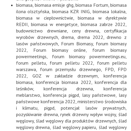
biomasa
,
biomasa emisje ghg
,
biomasa Fortum
,
biomasa
ilona olsztyńska
,
biomasa KZR INIG
,
biomasa lokalna
,
biomasa w ciepłownictwie
,
biomasa w dyrektywie
REDII
,
biomasa w energetyce
,
biomasa zabrze 2022
,
budownictwo drewniane
,
ceny drewna
,
certyfikacja
wyrobów drzewnych
,
drema
,
drema 2022
,
drewno z
lasów państwowych
,
Forum Biomasy
,
forum biomasy
2022
,
Forum biomasy online
,
forum biomasy
powermeetings
,
forum biomasy powermeetings.eu
,
forum pelletu
,
forum pelletu 2022
,
forum pelletu
warszawa
,
forum przemysłu drzewnego
,
FPD
,
FPD
2022
,
GOZ w zakładzie drzewnym
,
konferencja
biomasa
,
konferencja biomasa 2022
,
konferencja dla
leśników
,
konferencja drzewna
,
konferencja
meblarstwo
,
konferencja pigpd
,
lasy państwowe
,
lasy
państwowe konferencja 2022
,
ministerstwo środowiska
i klimatu
,
pigpd
,
potencjał lasów prywatnych
,
pozyskiwanie drewna
,
rynek drzewny wpływ wojny
,
ślad
węglowy
,
ślad węglowy dla produktów drzewnych
,
ślad
węglowy drewna
,
ślad węglowy papieru
,
ślad węglowy