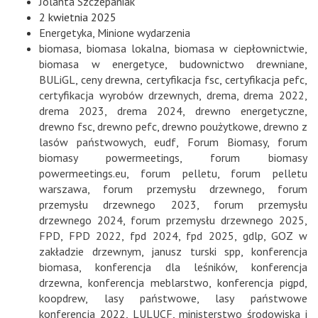
Jolanta Szczepaniak
2 kwietnia 2025
Energetyka
,
Minione wydarzenia
biomasa
,
biomasa lokalna
,
biomasa w ciepłownictwie
,
biomasa w energetyce
,
budownictwo drewniane
,
BULiGL
,
ceny drewna
,
certyfikacja fsc
,
certyfikacja pefc
,
certyfikacja wyrobów drzewnych
,
drema
,
drema 2022
,
drema 2023
,
drema 2024
,
drewno energetyczne
,
drewno fsc
,
drewno pefc
,
drewno poużytkowe
,
drewno z
lasów państwowych
,
eudf
,
Forum Biomasy
,
forum
biomasy powermeetings
,
forum biomasy
powermeetings.eu
,
forum pelletu
,
forum pelletu
warszawa
,
forum przemysłu drzewnego
,
forum
przemysłu drzewnego 2023
,
forum przemysłu
drzewnego 2024
,
forum przemysłu drzewnego 2025
,
FPD
,
FPD 2022
,
fpd 2024
,
fpd 2025
,
gdlp
,
GOZ w
zakładzie drzewnym
,
janusz turski spp
,
konferencja
biomasa
,
konferencja dla leśników
,
konferencja
drzewna
,
konferencja meblarstwo
,
konferencja pigpd
,
koopdrew
,
lasy państwowe
,
lasy państwowe
konferencja 2022
,
LULUCF
,
ministerstwo środowiska i