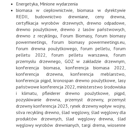
Energetyka
,
Minione wydarzenia
biomasa w ciepłownictwie
,
biomasa w dyrektywie
REDII
,
budownictwo drewniane
,
ceny drewna
,
certyfikacja wyrobów drzewnych
,
drewno odpadowe
,
drewno poużytkowe
,
drewno z lasów państwowych
,
drewno z recyklingu
,
Forum Biomasy
,
forum biomasy
powermeetings
,
forum biomasy powermeetings.eu
,
forum drewna poużytkowego
,
forum pelletu
,
forum
pelletu 2022
,
forum pelletu warszawa
,
forum
przemysłu drzewnego
,
GOZ w zakładzie drzewnym
,
konferencja biomasa
,
konferencja biomasa 2022
,
konferencja drzewna
,
konferencja meblarstwo
,
konferencja pigpd
,
kronospan drewno poużytkowe
,
lasy
państwowe konferencja 2022
,
ministerstwo środowiska
i klimatu
,
pfleiderer drewno poużytkowe
,
pigpd
,
pozyskiwanie drewna
,
przemysł drzewny
,
przemysł
drzewny konferencja 2023
,
rynek drzewny wpływ wojny
,
silva recykling drewno
,
ślad węglowy
,
ślad węglowy dla
produktów drzewnych
,
ślad węglowy drewna
,
ślad
węglowy wyrobów drewnianych
,
targi drema
,
wiosenne