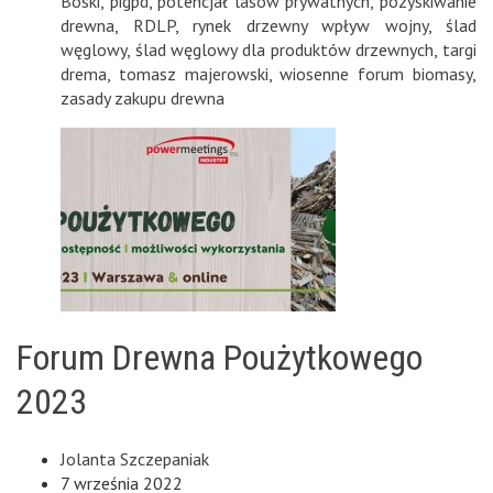
Boski
,
pigpd
,
potencjał lasów prywatnych
,
pozyskiwanie
drewna
,
RDLP
,
rynek drzewny wpływ wojny
,
ślad
węglowy
,
ślad węglowy dla produktów drzewnych
,
targi
drema
,
tomasz majerowski
,
wiosenne forum biomasy
,
zasady zakupu drewna
Forum Drewna Poużytkowego
2023
Jolanta Szczepaniak
7 września 2022