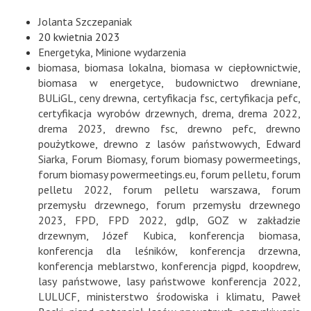
Jolanta Szczepaniak
20 kwietnia 2023
Energetyka
,
Minione wydarzenia
biomasa
,
biomasa lokalna
,
biomasa w ciepłownictwie
,
biomasa w energetyce
,
budownictwo drewniane
,
BULiGL
,
ceny drewna
,
certyfikacja fsc
,
certyfikacja pefc
,
certyfikacja wyrobów drzewnych
,
drema
,
drema 2022
,
drema 2023
,
drewno fsc
,
drewno pefc
,
drewno
poużytkowe
,
drewno z lasów państwowych
,
Edward
Siarka
,
Forum Biomasy
,
forum biomasy powermeetings
,
forum biomasy powermeetings.eu
,
forum pelletu
,
forum
pelletu 2022
,
forum pelletu warszawa
,
forum
przemysłu drzewnego
,
forum przemysłu drzewnego
2023
,
FPD
,
FPD 2022
,
gdlp
,
GOZ w zakładzie
drzewnym
,
Józef Kubica
,
konferencja biomasa
,
konferencja dla leśników
,
konferencja drzewna
,
konferencja meblarstwo
,
konferencja pigpd
,
koopdrew
,
lasy państwowe
,
lasy państwowe konferencja 2022
,
LULUCF
,
ministerstwo środowiska i klimatu
,
Paweł