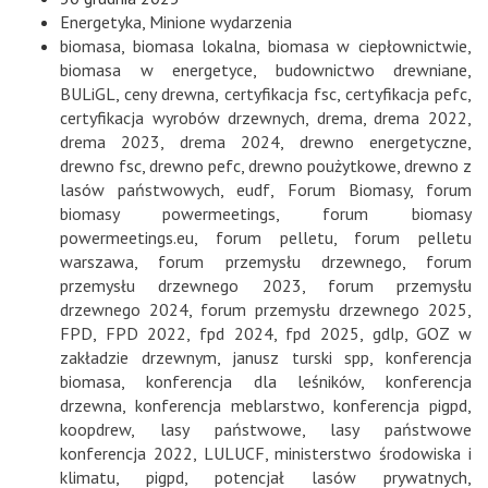
Energetyka
,
Minione wydarzenia
biomasa
,
biomasa lokalna
,
biomasa w ciepłownictwie
,
biomasa w energetyce
,
budownictwo drewniane
,
BULiGL
,
ceny drewna
,
certyfikacja fsc
,
certyfikacja pefc
,
certyfikacja wyrobów drzewnych
,
drema
,
drema 2022
,
drema 2023
,
drema 2024
,
drewno energetyczne
,
drewno fsc
,
drewno pefc
,
drewno poużytkowe
,
drewno z
lasów państwowych
,
eudf
,
Forum Biomasy
,
forum
biomasy powermeetings
,
forum biomasy
powermeetings.eu
,
forum pelletu
,
forum pelletu
warszawa
,
forum przemysłu drzewnego
,
forum
przemysłu drzewnego 2023
,
forum przemysłu
drzewnego 2024
,
forum przemysłu drzewnego 2025
,
FPD
,
FPD 2022
,
fpd 2024
,
fpd 2025
,
gdlp
,
GOZ w
zakładzie drzewnym
,
janusz turski spp
,
konferencja
biomasa
,
konferencja dla leśników
,
konferencja
drzewna
,
konferencja meblarstwo
,
konferencja pigpd
,
koopdrew
,
lasy państwowe
,
lasy państwowe
konferencja 2022
,
LULUCF
,
ministerstwo środowiska i
klimatu
,
pigpd
,
potencjał lasów prywatnych
,