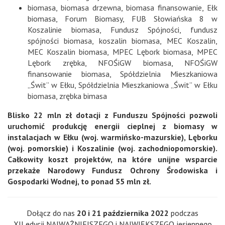
biomasa
,
biomasa drzewna
,
biomasa finansowanie
,
Ełk
biomasa
,
Forum Biomasy
,
FUB Słowiańska 8 w
Koszalinie biomasa
,
Fundusz Spójności
,
fundusz
spójności biomasa
,
koszalin biomasa
,
MEC Koszalin
,
MEC Koszalin biomasa
,
MPEC Lębork biomasa
,
MPEC
Lębork zrębka
,
NFOŚiGW biomasa
,
NFOŚiGW
finansowanie biomasa
,
Spółdzielnia Mieszkaniowa
„Świt” w Ełku
,
Spółdzielnia Mieszkaniowa „Świt” w Ełku
biomasa
,
zrębka bimasa
Blisko 22 mln zł dotacji z Funduszu Spójności pozwoli
uruchomić produkcję energii cieplnej z biomasy w
instalacjach w Ełku (woj. warmińsko-mazurskie), Lęborku
(woj. pomorskie) i Koszalinie (woj. zachodniopomorskie).
Całkowity koszt projektów, na które unijne wsparcie
przekaże Narodowy Fundusz Ochrony Środowiska i
Gospodarki Wodnej, to ponad 55 mln zł.
Dołącz do nas
20 i 21 października 2022
podczas
XII edycji NAJWAŻNIEJSZEGO i NAJWIĘKSZEGO jesiennego