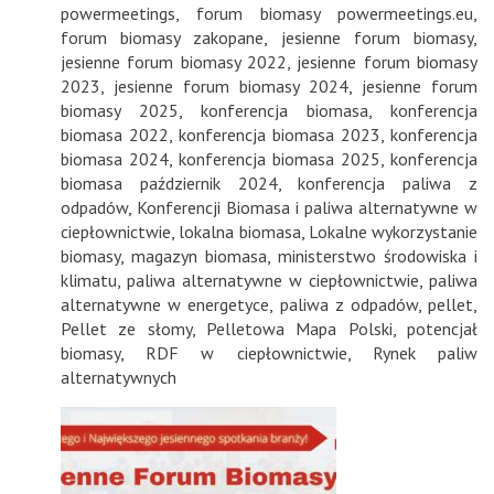
powermeetings
,
forum biomasy powermeetings.eu
,
forum biomasy zakopane
,
jesienne forum biomasy
,
jesienne forum biomasy 2022
,
jesienne forum biomasy
2023
,
jesienne forum biomasy 2024
,
jesienne forum
biomasy 2025
,
konferencja biomasa
,
konferencja
biomasa 2022
,
konferencja biomasa 2023
,
konferencja
biomasa 2024
,
konferencja biomasa 2025
,
konferencja
biomasa październik 2024
,
konferencja paliwa z
odpadów
,
Konferencji Biomasa i paliwa alternatywne w
ciepłownictwie
,
lokalna biomasa
,
Lokalne wykorzystanie
biomasy
,
magazyn biomasa
,
ministerstwo środowiska i
klimatu
,
paliwa alternatywne w ciepłownictwie
,
paliwa
alternatywne w energetyce
,
paliwa z odpadów
,
pellet
,
Pellet ze słomy
,
Pelletowa Mapa Polski
,
potencjał
biomasy
,
RDF w ciepłownictwie
,
Rynek paliw
alternatywnych