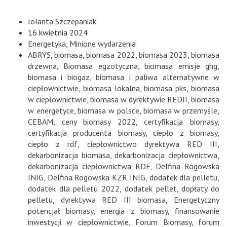
Jolanta Szczepaniak
16 kwietnia 2024
Energetyka
,
Minione wydarzenia
ABRYS
,
biomasa
,
biomasa 2022
,
biomasa 2023
,
biomasa
drzewna
,
Biomasa egzotyczna
,
biomasa emisje ghg
,
biomasa i biogaz
,
biomasa i paliwa alternatywne w
ciepłownictwie
,
biomasa lokalna
,
biomasa pks
,
biomasa
w ciepłownictwie
,
biomasa w dyrektywie REDII
,
biomasa
w energetyce
,
biomasa w polsce
,
biomasa w przemyśle
,
CEBAM
,
ceny biomasy 2022
,
certyfikacja biomasy
,
certyfikacja producenta biomasy
,
ciepło z biomasy
,
ciepło z rdf
,
ciepłownictwo dyrektywa RED III
,
dekarbonizacja biomasa
,
dekarbonizacja ciepłownictwa
,
dekarbonizacja ciepłownictwa RDF
,
Delfina Rogowska
INIG
,
Delfina Rogowska KZR INIG
,
dodatek dla pelletu
,
dodatek dla pelletu 2022
,
dodatek pellet
,
dopłaty do
pelletu
,
dyrektywa RED III biomasa
,
Energetyczny
potencjał biomasy
,
energia z biomasy
,
finansowanie
inwestycji w ciepłownictwie
,
Forum Biomasy
,
forum