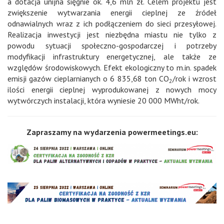
a dotacja unijna sięgnie ok. 4,6 mln zł. Celem projektu jest
zwiększenie wytwarzania energii cieplnej ze źródeł
odnawialnych wraz z ich podłączeniem do sieci przesyłowej.
Realizacja inwestycji jest niezbędna miastu nie tylko z
powodu sytuacji społeczno-gospodarczej i potrzeby
modyfikacji infrastruktury energetycznej, ale także ze
względów środowiskowych. Efekt ekologiczny to m.in. spadek
emisji gazów cieplarnianych o 6 835,68 ton CO
/rok i wzrost
2
ilości energii cieplnej wyprodukowanej z nowych mocy
wytwórczych instalacji, która wyniesie 20 000 MWht/rok.
Zapraszamy na wydarzenia powermeetings.eu: