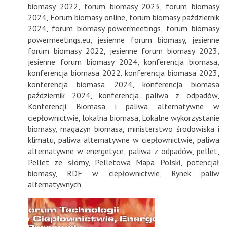
biomasy 2022
,
forum biomasy 2023
,
forum biomasy
2024
,
Forum biomasy online
,
forum biomasy październik
2024
,
forum biomasy powermeetings
,
forum biomasy
powermeetings.eu
,
jesienne forum biomasy
,
jesienne
forum biomasy 2022
,
jesienne forum biomasy 2023
,
jesienne forum biomasy 2024
,
konferencja biomasa
,
konferencja biomasa 2022
,
konferencja biomasa 2023
,
konferencja biomasa 2024
,
konferencja biomasa
październik 2024
,
konferencja paliwa z odpadów
,
Konferencji Biomasa i paliwa alternatywne w
ciepłownictwie
,
lokalna biomasa
,
Lokalne wykorzystanie
biomasy
,
magazyn biomasa
,
ministerstwo środowiska i
klimatu
,
paliwa alternatywne w ciepłownictwie
,
paliwa
alternatywne w energetyce
,
paliwa z odpadów
,
pellet
,
Pellet ze słomy
,
Pelletowa Mapa Polski
,
potencjał
biomasy
,
RDF w ciepłownictwie
,
Rynek paliw
alternatywnych