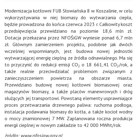
Modernizacja kotłowni FUB Słowiańska 8 w Koszalinie, w celu
wykorzystywania w niej biomasy do wytwarzania ciepła,
będzie prowadzona do końca czerwca 2023 r. Całkowity koszt
przedsięwzięcia przewidziano na poziomie 18,6 mln zł.
Dotacja przekazana przez NFOŚiGW wyniesie ponad 6,7 mln
zł. Głównym zamierzeniem projektu, podobnie jak dwóch
wcześniej wspomnianych, jest budowa nowej jednostki
wytwarzającej energię cieplną ze źródła odnawialnego. Ma się
to przyczynić do redukcji emisji CO
o 18 661,41 CO
/rok, a
2
2
także realnie przeciwdziałać problemom związanym z
zanieczyszczeniem powietrza na obszarze miasta.
Przewidziano budowę nowej kotłowni biomasowej oraz
magazynów biomasy, a także placów manewrowych i dróg
służących jej transportowi. Powstaną elementy usprawniające
proces przetwarzania drzewnego paliwa: ruchoma podłoga,
instalacja podawania biomasy do kotła, a także kocioł wodny
o mocy znamionowej 7 MW. Zaplanowana roczna produkcja
energii cieplnej w nowym zakładzie to 42 000 MWht/rok.
źródło: www.nfosigw.gov.pl