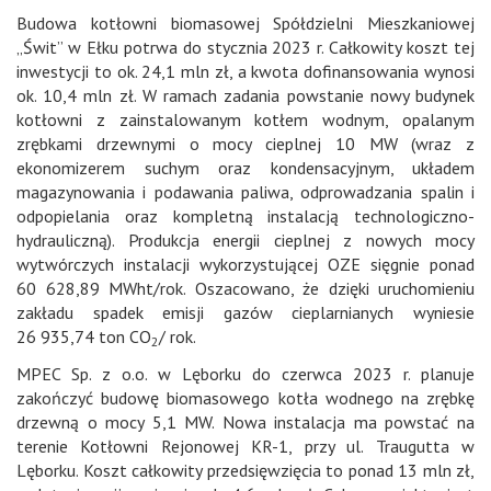
Budowa kotłowni biomasowej Spółdzielni Mieszkaniowej
„Świt” w Ełku potrwa do stycznia 2023 r. Całkowity koszt tej
inwestycji to ok. 24,1 mln zł, a kwota dofinansowania wynosi
ok. 10,4 mln zł. W ramach zadania powstanie nowy budynek
kotłowni z zainstalowanym kotłem wodnym, opalanym
zrębkami drzewnymi o mocy cieplnej 10 MW (wraz z
ekonomizerem suchym oraz kondensacyjnym, układem
magazynowania i podawania paliwa, odprowadzania spalin i
odpopielania oraz kompletną instalacją technologiczno-
hydrauliczną). Produkcja energii cieplnej z nowych mocy
wytwórczych instalacji wykorzystującej OZE sięgnie ponad
60 628,89 MWht/rok. Oszacowano, że dzięki uruchomieniu
zakładu spadek emisji gazów cieplarnianych wyniesie
26 935,74 ton CO
/ rok.
2
MPEC Sp. z o.o. w Lęborku do czerwca 2023 r. planuje
zakończyć budowę biomasowego kotła wodnego na zrębkę
drzewną o mocy 5,1 MW. Nowa instalacja ma powstać na
terenie Kotłowni Rejonowej KR-1, przy ul. Traugutta w
Lęborku. Koszt całkowity przedsięwzięcia to ponad 13 mln zł,