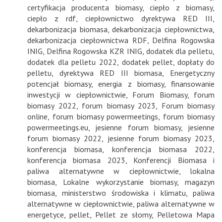
certyfikacja producenta biomasy
,
ciepło z biomasy
,
ciepło z rdf
,
ciepłownictwo dyrektywa RED III
,
dekarbonizacja biomasa
,
dekarbonizacja ciepłownictwa
,
dekarbonizacja ciepłownictwa RDF
,
Delfina Rogowska
INIG
,
Delfina Rogowska KZR INIG
,
dodatek dla pelletu
,
dodatek dla pelletu 2022
,
dodatek pellet
,
dopłaty do
pelletu
,
dyrektywa RED III biomasa
,
Energetyczny
potencjał biomasy
,
energia z biomasy
,
finansowanie
inwestycji w ciepłownictwie
,
Forum Biomasy
,
forum
biomasy 2022
,
forum biomasy 2023
,
Forum biomasy
online
,
forum biomasy powermeetings
,
forum biomasy
powermeetings.eu
,
jesienne forum biomasy
,
jesienne
forum biomasy 2022
,
jesienne forum biomasy 2023
,
konferencja biomasa
,
konferencja biomasa 2022
,
konferencja biomasa 2023
,
Konferencji Biomasa i
paliwa alternatywne w ciepłownictwie
,
lokalna
biomasa
,
Lokalne wykorzystanie biomasy
,
magazyn
biomasa
,
ministerstwo środowiska i klimatu
,
paliwa
alternatywne w ciepłownictwie
,
paliwa alternatywne w
energetyce
,
pellet
,
Pellet ze słomy
,
Pelletowa Mapa