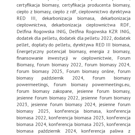
certyfikacja biomasy
,
certyfikacja producenta biomasy
,
ciepło z biomasy
,
ciepło z rdf
,
ciepłownictwo dyrektywa
RED III
,
dekarbonizacja biomasa
,
dekarbonizacja
ciepłownictwa
,
dekarbonizacja ciepłownictwa RDF
,
Delfina Rogowska INIG
,
Delfina Rogowska KZR INIG
,
dodatek dla pelletu
,
dodatek dla pelletu 2022
,
dodatek
pellet
,
dopłaty do pelletu
,
dyrektywa RED III biomasa
,
Energetyczny potencjał biomasy
,
energia z biomasy
,
finansowanie inwestycji w ciepłownictwie
,
Forum
Biomasy
,
forum biomasy 2022
,
forum biomasy 2024
,
forum biomasy 2025
,
Forum biomasy online
,
forum
biomasy październik 2024
,
forum biomasy
powermeetings
,
forum biomasy powermeetings.eu
,
forum biomasy zakopane
,
jesienne forum biomasy
,
jesienne forum biomasy 2022
,
jesienne forum biomasy
2023
,
jesienne forum biomasy 2024
,
jesienne forum
biomasy 2025
,
konferencja biomasa
,
konferencja
biomasa 2022
,
konferencja biomasa 2023
,
konferencja
biomasa 2024
,
konferencja biomasa 2025
,
konferencja
biomasa październik 2024
,
konferencja paliwa z