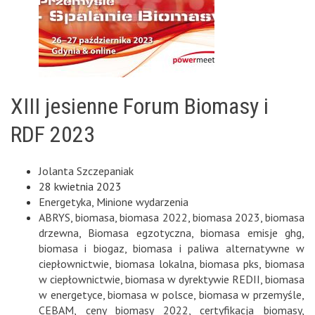
XIII jesienne Forum Biomasy i
RDF 2023
Jolanta Szczepaniak
28 kwietnia 2023
Energetyka
,
Minione wydarzenia
ABRYS
,
biomasa
,
biomasa 2022
,
biomasa 2023
,
biomasa
drzewna
,
Biomasa egzotyczna
,
biomasa emisje ghg
,
biomasa i biogaz
,
biomasa i paliwa alternatywne w
ciepłownictwie
,
biomasa lokalna
,
biomasa pks
,
biomasa
w ciepłownictwie
,
biomasa w dyrektywie REDII
,
biomasa
w energetyce
,
biomasa w polsce
,
biomasa w przemyśle
,
CEBAM
,
ceny biomasy 2022
,
certyfikacja biomasy
,