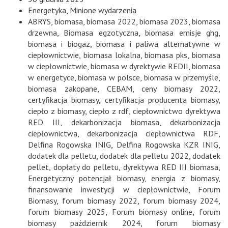
Energetyka
,
Minione wydarzenia
ABRYS
,
biomasa
,
biomasa 2022
,
biomasa 2023
,
biomasa
drzewna
,
Biomasa egzotyczna
,
biomasa emisje ghg
,
biomasa i biogaz
,
biomasa i paliwa alternatywne w
ciepłownictwie
,
biomasa lokalna
,
biomasa pks
,
biomasa
w ciepłownictwie
,
biomasa w dyrektywie REDII
,
biomasa
w energetyce
,
biomasa w polsce
,
biomasa w przemyśle
,
biomasa zakopane
,
CEBAM
,
ceny biomasy 2022
,
certyfikacja biomasy
,
certyfikacja producenta biomasy
,
ciepło z biomasy
,
ciepło z rdf
,
ciepłownictwo dyrektywa
RED III
,
dekarbonizacja biomasa
,
dekarbonizacja
ciepłownictwa
,
dekarbonizacja ciepłownictwa RDF
,
Delfina Rogowska INIG
,
Delfina Rogowska KZR INIG
,
dodatek dla pelletu
,
dodatek dla pelletu 2022
,
dodatek
pellet
,
dopłaty do pelletu
,
dyrektywa RED III biomasa
,
Energetyczny potencjał biomasy
,
energia z biomasy
,
finansowanie inwestycji w ciepłownictwie
,
Forum
Biomasy
,
forum biomasy 2022
,
forum biomasy 2024
,
forum biomasy 2025
,
Forum biomasy online
,
forum
biomasy październik 2024
,
forum biomasy