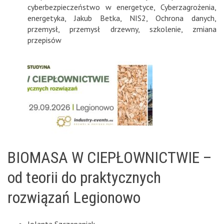
cyberbezpieczeństwo w energetyce
,
Cyberzagrożenia
,
energetyka
,
Jakub Betka
,
NIS2
,
Ochrona danych
,
przemysł
,
przemysł drzewny
,
szkolenie
,
zmiana
przepisów
BIOMASA W CIEPŁOWNICTWIE –
od teorii do praktycznych
rozwiązań Legionowo
Jolanta Szczepaniak