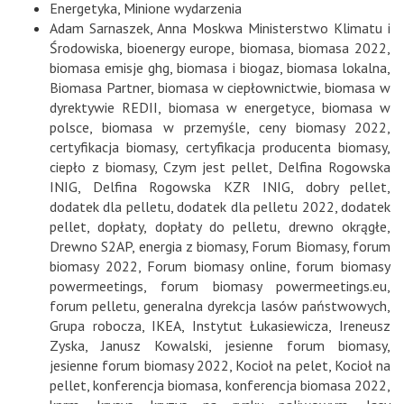
Energetyka
,
Minione wydarzenia
Adam Sarnaszek
,
Anna Moskwa Ministerstwo Klimatu i
Środowiska
,
bioenergy europe
,
biomasa
,
biomasa 2022
,
biomasa emisje ghg
,
biomasa i biogaz
,
biomasa lokalna
,
Biomasa Partner
,
biomasa w ciepłownictwie
,
biomasa w
dyrektywie REDII
,
biomasa w energetyce
,
biomasa w
polsce
,
biomasa w przemyśle
,
ceny biomasy 2022
,
certyfikacja biomasy
,
certyfikacja producenta biomasy
,
ciepło z biomasy
,
Czym jest pellet
,
Delfina Rogowska
INIG
,
Delfina Rogowska KZR INIG
,
dobry pellet
,
dodatek dla pelletu
,
dodatek dla pelletu 2022
,
dodatek
pellet
,
dopłaty
,
dopłaty do pelletu
,
drewno okrągłe
,
Drewno S2AP
,
energia z biomasy
,
Forum Biomasy
,
forum
biomasy 2022
,
Forum biomasy online
,
forum biomasy
powermeetings
,
forum biomasy powermeetings.eu
,
forum pelletu
,
generalna dyrekcja lasów państwowych
,
Grupa robocza
,
IKEA
,
Instytut Łukasiewicza
,
Ireneusz
Zyska
,
Janusz Kowalski
,
jesienne forum biomasy
,
jesienne forum biomasy 2022
,
Kocioł na pelet
,
Kocioł na
pellet
,
konferencja biomasa
,
konferencja biomasa 2022
,