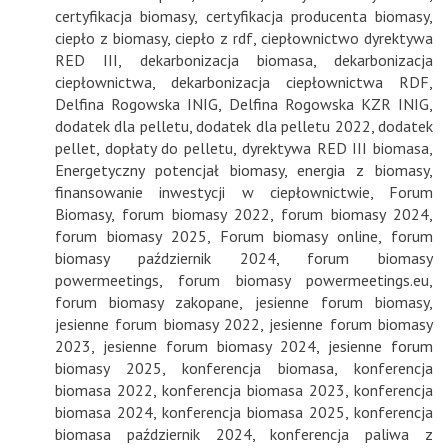
certyfikacja biomasy
,
certyfikacja producenta biomasy
,
ciepło z biomasy
,
ciepło z rdf
,
ciepłownictwo dyrektywa
RED III
,
dekarbonizacja biomasa
,
dekarbonizacja
ciepłownictwa
,
dekarbonizacja ciepłownictwa RDF
,
Delfina Rogowska INIG
,
Delfina Rogowska KZR INIG
,
dodatek dla pelletu
,
dodatek dla pelletu 2022
,
dodatek
pellet
,
dopłaty do pelletu
,
dyrektywa RED III biomasa
,
Energetyczny potencjał biomasy
,
energia z biomasy
,
finansowanie inwestycji w ciepłownictwie
,
Forum
Biomasy
,
forum biomasy 2022
,
forum biomasy 2024
,
forum biomasy 2025
,
Forum biomasy online
,
forum
biomasy październik 2024
,
forum biomasy
powermeetings
,
forum biomasy powermeetings.eu
,
forum biomasy zakopane
,
jesienne forum biomasy
,
jesienne forum biomasy 2022
,
jesienne forum biomasy
2023
,
jesienne forum biomasy 2024
,
jesienne forum
biomasy 2025
,
konferencja biomasa
,
konferencja
biomasa 2022
,
konferencja biomasa 2023
,
konferencja
biomasa 2024
,
konferencja biomasa 2025
,
konferencja
biomasa październik 2024
,
konferencja paliwa z