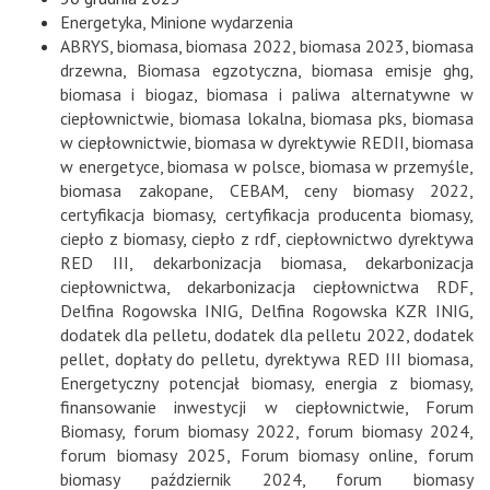
Energetyka
,
Minione wydarzenia
ABRYS
,
biomasa
,
biomasa 2022
,
biomasa 2023
,
biomasa
drzewna
,
Biomasa egzotyczna
,
biomasa emisje ghg
,
biomasa i biogaz
,
biomasa i paliwa alternatywne w
ciepłownictwie
,
biomasa lokalna
,
biomasa pks
,
biomasa
w ciepłownictwie
,
biomasa w dyrektywie REDII
,
biomasa
w energetyce
,
biomasa w polsce
,
biomasa w przemyśle
,
biomasa zakopane
,
CEBAM
,
ceny biomasy 2022
,
certyfikacja biomasy
,
certyfikacja producenta biomasy
,
ciepło z biomasy
,
ciepło z rdf
,
ciepłownictwo dyrektywa
RED III
,
dekarbonizacja biomasa
,
dekarbonizacja
ciepłownictwa
,
dekarbonizacja ciepłownictwa RDF
,
Delfina Rogowska INIG
,
Delfina Rogowska KZR INIG
,
dodatek dla pelletu
,
dodatek dla pelletu 2022
,
dodatek
pellet
,
dopłaty do pelletu
,
dyrektywa RED III biomasa
,
Energetyczny potencjał biomasy
,
energia z biomasy
,
finansowanie inwestycji w ciepłownictwie
,
Forum
Biomasy
,
forum biomasy 2022
,
forum biomasy 2024
,
forum biomasy 2025
,
Forum biomasy online
,
forum
biomasy październik 2024
,
forum biomasy