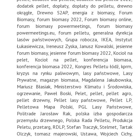
dodatek pellet
,
dopłaty
,
dopłaty do pelletu
,
drewno
okrągłe
,
Drewno S2AP
,
energia z biomasy
,
Forum
Biomasy
,
forum biomasy 2022
,
Forum biomasy online
,
forum biomasy powermeetings
,
forum biomasy
powermeetings.eu
,
forum pelletu
,
generalna dyrekcja
lasów państwowych
,
Grupa robocza
,
IKEA
,
Instytut
Łukasiewicza
,
Ireneusz Zyska
,
Janusz Kowalski
,
jesienne
forum biomasy
,
jesienne forum biomasy 2022
,
Kocioł na
pelet
,
Kocioł na pellet
,
konferencja biomasa
,
konferencja biomasa 2022
,
Kongres Pelletu łódź
,
kprm
,
kryzys na rynku paliwowym
,
lasy państwowe
,
Lasy
Prywatne
,
magazyn biomasa
,
Magdalena Jakubowska
,
Mariusz Błasiak
,
Ministerstwo Klimatu i Środowiska
,
ogrzewanie
,
Paweł Boski
,
Pelet
,
pellet
,
pellet agro
,
pellet drzewny
,
Pellet lasy państwowe
,
Pellet LP
,
Pelletowa Mapa Polski
,
PGL Lasy Państwowe
,
Politrade Jarosław Rak
,
polska izba gospodarcza
przemysłu drzewnego
,
Polska Rada Pelletu
,
Produkcja
Peletu
,
przetarg
,
RDLP
,
Stefan Traczyk
,
Stelmet
,
Tartak
Olczyk
,
tomasz majerowski
,
Ustawa
,
Wojciech Cichy
,