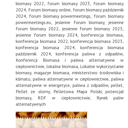
biomasy 2022
,
forum biomasy 2023
,
forum biomasy
2024
,
Forum biomasy online
,
forum biomasy październik
2024
,
forum biomasy powermeetings
,
forum biomasy
powermeetings.eu
,
jesienne forum biomasy
,
jesienne
forum biomasy 2022
,
jesienne forum biomasy 2023
,
jesienne forum biomasy 2024
,
konferencja biomasa
,
konferencja biomasa 2022
,
konferencja biomasa 2023
,
konferencja biomasa 2024
,
konferencja biomasa
październik 2024
,
konferencja paliwa z odpadów
,
Konferencji Biomasa i paliwa alternatywne w
ciepłownictwie
,
lokalna biomasa
,
Lokalne wykorzystanie
biomasy
,
magazyn biomasa
,
ministerstwo środowiska i
klimatu
,
paliwa alternatywne w ciepłownictwie
,
paliwa
alternatywne w energetyce
,
paliwa z odpadów
,
pellet
,
Pellet ze słomy
,
Pelletowa Mapa Polski
,
potencjał
biomasy
,
RDF w ciepłownictwie
,
Rynek paliw
alternatywnych