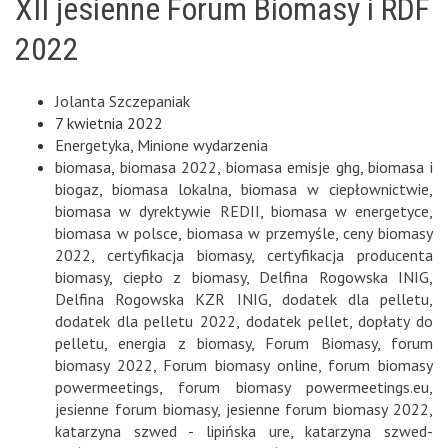
XII jesienne Forum Biomasy i RDF
2022
Jolanta Szczepaniak
7 kwietnia 2022
Energetyka
,
Minione wydarzenia
biomasa
,
biomasa 2022
,
biomasa emisje ghg
,
biomasa i
biogaz
,
biomasa lokalna
,
biomasa w ciepłownictwie
,
biomasa w dyrektywie REDII
,
biomasa w energetyce
,
biomasa w polsce
,
biomasa w przemyśle
,
ceny biomasy
2022
,
certyfikacja biomasy
,
certyfikacja producenta
biomasy
,
ciepło z biomasy
,
Delfina Rogowska INIG
,
Delfina Rogowska KZR INIG
,
dodatek dla pelletu
,
dodatek dla pelletu 2022
,
dodatek pellet
,
dopłaty do
pelletu
,
energia z biomasy
,
Forum Biomasy
,
forum
biomasy 2022
,
Forum biomasy online
,
forum biomasy
powermeetings
,
forum biomasy powermeetings.eu
,
jesienne forum biomasy
,
jesienne forum biomasy 2022
,
katarzyna szwed - lipińska ure
,
katarzyna szwed-