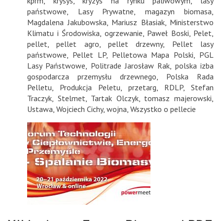
kprm
,
krysys
,
kryzys na rynku paliwowym
,
lasy
państwowe
,
Lasy Prywatne
,
magazyn biomasa
,
Magdalena Jakubowska
,
Mariusz Błasiak
,
Ministerstwo
Klimatu i Środowiska
,
ogrzewanie
,
Paweł Boski
,
Pelet
,
pellet
,
pellet agro
,
pellet drzewny
,
Pellet lasy
państwowe
,
Pellet LP
,
Pelletowa Mapa Polski
,
PGL
Lasy Państwowe
,
Politrade Jarosław Rak
,
polska izba
gospodarcza przemysłu drzewnego
,
Polska Rada
Pelletu
,
Produkcja Peletu
,
przetarg
,
RDLP
,
Stefan
Traczyk
,
Stelmet
,
Tartak Olczyk
,
tomasz majerowski
,
Ustawa
,
Wojciech Cichy
,
wojna
,
Wszystko o pellecie