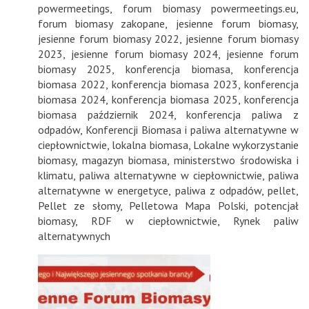
powermeetings
,
forum biomasy powermeetings.eu
,
forum biomasy zakopane
,
jesienne forum biomasy
,
jesienne forum biomasy 2022
,
jesienne forum biomasy
2023
,
jesienne forum biomasy 2024
,
jesienne forum
biomasy 2025
,
konferencja biomasa
,
konferencja
biomasa 2022
,
konferencja biomasa 2023
,
konferencja
biomasa 2024
,
konferencja biomasa 2025
,
konferencja
biomasa październik 2024
,
konferencja paliwa z
odpadów
,
Konferencji Biomasa i paliwa alternatywne w
ciepłownictwie
,
lokalna biomasa
,
Lokalne wykorzystanie
biomasy
,
magazyn biomasa
,
ministerstwo środowiska i
klimatu
,
paliwa alternatywne w ciepłownictwie
,
paliwa
alternatywne w energetyce
,
paliwa z odpadów
,
pellet
,
Pellet ze słomy
,
Pelletowa Mapa Polski
,
potencjał
biomasy
,
RDF w ciepłownictwie
,
Rynek paliw
alternatywnych