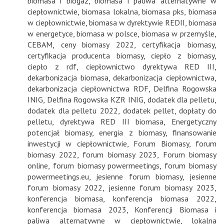
biomasa i biogaz
,
biomasa i paliwa alternatywne w
ciepłownictwie
,
biomasa lokalna
,
biomasa pks
,
biomasa
w ciepłownictwie
,
biomasa w dyrektywie REDII
,
biomasa
w energetyce
,
biomasa w polsce
,
biomasa w przemyśle
,
CEBAM
,
ceny biomasy 2022
,
certyfikacja biomasy
,
certyfikacja producenta biomasy
,
ciepło z biomasy
,
ciepło z rdf
,
ciepłownictwo dyrektywa RED III
,
dekarbonizacja biomasa
,
dekarbonizacja ciepłownictwa
,
dekarbonizacja ciepłownictwa RDF
,
Delfina Rogowska
INIG
,
Delfina Rogowska KZR INIG
,
dodatek dla pelletu
,
dodatek dla pelletu 2022
,
dodatek pellet
,
dopłaty do
pelletu
,
dyrektywa RED III biomasa
,
Energetyczny
potencjał biomasy
,
energia z biomasy
,
finansowanie
inwestycji w ciepłownictwie
,
Forum Biomasy
,
forum
biomasy 2022
,
forum biomasy 2023
,
Forum biomasy
online
,
forum biomasy powermeetings
,
forum biomasy
powermeetings.eu
,
jesienne forum biomasy
,
jesienne
forum biomasy 2022
,
jesienne forum biomasy 2023
,
konferencja biomasa
,
konferencja biomasa 2022
,
konferencja biomasa 2023
,
Konferencji Biomasa i
paliwa alternatywne w ciepłownictwie
,
lokalna