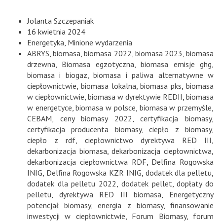
Jolanta Szczepaniak
16 kwietnia 2024
Energetyka
,
Minione wydarzenia
ABRYS
,
biomasa
,
biomasa 2022
,
biomasa 2023
,
biomasa
drzewna
,
Biomasa egzotyczna
,
biomasa emisje ghg
,
biomasa i biogaz
,
biomasa i paliwa alternatywne w
ciepłownictwie
,
biomasa lokalna
,
biomasa pks
,
biomasa
w ciepłownictwie
,
biomasa w dyrektywie REDII
,
biomasa
w energetyce
,
biomasa w polsce
,
biomasa w przemyśle
,
CEBAM
,
ceny biomasy 2022
,
certyfikacja biomasy
,
certyfikacja producenta biomasy
,
ciepło z biomasy
,
ciepło z rdf
,
ciepłownictwo dyrektywa RED III
,
dekarbonizacja biomasa
,
dekarbonizacja ciepłownictwa
,
dekarbonizacja ciepłownictwa RDF
,
Delfina Rogowska
INIG
,
Delfina Rogowska KZR INIG
,
dodatek dla pelletu
,
dodatek dla pelletu 2022
,
dodatek pellet
,
dopłaty do
pelletu
,
dyrektywa RED III biomasa
,
Energetyczny
potencjał biomasy
,
energia z biomasy
,
finansowanie
inwestycji w ciepłownictwie
,
Forum Biomasy
,
forum