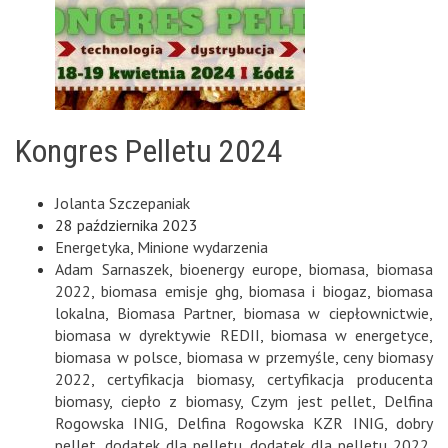
Kongres Pelletu 2024
Jolanta Szczepaniak
28 października 2023
Energetyka
,
Minione wydarzenia
Adam Sarnaszek
,
bioenergy europe
,
biomasa
,
biomasa
2022
,
biomasa emisje ghg
,
biomasa i biogaz
,
biomasa
lokalna
,
Biomasa Partner
,
biomasa w ciepłownictwie
,
biomasa w dyrektywie REDII
,
biomasa w energetyce
,
biomasa w polsce
,
biomasa w przemyśle
,
ceny biomasy
2022
,
certyfikacja biomasy
,
certyfikacja producenta
biomasy
,
ciepło z biomasy
,
Czym jest pellet
,
Delfina
Rogowska INIG
,
Delfina Rogowska KZR INIG
,
dobry
pellet
,
dodatek dla pelletu
,
dodatek dla pelletu 2022
,