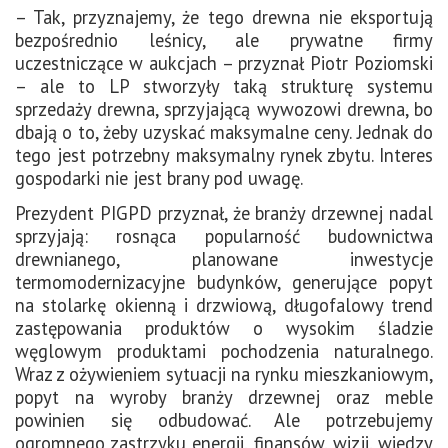
– Tak, przyznajemy, że tego drewna nie eksportują
bezpośrednio leśnicy, ale prywatne firmy
uczestniczące w aukcjach – przyznał Piotr Poziomski
– ale to LP stworzyły taką strukturę systemu
sprzedaży drewna, sprzyjającą wywozowi drewna, bo
dbają o to, żeby uzyskać maksymalne ceny. Jednak do
tego jest potrzebny maksymalny rynek zbytu. Interes
gospodarki nie jest brany pod uwagę.
Prezydent PIGPD przyznał, że branży drzewnej nadal
sprzyjają: rosnąca popularność budownictwa
drewnianego, planowane inwestycje
termomodernizacyjne budynków, generujące popyt
na stolarkę okienną i drzwiową, długofalowy trend
zastępowania produktów o wysokim śladzie
węglowym produktami pochodzenia naturalnego.
Wraz z ożywieniem sytuacji na rynku mieszkaniowym,
popyt na wyroby branży drzewnej oraz meble
powinien się odbudować. Ale potrzebujemy
ogromnego zastrzyku energii, finansów, wizji, wiedzy