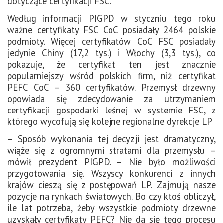
dotyczące certyfikacji FSC.
Według informacji PIGPD w styczniu tego roku
ważne certyfikaty FSC CoC posiadały 2464 polskie
podmioty. Więcej certyfikatów CoC FSC posiadały
jedynie Chiny (17,2 tys.) i Włochy (3,3 tys.), co
pokazuje, że certyfikat ten jest znacznie
popularniejszy wśród polskich firm, niż certyfikat
PEFC CoC – 360 certyfikatów. Przemysł drzewny
opowiada się zdecydowanie za utrzymaniem
certyfikacji gospodarki leśnej w systemie FSC, z
którego wycofują się kolejne regionalne dyrekcje LP
– Sposób wykonania tej decyzji jest dramatyczny,
wiąże się z ogromnymi stratami dla przemysłu –
mówił prezydent PIGPD. – Nie było możliwości
przygotowania się. Wszyscy konkurenci z innych
krajów cieszą się z postępowań LP. Zajmują nasze
pozycje na rynkach światowych. Bo czy ktoś obliczył,
ile lat potrzeba, żeby wszystkie podmioty drzewne
uzyskały certyfikaty PEFC? Nie da się tego procesu