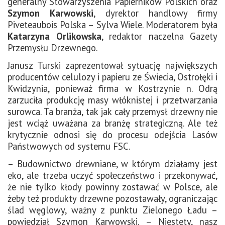
generalny Stowarzyszenia Papierników Polskich oraz
Szymon Karwowski
, dyrektor handlowy firmy
Piveteaubois Polska – Sylva Wiele. Moderatorem była
Katarzyna Orlikowska
, redaktor naczelna Gazety
Przemysłu Drzewnego.
Janusz Turski zaprezentował sytuację największych
producentów celulozy i papieru ze Świecia, Ostrołęki i
Kwidzynia, ponieważ firma w Kostrzynie n. Odrą
zarzuciła produkcję masy włóknistej i przetwarzania
surowca. Ta branża, tak jak cały przemysł drzewny nie
jest wciąż uważana za branżę strategiczną. Ale też
krytycznie odnosi się do procesu odejścia Lasów
Państwowych od systemu FSC.
– Budownictwo drewniane, w którym działamy jest
eko, ale trzeba uczyć społeczeństwo i przekonywać,
że nie tylko kłody powinny zostawać w Polsce, ale
żeby też produkty drzewne pozostawały, ograniczając
ślad węglowy, ważny z punktu Zielonego Ładu –
powiedział Szymon Karwowski. – Niestety, nasz