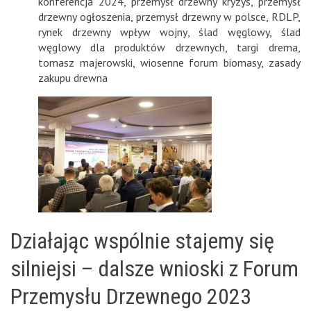
konferencja 2024
,
przemysł drzewny kryzys
,
przemysł
drzewny ogłoszenia
,
przemysł drzewny w polsce
,
RDLP
,
rynek drzewny wpływ wojny
,
ślad węglowy
,
ślad
węglowy dla produktów drzewnych
,
targi drema
,
tomasz majerowski
,
wiosenne forum biomasy
,
zasady
zakupu drewna
Działając wspólnie stajemy się
silniejsi – dalsze wnioski z Forum
Przemysłu Drzewnego 2023