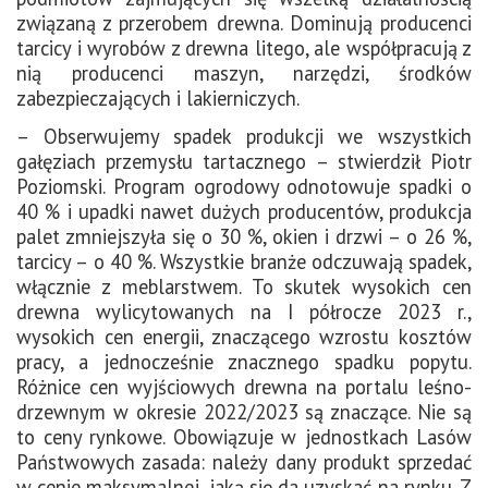
związaną z przerobem drewna. Dominują producenci
tarcicy i wyrobów z drewna litego, ale współpracują z
nią producenci maszyn, narzędzi, środków
zabezpieczających i lakierniczych.
– Obserwujemy spadek produkcji we wszystkich
gałęziach przemysłu tartacznego – stwierdził Piotr
Poziomski. Program ogrodowy odnotowuje spadki o
40 % i upadki nawet dużych producentów, produkcja
palet zmniejszyła się o 30 %, okien i drzwi – o 26 %,
tarcicy – o 40 %. Wszystkie branże odczuwają spadek,
włącznie z meblarstwem. To skutek wysokich cen
drewna wylicytowanych na I półrocze 2023 r.,
wysokich cen energii, znaczącego wzrostu kosztów
pracy, a jednocześnie znacznego spadku popytu.
Różnice cen wyjściowych drewna na portalu leśno-
drzewnym w okresie 2022/2023 są znaczące. Nie są
to ceny rynkowe. Obowiązuje w jednostkach Lasów
Państwowych zasada: należy dany produkt sprzedać
w cenie maksymalnej, jaką się da uzyskać na rynku. Z