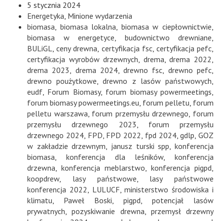
5 stycznia 2024
Energetyka
,
Minione wydarzenia
biomasa
,
biomasa lokalna
,
biomasa w ciepłownictwie
,
biomasa w energetyce
,
budownictwo drewniane
,
BULiGL
,
ceny drewna
,
certyfikacja fsc
,
certyfikacja pefc
,
certyfikacja wyrobów drzewnych
,
drema
,
drema 2022
,
drema 2023
,
drema 2024
,
drewno fsc
,
drewno pefc
,
drewno poużytkowe
,
drewno z lasów państwowych
,
eudf
,
Forum Biomasy
,
forum biomasy powermeetings
,
forum biomasy powermeetings.eu
,
forum pelletu
,
forum
pelletu warszawa
,
forum przemysłu drzewnego
,
forum
przemysłu drzewnego 2023
,
forum przemysłu
drzewnego 2024
,
FPD
,
FPD 2022
,
fpd 2024
,
gdlp
,
GOZ
w zakładzie drzewnym
,
janusz turski spp
,
konferencja
biomasa
,
konferencja dla leśników
,
konferencja
drzewna
,
konferencja meblarstwo
,
konferencja pigpd
,
koopdrew
,
lasy państwowe
,
lasy państwowe
konferencja 2022
,
LULUCF
,
ministerstwo środowiska i
klimatu
,
Paweł Boski
,
pigpd
,
potencjał lasów
prywatnych
,
pozyskiwanie drewna
,
przemysł drzewny