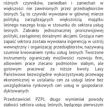
różnych czynników, zaniedbań i zaniechań w
większości nie zawinionych przez przedsiębiorców
leśnych. Są to czynniki wywołane w głównej mierze
polityką zarządzających większością majątku
leśnego naszego kraju w stosunku do sektora usług
leśnych. Zabrakło jednoznacznej prorozwojowej
polityki, zastąpionej doraźnymi akcjami. Grożąca nam
zapaść sektora została wywołana ingerencją w ustrój
wewnętrzny i organizację przedsiębiorstw, nazywaną
szumnie kreowaniem rynku usług leśnych. Tworzone
instrumenty ograniczały możliwości rozwoju firm,
albowiem prace zlecano podmiotów słabym, ale
gotowym pracować za niższe kwoty. Lasy
Państwowe bezwzględne wykorzystywały przewagę
ekonomicznej w ustalaniu cen za usługi leśne bez
uwzględniania rynkowych cen usług w gospodarce.
dyktowanych
Przedstawiciel PZPL długo wymieniał powody
słabości sektora usług leśnych, będącego pierwszym