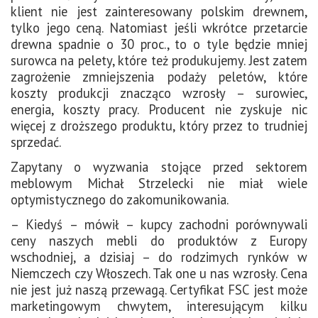
klient nie jest zainteresowany polskim drewnem,
tylko jego ceną. Natomiast jeśli wkrótce przetarcie
drewna spadnie o 30 proc., to o tyle będzie mniej
surowca na pelety, które też produkujemy. Jest zatem
zagrożenie zmniejszenia podaży peletów, które
koszty produkcji znacząco wzrosły – surowiec,
energia, koszty pracy. Producent nie zyskuje nic
więcej z droższego produktu, który przez to trudniej
sprzedać.
Zapytany o wyzwania stojące przed sektorem
meblowym Michał Strzelecki nie miał wiele
optymistycznego do zakomunikowania.
– Kiedyś – mówił – kupcy zachodni porównywali
ceny naszych mebli do produktów z Europy
wschodniej, a dzisiaj – do rodzimych rynków w
Niemczech czy Włoszech. Tak one u nas wzrosły. Cena
nie jest już naszą przewagą. Certyfikat FSC jest może
marketingowym chwytem, interesującym kilku