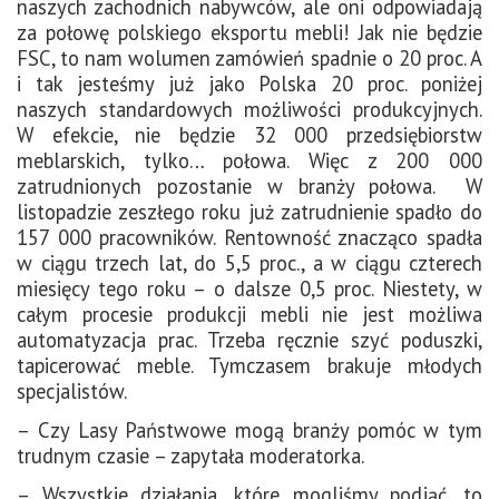
naszych zachodnich nabywców, ale oni odpowiadają
za połowę polskiego eksportu mebli! Jak nie będzie
FSC, to nam wolumen zamówień spadnie o 20 proc. A
i tak jesteśmy już jako Polska 20 proc. poniżej
naszych standardowych możliwości produkcyjnych.
W efekcie, nie będzie 32 000 przedsiębiorstw
meblarskich, tylko… połowa. Więc z 200 000
zatrudnionych pozostanie w branży połowa. W
listopadzie zeszłego roku już zatrudnienie spadło do
157 000 pracowników. Rentowność znacząco spadła
w ciągu trzech lat, do 5,5 proc., a w ciągu czterech
miesięcy tego roku – o dalsze 0,5 proc. Niestety, w
całym procesie produkcji mebli nie jest możliwa
automatyzacja prac. Trzeba ręcznie szyć poduszki,
tapicerować meble. Tymczasem brakuje młodych
specjalistów.
– Czy Lasy Państwowe mogą branży pomóc w tym
trudnym czasie – zapytała moderatorka.
– Wszystkie działania, które mogliśmy podjąć, to