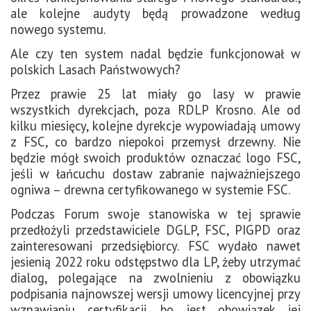
ale kolejne audyty będą prowadzone według
nowego systemu.
Ale czy ten system nadal będzie funkcjonował w
polskich Lasach Państwowych?
Przez prawie 25 lat miały go lasy w prawie
wszystkich dyrekcjach, poza RDLP Krosno. Ale od
kilku miesięcy, kolejne dyrekcje wypowiadają umowy
z FSC, co bardzo niepokoi przemysł drzewny. Nie
będzie mógł swoich produktów oznaczać logo FSC,
jeśli w łańcuchu dostaw zabranie najważniejszego
ogniwa – drewna certyfikowanego w systemie FSC.
Podczas Forum swoje stanowiska w tej sprawie
przedłożyli przedstawiciele DGLP, FSC, PIGPD oraz
zainteresowani przedsiębiorcy. FSC wydało nawet
jesienią 2022 roku odstępstwo dla LP, żeby utrzymać
dialog, polegające na zwolnieniu z obowiązku
podpisania najnowszej wersji umowy licencyjnej przy
wznawianiu certyfikacji, bo jest obowiązek jej