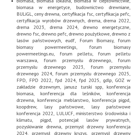
biomasa
,
biomasa lokalna
,
biomasa w ciepłownictwie
,
biomasa w energetyce
,
budownictwo drewniane
,
BULiGL
,
ceny drewna
,
certyfikacja fsc
,
certyfikacja pefc
,
certyfikacja wyrobów drzewnych
,
drema
,
drema 2022
,
drema 2023
,
drema 2024
,
drewno energetyczne
,
drewno fsc
,
drewno pefc
,
drewno poużytkowe
,
drewno z
lasów państwowych
,
eudf
,
Forum Biomasy
,
forum
biomasy powermeetings
,
forum biomasy
powermeetings.eu
,
forum pelletu
,
forum pelletu
warszawa
,
forum przemysłu drzewnego
,
forum
przemysłu drzewnego 2023
,
forum przemysłu
drzewnego 2024
,
forum przemysłu drzewnego 2025
,
FPD
,
FPD 2022
,
fpd 2024
,
fpd 2025
,
gdlp
,
GOZ w
zakładzie drzewnym
,
janusz turski spp
,
konferencja
biomasa
,
konferencja dla leśników
,
konferencja
drzewna
,
konferencja meblarstwo
,
konferencja pigpd
,
koopdrew
,
lasy państwowe
,
lasy państwowe
konferencja 2022
,
LULUCF
,
ministerstwo środowiska i
klimatu
,
pigpd
,
potencjał lasów prywatnych
,
pozyskiwanie drewna
,
przemysł drzewny konferencja
2024
,
przemysł drzewny kryzys
,
przemysł drzewny