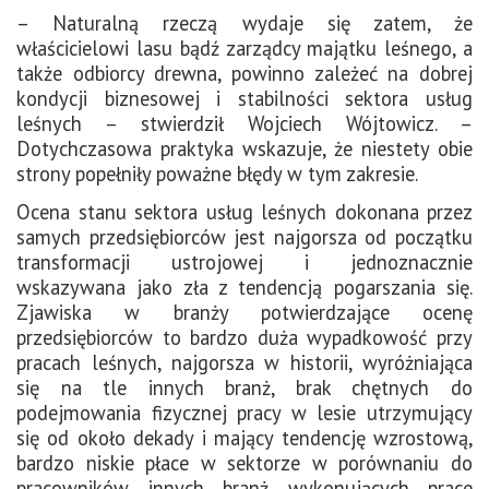
– Naturalną rzeczą wydaje się zatem, że
właścicielowi lasu bądź zarządcy majątku leśnego, a
także odbiorcy drewna, powinno zależeć na dobrej
kondycji biznesowej i stabilności sektora usług
leśnych – stwierdził Wojciech Wójtowicz. –
Dotychczasowa praktyka wskazuje, że niestety obie
strony popełniły poważne błędy w tym zakresie.
Ocena stanu sektora usług leśnych dokonana przez
samych przedsiębiorców jest najgorsza od początku
transformacji ustrojowej i jednoznacznie
wskazywana jako zła z tendencją pogarszania się.
Zjawiska w branży potwierdzające ocenę
przedsiębiorców to bardzo duża wypadkowość przy
pracach leśnych, najgorsza w historii, wyróżniająca
się na tle innych branż, brak chętnych do
podejmowania fizycznej pracy w lesie utrzymujący
się od około dekady i mający tendencję wzrostową,
bardzo niskie płace w sektorze w porównaniu do
pracowników innych branż wykonujących prace