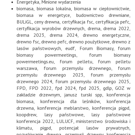
Energetyka
,
Minione wydarzenia
biomasa
,
biomasa lokalna
,
biomasa w ciepłownictwie
,
biomasa w energetyce
,
budownictwo drewniane
,
BULiGL
,
ceny drewna
,
certyfikacja fsc
,
certyfikacja pefc
,
certyfikacja wyrobów drzewnych
,
drema
,
drema 2022
,
drema 2023
,
drema 2024
,
drewno energetyczne
,
drewno fsc
,
drewno pefc
,
drewno poużytkowe
,
drewno z
lasów państwowych
,
eudf
,
Forum Biomasy
,
forum
biomasy powermeetings
,
forum biomasy
powermeetings.eu
,
forum pelletu
,
forum pelletu
warszawa
,
forum przemysłu drzewnego
,
forum
przemysłu drzewnego 2023
,
forum przemysłu
drzewnego 2024
,
forum przemysłu drzewnego 2025
,
FPD
,
FPD 2022
,
fpd 2024
,
fpd 2025
,
gdlp
,
GOZ w
zakładzie drzewnym
,
janusz turski spp
,
konferencja
biomasa
,
konferencja dla leśników
,
konferencja
drzewna
,
konferencja meblarstwo
,
konferencja pigpd
,
koopdrew
,
lasy państwowe
,
lasy państwowe
konferencja 2022
,
LULUCF
,
ministerstwo środowiska i
klimatu
,
pigpd
,
potencjał lasów prywatnych
,
pozyskiwanie drewna
,
przemysł drzewny konferencja