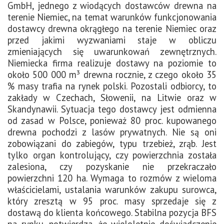
GmbH, jednego z wiodących dostawców drewna na
terenie Niemiec, na temat warunków funkcjonowania
dostawcy drewna okrągłego na terenie Niemiec oraz
przed jakimi wyzwaniami staje w obliczu
zmieniających się uwarunkowań zewnętrznych.
Niemiecka firma realizuje dostawy na poziomie to
około 500 000 m³ drewna rocznie, z czego około 35
% masy trafia na rynek polski. Pozostali odbiorcy, to
zakłady w Czechach, Słowenii, na Litwie oraz w
Skandynawii. Sytuacja tego dostawcy jest odmienna
od zasad w Polsce, ponieważ 80 proc. kupowanego
drewna pochodzi z lasów prywatnych. Nie są oni
zobowiązani do zabiegów, typu trzebież, zrąb. Jest
tylko organ kontrolujący, czy powierzchnia została
zalesiona, czy pozyskanie nie przekraczało
powierzchni 120 ha. Wymaga to rozmów z wieloma
właścicielami, ustalania warunków zakupu surowca,
który zresztą w 95 proc. masy sprzedaje się z
dostawą do klienta końcowego. Stabilna pozycja BFS
na rynku, potwierdza, że wieloletnie doświadczenie