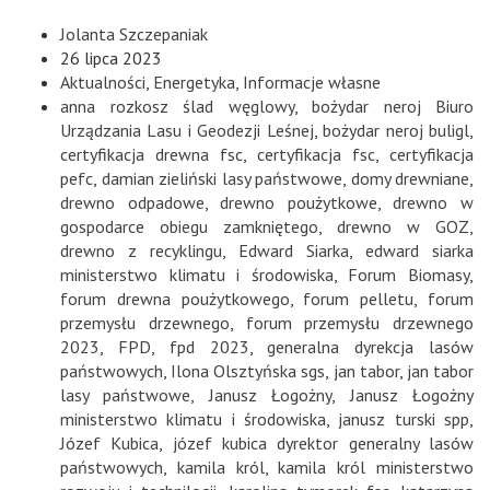
Jolanta Szczepaniak
26 lipca 2023
Aktualności
,
Energetyka
,
Informacje własne
anna rozkosz ślad węglowy
,
bożydar neroj Biuro
Urządzania Lasu i Geodezji Leśnej
,
bożydar neroj buligl
,
certyfikacja drewna fsc
,
certyfikacja fsc
,
certyfikacja
pefc
,
damian zieliński lasy państwowe
,
domy drewniane
,
drewno odpadowe
,
drewno poużytkowe
,
drewno w
gospodarce obiegu zamkniętego
,
drewno w GOZ
,
drewno z recyklingu
,
Edward Siarka
,
edward siarka
ministerstwo klimatu i środowiska
,
Forum Biomasy
,
forum drewna poużytkowego
,
forum pelletu
,
forum
przemysłu drzewnego
,
forum przemysłu drzewnego
2023
,
FPD
,
fpd 2023
,
generalna dyrekcja lasów
państwowych
,
Ilona Olsztyńska sgs
,
jan tabor
,
jan tabor
lasy państwowe
,
Janusz Łogożny
,
Janusz Łogożny
ministerstwo klimatu i środowiska
,
janusz turski spp
,
Józef Kubica
,
józef kubica dyrektor generalny lasów
państwowych
,
kamila król
,
kamila król ministerstwo