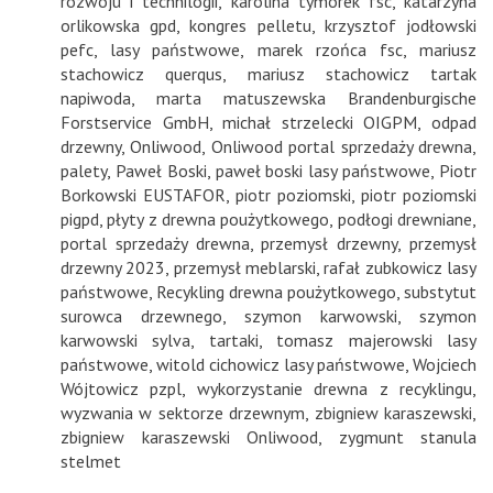
rozwoju i technilogii
,
karolina tymorek fsc
,
katarzyna
orlikowska gpd
,
kongres pelletu
,
krzysztof jodłowski
pefc
,
lasy państwowe
,
marek rzońca fsc
,
mariusz
stachowicz querqus
,
mariusz stachowicz tartak
napiwoda
,
marta matuszewska Brandenburgische
Forstservice GmbH
,
michał strzelecki OIGPM
,
odpad
drzewny
,
Onliwood
,
Onliwood portal sprzedaży drewna
,
palety
,
Paweł Boski
,
paweł boski lasy państwowe
,
Piotr
Borkowski EUSTAFOR
,
piotr poziomski
,
piotr poziomski
pigpd
,
płyty z drewna poużytkowego
,
podłogi drewniane
,
portal sprzedaży drewna
,
przemysł drzewny
,
przemysł
drzewny 2023
,
przemysł meblarski
,
rafał zubkowicz lasy
państwowe
,
Recykling drewna poużytkowego
,
substytut
surowca drzewnego
,
szymon karwowski
,
szymon
karwowski sylva
,
tartaki
,
tomasz majerowski lasy
państwowe
,
witold cichowicz lasy państwowe
,
Wojciech
Wójtowicz pzpl
,
wykorzystanie drewna z recyklingu
,
wyzwania w sektorze drzewnym
,
zbigniew karaszewski
,
zbigniew karaszewski Onliwood
,
zygmunt stanula
stelmet