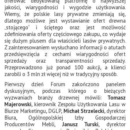
oferować dedykowaną platformę o najwyższej
jakości, wiarygodności i wygodzie użytkowania.
Wiemy, że polskie lasy prywatne zmieniają się,
dlatego możliwe jest wystawianie ofert drewna
„stojącego” i ściętego oraz jest możliwość
zdefiniowania oferty częściowego zakupu, co wydaje
się dużym plusem dla właścicieli lasów prywatnych.
Z zainteresowaniem wysłuchano informacji o atutach
przedsięwzięcia z cechami wiarygodności ofert
sprzedaży oraz transparentności sprzedaży.
Przeprowadzono już ponad 100 aukcji, a klienci
zarobili o 3 mln zł więcej niż w tradycyjny sposób.
Pierwszy dzień Forum zakończono panelem
dyskusyjnym, podczas którego o bieżących
wyzwaniach branży drzewnej mówili:
Tomasz
Majerowski
, kierownik Zespołu Użytkowania Lasu w
Biurze Marketingu, DGLP,
Michał Strzelecki
, dyrektor
Biura, Ogólnopolskiej Izby Gospodarczej
Producentów Mebli,
Janusz Turski
, dyrektor