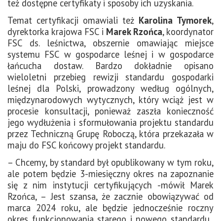
też dostępne certyfikaty i sposoby ich uzyskania.
Temat certyfikacji omawiali też
Karolina Tymorek
,
dyrektorka krajowa FSC i
Marek Rzońca
, koordynator
FSC ds. leśnictwa, obszernie omawiając miejsce
systemu FSC w gospodarce leśnej i w gospodarce
łańcucha dostaw. Bardzo dokładnie opisano
wieloletni przebieg rewizji standardu gospodarki
leśnej dla Polski, prowadzony według ogólnych,
międzynarodowych wytycznych, który wciąż jest w
procesie konsultacji, ponieważ zaszła konieczność
jego wydłużenia i sformułowania projektu standardu
przez Techniczną Grupę Roboczą, która przekazała w
maju do FSC końcowy projekt standardu.
– Chcemy, by standard był opublikowany w tym roku,
ale potem będzie 3-miesięczny okres na zapoznanie
się z nim instytucji certyfikujących -mówił Marek
Rzońca, – Jest szansa, że zacznie obowiązywać od
marca 2024 roku, ale będzie jednocześnie roczny
okres funkcjonowania starego i nowego standardu.,