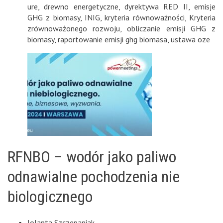
ure
,
drewno energetyczne
,
dyrektywa RED II
,
emisje
GHG z biomasy
,
INIG
,
kryteria równoważności
,
Kryteria
zrównoważonego rozwoju
,
obliczanie emisji GHG z
biomasy
,
raportowanie emisji ghg biomasa
,
ustawa oze
RFNBO – wodór jako paliwo
odnawialne pochodzenia nie
biologicznego
Jolanta Szczepaniak