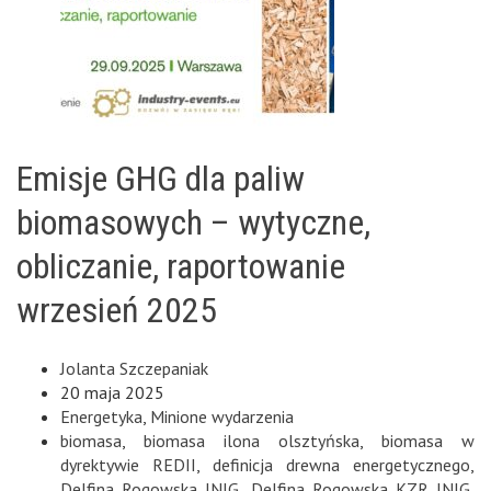
Emisje GHG dla paliw
biomasowych – wytyczne,
obliczanie, raportowanie
wrzesień 2025
Jolanta Szczepaniak
20 maja 2025
Energetyka
,
Minione wydarzenia
biomasa
,
biomasa ilona olsztyńska
,
biomasa w
dyrektywie REDII
,
definicja drewna energetycznego
,
Delfina Rogowska INIG
,
Delfina Rogowska KZR INIG
,