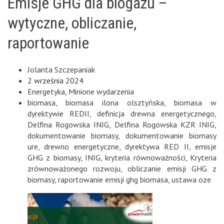
Emisje GHG dla biogazu –
wytyczne, obliczanie,
raportowanie
Jolanta Szczepaniak
2 września 2024
Energetyka
,
Minione wydarzenia
biomasa
,
biomasa ilona olsztyńska
,
biomasa w
dyrektywie REDII
,
definicja drewna energetycznego
,
Delfina Rogowska INIG
,
Delfina Rogowska KZR INIG
,
dokumentowanie biomasy
,
dokumentowanie biomasy
ure
,
drewno energetyczne
,
dyrektywa RED II
,
emisje
GHG z biomasy
,
INIG
,
kryteria równoważności
,
Kryteria
zrównoważonego rozwoju
,
obliczanie emisji GHG z
biomasy
,
raportowanie emisji ghg biomasa
,
ustawa oze