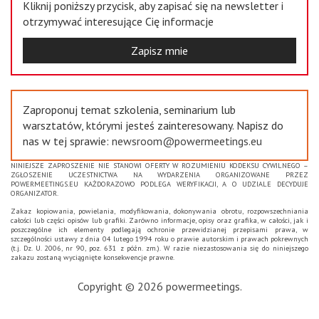
Kliknij poniższy przycisk, aby zapisać się na newsletter i
otrzymywać interesujące Cię informacje
Zapisz mnie
Zaproponuj temat szkolenia, seminarium lub
warsztatów, którymi jesteś zainteresowany. Napisz do
nas w tej sprawie:
newsroom@powermeetings.eu
NINIEJSZE ZAPROSZENIE NIE STANOWI OFERTY W ROZUMIENIU KODEKSU CYWILNEGO –
ZGŁOSZENIE UCZESTNICTWA NA WYDARZENIA ORGANIZOWANE PRZEZ
POWERMEETINGS.EU KAŻDORAZOWO PODLEGA WERYFIKACJI, A O UDZIALE DECYDUJE
ORGANIZATOR.
Zakaz kopiowania, powielania, modyfikowania, dokonywania obrotu, rozpowszechniania
całości lub części opisów lub grafiki. Zarówno informacje, opisy oraz grafika, w całości, jak i
poszczególne ich elementy podlegają ochronie przewidzianej przepisami prawa, w
szczególności ustawy z dnia 04 lutego 1994 roku o prawie autorskim i prawach pokrewnych
(t.j. Dz. U. 2006, nr 90, poz. 631 z późn. zm.). W razie niezastosowania się do niniejszego
zakazu zostaną wyciągnięte konsekwencje prawne.
Copyright © 2026 powermeetings.