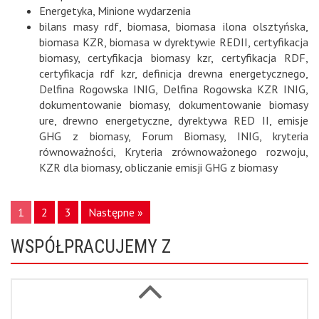
Energetyka
,
Minione wydarzenia
bilans masy rdf
,
biomasa
,
biomasa ilona olsztyńska
,
biomasa KZR
,
biomasa w dyrektywie REDII
,
certyfikacja
biomasy
,
certyfikacja biomasy kzr
,
certyfikacja RDF
,
certyfikacja rdf kzr
,
definicja drewna energetycznego
,
Delfina Rogowska INIG
,
Delfina Rogowska KZR INIG
,
dokumentowanie biomasy
,
dokumentowanie biomasy
ure
,
drewno energetyczne
,
dyrektywa RED II
,
emisje
GHG z biomasy
,
Forum Biomasy
,
INIG
,
kryteria
równoważności
,
Kryteria zrównoważonego rozwoju
,
KZR dla biomasy
,
obliczanie emisji GHG z biomasy
1
2
3
Następne »
WSPÓŁPRACUJEMY Z
Next