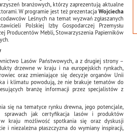
arzyszeń branżowych, którzy zaprezentują aktualne
torami. W programie jest też prezentacja
Wojciecha
Pracodawców Leśnych na temat wyzwań zgłaszanych
tawicieli Polskiej Izby Gospodarczej Przemysłu
ej Producentów Mebli, Stowarzyszenia Papierników
ych.
w
ownictwo Lasów Państwowych, a z drugiej strony –
ukty drzewne w kraju i na europejskich rynkach,
owiec oraz zmieniające się decyzje organów Unii
ka i klimatu powodują, że nie brakuje tematów do
resujących branżę informacji przez specjalistów z
ia się na tematyce rynku drewna, jego potencjale,
h sprawach jak certyfikacja lasów i produktów
w kraju możliwość spotkania się oraz dyskusji
ie i niezależna płaszczyzna do wymiany inspiracji,