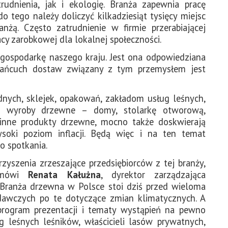
udnienia, jak i ekologię. Branża zapewnia pracę
o tego należy doliczyć kilkadziesiąt tysięcy miejsc
nżą. Często zatrudnienie w firmie przerabiającej
cy zarobkowej dla lokalnej społeczności.
 gospodarkę naszego kraju. Jest ona odpowiedziana
ańcuch dostaw związany z tym przemysłem jest
ych, sklejek, opakowań, zakładom usług leśnych,
az wyroby drzewne – domy, stolarkę otworową,
z inne produkty drzewne, mocno także doskwierają
soki poziom inflacji. Będą więc i na ten temat
o spotkania.
zyszenia zrzeszające przedsiębiorców z tej branży,
 mówi
Renata Kałużna
, dyrektor zarządzająca
 Branża drzewna w Polsce stoi dziś przed wieloma
awczych po te dotyczące zmian klimatycznych. A
rogram prezentacji i tematy wystąpień na pewno
ug leśnych leśników, właścicieli lasów prywatnych,