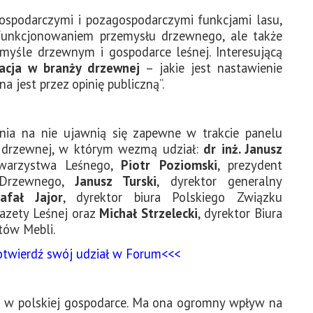
spodarczymi i pozagospodarczymi funkcjami lasu,
 funkcjonowaniem przemysłu drzewnego, ale także
yśle drzewnym i gospodarce leśnej. Interesującą
acja w branży drzewnej
– jakie jest nastawienie
na jest przez opinię publiczną”.
nia na nie ujawnią się zapewne w trakcie panelu
 drzewnej, w którym wezmą udział:
dr inż. Janusz
owarzystwa Leśnego,
Piotr Poziomski
, prezydent
u Drzewnego,
Janusz Turski
, dyrektor generalny
afał Jajor
, dyrektor biura Polskiego Związku
azety Leśnej oraz
Michał Strzelecki
, dyrektor Biura
tów Mebli.
otwierdź swój udział w Forum<<<
 w polskiej gospodarce. Ma ona ogromny wpływ na