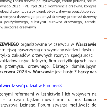
iomasy
,
forum drewna poużytkowego
,
forum pelletu
,
forum
ewnego 2023
,
FPD
,
fpd 2023
,
konferencja drzewna
,
kongres
odpad drzewny
,
palety
,
pigpd
,
płyty z drewna poużytkowego
,
 przemysłu drzewnego
,
przemysł drzewny
,
przemysł drzewny
na poużytkowego
,
substytut surowca drzewnego
,
tartaki
,
 w sektorze drzewnym
RZEWNEGO
organizowane w czerwcu w
Warszawie
istotniejszą płaszczyzną do wymiany wiedzy i dyskusji
 tylko zakładów drzewnych różnych specjalności i
akładów usług leśnych, firm certyfikujących oraz
dla przemysłu drzewnego. Dlatego dominującym
czerwca
2024
w
Warszawie
jest hasło
? Łączy nas
otwierdź swój udział w Forum<<<
zonymi reformami w leśnictwie i ich wpływem na
go – o czym będzie mówił m.in. dr inż.
Janusz
warzystwa Leśnego. Forum stwarza możliwość do