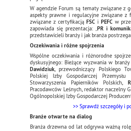
W agendzie Forum są tematy związane z go
aspekty prawne i regulacyjne związane z
związane z certyfikacją
FSC
i
PEFC
w przem
zapowiada się prezentacja: „
PR i komunik
przedstawicieli branży i jak branża postrzega
Oczekiwania i różne spojrzenia
Wspólne oczekiwania i różnorodne spojrze
dyskusyjnego: Bieżące wyzwania w branży
Dawidziuk
, przewodniczący Polskiego T
Polskiej Izby Gospodarczej Przemysł
Stowarzyszenia Papierników Polskich,
R
Pracodawców Leśnych, redaktor naczelny G
Ogólnopolskiej Izby Gospodarczej Producen
>> Sprawdź szczegóły i p
Branże otwarte na dialog
Branża drzewna od lat odgrywa ważną rolę