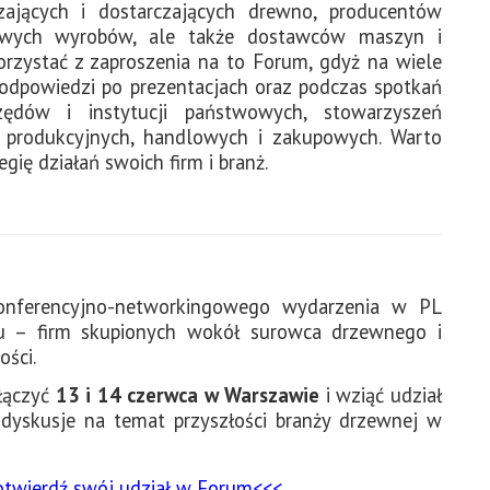
rzających i dostarczających drewno, producentów
owych wyrobów, ale także dostawców maszyn i
korzystać z zaproszenia na to Forum, gdyż na wiele
odpowiedzi po prezentacjach oraz podczas spotkań
zędów i instytucji państwowych, stowarzyszeń
 produkcyjnych, handlowych i zakupowych. Warto
gię działań swoich firm i branż.
konferencyjno-networkingowego wydarzenia w PL
u – firm skupionych wokół surowca drzewnego i
ości.
łączyć
13 i 14 czerwca w Warszawie
i wziąć udział
dyskusje na temat przyszłości branży drzewnej w
otwierdź swój udział w Forum<<<