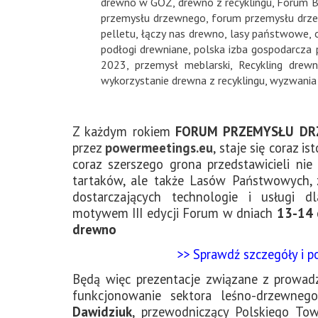
drewno w GOZ
,
drewno z recyklingu
,
Forum B
przemysłu drzewnego
,
forum przemysłu drz
pelletu
,
łączy nas drewno
,
lasy państwowe
,
podłogi drewniane
,
polska izba gospodarcza
2023
,
przemysł meblarski
,
Recykling drew
wykorzystanie drewna z recyklingu
,
wyzwania
Z każdym rokiem
FORUM PRZEMYSŁU D
przez
powermeetings.eu
, staje się coraz 
coraz szerszego grona przedstawicieli nie
tartaków, ale także Lasów Państwowych, z
dostarczających technologie i usługi 
motywem III edycji Forum w dniach
13-14 
drewno
>> Sprawdź szczegóły i p
Będą więc prezentacje związane z prowad
funkcjonowanie sektora leśno-drzewne
Dawidziuk
, przewodniczący Polskiego To