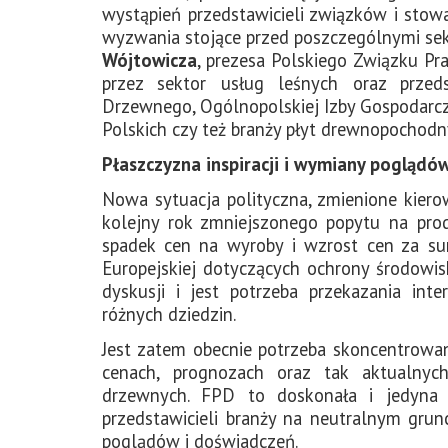
wystąpień przedstawicieli związków i stow
wyzwania stojące przed poszczególnymi sek
Wójtowicza
, prezesa Polskiego Związku 
przez sektor usług leśnych oraz przeds
Drzewnego, Ogólnopolskiej Izby Gospodarcz
Polskich czy też branży płyt drewnopochodn
Płaszczyzna inspiracji i wymiany poglądó
Nowa sytuacja polityczna, zmienione kier
kolejny rok zmniejszonego popytu na prod
spadek cen na wyroby i wzrost cen za sur
Europejskiej dotyczących ochrony środowis
dyskusji i jest potrzeba przekazania inte
różnych dziedzin.
Jest zatem obecnie potrzeba skoncentrowan
cenach, prognozach oraz tak aktualnyc
drzewnych. FPD to doskonała i jedyna 
przedstawicieli branży na neutralnym grunc
poglądów i doświadczeń.