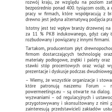
rozwój kraju, ze względu na poziom zatr
bezpośrednio ponad 400. tysiącom osób, a d
pracy w firmach, które współpracują z bra
drewno jest jedyna alternatywą podjęcia pra
Istotny jest też wpływ branży drzewnej na
za 11 % PKB indukowanego, gdyż cały ł
rozbudowany i powiązany z innymi firmami.
Tartakom, producentom płyt drewnopochodn
firmom dostarczających technologię or
materiały podłogowe, zrębki i palety ora
stawki stóp procentowych oraz wciąż wy
prezentacje i dyskusje podczas dwudnioweg
– Wiemy, że wszystkie organizacje i stowar
które patronują naszemu Forum –
powermeetings.eu – są otwarte na dialog.
wyzwaniami – od regulacyjnych i ustawod
przygotowywany i skonsultowany z nimi p
zainteresują przedstawicieli zakładów usł