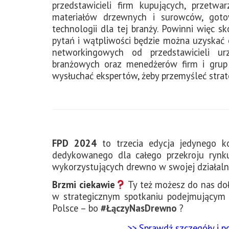
przedstawicieli firm kupujących, przetwa
materiałów drzewnych i surowców, got
technologii dla tej branży. Powinni więc s
pytań i wątpliwości będzie można uzyskać 
networkingowych od przedstawicieli ur
branżowych oraz menedżerów firm i grup
wysłuchać ekspertów, żeby przemyśleć strate
FPD 2024
to trzecia edycja jedynego 
dedykowanego dla całego przekroju rynk
wykorzystujących drewno w swojej działaln
Brzmi ciekawie
Ty też możesz do nas do
w strategicznym spotkaniu podejmującym 
Polsce – bo
#ŁączyNasDrewno
?
>> Sprawdź szczegóły i p