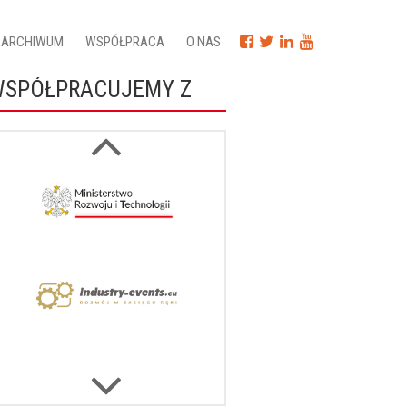
ARCHIWUM
WSPÓŁPRACA
O NAS
WSPÓŁPRACUJEMY Z
Next