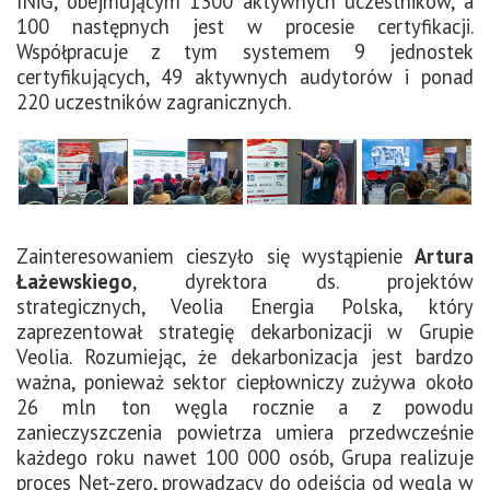
INiG, obejmującym 1300 aktywnych uczestników, a
100 następnych jest w procesie certyfikacji.
Współpracuje z tym systemem 9 jednostek
certyfikujących, 49 aktywnych audytorów i ponad
220 uczestników zagranicznych.
Zainteresowaniem cieszyło się wystąpienie
Artura
Łażewskiego
, dyrektora ds. projektów
strategicznych, Veolia Energia Polska, który
zaprezentował strategię dekarbonizacji w Grupie
Veolia. Rozumiejąc, że dekarbonizacja jest bardzo
ważna, ponieważ sektor ciepłowniczy zużywa około
26 mln ton węgla rocznie a z powodu
zanieczyszczenia powietrza umiera przedwcześnie
każdego roku nawet 100 000 osób, Grupa realizuje
proces Net-zero, prowadzący do odejścia od węgla w