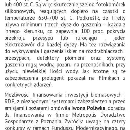
lub 400 st. C. Są więc skuteczniejsze od fotokomórek
silikonowych, reagujących dopiero na cząstki o
temperaturze 650-700 st. C. Podkreślił, że Firefly
używa minimum trzech dysz do gaszenia – każda z
innego kierunku, co zapewnia 100 proc. pokrycia
przekroju przesypu lub rurociągu i jeden
elektrozawór dla każdej dyszy. Ma też rozwiązania
do wykrywania i gaszenia iskier na rozdrabniaczach i
przesypach, detektory płomieni oraz systemy
gaszenia mgłą wodną pożaru na przenośnikach, przy
użyciu niewielkiej ilości wody. Jak istotne są te
zabezpieczenia prelegent pokazał na filmikach z
konkretnych zdarzeń.
Możliwości finansowania inwestycji biomasowych i
RDF, z niezbędnymi systemami zabezpieczenia przed
emisjami i pożarami omówiła
Iwona Poliwka
, doradca
ds. finansowania w firmie Metropolis Doradztwo
Gospodarcze z Poznania. Zwróciła uwagę na cztery
konkursy w ramach Funduszu Modernizacyjnego, na