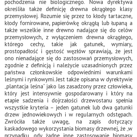
pochodzenia nie biologicznego. Nowa dyrektywa
określiła także definicję drewna okrągłego klasy
przemysłowej. Rozumie się przez to kłody tartaczne,
kłody fornirowane, papierówkę okrągłą lub łupaną a
także wszelkie inne drewno nadające się do celów
przemysłowych, z wyłączeniem drewna okrągłego,
którego cechy, takie jak gatunek, wymiary,
prostopadłość i gęstość węzłów sprawiają, że jest
ono nienadające się do zastosowań przemysłowych,
zgodnie z definicją i należycie uzasadnionych przez
państwa członkowskie odpowiednimi warunkami
leśnymi i rynkowymi. Jest także opisana w dyrektywie
„plantacja leśna” jako las zasadzony przez człowieka,
który jest intensywnie gospodarowany i który na
etapie sadzenia i dojrzałości drzewostanu spełnia
wszystkie kryteria – jeden gatunek lub dwa gatunki
drzew jednowiekowych i w regularnych odstępach.
Zwróciła także uwagę, na zapis dotyczący
kaskadowego wykorzystania biomasy drzewnej, że „w
przypadku, gdy żadne inne zastosowanie biomasy