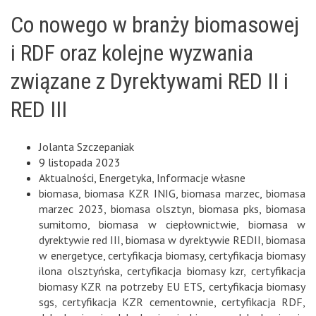
Co nowego w branży biomasowej
i RDF oraz kolejne wyzwania
związane z Dyrektywami RED II i
RED III
Jolanta Szczepaniak
9 listopada 2023
Aktualności
,
Energetyka
,
Informacje własne
biomasa
,
biomasa KZR INIG
,
biomasa marzec
,
biomasa
marzec 2023
,
biomasa olsztyn
,
biomasa pks
,
biomasa
sumitomo
,
biomasa w ciepłownictwie
,
biomasa w
dyrektywie red III
,
biomasa w dyrektywie REDII
,
biomasa
w energetyce
,
certyfikacja biomasy
,
certyfikacja biomasy
ilona olsztyńska
,
certyfikacja biomasy kzr
,
certyfikacja
biomasy KZR na potrzeby EU ETS
,
certyfikacja biomasy
sgs
,
certyfikacja KZR cementownie
,
certyfikacja RDF
,