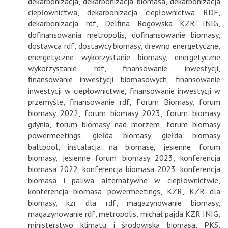
dekarbonizacja
,
dekarbonizacja biomasa
,
dekarbonizacja
ciepłownictwa
,
dekarbonizacja ciepłownictwa RDF
,
dekarbonizacja rdf
,
Delfina Rogowska KZR INIG
,
dofinansowania metropolis
,
dofinansowanie biomasy
,
dostawca rdf
,
dostawcy biomasy
,
drewno energetyczne
,
energetyczne wykorzystanie biomasy
,
energetyczne
wykorzystanie rdf
,
finansowanie inwestycji
,
finansowanie inwestycji biomasowych
,
finansowanie
inwestycji w ciepłownictwie
,
finansowanie inwestycji w
przemyśle
,
finansowanie rdf
,
Forum Biomasy
,
forum
biomasy 2022
,
forum biomasy 2023
,
forum biomasy
gdynia
,
forum biomasy nad morzem
,
forum biomasy
powermeetings
,
giełda biomasy
,
giełda biomasy
baltpool
,
instalacja na biomasę
,
jesienne forum
biomasy
,
jesienne forum biomasy 2023
,
konferencja
biomasa 2022
,
konferencja biomasa 2023
,
konferencja
biomasa i paliwa alternatywne w ciepłownictwie
,
konferencja biomasa powermeetings
,
KZR
,
KZR dla
biomasy
,
kzr dla rdf
,
magazynowanie biomasy
,
magazynowanie rdf
,
metropolis
,
michał pajda KZR INIG
,
ministerstwo klimatu i środowiska biomasa
,
PKS
,