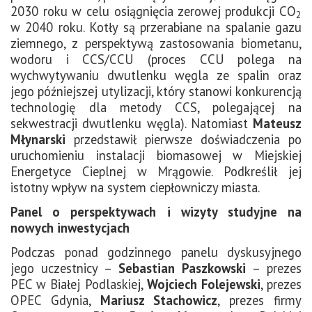
2030 roku w celu osiągnięcia zerowej produkcji CO
2
w 2040 roku. Kotły są przerabiane na spalanie gazu
ziemnego, z perspektywą zastosowania biometanu,
wodoru i CCS/CCU (proces CCU polega na
wychwytywaniu dwutlenku węgla ze spalin oraz
jego późniejszej utylizacji, który stanowi konkurencją
technologię dla metody CCS, polegającej na
sekwestracji dwutlenku węgla). Natomiast
Mateusz
Młynarski
przedstawił pierwsze doświadczenia po
uruchomieniu instalacji biomasowej w Miejskiej
Energetyce Cieplnej w Mrągowie. Podkreślił jej
istotny wpływ na system ciepłowniczy miasta.
Panel o perspektywach i wizyty studyjne na
nowych inwestycjach
Podczas ponad godzinnego panelu dyskusyjnego
jego uczestnicy –
Sebastian Paszkowski
– prezes
PEC w Białej Podlaskiej,
Wojciech Folejewski
, prezes
OPEC Gdynia,
Mariusz Stachowicz
, prezes firmy