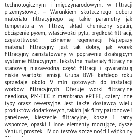
technologicznym i międzynarodowym, w filtracji
przemysłowej. – Warunkiem skutecznego doboru
materiału filtracyjnego są takie parametry jak
temperatura w filtrze, skład chemiczny spalin,
obciążenie pyłem, właściwości pyłu, prędkość filtracji,
częstotliwość i ciśnienie regeneracji. Najlepszy
materiał filtracyjny jest tak dobry, jak worek
filtracyjny zainstalowany w poprawnie działającym
systemie filtracyjnym. Tekstylne materiały filtracyjne
stanowią niezawodną część filtracji i gwarantują
niskie wartości emisji. Grupa BWF każdego roku
sprzedaje około 9 mln gotowych do instalacji
worków filtracyjnych. Oferuje worki filtracyjne
needlona, PM-TEC z membraną ePTFE, cztery inne
typy orasz rewersyjne. Jest także dostawcą wielu
produktów dodatkowych, takich jak filtry patronowe i
panelowe, kieszenie filtracyjne, kosze i ramy
wsporcze, opaski i inne elementy mocujące, dysze
Venturi, proszek UV do testów szczelności i włókniny