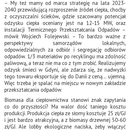
– My też mamy od marca strategię na lata 2023-
2040 przewidującą rozproszenie źródeł ciepła, choćby
z oczyszczalni ścieków, gdzie szacowany potencjał
odzysku ciepła oceniany jest na 12-15 MW, oraz
instalacji Termicznego Przekształcania Odpadów –
mówił Wojciech Folejewski. – To bardzo ważne z
perspektywy samorządów lokalnych,
odpowiedzialnych za odbiór i segregację odbiorów
odpadów. 1/3 materiałów po recyklingu ma zdolność
paliwową, a teraz nie ma co z tym zrobić. Realizujemy
odzysk śmieci w Gdyni, ale zdarza się, że nadwyżki
tego towaru eksportuje się do Danii z ceną… ujemną.
Więc trzeba je spalać na miejscu w nowym zakładzie
przekształcania odpadów.
Biomasa dla ciepłownictwa stanowi znak zapytania
co do przyszłości? Ma walor dość taniego kosztu
produkcji. Produkcja ciepła ze słomy kosztuje 25 zł/GJ
i jest bardzo atrakcyjna, a z biomasy drzewnej 50-60
zł/GJ. Ale lobby ekologiczne naciska, żeby włączyć