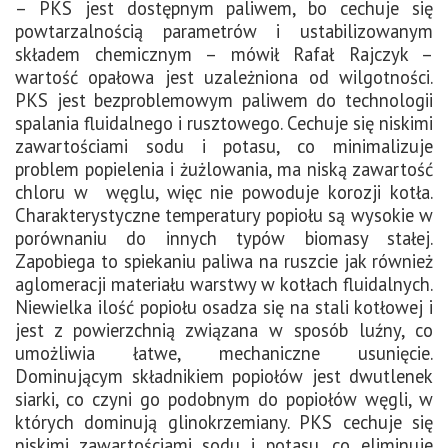
– PKS jest dostępnym paliwem, bo cechuje się
powtarzalnością parametrów i ustabilizowanym
składem chemicznym – mówił Rafał Rajczyk –
wartość opałowa jest uzależniona od wilgotności.
PKS jest bezproblemowym paliwem do technologii
spalania fluidalnego i rusztowego. Cechuje się niskimi
zawartościami sodu i potasu, co minimalizuje
problem popielenia i żużlowania, ma niską zawartość
chloru w węglu, więc nie powoduje korozji kotła.
Charakterystyczne temperatury popiołu są wysokie w
porównaniu do innych typów biomasy stałej.
Zapobiega to spiekaniu paliwa na ruszcie jak również
aglomeracji materiału warstwy w kotłach fluidalnych.
Niewielka ilość popiołu osadza się na stali kotłowej i
jest z powierzchnią związana w sposób luźny, co
umożliwia łatwe, mechaniczne usunięcie.
Dominującym składnikiem popiołów jest dwutlenek
siarki, co czyni go podobnym do popiołów węgli, w
których dominują glinokrzemiany. PKS cechuje się
niskimi zawartościami sodu i potasu, co eliminuje