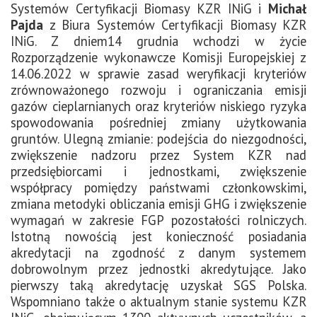
Systemów Certyfikacji Biomasy KZR INiG i
Michał
Pajda
z Biura Systemów Certyfikacji Biomasy KZR
INiG. Z dniem14 grudnia wchodzi w życie
Rozporządzenie wykonawcze Komisji Europejskiej z
14.06.2022 w sprawie zasad weryfikacji kryteriów
zrównoważonego rozwoju i ograniczania emisji
gazów cieplarnianych oraz kryteriów niskiego ryzyka
spowodowania pośredniej zmiany użytkowania
gruntów. Ulegną zmianie: podejścia do niezgodności,
zwiększenie nadzoru przez System KZR nad
przedsiębiorcami i jednostkami, zwiększenie
współpracy pomiędzy państwami członkowskimi,
zmiana metodyki obliczania emisji GHG i zwiększenie
wymagań w zakresie FGP pozostałości rolniczych.
Istotną nowością jest konieczność posiadania
akredytacji na zgodność z danym systemem
dobrowolnym przez jednostki akredytujące. Jako
pierwszy taką akredytację uzyskał SGS Polska.
Wspomniano także o aktualnym stanie systemu KZR