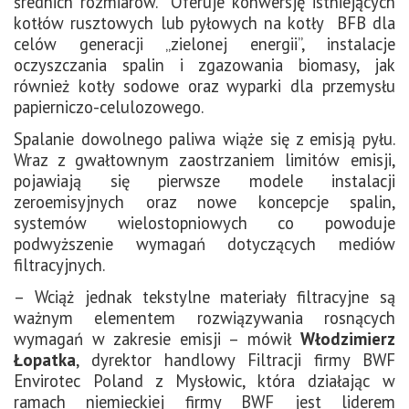
średnich rozmiarów. Oferuje konwersję istniejących
kotłów rusztowych lub pyłowych na kotły BFB dla
celów generacji „zielonej energii”, instalacje
oczyszczania spalin i zgazowania biomasy, jak
również kotły sodowe oraz wyparki dla przemysłu
papierniczo-celulozowego.
Spalanie dowolnego paliwa wiąże się z emisją pyłu.
Wraz z gwałtownym zaostrzaniem limitów emisji,
pojawiają się pierwsze modele instalacji
zeroemisyjnych oraz nowe koncepcje spalin,
systemów wielostopniowych co powoduje
podwyższenie wymagań dotyczących mediów
filtracyjnych.
– Wciąż jednak tekstylne materiały filtracyjne są
ważnym elementem rozwiązywania rosnących
wymagań w zakresie emisji – mówił
Włodzimierz
Łopatka
, dyrektor handlowy Filtracji firmy BWF
Envirotec Poland z Mysłowic, która działając w
ramach niemieckiej firmy BWF jest liderem