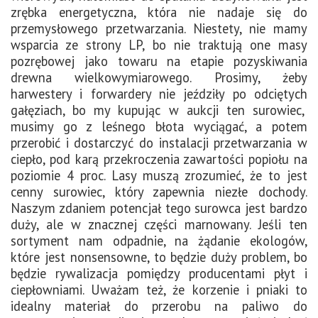
zrębka energetyczna, która nie nadaje się do
przemysłowego przetwarzania. Niestety, nie mamy
wsparcia ze strony LP, bo nie traktują one masy
pozrębowej jako towaru na etapie pozyskiwania
drewna wielkowymiarowego. Prosimy, żeby
harwestery i forwardery nie jeździły po odciętych
gałęziach, bo my kupując w aukcji ten surowiec,
musimy go z leśnego błota wyciągać, a potem
przerobić i dostarczyć do instalacji przetwarzania w
ciepło, pod karą przekroczenia zawartości popiołu na
poziomie 4 proc. Lasy muszą zrozumieć, że to jest
cenny surowiec, który zapewnia niezłe dochody.
Naszym zdaniem potencjał tego surowca jest bardzo
duży, ale w znacznej części marnowany. Jeśli ten
sortyment nam odpadnie, na żądanie ekologów,
które jest nonsensowne, to będzie duży problem, bo
będzie rywalizacja pomiędzy producentami płyt i
ciepłowniami. Uważam też, że korzenie i pniaki to
idealny materiał do przerobu na paliwo do