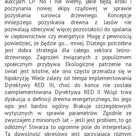
aukcjach LP. No i nie wiemy, jakie będą kroki i
poczynania nowej ekipy rządowej w sprawie
pozyskania surowca drzewnego. Koncepcje
mniejszego pozyskania drewna z lasów nie
pozwalają obiecywać więcej pozostałości do spalania
w ciepłownictwie czy energetyce. Mogę z pewnością
powiedzieć, że będzie go… mniej. Dlatego potrzebna
jest dobra strategia dla całego sektora leśno-
drzewnego. Zagrożeń związanych z populizmem
społecznym przybywa. Ekologiczne patrzenie na
świat jest istotne, ale ono często przeradza się w
hipokryzję. Wiele zależy od tempa implementowania
Dyrektywy RED III, choć do końca nie została
zaimplementowana Dyrektywa RED II. Wciąż trwa
dyskusja o definicji drewna energetycznego, bo jego
opis jest bardzo ogólny. Brakuje szczegółowych
wytycznych w sprawie parametrów. Zgodnie ze
zwyczajem z minionych lat – jeśli jest problem, to go
odłóżmy! Stwarza to ogromne pole do interpretacji.
Ta dowolność okresowo jest sprzyjająca różnym