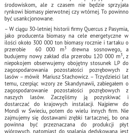
środowiskom, ale z czasem nie będzie sprzyjała
rynkowi biomasy pierwotnej czy wtórnej. To powinno
być usankcjonowane.
– W ciągu 30-letniej historii firmy Quercus z Pasymia,
jako producenta biomasy na cele energetyczne w
ilości około 300 000 ton biomasy rocznie i tartaku o
3
przerobie 60 000 m
drewna sosnowego, a
3
budujemy nowy zakład dla przerobu 120 000 m
, z
niepokojem obserwujemy obojętny stosunek LP do
zagospodarowania pozostałości pozrębowych z
lasów – mówił Mariusz Stachowicz. – Trzydzieści lat
temu, czerpiąc wzory ze Skandynawii, zabiegałem o
zagospodarowanie pozostałości pozrębowych z
naszych lasów. Zaczęliśmy ją pozyskiwać i
dostarczać do krajowych instalacji. Najpierw do
Mondi w Świeciu, potem do wielu innych firm. Nie
zajmujemy się dostawami zrębki tartacznej, bo ona
powinna być przeznaczana do produkcji płyt
wiórowych, natomiast do spalania dedykowana jest