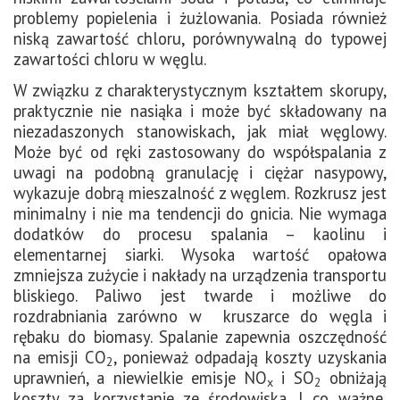
problemy popielenia i żużlowania. Posiada również
niską zawartość chloru, porównywalną do typowej
zawartości chloru w węglu.
W związku z charakterystycznym kształtem skorupy,
praktycznie nie nasiąka i może być składowany na
niezadaszonych stanowiskach, jak miał węglowy.
Może być od ręki zastosowany do współspalania z
uwagi na podobną granulację i ciężar nasypowy,
wykazuje dobrą mieszalność z węglem. Rozkrusz jest
minimalny i nie ma tendencji do gnicia. Nie wymaga
dodatków do procesu spalania – kaolinu i
elementarnej siarki. Wysoka wartość opałowa
zmniejsza zużycie i nakłady na urządzenia transportu
bliskiego. Paliwo jest twarde i możliwe do
rozdrabniania zarówno w kruszarce do węgla i
rębaku do biomasy. Spalanie zapewnia oszczędność
na emisji CO
, ponieważ odpadają koszty uzyskania
2
uprawnień, a niewielkie emisje NO
i SO
obniżają
x
2
koszty za korzystanie ze środowiska. I co ważne,