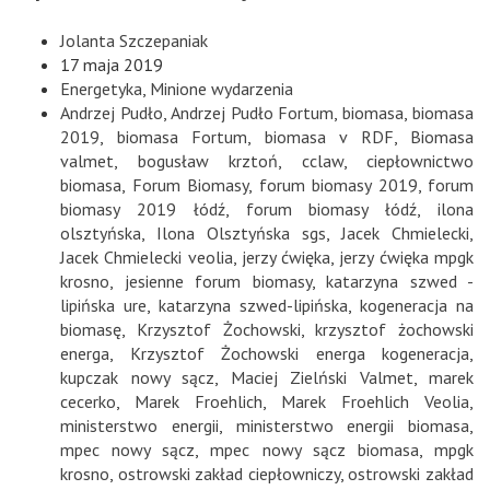
Jolanta Szczepaniak
17 maja 2019
Energetyka
,
Minione wydarzenia
Andrzej Pudło
,
Andrzej Pudło Fortum
,
biomasa
,
biomasa
2019
,
biomasa Fortum
,
biomasa v RDF
,
Biomasa
valmet
,
bogusław krztoń
,
cclaw
,
ciepłownictwo
biomasa
,
Forum Biomasy
,
forum biomasy 2019
,
forum
biomasy 2019 łódź
,
forum biomasy łódź
,
ilona
olsztyńska
,
Ilona Olsztyńska sgs
,
Jacek Chmielecki
,
Jacek Chmielecki veolia
,
jerzy ćwięka
,
jerzy ćwięka mpgk
krosno
,
jesienne forum biomasy
,
katarzyna szwed -
lipińska ure
,
katarzyna szwed-lipińska
,
kogeneracja na
biomasę
,
Krzysztof Żochowski
,
krzysztof żochowski
energa
,
Krzysztof Żochowski energa kogeneracja
,
kupczak nowy sącz
,
Maciej Zielński Valmet
,
marek
cecerko
,
Marek Froehlich
,
Marek Froehlich Veolia
,
ministerstwo energii
,
ministerstwo energii biomasa
,
mpec nowy sącz
,
mpec nowy sącz biomasa
,
mpgk
krosno
,
ostrowski zakład ciepłowniczy
,
ostrowski zakład