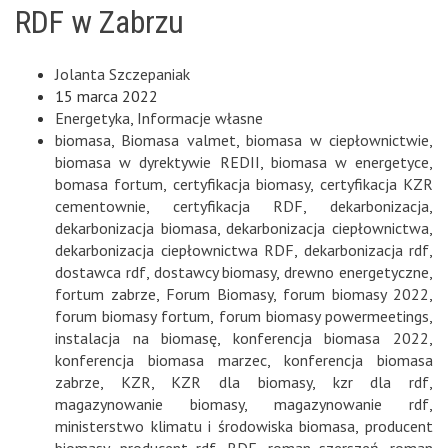
RDF w Zabrzu
Jolanta Szczepaniak
15 marca 2022
Energetyka
,
Informacje własne
biomasa
,
Biomasa valmet
,
biomasa w ciepłownictwie
,
biomasa w dyrektywie REDII
,
biomasa w energetyce
,
bomasa fortum
,
certyfikacja biomasy
,
certyfikacja KZR
cementownie
,
certyfikacja RDF
,
dekarbonizacja
,
dekarbonizacja biomasa
,
dekarbonizacja ciepłownictwa
,
dekarbonizacja ciepłownictwa RDF
,
dekarbonizacja rdf
,
dostawca rdf
,
dostawcy biomasy
,
drewno energetyczne
,
fortum zabrze
,
Forum Biomasy
,
forum biomasy 2022
,
forum biomasy fortum
,
forum biomasy powermeetings
,
instalacja na biomasę
,
konferencja biomasa 2022
,
konferencja biomasa marzec
,
konferencja biomasa
zabrze
,
KZR
,
KZR dla biomasy
,
kzr dla rdf
,
magazynowanie biomasy
,
magazynowanie rdf
,
ministerstwo klimatu i środowiska biomasa
,
producent
biomasy
,
producent rdf
,
RDF
,
roman szerszeń
,
roman