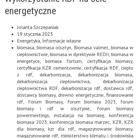
energetyczne
Jolanta Szczepaniak
19 stycznia 2023
Energetyka
,
Informacje własne
biomasa
,
biomasa olsztyn
,
Biomasa valmet
,
biomasa w
ciepłownictwie
,
biomasa w dyrektywie REDII
,
biomasa w
energetyce
,
bomasa fortum
,
certyfikacja biomasy
,
certyfikacja KZR cementownie
,
certyfikacja RDF
,
ciepło
z rdf
,
dekarbonizacja
,
dekarbonizacja biomasa
,
dekarbonizacja ciepłownictwa
,
dekarbonizacja
ciepłownictwa RDF
,
dekarbonizacja rdf
,
dostawca rdf
,
dostawcy biomasy
,
drewno energetyczne
,
finansowanie
rdf
,
Forum Biomasy
,
forum biomasy 2023
,
forum
biomasy i rdf w olsztynie
,
forum biomasy
powermeetings
,
instalacja na biomasę
,
konferencja
biomasa 2023
,
konferencja biomasa marzec
,
KZR
,
KZR
dla biomasy
,
kzr dla rdf
,
magazynowanie biomasy
,
magazynowanie rdf
,
ministerstwo klimatu i środowiska