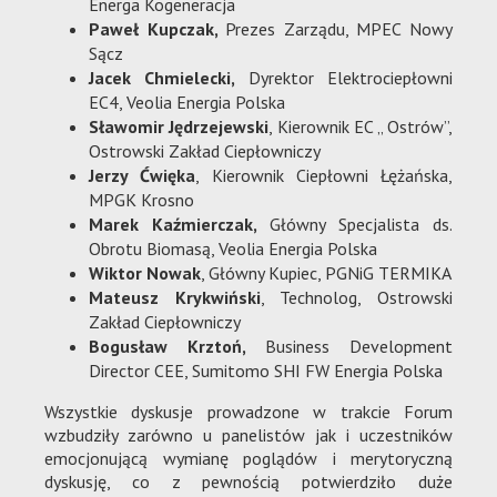
Energa Kogeneracja
Paweł Kupczak,
Prezes Zarządu, MPEC Nowy
Sącz
Jacek Chmielecki,
Dyrektor Elektrociepłowni
EC4, Veolia Energia Polska
Sławomir Jędrzejewski
, Kierownik EC „ Ostrów”,
Ostrowski Zakład Ciepłowniczy
Jerzy Ćwięka
, Kierownik Ciepłowni Łężańska,
MPGK Krosno
Marek Kaźmierczak,
Główny Specjalista ds.
Obrotu Biomasą, Veolia Energia Polska
Wiktor Nowak
, Główny Kupiec, PGNiG TERMIKA
Mateusz Krykwiński
, Technolog, Ostrowski
Zakład Ciepłowniczy
Bogusław Krztoń,
Business Development
Director CEE, Sumitomo SHI FW Energia Polska
Wszystkie dyskusje prowadzone w trakcie Forum
wzbudziły zarówno u panelistów jak i uczestników
emocjonującą wymianę poglądów i merytoryczną
dyskusję, co z pewnością potwierdziło duże