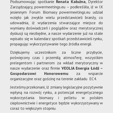
Podsumowując spotkanie
Renata Kałużna,
Dyrektor
Zarządzający, powermeetings.eu – podkreśliła, iż w IX
jesiennym Forum Biomasy powermeetings.eu udział
wzięło jak zwykle wielu przedstawicieli branży, co
udowadnia, iż wydarzenia stwarzające miejsce do
wymiany doświadczeń i poglądów oraz merytorycznej
dyskusji są niezbędne, a nasze wydarzenie już na stałe
wpisało się w kalendarz spotkań przedstawicieli rynku,
propagując wykorzystywanie tego źródła energii.
Dziękujemy uczestnikom za liczne przybycie,
poświęcony czas i przemiłą atmosferę, wszystkim
prelegentom i partnerom za wkład merytoryczny w
nasze wydarzenie oraz firmie
VEOLIA Energia Łódź –
Gospodarzowi Honorowemu
za wsparcie
organizacyjne oraz gościnę na terenie zakładu EC4.
Jesteśmy przekonani, iż zmiany legislacyjne pozytywnie
wpłyną na rozwój rynku, a potencjał energetycznego
wykorzystania biomasy i pelletu w polskim
ciepłownictwie i energetyce będzie wykorzystywany w
coraz to większym stopniu.