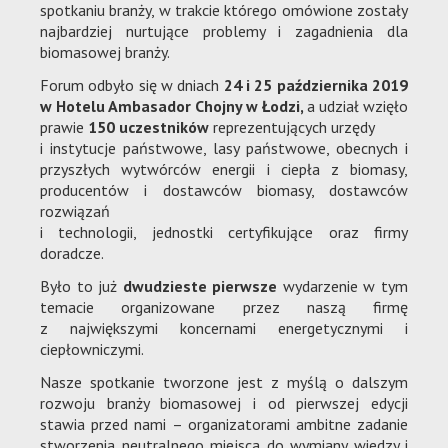
spotkaniu branży, w trakcie którego omówione zostały
najbardziej nurtujące problemy i zagadnienia dla
biomasowej branży.
Forum odbyło się w dniach
24 i 25 października 2019
w Hotelu Ambasador Chojny w Łodzi,
a udział wzięło
prawie
150 uczestników
reprezentujących urzędy
i instytucje państwowe, lasy państwowe, obecnych i
przyszłych wytwórców energii i ciepła z biomasy,
producentów i dostawców biomasy, dostawców
rozwiązań
i technologii, jednostki certyfikujące oraz firmy
doradcze.
Było to już
dwudzieste pierwsze
wydarzenie w tym
temacie organizowane przez naszą firmę
z największymi koncernami energetycznymi i
ciepłowniczymi.
Nasze spotkanie tworzone jest z myślą o dalszym
rozwoju branży biomasowej i od pierwszej edycji
stawia przed nami – organizatorami ambitne zadanie
stworzenia neutralnego miejsca do wymiany wiedzy i