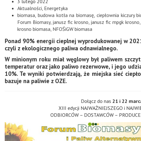
3 lutego 2022
Aktualności
,
Energetyka
biomasa
,
budowa kotła na biomasę
,
ciepłownia kiczury b
Forum Biomasy
,
janusz fic krosno
,
janusz fic mpgk krosno
krosno biomasa
,
NFOŚiGW biomasa
Ponad 90% energii cieplnej wyprodukowanej w 2021 
czyli z ekologicznego paliwa odnawialnego.
W minionym roku miał węglowy był paliwem szczy
temperatur oraz jako paliwo rezerwowe, i jego udzia
10%. Te wyniki potwierdzają, że miejska sieć ciepł
bazuje na paliwie z OZE.
Dołącz do nas
21 i 22 marc
XIII edycji NAJWAŻNIEJSZEGO i NAJWI
ODBIORCÓW – DOSTAWCÓW – PRODUCENTÓW