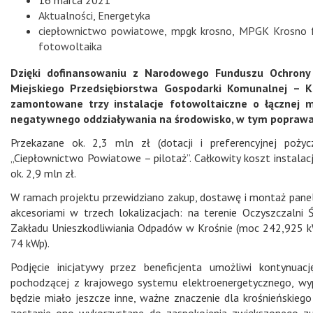
Aktualności
,
Energetyka
ciepłownictwo powiatowe
,
mpgk krosno
,
MPGK Krosno f
fotowoltaika
Dzięki dofinansowaniu z Narodowego Funduszu Ochrony
Miejskiego Przedsiębiorstwa Gospodarki Komunalnej – K
zamontowane trzy instalacje fotowoltaiczne o łącznej m
negatywnego oddziaływania na środowisko, w tym poprawa 
Przekazane ok. 2,3 mln zł (dotacji i preferencyjnej poży
„Ciepłownictwo Powiatowe – pilotaż”. Całkowity koszt instalac
ok. 2,9 mln zł.
W ramach projektu przewidziano zakup, dostawę i montaż pane
akcesoriami w trzech lokalizacjach: na terenie Oczyszczaln
Zakładu Unieszkodliwiania Odpadów w Krośnie (moc 242,925 kW
74 kWp).
Podjęcie inicjatywy przez beneficjenta umożliwi kontynuac
pochodzącej z krajowego systemu elektroenergetycznego, wy
będzie miało jeszcze inne, ważne znaczenie dla krośnieńskieg
zostanie ono wykorzystane do zaspokojenia zwiększonego zuż