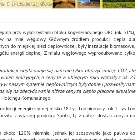
plną przy wykorzystaniu bloku kogeneracyjnego ORC (ok. 51%),
 na miał węglowy. Głównym źródłem produkcji ciepła dla
ch do miejskiej sieci ciepłowniczej, były instalacje biomasowe,
gółu energii cieplnej. Z miału węglowego wyprodukowano tylko
dukcji ciepła udaje się nam nie tylko obniżyć emisję CO2, ale
nień emisyjnych, a ceny te w ubiegłym roku wzrosły z ok. 25
y w naszym systemie ciepłowniczym były dobre i pozwoliły nam
da się na zdecydowanie niższe ceny za ciepło płacone aktualnie
go Holdingu Komunalnego.
kcji energii cieplnej blisko 38 tys. ton biomasy i ok. 2 tys. ton
iło z własnej produkcji Spółki, tj. z gałęzi dostarczonych do
o około 120%, niemniej jednak jej stosowanie jako paliwa do
lne dla
naszych odbiorców niż produkowanie ciepła z miału