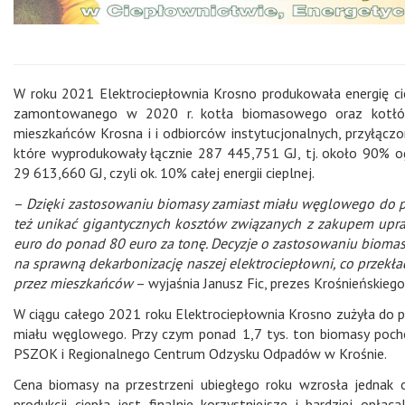
W roku 2021 Elektrociepłownia Krosno produkowała energię cie
zamontowanego w 2020 r. kotła biomasowego oraz kotłów
mieszkańców Krosna i i odbiorców instytucjonalnych, przyłączony
które wyprodukowały łącznie 287 445,751 GJ, tj. około 90% o
29 613,660 GJ, czyli ok. 10% całej energii cieplnej.
–
Dzięki zastosowaniu biomasy zamiast miału węglowego do pro
też unikać gigantycznych kosztów związanych z zakupem upraw
euro do ponad 80 euro za tonę. Decyzje o zastosowaniu biomas
na sprawną dekarbonizację naszej elektrociepłowni, co przekła
przez mieszkańców
– wyjaśnia Janusz Fic, prezes Krośnieńskie
W ciągu całego 2021 roku Elektrociepłownia Krosno zużyła do produ
miału węglowego. Przy czym ponad 1,7 tys. ton biomasy pochodz
PSZOK i Regionalnego Centrum Odzysku Odpadów w Krośnie.
Cena biomasy na przestrzeni ubiegłego roku wzrosła jednak 
produkcji ciepła jest finalnie korzystniejsze i bardziej opłaca