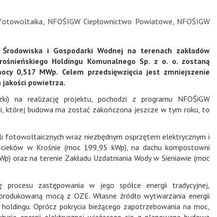
otowoltaika
,
NFOŚIGW Ciepłownictwo Powiatowe
,
NFOŚIGW
 Środowiska i Gospodarki Wodnej na terenach zakładów
rośnieńskiego Holdingu Komunalnego Sp. z o. o. zostaną
ocy 0,517 MWp. Celem przedsięwzięcia jest zmniejszenie
jakości powietrza.
czki) na realizację projektu, pochodzi z programu NFOŚiGW
ji, której budowa ma zostać zakończona jeszcze w tym roku, to
li fotowoltaicznych wraz niezbędnym osprzętem elektrycznym i
i Ścieków w Krośnie (moc 199,95 kWp), na dachu kompostowni
p) oraz na terenie Zakładu Uzdatniania Wody w Sieniawie (moc
ję procesu zastępowania w jego spółce energii tradycyjnej,
produkowaną mocą z OZE. Własne źródło wytwarzania energii
o holdingu. Oprócz pokrycia bieżącego zapotrzebowania na moc,
ycia energii elektrycznej wiążącego się z planowaną budową