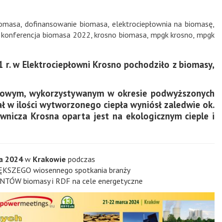
iomasa
,
dofinansowanie biomasa
,
elektrociepłownia na biomasę
,
,
konferencja biomasa 2022
,
krosno biomasa
,
mpgk krosno
,
mpgk
r. w Elektrociepłowni Krosno pochodziło z biomasy,
towym, wykorzystywanym w okresie podwyższonych
ł w ilości wytworzonego ciepła wyniósł zaledwie ok.
ownicza Krosna oparta jest na ekologicznym cieple i
a 2024
w
Krakowie
podczas
ĘKSZEGO wiosennego spotkania branży
 biomasy i RDF na cele energetyczne