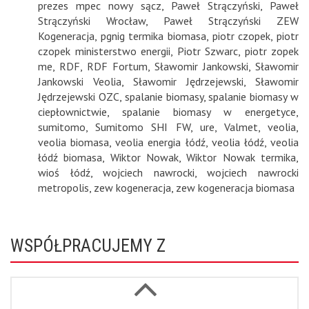
prezes mpec nowy sącz
,
Paweł Strączyński
,
Paweł
Strączyński Wrocław
,
Paweł Strączyński ZEW
Kogeneracja
,
pgnig termika biomasa
,
piotr czopek
,
piotr
czopek ministerstwo energii
,
Piotr Szwarc
,
piotr zopek
me
,
RDF
,
RDF Fortum
,
Sławomir Jankowski
,
Sławomir
Jankowski Veolia
,
Sławomir Jędrzejewski
,
Sławomir
Jędrzejewski OZC
,
spalanie biomasy
,
spalanie biomasy w
ciepłownictwie
,
spalanie biomasy w energetyce
,
sumitomo
,
Sumitomo SHI FW
,
ure
,
Valmet
,
veolia
,
veolia biomasa
,
veolia energia łódź
,
veolia łódź
,
veolia
łódź biomasa
,
Wiktor Nowak
,
Wiktor Nowak termika
,
wioś łódź
,
wojciech nawrocki
,
wojciech nawrocki
metropolis
,
zew kogeneracja
,
zew kogeneracja biomasa
WSPÓŁPRACUJEMY Z
Next