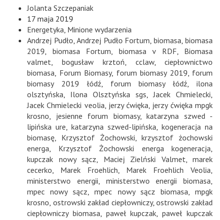
Jolanta Szczepaniak
17 maja 2019
Energetyka
,
Minione wydarzenia
Andrzej Pudło
,
Andrzej Pudło Fortum
,
biomasa
,
biomasa
2019
,
biomasa Fortum
,
biomasa v RDF
,
Biomasa
valmet
,
bogusław krztoń
,
cclaw
,
ciepłownictwo
biomasa
,
Forum Biomasy
,
forum biomasy 2019
,
forum
biomasy 2019 łódź
,
forum biomasy łódź
,
ilona
olsztyńska
,
Ilona Olsztyńska sgs
,
Jacek Chmielecki
,
Jacek Chmielecki veolia
,
jerzy ćwięka
,
jerzy ćwięka mpgk
krosno
,
jesienne forum biomasy
,
katarzyna szwed -
lipińska ure
,
katarzyna szwed-lipińska
,
kogeneracja na
biomasę
,
Krzysztof Żochowski
,
krzysztof żochowski
energa
,
Krzysztof Żochowski energa kogeneracja
,
kupczak nowy sącz
,
Maciej Zielński Valmet
,
marek
cecerko
,
Marek Froehlich
,
Marek Froehlich Veolia
,
ministerstwo energii
,
ministerstwo energii biomasa
,
mpec nowy sącz
,
mpec nowy sącz biomasa
,
mpgk
krosno
,
ostrowski zakład ciepłowniczy
,
ostrowski zakład
ciepłowniczy biomasa
,
paweł kupczak
,
paweł kupczak