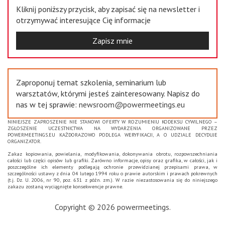
Kliknij poniższy przycisk, aby zapisać się na newsletter i
otrzymywać interesujące Cię informacje
Zapisz mnie
Zaproponuj temat szkolenia, seminarium lub
warsztatów, którymi jesteś zainteresowany. Napisz do
nas w tej sprawie:
newsroom@powermeetings.eu
NINIEJSZE ZAPROSZENIE NIE STANOWI OFERTY W ROZUMIENIU KODEKSU CYWILNEGO –
ZGŁOSZENIE UCZESTNICTWA NA WYDARZENIA ORGANIZOWANE PRZEZ
POWERMEETINGS.EU KAŻDORAZOWO PODLEGA WERYFIKACJI, A O UDZIALE DECYDUJE
ORGANIZATOR.
Zakaz kopiowania, powielania, modyfikowania, dokonywania obrotu, rozpowszechniania
całości lub części opisów lub grafiki. Zarówno informacje, opisy oraz grafika, w całości, jak i
poszczególne ich elementy podlegają ochronie przewidzianej przepisami prawa, w
szczególności ustawy z dnia 04 lutego 1994 roku o prawie autorskim i prawach pokrewnych
(t.j. Dz. U. 2006, nr 90, poz. 631 z późn. zm.). W razie niezastosowania się do niniejszego
zakazu zostaną wyciągnięte konsekwencje prawne.
Copyright © 2026 powermeetings.