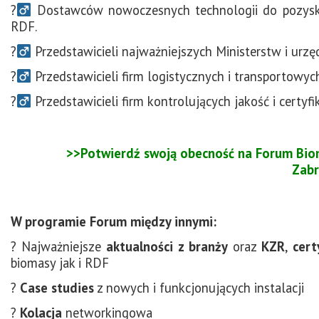
?‍
Dostawców nowoczesnych technologii do pozyskiwa
RDF.
?‍
Przedstawicieli najważniejszych Ministerstw i urzę
?‍
Przedstawicieli firm logistycznych i transportowyc
?‍
Przedstawicieli firm kontrolujących jakość i certyfi
>>Potwierdź swoją obecność na Forum Biom
Zabr
W programie Forum między innymi:
? Najważniejsze
aktualności z branży
oraz
KZR
,
cert
biomasy jak i RDF
?
Case studies
z
nowych i funkcjonujących instalacji
?
Kolacja
networkingowa