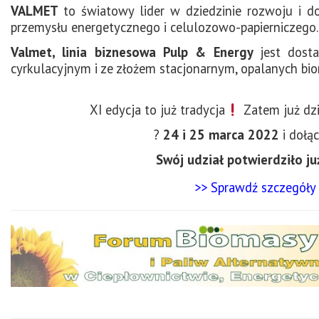
VALMET
to światowy lider w dziedzinie rozwoju i d
przemysłu energetycznego i celulozowo-papierniczego.
Valmet, linia biznesowa Pulp & Energy
jest dost
cyrkulacyjnym i ze złożem stacjonarnym, opalanych b
XI edycja to już tradycja
Zatem już dzi
?
24 i 25 marca 2022
i dołą
Swój udział potwierdziło j
>> Sprawdź szczegóły i