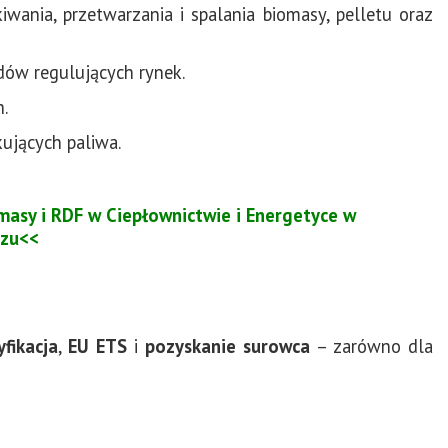
nia, przetwarzania i spalania biomasy, pelletu oraz
dów regulujących rynek.
h.
kujących paliwa.
asy i RDF w Ciepłownictwie i Energetyce w
zu<<
yfikacja
,
EU ETS
i
pozyskanie surowca
– zarówno dla