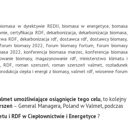
biomasa w dyrektywie REDII
,
biomasa w energetyce
,
bomasa
wnie
,
certyfikacja RDF
,
dekarbonizacja
,
dekarbonizacja biomasa
,
ctwa RDF
,
dekarbonizacja rdf
,
dostawca rdf
,
dostawcy biomasy
,
forum biomasy 2022
,
forum biomasy fortum
,
forum biomasy
omasa 2022
,
konferencja biomasa marzec
,
konferencja biomasa
owanie biomasy
,
magazynowanie rdf
,
ministerstwo klimatu i
,
RDF
,
roman szerszeń
,
roman szerszeń valmet
,
rozładunek
rodukcja ciepła i energii z biomasy
,
valmet rdf
,
wiosenne forum
lmet umożliwiające osiągnięcie tego celu
, to kolejny
rszeń
– General Managera, Poland w Valmet, podczas
etu i RDF
w Ciepłownictwie i Energetyce
?