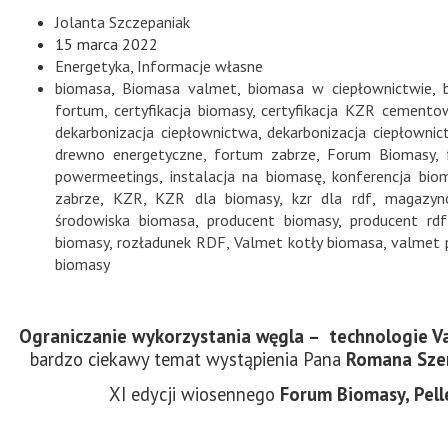
Jolanta Szczepaniak
15 marca 2022
Energetyka
,
Informacje własne
biomasa
,
Biomasa valmet
,
biomasa w ciepłownictwie
,
fortum
,
certyfikacja biomasy
,
certyfikacja KZR cemento
dekarbonizacja ciepłownictwa
,
dekarbonizacja ciepłowni
drewno energetyczne
,
fortum zabrze
,
Forum Biomasy
,
powermeetings
,
instalacja na biomasę
,
konferencja bi
zabrze
,
KZR
,
KZR dla biomasy
,
kzr dla rdf
,
magazyn
środowiska biomasa
,
producent biomasy
,
producent rdf
biomasy
,
rozładunek RDF
,
Valmet kotły biomasa
,
valmet p
biomasy
Ograniczanie wykorzystania węgla – technologie Va
bardzo ciekawy temat wystąpienia Pana
Romana Sze
XI edycji wiosennego
Forum Biomasy, Pell