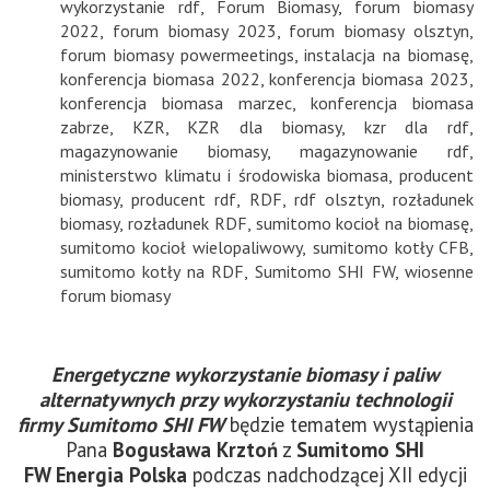
wykorzystanie rdf
,
Forum Biomasy
,
forum biomasy
2022
,
forum biomasy 2023
,
forum biomasy olsztyn
,
forum biomasy powermeetings
,
instalacja na biomasę
,
konferencja biomasa 2022
,
konferencja biomasa 2023
,
konferencja biomasa marzec
,
konferencja biomasa
zabrze
,
KZR
,
KZR dla biomasy
,
kzr dla rdf
,
magazynowanie biomasy
,
magazynowanie rdf
,
ministerstwo klimatu i środowiska biomasa
,
producent
biomasy
,
producent rdf
,
RDF
,
rdf olsztyn
,
rozładunek
biomasy
,
rozładunek RDF
,
sumitomo kocioł na biomasę
,
sumitomo kocioł wielopaliwowy
,
sumitomo kotły CFB
,
sumitomo kotły na RDF
,
Sumitomo SHI FW
,
wiosenne
forum biomasy
Energetyczne wykorzystanie biomasy i paliw
alternatywnych przy wykorzystaniu technologii
firmy Sumitomo SHI FW
będzie tematem wystąpienia
Pana
Bogusława Krztoń
z
Sumitomo SHI
FW Energia Polska
podczas nadchodzącej
XII edycji