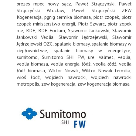
prezes mpec nowy sącz
,
Paweł Strączyński
,
Paweł
Strączyński Wrocław
,
Paweł Strączyński ZEW
Kogeneracja
,
pgnig termika biomasa
,
piotr czopek
,
piotr
czopek ministerstwo energii
,
Piotr Szwarc
,
piotr zopek
me
,
RDF
,
RDF Fortum
,
Sławomir Jankowski
,
Sławomir
Jankowski Veolia
,
Sławomir Jędrzejewski
,
Sławomir
Jędrzejewski OZC
,
spalanie biomasy
,
spalanie biomasy w
ciepłownictwie
,
spalanie biomasy w energetyce
,
sumitomo
,
Sumitomo SHI FW
,
ure
,
Valmet
,
veolia
,
veolia biomasa
,
veolia energia łódź
,
veolia łódź
,
veolia
łódź biomasa
,
Wiktor Nowak
,
Wiktor Nowak termika
,
wioś łódź
,
wojciech nawrocki
,
wojciech nawrocki
metropolis
,
zew kogeneracja
,
zew kogeneracja biomasa