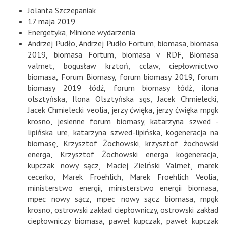
Jolanta Szczepaniak
17 maja 2019
Energetyka
,
Minione wydarzenia
Andrzej Pudło
,
Andrzej Pudło Fortum
,
biomasa
,
biomasa
2019
,
biomasa Fortum
,
biomasa v RDF
,
Biomasa
valmet
,
bogusław krztoń
,
cclaw
,
ciepłownictwo
biomasa
,
Forum Biomasy
,
forum biomasy 2019
,
forum
biomasy 2019 łódź
,
forum biomasy łódź
,
ilona
olsztyńska
,
Ilona Olsztyńska sgs
,
Jacek Chmielecki
,
Jacek Chmielecki veolia
,
jerzy ćwięka
,
jerzy ćwięka mpgk
krosno
,
jesienne forum biomasy
,
katarzyna szwed -
lipińska ure
,
katarzyna szwed-lipińska
,
kogeneracja na
biomasę
,
Krzysztof Żochowski
,
krzysztof żochowski
energa
,
Krzysztof Żochowski energa kogeneracja
,
kupczak nowy sącz
,
Maciej Zielński Valmet
,
marek
cecerko
,
Marek Froehlich
,
Marek Froehlich Veolia
,
ministerstwo energii
,
ministerstwo energii biomasa
,
mpec nowy sącz
,
mpec nowy sącz biomasa
,
mpgk
krosno
,
ostrowski zakład ciepłowniczy
,
ostrowski zakład
ciepłowniczy biomasa
,
paweł kupczak
,
paweł kupczak