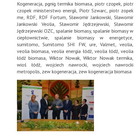
Kogeneracja
,
pgnig termika biomasa
,
piotr czopek
,
piotr
czopek ministerstwo energii
,
Piotr Szwarc
,
piotr zopek
me
,
RDF
,
RDF Fortum
,
Sławomir Jankowski
,
Sławomir
Jankowski Veolia
,
Sławomir Jędrzejewski
,
Sławomir
Jędrzejewski OZC
,
spalanie biomasy
,
spalanie biomasy w
ciepłownictwie
,
spalanie biomasy w energetyce
,
sumitomo
,
Sumitomo SHI FW
,
ure
,
Valmet
,
veolia
,
veolia biomasa
,
veolia energia łódź
,
veolia łódź
,
veolia
łódź biomasa
,
Wiktor Nowak
,
Wiktor Nowak termika
,
wioś łódź
,
wojciech nawrocki
,
wojciech nawrocki
metropolis
,
zew kogeneracja
,
zew kogeneracja biomasa