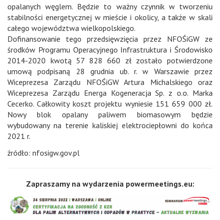
opalanych węglem. Będzie to ważny czynnik w tworzeniu
stabilności energetycznej w mieście i okolicy, a także w skali
całego województwa wielkopolskiego.
Dofinansowanie tego przedsięwzięcia przez NFOŚiGW ze
środków Programu Operacyjnego Infrastruktura i Środowisko
2014-2020 kwotą 57 828 660 zł zostało potwierdzone
umową podpisaną 28 grudnia ub. r. w Warszawie przez
Wiceprezesa Zarządu NFOŚiGW Artura Michalskiego oraz
Wiceprezesa Zarządu Energa Kogeneracja Sp. z o.o. Marka
Cecerko. Całkowity koszt projektu wyniesie 151 659 000 zł.
Nowy blok opalany paliwem biomasowym będzie
wybudowany na terenie kaliskiej elektrociepłowni do końca
2021 r.
źródło: nfosigw.gov.pl
Zapraszamy na wydarzenia powermeetings.eu: