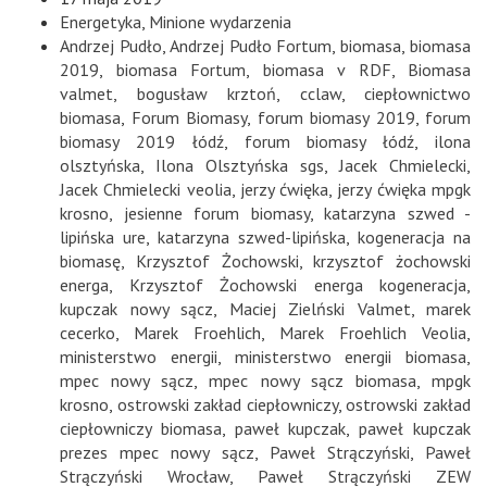
Energetyka
,
Minione wydarzenia
Andrzej Pudło
,
Andrzej Pudło Fortum
,
biomasa
,
biomasa
2019
,
biomasa Fortum
,
biomasa v RDF
,
Biomasa
valmet
,
bogusław krztoń
,
cclaw
,
ciepłownictwo
biomasa
,
Forum Biomasy
,
forum biomasy 2019
,
forum
biomasy 2019 łódź
,
forum biomasy łódź
,
ilona
olsztyńska
,
Ilona Olsztyńska sgs
,
Jacek Chmielecki
,
Jacek Chmielecki veolia
,
jerzy ćwięka
,
jerzy ćwięka mpgk
krosno
,
jesienne forum biomasy
,
katarzyna szwed -
lipińska ure
,
katarzyna szwed-lipińska
,
kogeneracja na
biomasę
,
Krzysztof Żochowski
,
krzysztof żochowski
energa
,
Krzysztof Żochowski energa kogeneracja
,
kupczak nowy sącz
,
Maciej Zielński Valmet
,
marek
cecerko
,
Marek Froehlich
,
Marek Froehlich Veolia
,
ministerstwo energii
,
ministerstwo energii biomasa
,
mpec nowy sącz
,
mpec nowy sącz biomasa
,
mpgk
krosno
,
ostrowski zakład ciepłowniczy
,
ostrowski zakład
ciepłowniczy biomasa
,
paweł kupczak
,
paweł kupczak
prezes mpec nowy sącz
,
Paweł Strączyński
,
Paweł
Strączyński Wrocław
,
Paweł Strączyński ZEW