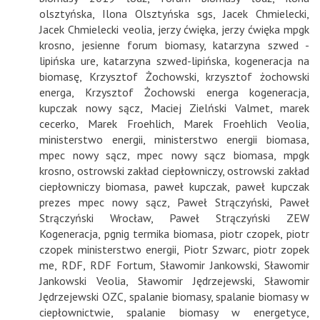
olsztyńska
,
Ilona Olsztyńska sgs
,
Jacek Chmielecki
,
Jacek Chmielecki veolia
,
jerzy ćwięka
,
jerzy ćwięka mpgk
krosno
,
jesienne forum biomasy
,
katarzyna szwed -
lipińska ure
,
katarzyna szwed-lipińska
,
kogeneracja na
biomasę
,
Krzysztof Żochowski
,
krzysztof żochowski
energa
,
Krzysztof Żochowski energa kogeneracja
,
kupczak nowy sącz
,
Maciej Zielński Valmet
,
marek
cecerko
,
Marek Froehlich
,
Marek Froehlich Veolia
,
ministerstwo energii
,
ministerstwo energii biomasa
,
mpec nowy sącz
,
mpec nowy sącz biomasa
,
mpgk
krosno
,
ostrowski zakład ciepłowniczy
,
ostrowski zakład
ciepłowniczy biomasa
,
paweł kupczak
,
paweł kupczak
prezes mpec nowy sącz
,
Paweł Strączyński
,
Paweł
Strączyński Wrocław
,
Paweł Strączyński ZEW
Kogeneracja
,
pgnig termika biomasa
,
piotr czopek
,
piotr
czopek ministerstwo energii
,
Piotr Szwarc
,
piotr zopek
me
,
RDF
,
RDF Fortum
,
Sławomir Jankowski
,
Sławomir
Jankowski Veolia
,
Sławomir Jędrzejewski
,
Sławomir
Jędrzejewski OZC
,
spalanie biomasy
,
spalanie biomasy w
ciepłownictwie
,
spalanie biomasy w energetyce
,