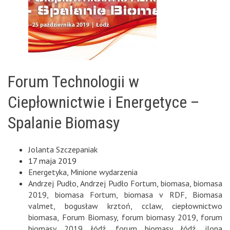
Forum Technologii w
Ciepłownictwie i Energetyce –
Spalanie Biomasy
Jolanta Szczepaniak
17 maja 2019
Energetyka
,
Minione wydarzenia
Andrzej Pudło
,
Andrzej Pudło Fortum
,
biomasa
,
biomasa
2019
,
biomasa Fortum
,
biomasa v RDF
,
Biomasa
valmet
,
bogusław krztoń
,
cclaw
,
ciepłownictwo
biomasa
,
Forum Biomasy
,
forum biomasy 2019
,
forum
biomasy 2019 łódź
,
forum biomasy łódź
,
ilona