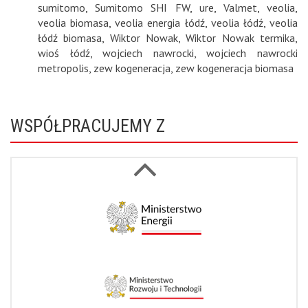
sumitomo
,
Sumitomo SHI FW
,
ure
,
Valmet
,
veolia
,
veolia biomasa
,
veolia energia łódź
,
veolia łódź
,
veolia
łódź biomasa
,
Wiktor Nowak
,
Wiktor Nowak termika
,
wioś łódź
,
wojciech nawrocki
,
wojciech nawrocki
metropolis
,
zew kogeneracja
,
zew kogeneracja biomasa
WSPÓŁPRACUJEMY Z
Next