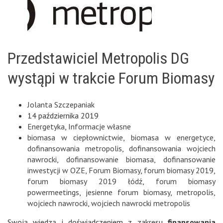
Przedstawiciel Metropolis DG
wystąpi w trakcie Forum Biomasy
Jolanta Szczepaniak
14 października 2019
Energetyka
,
Informacje własne
biomasa w ciepłownictwie
,
biomasa w energetyce
,
dofinansowania metropolis
,
dofinansowania wojciech
nawrocki
,
dofinansowanie biomasa
,
dofinansowanie
inwestycji w OZE
,
Forum Biomasy
,
forum biomasy 2019
,
forum biomasy 2019 łódź
,
forum biomasy
powermeetings
,
jesienne forum biomasy
,
metropolis
,
wojciech nawrocki
,
wojciech nawrocki metropolis
Swoją wiedzą i doświadczeniem z zakresu
finansowania