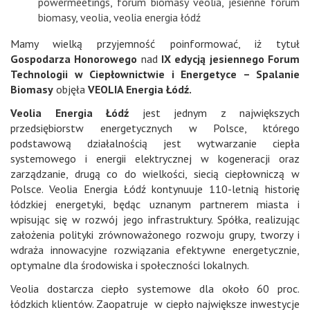
powermeetings
,
forum biomasy veolia
,
jesienne forum
biomasy
,
veolia
,
veolia energia łódź
Mamy wielką przyjemność poinformować, iż tytuł
Gospodarza Honorowego
nad
IX edycją jesiennego Forum
Technologii w Ciepłownictwie i Energetyce – Spalanie
Biomasy
objęła
VEOLIA Energia Łódź.
Veolia Energia Łódź
jest jednym z największych
przedsiębiorstw energetycznych w Polsce, którego
podstawową działalnością jest wytwarzanie ciepła
systemowego i energii elektrycznej w kogeneracji oraz
zarządzanie, drugą co do wielkości, siecią ciepłowniczą w
Polsce. Veolia Energia Łódź kontynuuje 110-letnią historię
łódzkiej energetyki, będąc uznanym partnerem miasta i
wpisując się w rozwój jego infrastruktury. Spółka, realizując
założenia polityki zrównoważonego rozwoju grupy, tworzy i
wdraża innowacyjne rozwiązania efektywne energetycznie,
optymalne dla środowiska i społeczności lokalnych.
Veolia dostarcza ciepło systemowe dla około 60 proc.
łódzkich klientów. Zaopatruje w ciepło największe inwestycje