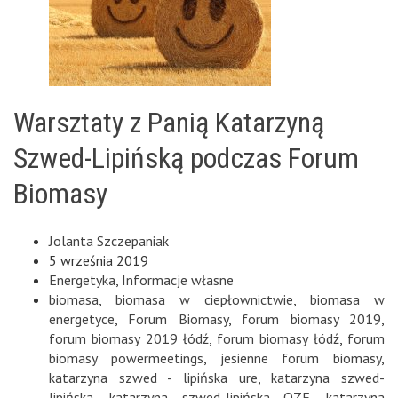
Warsztaty z Panią Katarzyną
Szwed-Lipińską podczas Forum
Biomasy
Jolanta Szczepaniak
5 września 2019
Energetyka
,
Informacje własne
biomasa
,
biomasa w ciepłownictwie
,
biomasa w
energetyce
,
Forum Biomasy
,
forum biomasy 2019
,
forum biomasy 2019 łódź
,
forum biomasy łódź
,
forum
biomasy powermeetings
,
jesienne forum biomasy
,
katarzyna szwed - lipińska ure
,
katarzyna szwed-
lipińska
,
katarzyna szwed-lipińska OZE
,
katarzyna