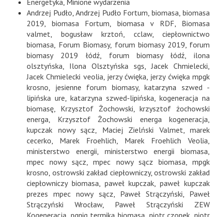
Energetyka
,
Minione wydarzenia
Andrzej Pudło
,
Andrzej Pudło Fortum
,
biomasa
,
biomasa
2019
,
biomasa Fortum
,
biomasa v RDF
,
Biomasa
valmet
,
bogusław krztoń
,
cclaw
,
ciepłownictwo
biomasa
,
Forum Biomasy
,
forum biomasy 2019
,
forum
biomasy 2019 łódź
,
forum biomasy łódź
,
ilona
olsztyńska
,
Ilona Olsztyńska sgs
,
Jacek Chmielecki
,
Jacek Chmielecki veolia
,
jerzy ćwięka
,
jerzy ćwięka mpgk
krosno
,
jesienne forum biomasy
,
katarzyna szwed -
lipińska ure
,
katarzyna szwed-lipińska
,
kogeneracja na
biomasę
,
Krzysztof Żochowski
,
krzysztof żochowski
energa
,
Krzysztof Żochowski energa kogeneracja
,
kupczak nowy sącz
,
Maciej Zielński Valmet
,
marek
cecerko
,
Marek Froehlich
,
Marek Froehlich Veolia
,
ministerstwo energii
,
ministerstwo energii biomasa
,
mpec nowy sącz
,
mpec nowy sącz biomasa
,
mpgk
krosno
,
ostrowski zakład ciepłowniczy
,
ostrowski zakład
ciepłowniczy biomasa
,
paweł kupczak
,
paweł kupczak
prezes mpec nowy sącz
,
Paweł Strączyński
,
Paweł
Strączyński Wrocław
,
Paweł Strączyński ZEW
Kogeneracja
,
pgnig termika biomasa
,
piotr czopek
,
piotr