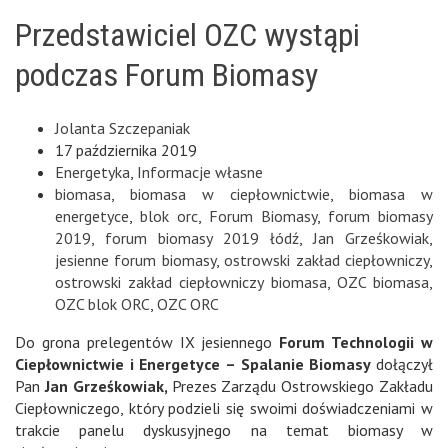
Przedstawiciel OZC wystąpi
podczas Forum Biomasy
Jolanta Szczepaniak
17 października 2019
Energetyka
,
Informacje własne
biomasa
,
biomasa w ciepłownictwie
,
biomasa w
energetyce
,
blok orc
,
Forum Biomasy
,
forum biomasy
2019
,
forum biomasy 2019 łódź
,
Jan Grześkowiak
,
jesienne forum biomasy
,
ostrowski zakład ciepłowniczy
,
ostrowski zakład ciepłowniczy biomasa
,
OZC biomasa
,
OZC blok ORC
,
OZC ORC
Do grona prelegentów IX jesiennego
Forum Technologii w
Ciepłownictwie i Energetyce – Spalanie Biomasy
dołączył
Pan
Jan Grześkowiak,
Prezes Zarządu Ostrowskiego Zakładu
Ciepłowniczego, który podzieli się swoimi doświadczeniami w
trakcie panelu dyskusyjnego na temat biomasy w