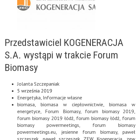
Przedstawiciel KOGENERACJA
S.A. wystąpi w trakcie Forum
Biomasy
Jolanta Szczepaniak
5 września 2019
Energetyka
,
Informacje własne
biomasa
,
biomasa w ciepłownictwie
,
biomasa w
energetyce
,
Forum Biomasy
,
forum biomasy 2019
,
forum biomasy 2019 łódź
,
forum biomasy łódź
,
forum
biomasy powermeetings
,
forum biomasy
powermeetings.eu
,
jesienne forum biomasy
,
paweł
szczeszek
,
paweł szczeszek ZEW Kogeneracja
,
zew