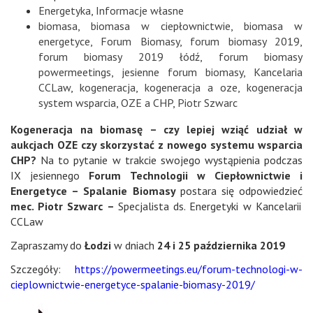
Energetyka
,
Informacje własne
biomasa
,
biomasa w ciepłownictwie
,
biomasa w
energetyce
,
Forum Biomasy
,
forum biomasy 2019
,
forum biomasy 2019 łódź
,
forum biomasy
powermeetings
,
jesienne forum biomasy
,
Kancelaria
CCLaw
,
kogeneracja
,
kogeneracja a oze
,
kogeneracja
system wsparcia
,
OZE a CHP
,
Piotr Szwarc
Kogeneracja na biomasę – czy lepiej wziąć udział w
aukcjach OZE czy skorzystać z nowego systemu wsparcia
CHP?
Na to pytanie w trakcie swojego wystąpienia podczas
IX jesiennego
Forum Technologii w Ciepłownictwie i
Energetyce – Spalanie Biomasy
postara się odpowiedzieć
mec. Piotr Szwarc –
Specjalista ds. Energetyki w Kancelarii
CCLaw
Zapraszamy do
Łodzi
w dniach
24 i 25 października 2019
Szczegóły:
https://powermeetings.eu/forum-technologi-w-
cieplownictwie-energetyce-spalanie-biomasy-2019/