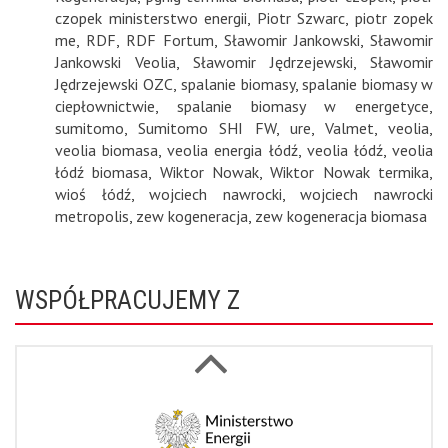
czopek ministerstwo energii
,
Piotr Szwarc
,
piotr zopek
me
,
RDF
,
RDF Fortum
,
Sławomir Jankowski
,
Sławomir
Jankowski Veolia
,
Sławomir Jędrzejewski
,
Sławomir
Jędrzejewski OZC
,
spalanie biomasy
,
spalanie biomasy w
ciepłownictwie
,
spalanie biomasy w energetyce
,
sumitomo
,
Sumitomo SHI FW
,
ure
,
Valmet
,
veolia
,
veolia biomasa
,
veolia energia łódź
,
veolia łódź
,
veolia
łódź biomasa
,
Wiktor Nowak
,
Wiktor Nowak termika
,
wioś łódź
,
wojciech nawrocki
,
wojciech nawrocki
metropolis
,
zew kogeneracja
,
zew kogeneracja biomasa
WSPÓŁPRACUJEMY Z
Next