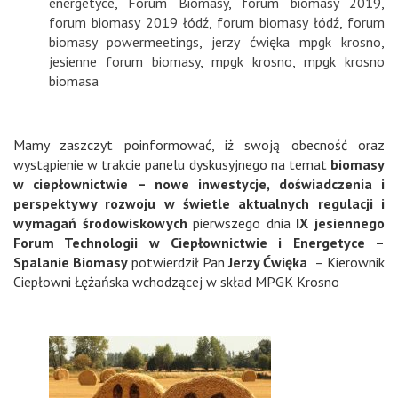
energetyce
,
Forum Biomasy
,
forum biomasy 2019
,
forum biomasy 2019 łódź
,
forum biomasy łódź
,
forum
biomasy powermeetings
,
jerzy ćwięka mpgk krosno
,
jesienne forum biomasy
,
mpgk krosno
,
mpgk krosno
biomasa
Mamy zaszczyt poinformować, iż swoją obecność oraz
wystąpienie w trakcie panelu dyskusyjnego na temat
biomasy
w ciepłownictwie – nowe inwestycje, doświadczenia i
perspektywy rozwoju w świetle aktualnych regulacji i
wymagań środowiskowych
pierwszego dnia
IX jesiennego
Forum Technologii w Ciepłownictwie i Energetyce –
Spalanie Biomasy
potwierdził Pan
Jerzy Ćwięka
– Kierownik
Ciepłowni Łężańska wchodzącej w skład MPGK Krosno