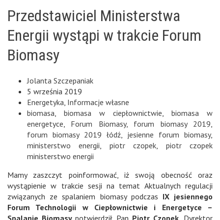
Przedstawiciel Ministerstwa
Energii wystąpi w trakcie Forum
Biomasy
Jolanta Szczepaniak
5 września 2019
Energetyka
,
Informacje własne
biomasa
,
biomasa w ciepłownictwie
,
biomasa w
energetyce
,
Forum Biomasy
,
forum biomasy 2019
,
forum biomasy 2019 łódź
,
jesienne forum biomasy
,
ministerstwo energii
,
piotr czopek
,
piotr czopek
ministerstwo energii
Mamy zaszczyt poinformować, iż swoją obecność oraz
wystąpienie w trakcie sesji na temat Aktualnych regulacji
związanych ze spalaniem biomasy podczas
IX jesiennego
Forum Technologii w Ciepłownictwie i Energetyce –
Spalanie Biomasy
potwierdził Pan
Piotr Czopek,
Dyrektor