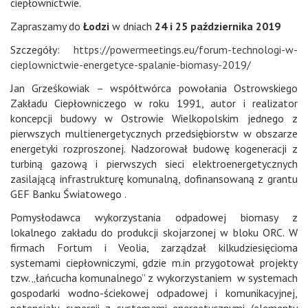
ciepłownictwie.
Zapraszamy do
Łodzi
w dniach
24 i 25 października 2019
Szczegóły:
https://powermeetings.eu/forum-technologi-w-
cieplownictwie-energetyce-spalanie-biomasy-2019/
Jan Grześkowiak – współtwórca powołania Ostrowskiego
Zakładu Ciepłowniczego w roku 1991, autor i realizator
koncepcji budowy w Ostrowie Wielkopolskim jednego z
pierwszych multienergetycznych przedsiębiorstw w obszarze
energetyki rozproszonej. Nadzorował budowę kogeneracji z
turbiną gazową i pierwszych sieci elektroenergetycznych
zasilającą infrastrukturę komunalną, dofinansowaną z grantu
GEF Banku Światowego .
Pomysłodawca wykorzystania odpadowej biomasy z
lokalnego zakładu do produkcji skojarzonej w bloku ORC. W
firmach Fortum i Veolia, zarządzał kilkudziesięcioma
systemami ciepłowniczymi, gdzie m.in przygotował projekty
tzw. „łańcucha komunalnego” z wykorzystaniem w systemach
gospodarki wodno-ściekowej odpadowej i komunikacyjnej,
potencjału synergii z systemami energetycznymi (elementy