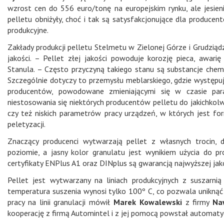
wzrost cen do 556 euro/tonę na europejskim rynku, ale jesien
pelletu obniżyły, choć i tak są satysfakcjonujące dla producen
produkcyjne.
Zakłady produkcji pelletu Stelmetu w Zielonej Górze i Grudzią
jakości. – Pellet złej jakości powoduje korozję pieca, awari
Stanula. – Często przyczyną takiego stanu są substancje che
Szczególnie dotyczy to przemysłu meblarskiego, gdzie występują k
producentów, powodowane zmieniającymi się w czasie para
niestosowania się niektórych producentów pelletu do jakichkolwi
czy też niskich parametrów pracy urządzeń, w których jest fo
peletyzacji.
Znaczący producenci wytwarzają pellet z własnych trocin, d
poziomie, a jasny kolor granulatu jest wynikiem użycia do p
certyfikaty ENPlus A1 oraz DINplus są gwarancją najwyższej ja
Pellet jest wytwarzany na liniach produkcyjnych z suszarni
temperatura suszenia wynosi tylko 100º C, co pozwala uniknąć n
pracy na linii granulacji mówił
Marek Kowalewski
z firmy
Na
kooperację z firmą Automintel i z jej pomocą powstał automatyc