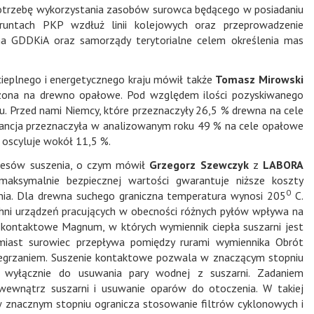
otrzebę wykorzystania zasobów surowca będącego w posiadaniu
ntach PKP wzdłuż linii kolejowych oraz przeprowadzenie
na GDDKiA oraz samorządy terytorialne celem określenia mas
cieplnego i energetycznego kraju mówił także
Tomasz Mirowski
aczona na drewno opałowe. Pod względem ilości pozyskiwanego
. Przed nami Niemcy, które przeznaczyły 26,5 % drewna na cele
rancja przeznaczyła w analizowanym roku 49 % na cele opałowe
t oscyluje wokół 11,5 %.
rocesów suszenia, o czym mówił
Grzegorz Szewczyk
z
LABORA
 maksymalnie bezpiecznej wartości gwarantuje niższe koszty
0
nia. Dla drewna suchego graniczna temperatura wynosi 205
C.
hni urządzeń pracujących w obecności różnych pyłów wpływa na
 kontaktowe Magnum, w których wymiennik ciepła suszarni jest
miast surowiec przepływa pomiędzy rurami wymiennika Obrót
zegrzaniem. Suszenie kontaktowe pozwala w znaczącym stopniu
t wyłącznie do usuwania pary wodnej z suszarni. Zadaniem
 wewnątrz suszarni i usuwanie oparów do otoczenia. W takiej
w znacznym stopniu ogranicza stosowanie filtrów cyklonowych i