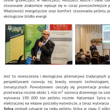
stosowanie znakomicie wpisuje się w coraz powszechniejsze 
Właściwości energetyczne oraz komfort stosowania pelletu pr
ekologiczne źródło energii.
Jest to nowoczesna i ekologiczna alternatywa tradycyjnych p
perspektywami rozwoju tej branży, nowymi technologiami,
tematycznych. Powodzeniem cieszyły się prezentacje produc
3
przetwarza rocznie około 1 mln m
surowca drzewnego na szer
wytwarza 190 000 ton pelletu rocznie. Natomiast Sylva naj
elektrycznej na własne potrzeby wytwórcze, a teraz wytwarza 
Sylva
omówił sytuację na rynku pelletu, która w ciągu II pół