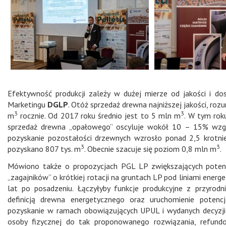
Efektywność produkcji zależy w dużej mierze od jakości i d
Marketingu
DGLP
. Otóż sprzedaż drewna najniższej jakości, ro
3
3
m
rocznie. Od 2017 roku średnio jest to 5 mln m
. W tym rok
sprzedaż drewna „opałowego” oscyluje wokół 10 – 15% wz
pozyskanie pozostałości drzewnych wzrosło ponad 2,5 krotni
3
3
pozyskano 807 tys. m
. Obecnie szacuje się poziom 0,8 mln m
.
Mówiono także o propozycjach PGL LP zwiększających potenc
„zagajników” o krótkiej rotacji na gruntach LP pod liniami ener
lat po posadzeniu. Łączyłyby funkcje produkcyjne z przyrod
definicją drewna energetycznego oraz uruchomienie potenc
pozyskanie w ramach obowiązujących UPUL i wydanych decyzji 
osoby fizycznej do tak proponowanego rozwiązania, refund