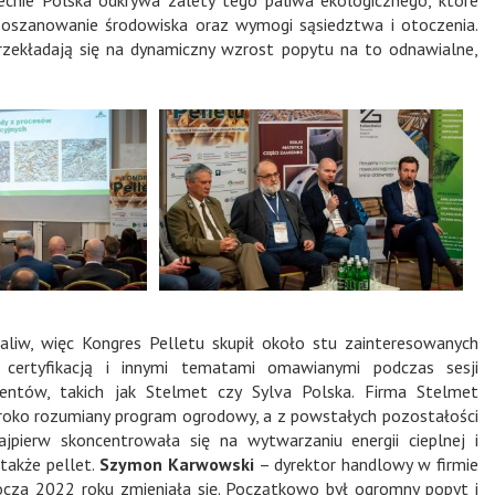
poszanowanie środowiska oraz wymogi sąsiedztwa i otoczenia.
zekładają się na dynamiczny wzrost popytu na to odnawialne,
aliw, więc Kongres Pelletu skupił około stu zainteresowanych
 certyfikacją i innymi tematami omawianymi podczas sesji
entów, takich jak Stelmet czy Sylva Polska. Firma Stelmet
oko rozumiany program ogrodowy, a z powstałych pozostałości
pierw skoncentrowała się na wytwarzaniu energii cieplnej i
także pellet.
Szymon Karwowski
– dyrektor handlowy w firmie
rocza 2022 roku zmieniała się. Początkowo był ogromny popyt i