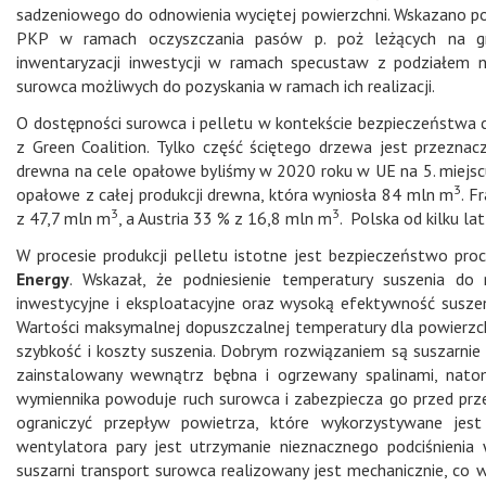
sadzeniowego do odnowienia wyciętej powierzchni. Wskazano p
PKP w ramach oczyszczania pasów p. poż leżących na gru
inwentaryzacji inwestycji w ramach specustaw z podziałem 
surowca możliwych do pozyskania w ramach ich realizacji.
O dostępności surowca i pelletu w kontekście bezpieczeństwa 
z Green Coalition. Tylko część ściętego drzewa jest przezn
drewna na cele opałowe byliśmy w 2020 roku w UE na 5. miejscu
3
opałowe z całej produkcji drewna, która wyniosła 84 mln m
. F
3
3
z 47,7 mln m
, a Austria 33 % z 16,8 mln m
. Polska od kilku la
W procesie produkcji pelletu istotne jest bezpieczeństwo p
Energy
. Wskazał, że podniesienie temperatury suszenia do
inwestycyjne i eksploatacyjne oraz wysoką efektywność susze
Wartości maksymalnej dopuszczalnej temperatury dla powierzc
szybkość i koszty suszenia. Dobrym rozwiązaniem są suszarnie
zainstalowany wewnątrz bębna i ogrzewany spalinami, nato
wymiennika powoduje ruch surowca i zabezpiecza go przed pr
ograniczyć przepływ powietrza, które wykorzystywane jes
wentylatora pary jest utrzymanie nieznacznego podciśnienia
suszarni transport surowca realizowany jest mechanicznie, co 