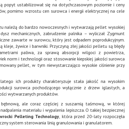
ią popyt ustabilizował się na dotychczasowym poziomie i ceny
tów, pomimo wzrostu cen surowca i energii elektrycznej na cele
dzu należą do bardzo nowoczesnych i wytwarzają pellet wysokiej
ę dysz mechanicznych, zabrudzenie palnika – wyliczał Zygmunt
miczne zawarte w surowcu, który jest odpadem poprodukcyjnym.
leje, żywice i barwniki. Przyczyną złej jakości pelletu są błędy
metrami paliwa, za sprawą absorpcji wilgoci z powietrza,
ek norm i technologii oraz stosowanie kiepskiej jakości surowca
rmowany pellet, w tym niewystarczająco wysokie ciśnienie przy
latego ich produkty charakteryzuje stała jakość na wysokim
rodukcji surowca pochodzącego wyłącznie z drzew iglastych, a
kości wytwarzanych produktów.
ą bębnową, ale coraz częściej z suszarnią taśmową, w której
adpalenia materiału i wypalenia lepiszcza. O takiej bezpiecznej
wrocki Pelleting Technology
, która przed 20-laty rozpoczęła
zny system sterowania linią granulowania i granulatorem.