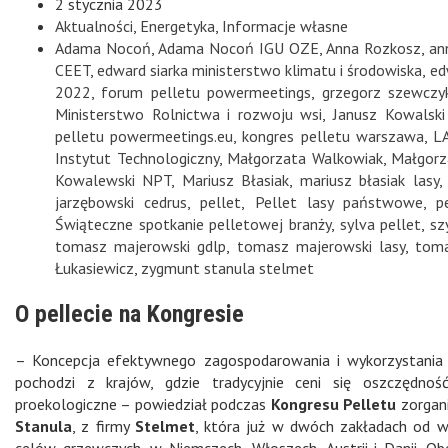
2 stycznia 2023
Aktualności
,
Energetyka
,
Informacje własne
Adama Nocoń
,
Adama Nocoń IGU OZE
,
Anna Rozkosz
,
an
CEET
,
edward siarka ministerstwo klimatu i środowiska
,
ed
2022
,
forum pelletu powermeetings
,
grzegorz szewcz
Ministerstwo Rolnictwa i rozwoju wsi
,
Janusz Kowalski
pelletu powermeetings.eu
,
kongres pelletu warszawa
,
L
Instytut Technologiczny
,
Małgorzata Walkowiak
,
Małgorz
Kowalewski NPT
,
Mariusz Błasiak
,
mariusz błasiak lasy
jarzębowski cedrus
,
pellet
,
Pellet lasy państwowe
,
p
Świąteczne spotkanie pelletowej branży
,
sylva pellet
,
sz
tomasz majerowski gdlp
,
tomasz majerowski lasy
,
toma
Łukasiewicz
,
zygmunt stanula stelmet
O pellecie na Kongresie
– Koncepcja efektywnego zagospodarowania i wykorzystania
pochodzi z krajów, gdzie tradycyjnie ceni się oszczędność
proekologiczne – powiedział podczas
Kongresu Pelletu
zorgan
Stanula
, z firmy
Stelmet
, która już w dwóch zakładach od wi
celów grzewczych, w Niemczech, Włoszech, Austrii i Danii. Ob