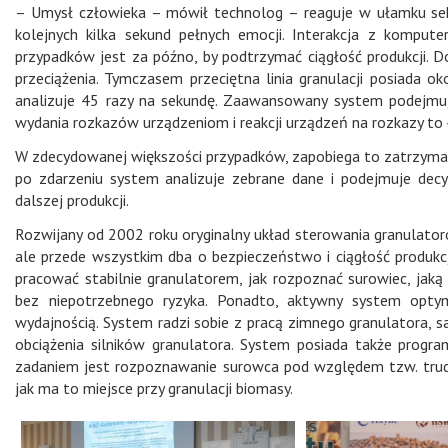
– Umysł człowieka – mówił technolog – reaguje w ułamku sekun
kolejnych kilka sekund pełnych emocji. Interakcja z kompu
przypadków jest za późno, by podtrzymać ciągłość produkcji. 
przeciążenia. Tymczasem przeciętna linia granulacji posiada ok
analizuje 45 razy na sekundę. Zaawansowany system podejmuje
wydania rozkazów urządzeniom i reakcji urządzeń na rozkazy to ł
W zdecydowanej większości przypadków, zapobiega to zatrzymani
po zdarzeniu system analizuje zebrane dane i podejmuje decyz
dalszej produkcji.
Rozwijany od 2002 roku oryginalny układ sterowania granulator
ale przede wszystkim dba o bezpieczeństwo i ciągłość produkcj
pracować stabilnie granulatorem, jak rozpoznać surowiec, jaką
bez niepotrzebnego ryzyka. Ponadto, aktywny system optym
wydajnością. System radzi sobie z pracą zimnego granulatora, s
obciążenia silników granulatora. System posiada także progr
zadaniem jest rozpoznawanie surowca pod względem tzw. trudn
jak ma to miejsce przy granulacji biomasy.