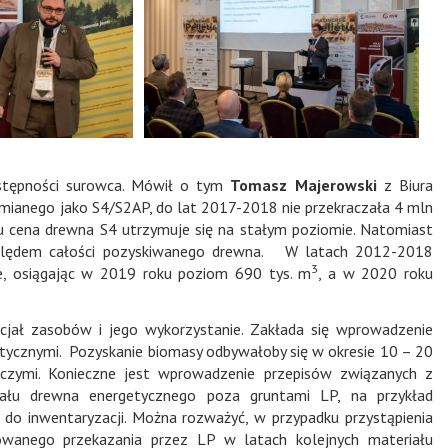
ostępności surowca. Mówił o tym
Tomasz Majerowski
z Biura
zumianego jako S4/S2AP, do lat 2017-2018 nie przekraczała 4 mln
u cena drewna S4 utrzymuje się na stałym poziomie. Natomiast
ględem całości pozyskiwanego drewna. W latach 2012-2018
3
e, osiągając w 2019 roku poziom 690 tys. m
, a w 2020 roku
jał zasobów i jego wykorzystanie. Zakłada się wprowadzenie
getycznymi. Pozyskanie biomasy odbywałoby się w okresie 10 – 20
niczymi. Konieczne jest wprowadzenie przepisów związanych z
jału drewna energetycznego poza gruntami LP, na przykład
do inwentaryzacji. Można rozważyć, w przypadku przystąpienia
owanego przekazania przez LP w latach kolejnych materiału