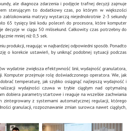
dy, ale diagnoza zdarzenia i podjęcie trafnej decyzji zajmuje
terem sterującym to dodatkowy czas, po którym w większości
Do zablokowania matrycy wystarczą niejednokrotnie 2-3 sekundy
oło 65 tysięcy linii kodu poleceń do procesora, które komputer
 decyzje w ciągu 50 milisekund. Całkowity czas potrzebny do
ącznie mniej niż 0,5 sek.
u produkcji, reagując w najbardziej odpowiedni sposób. Ponadto
ję o korekcie ustawień, by uniknąć podobnej sytuacji podczas
ów wydatnie zwiększa efektywność linii, wydajność granulatora,
i. Komputer przejmuje rolę doświadczonego operatora. Wie, jak
 dobrać temperaturę, jak szybko osiągnąć najlepszą wydajność i
alizacji wydajności czuwa w trybie ciągłym nad optymalną
am dobiera parametry startowe i reaguje na wszelkie zachwiania
am zintegrowany z systemami automatycznej regulacji, którego
ości granulacji, rozpoznawanie zmian surowca nawet ciągłych,