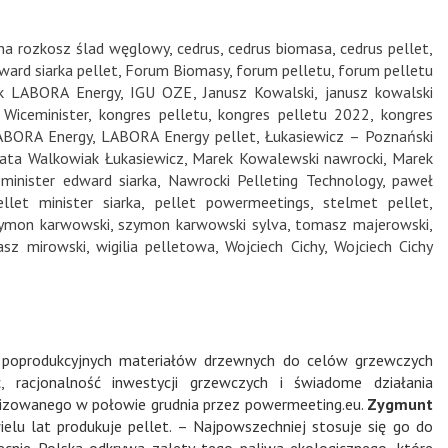
na rozkosz ślad węglowy
,
cedrus
,
cedrus biomasa
,
cedrus pellet
,
ward siarka pellet
,
Forum Biomasy
,
forum pelletu
,
forum pelletu
yk LABORA Energy
,
IGU OZE
,
Janusz Kowalski
,
janusz kowalski
 Wiceminister
,
kongres pelletu
,
kongres pelletu 2022
,
kongres
ABORA Energy
,
LABORA Energy pellet
,
Łukasiewicz – Poznański
ata Walkowiak Łukasiewicz
,
Marek Kowalewski nawrocki
,
Marek
,
minister edward siarka
,
Nawrocki Pelleting Technology
,
paweł
ellet minister siarka
,
pellet powermeetings
,
stelmet pellet
,
ymon karwowski
,
szymon karwowski sylva
,
tomasz majerowski
,
sz mirowski
,
wigilia pelletowa
,
Wojciech Cichy
,
Wojciech Cichy
 poprodukcyjnych materiałów drzewnych do celów grzewczych
, racjonalność inwestycji grzewczych i świadome działania
izowanego w połowie grudnia przez powermeeting.eu.
Zygmunt
elu lat produkuje pellet. – Najpowszechniej stosuje się go do
ecnie Polska odkrywa zalety tego paliwa ekologicznego, które