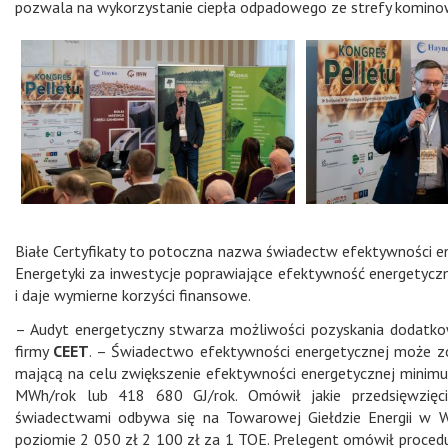
pozwala na wykorzystanie ciepła odpadowego ze strefy komino
Białe Certyfikaty to potoczna nazwa świadectw efektywności en
Energetyki za inwestycje poprawiające efektywność energetyczn
i daje wymierne korzyści finansowe.
– Audyt energetyczny stwarza możliwości pozyskania dodatk
firmy
CEET
. – Świadectwo efektywności energetycznej może z
mającą na celu zwiększenie efektywności energetycznej minim
MWh/rok lub 418 680 GJ/rok. Omówił jakie przedsięwzięcia 
świadectwami odbywa się na Towarowej Giełdzie Energii w War
poziomie 2 050 zł 2 100 zł za 1 TOE. Prelegent omówił procedur