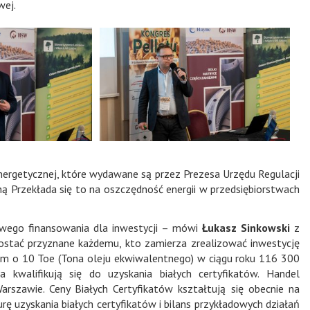
wej.
ergetycznej, które wydawane są przez Prezesa Urzędu Regulacji
ą Przekłada się to na oszczędność energii w przedsiębiorstwach
owego finansowania dla inwestycji – mówi
Łukasz Sinkowski
z
ostać przyznane każdemu, kto zamierza zrealizować inwestycję
um o 10 Toe (Tona oleju ekwiwalentnego) w ciągu roku 116 300
kwalifikują się do uzyskania białych certyfikatów. Handel
szawie. Ceny Białych Certyfikatów kształtują się obecnie na
ę uzyskania białych certyfikatów i bilans przykładowych działań