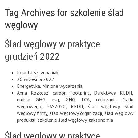
Tag Archives for szkolenie ślad
węglowy
Ślad węglowy w praktyce
grudzień 2022
Jolanta Szczepaniak
26 września 2022
Energetyka
,
Minione wydarzenia
Anna Rozkosz
,
carbon footprint
,
Dyrektywa REDII
,
emisje GHG
,
esg
,
GHG
,
LCA
,
obliczanie śladu
węglowego
,
PAS2050
,
REDII
,
ślad węglowy
,
ślad
węglowy firmy
,
ślad węglowy organizacji
,
ślad węglowy
produktu
,
szkolenie ślad węglowy
,
taksonomia
Ślad węglowy w praktyce