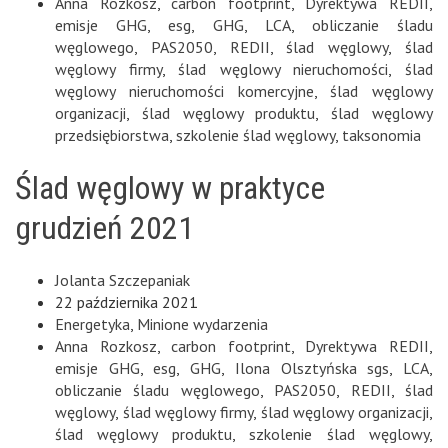
Anna Rozkosz
,
carbon footprint
,
Dyrektywa REDII
,
emisje GHG
,
esg
,
GHG
,
LCA
,
obliczanie śladu
węglowego
,
PAS2050
,
REDII
,
ślad węglowy
,
ślad
węglowy firmy
,
ślad węglowy nieruchomości
,
ślad
węglowy nieruchomości komercyjne
,
ślad węglowy
organizacji
,
ślad węglowy produktu
,
ślad węglowy
przedsiębiorstwa
,
szkolenie ślad węglowy
,
taksonomia
Ślad węglowy w praktyce
grudzień 2021
Jolanta Szczepaniak
22 października 2021
Energetyka
,
Minione wydarzenia
Anna Rozkosz
,
carbon footprint
,
Dyrektywa REDII
,
emisje GHG
,
esg
,
GHG
,
Ilona Olsztyńska sgs
,
LCA
,
obliczanie śladu węglowego
,
PAS2050
,
REDII
,
ślad
węglowy
,
ślad węglowy firmy
,
ślad węglowy organizacji
,
ślad węglowy produktu
,
szkolenie ślad węglowy
,