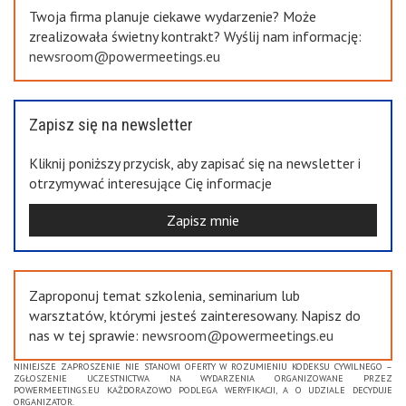
Twoja firma planuje ciekawe wydarzenie? Może
zrealizowała świetny kontrakt? Wyślij nam informację:
newsroom@powermeetings.eu
Zapisz się na newsletter
Kliknij poniższy przycisk, aby zapisać się na newsletter i
otrzymywać interesujące Cię informacje
Zapisz mnie
Zaproponuj temat szkolenia, seminarium lub
warsztatów, którymi jesteś zainteresowany. Napisz do
nas w tej sprawie:
newsroom@powermeetings.eu
NINIEJSZE ZAPROSZENIE NIE STANOWI OFERTY W ROZUMIENIU KODEKSU CYWILNEGO –
ZGŁOSZENIE UCZESTNICTWA NA WYDARZENIA ORGANIZOWANE PRZEZ
POWERMEETINGS.EU KAŻDORAZOWO PODLEGA WERYFIKACJI, A O UDZIALE DECYDUJE
ORGANIZATOR.