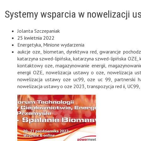
Systemy wsparcia w nowelizacji u
Jolanta Szczepaniak
25 kwietnia 2022
Energetyka
,
Minione wydarzenia
aukcje oze
,
biometan
,
dyrektywa red
,
gwarancje pochodz
katarzyna szwed-lipińska
,
katarzyna szwed-lipińska OZE
,
kontaktowy oze
,
magazynowanie energii
,
magazynowanie
energii OZE
,
nowelizacja ustawy o oze
,
nowelizacja u
nowelizacja ustawy oze uc99
,
oze uc 99
,
partnerski h
nowelizacja ustawy o oze 2023
,
transpozycja red ii
,
UC99
,