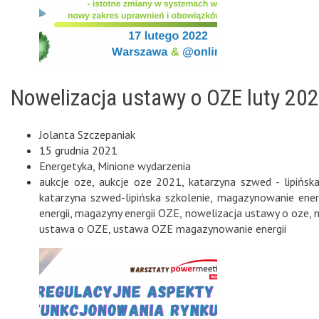
Nowelizacja ustawy o OZE luty 20
Jolanta Szczepaniak
15 grudnia 2021
Energetyka
,
Minione wydarzenia
aukcje oze
,
aukcje oze 2021
,
katarzyna szwed - lipińsk
katarzyna szwed-lipińska szkolenie
,
magazynowanie energ
energii
,
magazyny energii OZE
,
nowelizacja ustawy o oze
,
ustawa o OZE
,
ustawa OZE magazynowanie energii