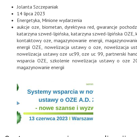
Jolanta Szczepaniak
14 lipca 2023
Energetyka
,
Minione wydarzenia
aukcje oze
,
biometan
,
dyrektywa red
,
gwarancje pochodz
katarzyna szwed-lipińska
,
katarzyna szwed-lipińska OZE
,
kontaktowy oze
,
magazynowanie energii
,
magazynowanie
energii OZE
,
nowelizacja ustawy o oze
,
nowelizacja u
nowelizacja ustawy oze uc99
,
oze uc 99
,
partnerski han
wsparcia OZE
,
szkolenie nowelizacja ustawy o oze 2
magazynowanie energii