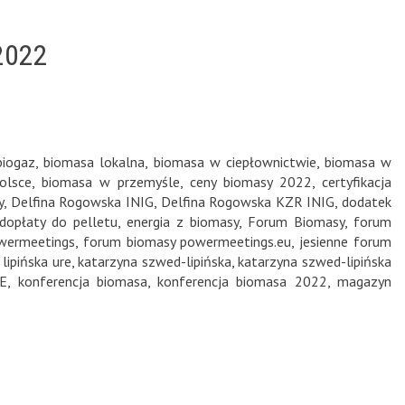
 2022
biogaz
,
biomasa lokalna
,
biomasa w ciepłownictwie
,
biomasa w
olsce
,
biomasa w przemyśle
,
ceny biomasy 2022
,
certyfikacja
y
,
Delfina Rogowska INIG
,
Delfina Rogowska KZR INIG
,
dodatek
dopłaty do pelletu
,
energia z biomasy
,
Forum Biomasy
,
forum
wermeetings
,
forum biomasy powermeetings.eu
,
jesienne forum
lipińska ure
,
katarzyna szwed-lipińska
,
katarzyna szwed-lipińska
ZE
,
konferencja biomasa
,
konferencja biomasa 2022
,
magazyn