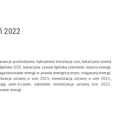
ń 2022
arancje pochodzenia
,
hybrydowe instalacje oze
,
katarzyna szwed
lipińska OZE
,
katarzyna szwed-lipińska szkolenie
,
klastry energii
,
gazynowanie energii w prawie energetycznym
,
magazyny energii
,
lizacja ustawy o oze 2021
,
nowelizacja ustawy o oze 2022
,
gią
,
peer-to-peer
,
szkolenie nowelizacja ustawy oze 2022
,
nie energii