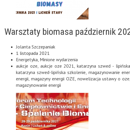
Warsztaty biomasa październik 20
Jolanta Szczepaniak
1 listopada 2021
Energetyka
,
Minione wydarzenia
aukcje oze
,
aukcje oze 2021
,
katarzyna szwed - lipińsk
katarzyna szwed-lipińska szkolenie
,
magazynowanie energ
energii
,
magazyny energii OZE
,
nowelizacja ustawy o oze
magazynowanie energii