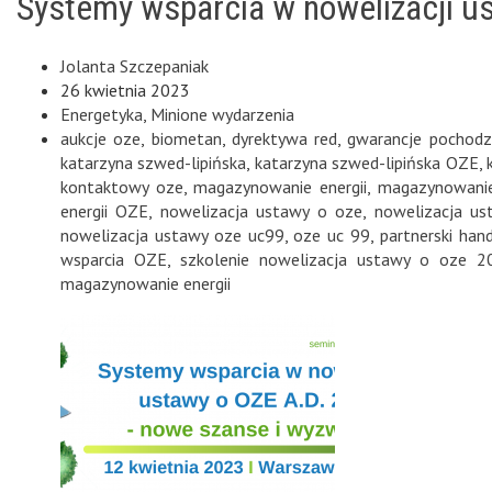
Systemy wsparcia w nowelizacji u
Jolanta Szczepaniak
26 kwietnia 2023
Energetyka
,
Minione wydarzenia
aukcje oze
,
biometan
,
dyrektywa red
,
gwarancje pochodz
katarzyna szwed-lipińska
,
katarzyna szwed-lipińska OZE
,
kontaktowy oze
,
magazynowanie energii
,
magazynowanie
energii OZE
,
nowelizacja ustawy o oze
,
nowelizacja u
nowelizacja ustawy oze uc99
,
oze uc 99
,
partnerski han
wsparcia OZE
,
szkolenie nowelizacja ustawy o oze 2
magazynowanie energii