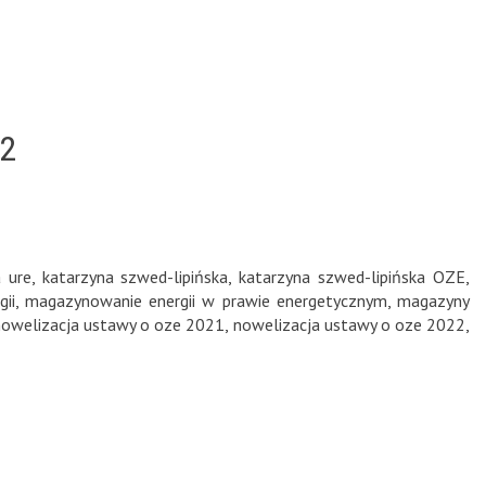
22
a ure
,
katarzyna szwed-lipińska
,
katarzyna szwed-lipińska OZE
,
ii
,
magazynowanie energii w prawie energetycznym
,
magazyny
nowelizacja ustawy o oze 2021
,
nowelizacja ustawy o oze 2022
,