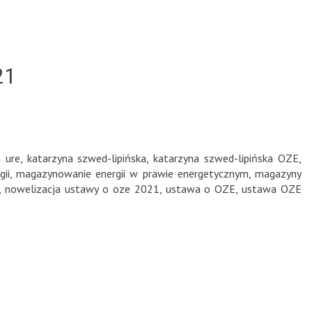
21
a ure
,
katarzyna szwed-lipińska
,
katarzyna szwed-lipińska OZE
,
ii
,
magazynowanie energii w prawie energetycznym
,
magazyny
,
nowelizacja ustawy o oze 2021
,
ustawa o OZE
,
ustawa OZE