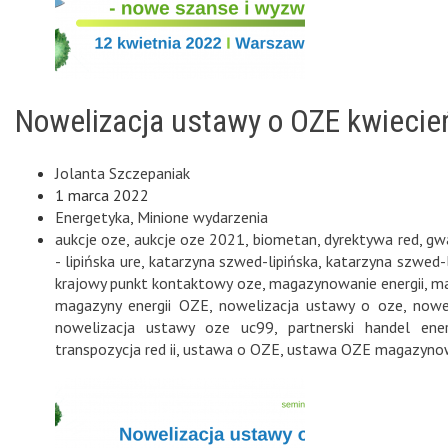
Nowelizacja ustawy o OZE kwiecie
Jolanta Szczepaniak
1 marca 2022
Energetyka
,
Minione wydarzenia
aukcje oze
,
aukcje oze 2021
,
biometan
,
dyrektywa red
,
gw
- lipińska ure
,
katarzyna szwed-lipińska
,
katarzyna szwed-
krajowy punkt kontaktowy oze
,
magazynowanie energii
,
ma
magazyny energii OZE
,
nowelizacja ustawy o oze
,
nowe
nowelizacja ustawy oze uc99
,
partnerski handel ener
transpozycja red ii
,
ustawa o OZE
,
ustawa OZE magazynowa