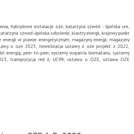
enia
,
hybrydowe instalacje oze
,
katarzyna szwed - lipińska ure
,
katarzyna szwed-lipińska szkolenie
,
klastry energii
,
krajowy punkt
 energii w prawie energetycznym
,
magazyny energii
,
magazyny
stawy o oze 2023
,
nowelizacja ustawy o oze projekt z 2022
,
del energią
,
peer-to-peer
,
systemy wsparcia biomatanu
,
systemy
023
,
transpozycja red ii
,
UC99
,
ustawa o OZE
,
ustawa OZE