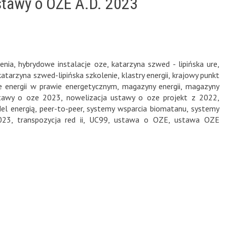
stawy o OZE A.D. 2023
enia
,
hybrydowe instalacje oze
,
katarzyna szwed - lipińska ure
,
katarzyna szwed-lipińska szkolenie
,
klastry energii
,
krajowy punkt
 energii w prawie energetycznym
,
magazyny energii
,
magazyny
stawy o oze 2023
,
nowelizacja ustawy o oze projekt z 2022
,
del energią
,
peer-to-peer
,
systemy wsparcia biomatanu
,
systemy
023
,
transpozycja red ii
,
UC99
,
ustawa o OZE
,
ustawa OZE