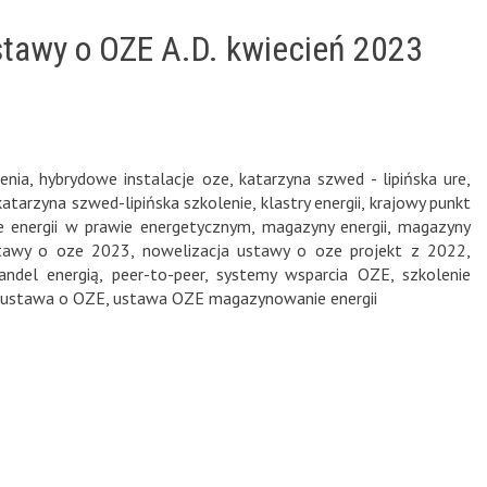
stawy o OZE A.D. kwiecień 2023
enia
,
hybrydowe instalacje oze
,
katarzyna szwed - lipińska ure
,
katarzyna szwed-lipińska szkolenie
,
klastry energii
,
krajowy punkt
 energii w prawie energetycznym
,
magazyny energii
,
magazyny
stawy o oze 2023
,
nowelizacja ustawy o oze projekt z 2022
,
andel energią
,
peer-to-peer
,
systemy wsparcia OZE
,
szkolenie
ustawa o OZE
,
ustawa OZE magazynowanie energii