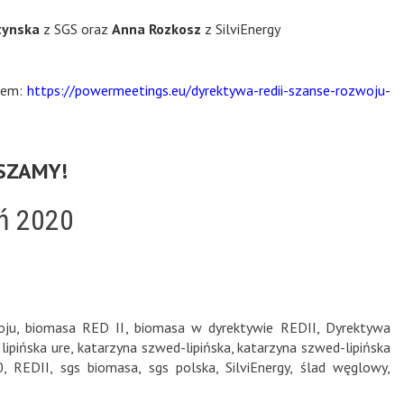
tynska
z SGS oraz
Anna Rozkosz
z SilviEnergy
kiem:
https://powermeetings.eu/dyrektywa-redii-szanse-rozwoju-
SZAMY!
eń 2020
oju
,
biomasa RED II
,
biomasa w dyrektywie REDII
,
Dyrektywa
lipińska ure
,
katarzyna szwed-lipińska
,
katarzyna szwed-lipińska
0
,
REDII
,
sgs biomasa
,
sgs polska
,
SilviEnergy
,
ślad węglowy
,