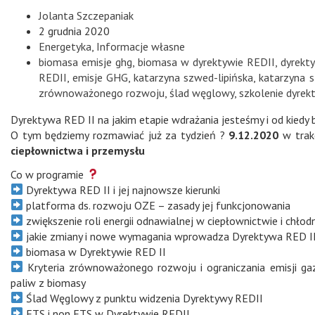
Jolanta Szczepaniak
2 grudnia 2020
Energetyka
,
Informacje własne
biomasa emisje ghg
,
biomasa w dyrektywie REDII
,
dyrekt
REDII
,
emisje GHG
,
katarzyna szwed-lipińska
,
katarzyna 
zrównoważonego rozwoju
,
ślad węglowy
,
szkolenie dyrek
Dyrektywa RED II na jakim etapie wdrażania jesteśmy i od kiedy
O tym będziemy rozmawiać już za tydzień ?
9.12.2020
w trakc
ciepłownictwa i przemysłu
Co w programie
Dyrektywa RED II i jej najnowsze kierunki
platforma ds. rozwoju OZE – zasady jej funkcjonowania
zwiększenie roli energii odnawialnej w ciepłownictwie i chłod
jakie zmiany i nowe wymagania wprowadza Dyrektywa RED II i
biomasa w Dyrektywie RED II
Kryteria zrównoważonego rozwoju i ograniczania emisji gaz
paliw z biomasy
Ślad Węglowy z punktu widzenia Dyrektywy REDII
ETS i non ETS w Dyrektywie REDII