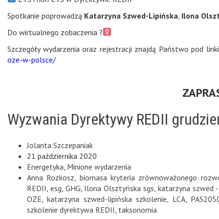
Spotkanie poprowadzą
Katarzyna Szwed-Lipińska
,
Ilona Olsz
Do wirtualnego zobaczenia ?‍
Szczegóły wydarzenia oraz rejestracji znajdą Państwo pod lin
oze-w-polsce/
ZAPRA
Wyzwania Dyrektywy REDII grudzi
Jolanta Szczepaniak
21 października 2020
Energetyka
,
Minione wydarzenia
Anna Rozkosz
,
biomasa kryteria zrównoważonego rozw
REDII
,
esg
,
GHG
,
Ilona Olsztyńska sgs
,
katarzyna szwed - 
OZE
,
katarzyna szwed-lipińska szkolenie
,
LCA
,
PAS205
szkolenie dyrektywa REDII
,
taksonomia