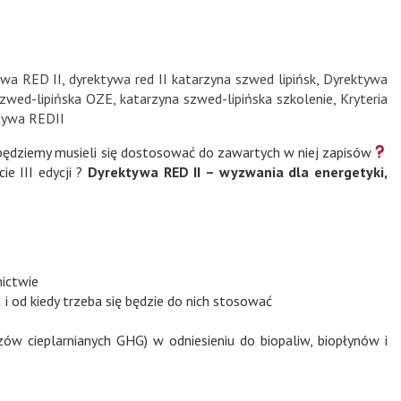
ywa RED II
,
dyrektywa red II katarzyna szwed lipińsk
,
Dyrektywa
szwed-lipińska OZE
,
katarzyna szwed-lipińska szkolenie
,
Kryteria
tywa REDII
 będziemy musieli się dostosować do zawartych w niej zapisów
ie III edycji ?
Dyrektywa RED II – wyzwania dla energetyki,
nictwie
 od kiedy trzeba się będzie do nich stosować
ów cieplarnianych GHG) w odniesieniu do biopaliw, biopłynów i