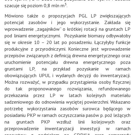
3
szacuje się poziom 0,8 mln m
.
Mówiono także o propozycjach PGL LP zwiększających
potencjał zasobów i jego wykorzystanie. Zakłada się
wprowadzenie „zagajników” o krótkiej rotacji na gruntach LP
pod liniami energetycznymi. Pozyskanie biomasy odbywałoby
się w okresie 10 – 20 lat po posadzeniu. Łączyłyby funkcje
produkcyjne z przyrodniczymi. Konieczne jest wprowadzenie
przepisów związanych z definicją drewna energetycznego oraz
uruchomienie potencjału drewna energetycznego poza
gruntami LP, na przykład pozyskanie w ramach
obowiązujących UPUL i wydanych decyzji do inwentaryzacji.
Można rozważyć, w przypadku przystąpienia osoby fizycznej
do tak proponowanego rozwiązania, refundowanego
przekazania przez LP w latach kolejnych materiału
sadzeniowego do odnowienia wyciętej powierzchni. Wskazano
potrzebę wykorzystania zasobów surowca będącego w
posiadaniu PKP w ramach oczyszczania pasów p. poż leżących
na gruntach PKP wzdłuż linii kolejowych oraz
przeprowadzenie inwentaryzacji inwestycji w ramach