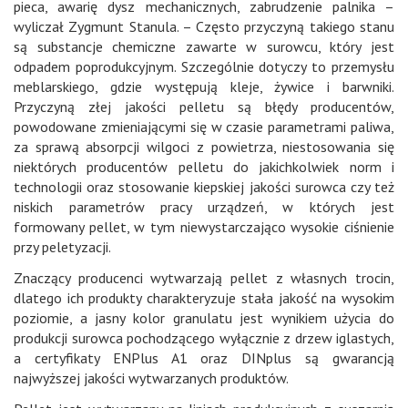
pieca, awarię dysz mechanicznych, zabrudzenie palnika –
wyliczał Zygmunt Stanula. – Często przyczyną takiego stanu
są substancje chemiczne zawarte w surowcu, który jest
odpadem poprodukcyjnym. Szczególnie dotyczy to przemysłu
meblarskiego, gdzie występują kleje, żywice i barwniki.
Przyczyną złej jakości pelletu są błędy producentów,
powodowane zmieniającymi się w czasie parametrami paliwa,
za sprawą absorpcji wilgoci z powietrza, niestosowania się
niektórych producentów pelletu do jakichkolwiek norm i
technologii oraz stosowanie kiepskiej jakości surowca czy też
niskich parametrów pracy urządzeń, w których jest
formowany pellet, w tym niewystarczająco wysokie ciśnienie
przy peletyzacji.
Znaczący producenci wytwarzają pellet z własnych trocin,
dlatego ich produkty charakteryzuje stała jakość na wysokim
poziomie, a jasny kolor granulatu jest wynikiem użycia do
produkcji surowca pochodzącego wyłącznie z drzew iglastych,
a certyfikaty ENPlus A1 oraz DINplus są gwarancją
najwyższej jakości wytwarzanych produktów.