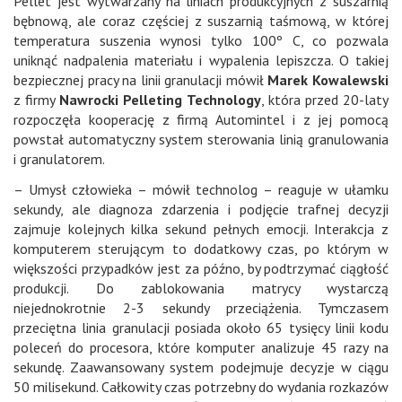
Pellet jest wytwarzany na liniach produkcyjnych z suszarnią
bębnową, ale coraz częściej z suszarnią taśmową, w której
temperatura suszenia wynosi tylko 100º C, co pozwala
uniknąć nadpalenia materiału i wypalenia lepiszcza. O takiej
bezpiecznej pracy na linii granulacji mówił
Marek Kowalewski
z firmy
Nawrocki Pelleting Technology
, która przed 20-laty
rozpoczęła kooperację z firmą Automintel i z jej pomocą
powstał automatyczny system sterowania linią granulowania
i granulatorem.
– Umysł człowieka – mówił technolog – reaguje w ułamku
sekundy, ale diagnoza zdarzenia i podjęcie trafnej decyzji
zajmuje kolejnych kilka sekund pełnych emocji. Interakcja z
komputerem sterującym to dodatkowy czas, po którym w
większości przypadków jest za późno, by podtrzymać ciągłość
produkcji. Do zablokowania matrycy wystarczą
niejednokrotnie 2-3 sekundy przeciążenia. Tymczasem
przeciętna linia granulacji posiada około 65 tysięcy linii kodu
poleceń do procesora, które komputer analizuje 45 razy na
sekundę. Zaawansowany system podejmuje decyzje w ciągu
50 milisekund. Całkowity czas potrzebny do wydania rozkazów