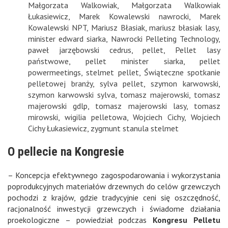
Małgorzata Walkowiak
,
Małgorzata Walkowiak
Łukasiewicz
,
Marek Kowalewski nawrocki
,
Marek
Kowalewski NPT
,
Mariusz Błasiak
,
mariusz błasiak lasy
,
minister edward siarka
,
Nawrocki Pelleting Technology
,
paweł jarzębowski cedrus
,
pellet
,
Pellet lasy
państwowe
,
pellet minister siarka
,
pellet
powermeetings
,
stelmet pellet
,
Świąteczne spotkanie
pelletowej branży
,
sylva pellet
,
szymon karwowski
,
szymon karwowski sylva
,
tomasz majerowski
,
tomasz
majerowski gdlp
,
tomasz majerowski lasy
,
tomasz
mirowski
,
wigilia pelletowa
,
Wojciech Cichy
,
Wojciech
Cichy Łukasiewicz
,
zygmunt stanula stelmet
O pellecie na Kongresie
– Koncepcja efektywnego zagospodarowania i wykorzystania
poprodukcyjnych materiałów drzewnych do celów grzewczych
pochodzi z krajów, gdzie tradycyjnie ceni się oszczędność,
racjonalność inwestycji grzewczych i świadome działania
proekologiczne – powiedział podczas
Kongresu Pelletu