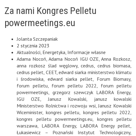
Za nami Kongres Pelletu
powermeetings.eu
Jolanta Szczepaniak
2 stycznia 2023
Aktualności
,
Energetyka
,
Informacje własne
Adama Nocoń
,
Adama Nocoń IGU OZE
,
Anna Rozkosz
,
anna rozkosz ślad węglowy
,
cedrus
,
cedrus biomasa
,
cedrus pellet
,
CEET
,
edward siarka ministerstwo klimatu
i środowiska
,
edward siarka pellet
,
Forum Biomasy
,
forum pelletu
,
forum pelletu 2022
,
forum pelletu
powermeetings
,
grzegorz szewczyk LABORA Energy
,
IGU OZE
,
Janusz Kowalski
,
janusz kowalski
Ministerstwo Rolnictwa i rozwoju wsi
,
Janusz Kowalski
Wiceminister
,
kongres pelletu
,
kongres pelletu 2022
,
kongres pelletu powermeetings.eu
,
kongres pelletu
warszawa
,
LABORA Energy
,
LABORA Energy pellet
,
Łukasiewicz – Poznański Instytut Technologiczny
,