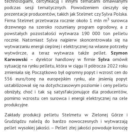
technologiami, certyfikacją i innymi tematami omawianymi
podczas sesji tematycznych. Powodzeniem cieszyły się
prezentacje producentów, takich jak Stelmet czy Sylva Polska.
3
Firma Stelmet przetwarza rocznie około 1 mln m
surowca
drzewnego na szeroko rozumiany program ogrodowy, a z
powstałych pozostałości wytwarza 190 000 ton pelletu
rocznie. Natomiast Sylva najpierw skoncentrowała się na
wytwarzaniu energii cieplnej i elektrycznej na własne potrzeby
wytwórcze, a teraz wytwarza także pellet.
Szymon
Karwowski
– dyrektor handlowy w firmie
Sylva
omówił
sytuację na rynku pelletu, która w ciągu II półrocza 2022 roku
zmieniała się. Początkowo był ogromny popyt i wzrost cen do
556 euro/tonę na europejskim rynku, ale jesienią popyt
ustabilizował się na dotychczasowym poziomie i ceny pelletu
obniżyły, choć i tak są satysfakcjonujące dla producentów,
pomimo wzrostu cen surowca i energii elektrycznej na cele
produkcyjne.
Zakłady produkcji pelletu Stelmetu w Zielonej Górze i
Grudziądzu należą do bardzo nowoczesnych i wytwarzają
pellet wysokiej jakości. – Pellet złej jakości powoduje korozję