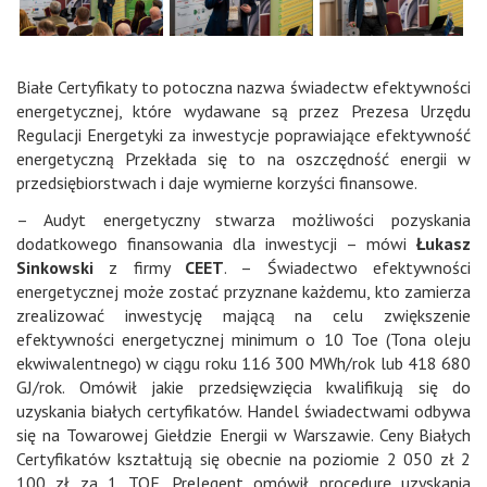
Białe Certyfikaty to potoczna nazwa świadectw efektywności
energetycznej, które wydawane są przez Prezesa Urzędu
Regulacji Energetyki za inwestycje poprawiające efektywność
energetyczną Przekłada się to na oszczędność energii w
przedsiębiorstwach i daje wymierne korzyści finansowe.
– Audyt energetyczny stwarza możliwości pozyskania
dodatkowego finansowania dla inwestycji – mówi
Łukasz
Sinkowski
z firmy
CEET
. – Świadectwo efektywności
energetycznej może zostać przyznane każdemu, kto zamierza
zrealizować inwestycję mającą na celu zwiększenie
efektywności energetycznej minimum o 10 Toe (Tona oleju
ekwiwalentnego) w ciągu roku 116 300 MWh/rok lub 418 680
GJ/rok. Omówił jakie przedsięwzięcia kwalifikują się do
uzyskania białych certyfikatów. Handel świadectwami odbywa
się na Towarowej Giełdzie Energii w Warszawie. Ceny Białych
Certyfikatów kształtują się obecnie na poziomie 2 050 zł 2
100 zł za 1 TOE. Prelegent omówił procedurę uzyskania