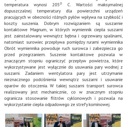
0
temperatura wynosi 205
C. Wartości maksymalnej
dopuszczalnej temperatury dla powierzchni urządzeń
pracujących w obecności różnych pyłów wpływa na szybkość i
koszty suszenia. Dobrym rozwiązaniem są suszarnie
kontaktowe Magnum, w których wymiennik ciepła suszarni
jest zainstalowany wewnątrz bębna i ogrzewany spalinami,
natomiast surowiec przepływa pomiędzy rurami wymiennika
Obrót wymiennika powoduje ruch surowca i zabezpiecza go
przed przegrzaniem. Suszenie kontaktowe pozwala w
znaczącym stopniu ograniczyć przepływ powietrza, które
wykorzystywane jest wyłącznie do usuwania pary wodnej z
suszarni. Zadaniem wentylatora pary jest utrzymanie
nieznacznego podciśnienia wewnątrz suszarni i usuwanie
oparów do otoczenia. W takiej suszarni transport surowca
realizowany jest mechanicznie, co w znacznym stopniu
ogranicza stosowanie filtrów cyklonowych i pozwala na
wykorzystanie ciepła odpadowego ze strefy kominowej.