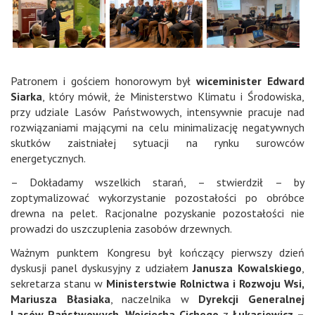
Patronem i gościem honorowym był
wiceminister Edward
Siarka
, który mówił, że Ministerstwo Klimatu i Środowiska,
przy udziale Lasów Państwowych, intensywnie pracuje nad
rozwiązaniami mającymi na celu minimalizację negatywnych
skutków zaistniałej sytuacji na rynku surowców
energetycznych.
– Dokładamy wszelkich starań, – stwierdził – by
zoptymalizować wykorzystanie pozostałości po obróbce
drewna na pelet. Racjonalne pozyskanie pozostałości nie
prowadzi do uszczuplenia zasobów drzewnych.
Ważnym punktem Kongresu był kończący pierwszy dzień
dyskusji panel dyskusyjny z udziałem
Janusza Kowalskiego
,
sekretarza stanu w
Ministerstwie Rolnictwa i Rozwoju Wsi,
Mariusza Błasiaka
, naczelnika w
Dyrekcji Generalnej
Lasów Państwowych
,
Wojciecha Cichego
z
Łukasiewicz –