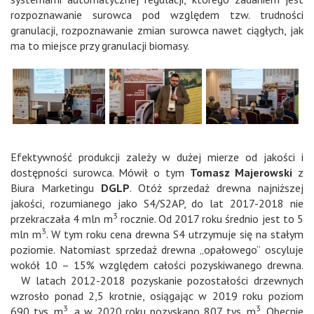
rozpoznawanie surowca pod względem tzw. trudności
granulacji, rozpoznawanie zmian surowca nawet ciągłych, jak
ma to miejsce przy granulacji biomasy.
Efektywność produkcji zależy w dużej mierze od jakości i
dostępności surowca. Mówił o tym
Tomasz Majerowski
z
Biura Marketingu
DGLP
. Otóż sprzedaż drewna najniższej
jakości, rozumianego jako S4/S2AP, do lat 2017-2018 nie
3
przekraczała 4 mln m
rocznie. Od 2017 roku średnio jest to 5
3
mln m
. W tym roku cena drewna S4 utrzymuje się na stałym
poziomie. Natomiast sprzedaż drewna „opałowego” oscyluje
wokół 10 – 15% względem całości pozyskiwanego drewna.
W latach 2012-2018 pozyskanie pozostałości drzewnych
wzrosło ponad 2,5 krotnie, osiągając w 2019 roku poziom
3
3
690 tys. m
, a w 2020 roku pozyskano 807 tys. m
. Obecnie