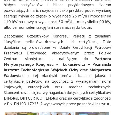
białych certyfikatów i bilans przykładowych działań
pozwalających na ich uzyskanie. Jako przykład podał wymianę
3
starego młyna do zrębek o wydajności 25 m
/h i mocy silnika
3
110 kW na nowy o wydajności 30 m
/h i mocy silnika 90 kW,
albo termomodernizację linii suszarniczej do trocin.
Zapoznano uczestników Kongresu Pelletu z zasadami
klasyfikacji pelletów drzewnych i ich certyfikacją. Takie
działania są prowadzone w Dziale Certyfikacji Wyrobów
Przemysłu Drzewnego, akredytowanym przez Polskie
Centrum Akredytacji, a należącym do
Partnera
Merytorycznego Kongresu
–
Łukasiewicz – Poznański
Instytut Technologiczny
.
Wojciech Cichy
oraz
Małgorzata
Walkowiak
z tej placówki omówili badanie jakości i
certyfikację pelletów na zgodność z wymaganiami norm
krajowych, europejskich oraz aprobat technicznych.
Skoncentrowali się na wymaganiach dotyczących certyfikatów
DINplus, DIN CERTCO i ENplus oraz na certyfikacie zgodności
z PN-EN ISO 17225-2 wydawanych przez poznański Instytut.