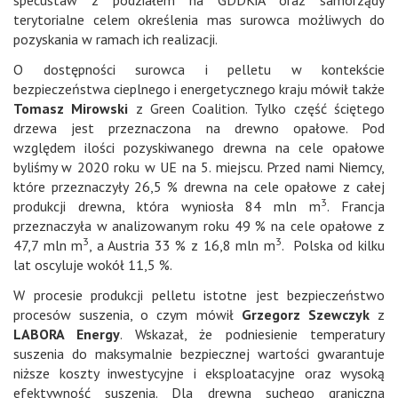
specustaw z podziałem na GDDKiA oraz samorządy
terytorialne celem określenia mas surowca możliwych do
pozyskania w ramach ich realizacji.
O dostępności surowca i pelletu w kontekście
bezpieczeństwa cieplnego i energetycznego kraju mówił także
Tomasz Mirowski
z Green Coalition. Tylko część ściętego
drzewa jest przeznaczona na drewno opałowe. Pod
względem ilości pozyskiwanego drewna na cele opałowe
byliśmy w 2020 roku w UE na 5. miejscu. Przed nami Niemcy,
które przeznaczyły 26,5 % drewna na cele opałowe z całej
3
produkcji drewna, która wyniosła 84 mln m
. Francja
przeznaczyła w analizowanym roku 49 % na cele opałowe z
3
3
47,7 mln m
, a Austria 33 % z 16,8 mln m
. Polska od kilku
lat oscyluje wokół 11,5 %.
W procesie produkcji pelletu istotne jest bezpieczeństwo
procesów suszenia, o czym mówił
Grzegorz Szewczyk
z
LABORA Energy
. Wskazał, że podniesienie temperatury
suszenia do maksymalnie bezpiecznej wartości gwarantuje
niższe koszty inwestycyjne i eksploatacyjne oraz wysoką
efektywność suszenia. Dla drewna suchego graniczna