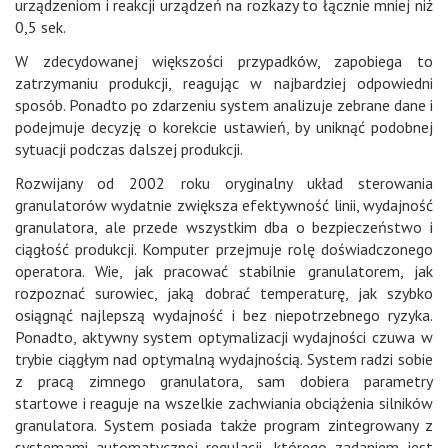
urządzeniom i reakcji urządzeń na rozkazy to łącznie mniej niż
0,5 sek.
W zdecydowanej większości przypadków, zapobiega to
zatrzymaniu produkcji, reagując w najbardziej odpowiedni
sposób. Ponadto po zdarzeniu system analizuje zebrane dane i
podejmuje decyzję o korekcie ustawień, by uniknąć podobnej
sytuacji podczas dalszej produkcji.
Rozwijany od 2002 roku oryginalny układ sterowania
granulatorów wydatnie zwiększa efektywność linii, wydajność
granulatora, ale przede wszystkim dba o bezpieczeństwo i
ciągłość produkcji. Komputer przejmuje rolę doświadczonego
operatora. Wie, jak pracować stabilnie granulatorem, jak
rozpoznać surowiec, jaką dobrać temperaturę, jak szybko
osiągnąć najlepszą wydajność i bez niepotrzebnego ryzyka.
Ponadto, aktywny system optymalizacji wydajności czuwa w
trybie ciągłym nad optymalną wydajnością. System radzi sobie
z pracą zimnego granulatora, sam dobiera parametry
startowe i reaguje na wszelkie zachwiania obciążenia silników
granulatora. System posiada także program zintegrowany z
systemami automatycznej regulacji, którego zadaniem jest