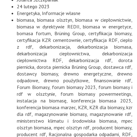
24 lutego 2023
Energetyka
,
Informacje własne
biomasa
,
biomasa olsztyn
,
biomasa w ciepłownictwie
,
biomasa w dyrektywie REDII
,
biomasa w energetyce
,
bomasa fortum
,
Brüning Group
,
certyfikacja biomasy
,
certyfikacja KZR cementownie
,
certyfikacja RDF
,
ciepło
z rdf
,
dekarbonizacja
,
dekarbonizacja biomasa
,
dekarbonizacja ciepłownictwa
,
dekarbonizacja
ciepłownictwa RDF
,
dekarbonizacja rdf
,
dorota
piernicka
,
dorota piernicka Brüning Group
,
dostawca rdf
,
dostawcy biomasy
,
drewno energetyczne
,
drewno
odpadowe
,
drewno poużytkowe
,
finansowanie rdf
,
Forum Biomasy
,
forum biomasy 2023
,
forum biomasy i
rdf w olsztynie
,
forum biomasy powermeetings
,
instalacja na biomasę
,
konferencja biomasa 2023
,
konferencja biomasa marzec
,
KZR
,
KZR dla biomasy
,
kzr
dla rdf
,
magazynowanie biomasy
,
magazynowanie rdf
,
ministerstwo klimatu i środowiska biomasa
,
mpec
olsztyn biomasa
,
mpec olsztyn rdf
,
producent biomasy
,
producent rdf
,
Racjonalna gospodarka odpadami
,
RDF
,