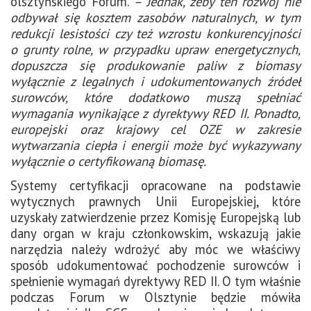
olsztyńskiego Forum.
– Jednak, żeby ten rozwój nie
odbywał się kosztem zasobów naturalnych, w tym
redukcji lesistości czy też wzrostu konkurencyjności
o grunty rolne, w przypadku upraw energetycznych,
dopuszcza się produkowanie paliw z biomasy
wyłącznie z legalnych i udokumentowanych źródeł
surowców, które dodatkowo muszą spełniać
wymagania wynikające z dyrektywy RED II. Ponadto,
europejski oraz krajowy cel OZE w zakresie
wytwarzania ciepła i energii może być wykazywany
wyłącznie o certyfikowaną biomasę.
Systemy certyfikacji opracowane na podstawie
wytycznych prawnych Unii Europejskiej, które
uzyskały zatwierdzenie przez Komisję Europejską lub
dany organ w kraju członkowskim, wskazują jakie
narzędzia należy wdrożyć aby móc we właściwy
sposób udokumentować pochodzenie surowców i
spełnienie wymagań dyrektywy RED II. O tym właśnie
podczas Forum w Olsztynie będzie mówiła