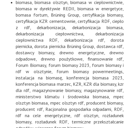
biomasa
,
biomasa olsztyn
,
biomasa w ciepłownictwie
,
biomasa w dyrektywie REDII
,
biomasa w energetyce
,
bomasa fortum
,
Brüning Group
,
certyfikacja biomasy
,
certyfikacja KZR cementownie
,
certyfikacja RDF
,
ciepło
z rdf
,
dekarbonizacja
,
dekarbonizacja biomasa
,
dekarbonizacja ciepłownictwa
,
dekarbonizacja
ciepłownictwa RDF
,
dekarbonizacja rdf
,
dorota
piernicka
,
dorota piernicka Brüning Group
,
dostawca rdf
,
dostawcy biomasy
,
drewno energetyczne
,
drewno
odpadowe
,
drewno poużytkowe
,
finansowanie rdf
,
Forum Biomasy
,
forum biomasy 2023
,
forum biomasy i
rdf w olsztynie
,
forum biomasy powermeetings
,
instalacja na biomasę
,
konferencja biomasa 2023
,
konferencja biomasa marzec
,
KZR
,
KZR dla biomasy
,
kzr
dla rdf
,
magazynowanie biomasy
,
magazynowanie rdf
,
ministerstwo klimatu i środowiska biomasa
,
mpec
olsztyn biomasa
,
mpec olsztyn rdf
,
producent biomasy
,
producent rdf
,
Racjonalna gospodarka odpadami
,
RDF
,
rdf na cele energetyczne
,
rdf olsztyn
,
rozładunek
biomasy
,
rozładunek RDF
,
termiczne przekształcanie
odpadów
,
wiosenne forum biomasy