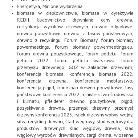
Energetyka
,
Minione wydarzenia
biomasa w ciepłownictwie
,
biomasa w dyrektywie
REDII
,
budownictwo drewniane
,
ceny drewna
,
certyfikacja wyrobów drzewnych
,
drewno odpadowe
,
drewno poużytkowe
,
drewno z lasów państwowych
,
drewno z recyklingu
,
Forum Biomasy
,
forum biomasy
powermeetings
,
forum biomasy powermeetings.eu
,
forum drewna poużytkowego
,
forum pelletu
,
forum
pelletu 2022
,
forum pelletu warszawa
,
forum
przemysłu drzewnego
,
GOZ w zakładzie drzewnym
,
konferencja biomasa
,
konferencja biomasa 2022
,
konferencja drzewna
,
konferencja meblarstwo
,
konferencja pigpd
,
kronospan drewno poużytkowe
,
lasy
państwowe konferencja 2022
,
ministerstwo środowiska
i klimatu
,
pfleiderer drewno poużytkowe
,
pigpd
,
pozyskiwanie drewna
,
przemysł drzewny
,
przemysł
drzewny konferencja 2023
,
rynek drzewny wpływ wojny
,
silva recykling drewno
,
ślad węglowy
,
ślad węglowy dla
produktów drzewnych
,
ślad węglowy drewna
,
ślad
węglowy wyrobów drewnianych
,
targi drema
,
wiosenne