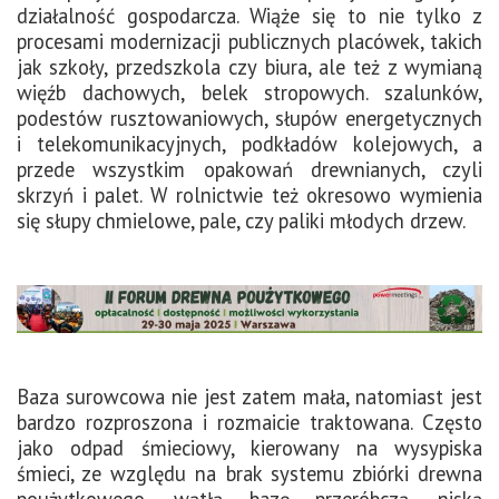
działalność gospodarcza. Wiąże się to nie tylko z
procesami modernizacji publicznych placówek, takich
jak szkoły, przedszkola czy biura, ale też z wymianą
więźb dachowych, belek stropowych. szalunków,
podestów rusztowaniowych, słupów energetycznych
i telekomunikacyjnych, podkładów kolejowych, a
przede wszystkim opakowań drewnianych, czyli
skrzyń i palet. W rolnictwie też okresowo wymienia
się słupy chmielowe, pale, czy paliki młodych drzew.
Baza surowcowa nie jest zatem mała, natomiast jest
bardzo rozproszona i rozmaicie traktowana. Często
jako odpad śmieciowy, kierowany na wysypiska
śmieci, ze względu na brak systemu zbiórki drewna
poużytkowego, wątłą bazę przeróbczą, niską