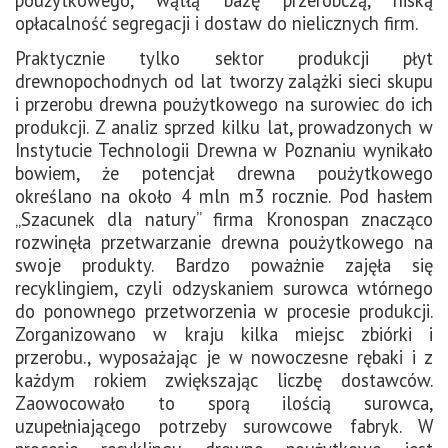
opłacalność segregacji i dostaw do nielicznych firm.
Praktycznie tylko sektor produkcji płyt
drewnopochodnych od lat tworzy zalążki sieci skupu
i przerobu drewna poużytkowego na surowiec do ich
produkcji. Z analiz sprzed kilku lat, prowadzonych w
Instytucie Technologii Drewna w Poznaniu wynikało
bowiem, że potencjał drewna poużytkowego
określano na około 4 mln m3 rocznie. Pod hasłem
„Szacunek dla natury” firma Kronospan znacząco
rozwinęła przetwarzanie drewna poużytkowego na
swoje produkty. Bardzo poważnie zajęła się
recyklingiem, czyli odzyskaniem surowca wtórnego
do ponownego przetworzenia w procesie produkcji.
Zorganizowano w kraju kilka miejsc zbiórki i
przerobu., wyposażając je w nowoczesne rębaki i z
każdym rokiem zwiększając liczbę dostawców.
Zaowocowało to sporą ilością surowca,
uzupełniającego potrzeby surowcowe fabryk. W