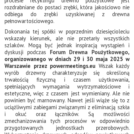
procesie recyklingu drewno poużytkowe jest
rozdrabniane do postaci zrębki, która jakościowo nie
odbiega do zrębki uzyskiwanej z drewna
pełnowartościowego.
Dokonania tej spółki w poprzednim dziesięcioleciu
wskazały kierunek, ale nie przetarły wszystkich
szlaków. Mogą być jednak inspiracją wystąpień i
dyskusji podczas
Forum Drewna Poużytkowego
,
organizowanego w dniach 29 i 30 maja 2025 w
Warszawie przez powermeetings.eu
Wszak każdy
wyrób drzewny charakteryzuje się określoną
trwałością fizyczną i czasem użytkowania,
spełniających wymagania wytrzymałościowe i
estetyczne, więc z czasem jest wymieniany. Ale nie
powinien być marnowany. Nawet jeśli wiąże się to z
uciążliwymi zabiegami związanymi z eliminacją szkła
i okuć oraz łączników. Są możliwości
zmechanizowania tych procesów w odpowiednio
przygotowanych jednostkach przerobowych.