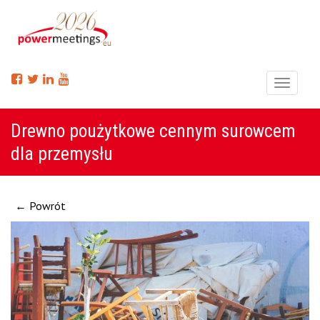
Menu
Drewno poużytkowe cennym surowcem
dla przemysłu
← Powrót