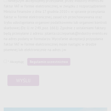
Niniejszym akceptujemy przesyłanie, przez
industry-events.eu
faktur VAT w formie elektronicznej, w związku z rozporządzeniem
Ministra Finansów z dnia 17 grudnia 2010 r. w sprawie przesyłania
faktur w formie elektronicznej, zasad ich przechowywania oraz
trybu udostępniania organowi podatkowemu lub organowi kontroli
skarbowej (Dz. U. nr 249, poz. 1661). Zgodnie z ustaleniami faktury
będą przesyłane z adresu:
jolanta.szczepaniak@industry-events.eu
na adres podany w formularzu. Wycofanie akceptacji przysyłania
faktur VAT w formie elektronicznej może nastąpić w drodze
pisemnej lub elektronicznie na adres j.w.
* Akceptuję
Regulamin uczestnictwa