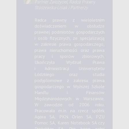
Partner Założyciel, Radca Prawny
Staszewska-Lisiak i Partnerzy
Radca prawny z wieloletnim
doświadczeniem w obsłudze
prawnej podmiotów gospodarczych
i osób fizycznych, ze specjalizacją
w zakresie prawa gospodarczego,
prawa nieruchomości oraz prawa
pracy i sporów zbiorowych.
Ukończyła Wydział Prawa
i Administracji Uniwersytetu
Łódzkiego oraz studia
podyplomowe z zakresu prawa
gospodarczego w Wyższej Szkole
Handlu i Finansów
Międzynarodowych w Warszawie.
W zawodzie od 2006 roku.
Pracowała m.in. na rzecz spółek
Agora SA, PKN Orlen SA, PZU
Pomoc SA, Karen Notebook SA czy
Protektor SA. Pro bono pełni