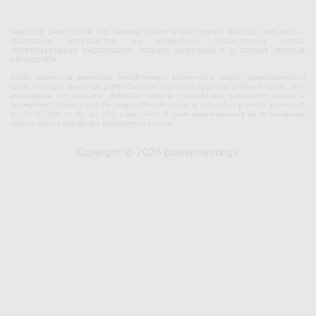
NINIEJSZE ZAPROSZENIE NIE STANOWI OFERTY W ROZUMIENIU KODEKSU CYWILNEGO –
ZGŁOSZENIE UCZESTNICTWA NA WYDARZENIA ORGANIZOWANE PRZEZ
POWERMEETINGS.EU KAŻDORAZOWO PODLEGA WERYFIKACJI, A O UDZIALE DECYDUJE
ORGANIZATOR.
Zakaz kopiowania, powielania, modyfikowania, dokonywania obrotu, rozpowszechniania
całości lub części opisów lub grafiki. Zarówno informacje, opisy oraz grafika, w całości, jak i
poszczególne ich elementy podlegają ochronie przewidzianej przepisami prawa, w
szczególności ustawy z dnia 04 lutego 1994 roku o prawie autorskim i prawach pokrewnych
(t.j. Dz. U. 2006, nr 90, poz. 631 z późn. zm.). W razie niezastosowania się do niniejszego
zakazu zostaną wyciągnięte konsekwencje prawne.
Copyright © 2026 powermeetings.