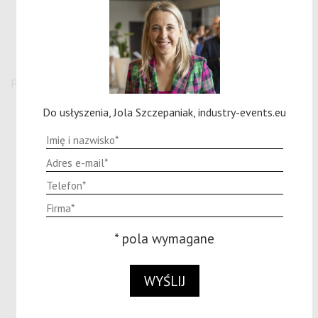
Lub wypełnij formularz online:
Pola oznaczone symbolem * są wymagane.
Do usłyszenia, Jola Szczepaniak, industry-events.eu
1
1 290,00 PLN + VAT - cena promocyjna zamiast 1
490,00 przy zgłoszeniu do 14 października 2025
* pola wymagane
2
1 490,00 PLN + VAT - cena regularna