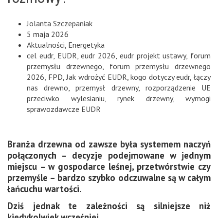
Jolanta Szczepaniak
5 maja 2026
Aktualności
,
Energetyka
cel eudr
,
EUDR
,
eudr 2026
,
eudr projekt ustawy
,
forum
przemysłu drzewnego
,
forum przemysłu drzewnego
2026
,
FPD
,
Jak wdrożyć EUDR
,
kogo dotyczy eudr
,
łączy
nas drewno
,
przemysł drzewny
,
rozporządzenie UE
przeciwko wylesianiu
,
rynek drzewny
,
wymogi
sprawozdawcze EUDR
Branża drzewna od zawsze była systemem naczyń
połączonych – decyzje podejmowane w jednym
miejscu – w gospodarce leśnej, przetwórstwie czy
przemyśle – bardzo szybko odczuwalne są w całym
łańcuchu wartości.
Dziś jednak te zależności są silniejsze niż
kiedykolwiek wcześniej.