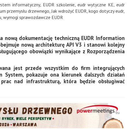
ystem informatyczny
,
EUDR szkolenie
,
eudr wytyczne KE
,
eudr
rum przemysłu drzewnego
,
Jak wdrożyć EUDR
,
kogo dotyczy eudr
,
u
,
wymogi sprawozdawcze EUDR
ła nową dokumentację techniczną EUDR Information
ejmuje nową architekturę API V3 i stanowi kolejny
ługującego obowiązki wynikające z Rozporządzenia
wana jest przede wszystkim do firm integrujących
 System, pokazuje ona kierunek dalszych działań
prac nad infrastrukturą, która będzie obsługiwać