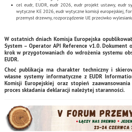
cel eudr
,
EUDR
,
eudr 2026
,
eudr projekt ustawy
,
eudr s
wytyczne KE 2026
,
eudr wytyczne komisji europejskiej
,
fo
przemysł drzewny
,
rozporządzenie UE przeciwko wylesiani
W ostatnich dniach Komisja Europejska opublikowa
System – Operator API Reference v1.0. Dokument ob
krok w przygotowaniach do wdrożenia systemu obs
EUDR.
Choć publikacja ma charakter techniczny i skiero
własne systemy informatyczne z EUDR Information
Komisji Europejskiej oraz stopień zaawansowania 
proces składania deklaracji należytej staranności.