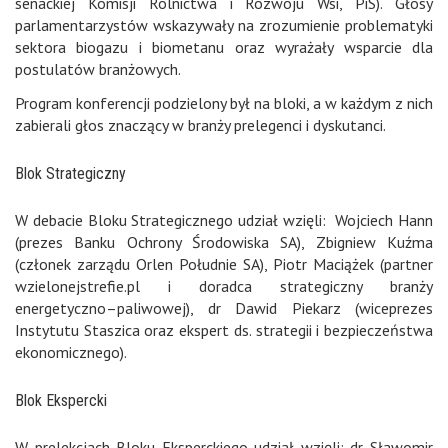
senackiej Komisji Rolnictwa i Rozwoju Wsi, PiS). Głosy
parlamentarzystów wskazywały na zrozumienie problematyki
sektora biogazu i biometanu oraz wyrażały wsparcie dla
postulatów branżowych.
Program konferencji podzielony był na bloki, a w każdym z nich
zabierali głos znaczący w branży prelegenci i dyskutanci.
Blok Strategiczny
W debacie Bloku Strategicznego udział wzięli: Wojciech Hann
(prezes Banku Ochrony Środowiska SA), Zbigniew Kuźma
(członek zarządu Orlen Południe SA), Piotr Maciążek (partner
wzielonejstrefie.pl i doradca strategiczny branży
energetyczno–paliwowej), dr Dawid Piekarz (wiceprezes
Instytutu Staszica oraz ekspert ds. strategii i bezpieczeństwa
ekonomicznego).
Blok Ekspercki
W prelekcjach Bloku Eksperckiego udział wzięli: dr Sławomir