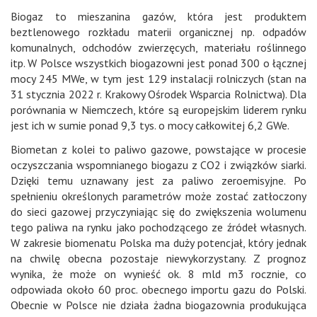
Biogaz to mieszanina gazów, która jest produktem
beztlenowego rozkładu materii organicznej np. odpadów
komunalnych, odchodów zwierzęcych, materiału roślinnego
itp. W Polsce wszystkich biogazowni jest ponad 300 o łącznej
mocy 245 MWe, w tym jest 129 instalacji rolniczych (stan na
31 stycznia 2022 r. Krakowy Ośrodek Wsparcia Rolnictwa). Dla
porównania w Niemczech, które są europejskim liderem rynku
jest ich w sumie ponad 9,3 tys. o mocy całkowitej 6,2 GWe.
Biometan z kolei to paliwo gazowe, powstające w procesie
oczyszczania wspomnianego biogazu z CO2 i związków siarki.
Dzięki temu uznawany jest za paliwo zeroemisyjne. Po
spełnieniu określonych parametrów może zostać zatłoczony
do sieci gazowej przyczyniając się do zwiększenia wolumenu
tego paliwa na rynku jako pochodzącego ze źródeł własnych.
W zakresie biomenatu Polska ma duży potencjał, który jednak
na chwilę obecna pozostaje niewykorzystany. Z prognoz
wynika, że może on wynieść ok. 8 mld m3 rocznie, co
odpowiada około 60 proc. obecnego importu gazu do Polski.
Obecnie w Polsce nie działa żadna biogazownia produkująca