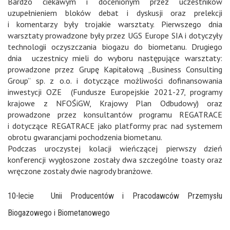
Bardzo ciekawym i docenionym przez uczestników
uzupełnieniem bloków debat i dyskusji oraz prelekcji
i komentarzy były trojakie warsztaty. Pierwszego dnia
warsztaty prowadzone były przez UGS Europe SIA i dotyczyły
technologii oczyszczania biogazu do biometanu. Drugiego
dnia uczestnicy mieli do wyboru następujące warsztaty:
prowadzone przez Grupę Kapitałową „Business Consulting
Group” sp. z o.o. i dotyczące możliwości dofinansowania
inwestycji OZE (Fundusze Europejskie 2021-27, programy
krajowe z NFOŚiGW, Krajowy Plan Odbudowy) oraz
prowadzone przez konsultantów programu REGATRACE
i dotyczące REGATRACE jako platformy prac nad systemem
obrotu gwarancjami pochodzenia biometanu.
Podczas uroczystej kolacji wieńczącej pierwszy dzień
konferencji wygłoszone zostały dwa szczególne toasty oraz
wręczone zostały dwie nagrody branżowe.
10-lecie Unii Producentów i Pracodawców Przemysłu
Biogazowego i Biometanowego