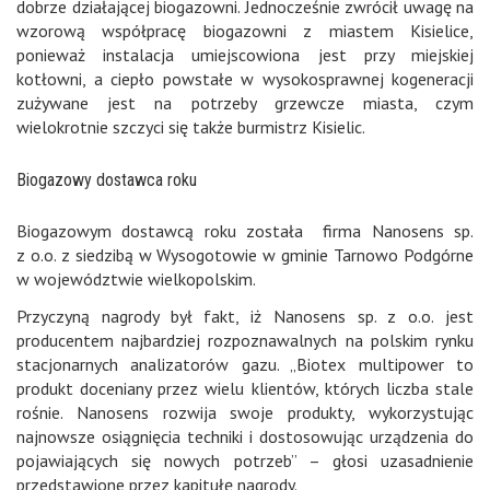
dobrze działającej biogazowni. Jednocześnie zwrócił uwagę na
wzorową współpracę biogazowni z miastem Kisielice,
ponieważ instalacja umiejscowiona jest przy miejskiej
kotłowni, a ciepło powstałe w wysokosprawnej kogeneracji
zużywane jest na potrzeby grzewcze miasta, czym
wielokrotnie szczyci się także burmistrz Kisielic.
Biogazowy dostawca roku
Biogazowym dostawcą roku została firma Nanosens sp.
z o.o. z siedzibą w Wysogotowie w gminie Tarnowo Podgórne
w województwie wielkopolskim.
Przyczyną nagrody był fakt, iż Nanosens sp. z o.o. jest
producentem najbardziej rozpoznawalnych na polskim rynku
stacjonarnych analizatorów gazu. „Biotex multipower to
produkt doceniany przez wielu klientów, których liczba stale
rośnie. Nanosens rozwija swoje produkty, wykorzystując
najnowsze osiągnięcia techniki i dostosowując urządzenia do
pojawiających się nowych potrzeb” – głosi uzasadnienie
przedstawione przez kapitułę nagrody.