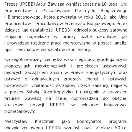
Prezes UPEBBI Artur Zawisza wzniósł toast na 10-lecie Unii
Producentów i Pracodawców Przemysłu Biogazowego
i Biometanowego, która powstała w roku 2012 jako Unia
Producentów i Pracodawców Przemysłu Biogazowego. Przez
dziesięć lat działalności UPEBBI odniosło sukcesy zarówno
skupiając największą w branży liczbę członków, jak
i prowadząc rozliczne prace merytoryczne w postaci analiz,
opinii, seminariów, warsztatów i konferencji.
Szczególnie ważny i cenny był wkład legislacyjny polegający na
propozycjach merytorycznych i projektach ustawowych
będących zaczątkiem zmian w Prawie energetycznym oraz
ustawie o odnawialnych źródłach energii i ustawach
pokrewnych. Działalność zarządów trzech kadencji, najpierw
z prezes Sylwią Koch-Kopyszko i następnie z prezesem
Arturem Zawiszą na czele, doprowadziła do obecnej
kluczowej pozycji UPEBBI w sektorze biogazowo-
biometanowym.
Mieczysław Kreczman jako koordynator programu
ubezpieczeniowego UPEBBI wzniósł toast z okazji 50-tej