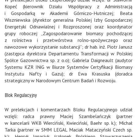
Kopeć (kierownik Działu Współpracy z Administracją
i Gospodarką w Akademii Górniczo-Hutniczej; Beata
Wiszniewska (dyrektor generalna Polskiej Izby Gospodarczej
Energetyki Odnawialnej i Rozproszonej oraz koordynator
grupy roboczej „Zagospodarowanie biomasy pochodzącej
z rolnictwa i przetwórstwa rolno-spożywczego oraz
nawozowe wykorzystanie substancji”; dr hab. inż. Piotr Janusz
(zastępca dyrektora Departamentu Transformacji w Polskiej
Spółce Gazownictwa sp. z o.o); Gabriela Daigneault (audytor
Systemu KZR INiG w Biurze Systemów Certyfikacji Biomasy
Instytutu Nafty i Gazu); dr Ewa Krasuska (doradca
strategiczny w Narodowym Centrum Badań i Rozwoju.
Blok Regulacyjny
W prelekcjach i komentarzach Bloku Regulacyjnego udział
wzięli: radca prawny Maciej Szambelańczyk (partner
w kancelarii WKB Wierciński, Kwieciński, Baehr sp. k.); Michał
Tarka (partner w SMM LEGAL Maciak Mataczyński Czech sp.
k.); Henryk Ignaciuk (członek Polskiego Stowarzyszenia