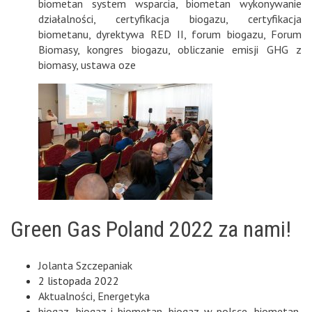
biometan system wsparcia
,
biometan wykonywanie
działalności
,
certyfikacja biogazu
,
certyfikacja
biometanu
,
dyrektywa RED II
,
forum biogazu
,
Forum
Biomasy
,
kongres biogazu
,
obliczanie emisji GHG z
biomasy
,
ustawa oze
Green Gas Poland 2022 za nami!
Jolanta Szczepaniak
2 listopada 2022
Aktualności
,
Energetyka
biogaz
,
biogaz i biometan
,
biogaz w polsce
,
biometan
,