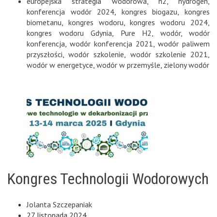
europejska strategia wodorowa
,
h2
,
hydrogen
,
konferencja wodór 2024
,
kongres biogazu
,
kongres
biometanu
,
kongres wodoru
,
kongres wodoru 2024
,
kongres wodoru Gdynia
,
Pure H2
,
wodór
,
wodór
konferencja
,
wodór konferencja 2021
,
wodór paliwem
przyszłości
,
wodór szkolenie
,
wodór szkolenie 2021
,
wodór w energetyce
,
wodór w przemyśle
,
zielony wodór
Kongres Technologii Wodorowych
Jolanta Szczepaniak
27 listopada 2024