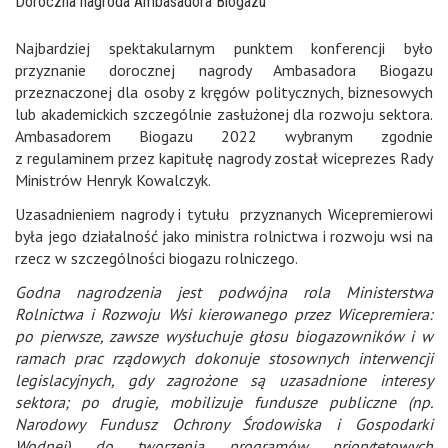
Doroczna nagroda Ambasadora Biogazu
Najbardziej spektakularnym punktem konferencji było
przyznanie dorocznej nagrody Ambasadora Biogazu
przeznaczonej dla osoby z kręgów politycznych, biznesowych
lub akademickich szczególnie zasłużonej dla rozwoju sektora.
Ambasadorem Biogazu 2022 wybranym zgodnie
z regulaminem przez kapitułę nagrody został wiceprezes Rady
Ministrów Henryk Kowalczyk.
Uzasadnieniem nagrody i tytułu przyznanych Wicepremierowi
była jego działalność jako ministra rolnictwa i rozwoju wsi na
rzecz w szczególności biogazu rolniczego.
Godna nagrodzenia jest podwójna rola Ministerstwa
Rolnictwa i Rozwoju Wsi kierowanego przez Wicepremiera:
po pierwsze, zawsze wysłuchuje głosu biogazowników i w
ramach prac rządowych dokonuje stosownych interwencji
legislacyjnych, gdy zagrożone są uzasadnione interesy
sektora; po drugie, mobilizuje fundusze publiczne (np.
Narodowy Fundusz Ochrony Środowiska i Gospodarki
Wodnej) do tworzenia programów priorytetowych