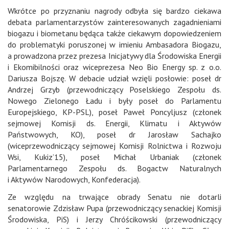
Wkrótce po przyznaniu nagrody odbyła się bardzo ciekawa
debata parlamentarzystów zainteresowanych zagadnieniami
biogazu i biometanu będąca także ciekawym dopowiedzeniem
do problematyki poruszonej w imieniu Ambasadora Biogazu,
a prowadzona przez prezesa Inicjatywy dla Środowiska Energii
i Ekomibilności oraz wiceprezesa Neo Bio Energy sp. z o.o.
Dariusza Bojszę. W debacie udział wzięli posłowie: poseł dr
Andrzej Grzyb (przewodniczący Poselskiego Zespołu ds.
Nowego Zielonego Ładu i były poseł do Parlamentu
Europejskiego, KP-PSL), poseł Paweł Poncyljusz (członek
sejmowej Komisji ds. Energii, Klimatu i Aktywów
Państwowych, KO), poseł dr Jarosław Sachajko
(wiceprzewodniczący sejmowej Komisji Rolnictwa i Rozwoju
Wsi, Kukiz’15), poseł Michał Urbaniak (członek
Parlamentarnego Zespołu ds. Bogactw Naturalnych
i Aktywów Narodowych, Konfederacja).
Ze względu na trwające obrady Senatu nie dotarli
senatorowie Zdzisław Pupa (przewodniczący senackiej Komisji
Środowiska, PiS) i Jerzy Chróścikowski (przewodniczący