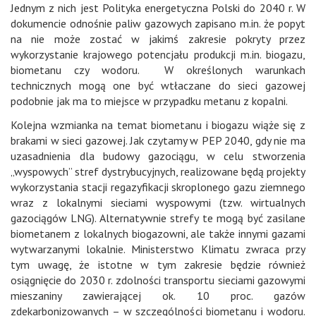
Jednym z nich jest Polityka energetyczna Polski do 2040 r. W
dokumencie odnośnie paliw gazowych zapisano m.in. że popyt
na nie może zostać w jakimś zakresie pokryty przez
wykorzystanie krajowego potencjału produkcji m.in. biogazu,
biometanu czy wodoru. W określonych warunkach
technicznych mogą one być wtłaczane do sieci gazowej
podobnie jak ma to miejsce w przypadku metanu z kopalni.
Kolejna wzmianka na temat biometanu i biogazu wiąże się z
brakami w sieci gazowej. Jak czytamy w PEP 2040, gdy nie ma
uzasadnienia dla budowy gazociągu, w celu stworzenia
„wyspowych” stref dystrybucyjnych, realizowane będą projekty
wykorzystania stacji regazyfikacji skroplonego gazu ziemnego
wraz z lokalnymi sieciami wyspowymi (tzw. wirtualnych
gazociągów LNG). Alternatywnie strefy te mogą być zasilane
biometanem z lokalnych biogazowni, ale także innymi gazami
wytwarzanymi lokalnie. Ministerstwo Klimatu zwraca przy
tym uwagę, że istotne w tym zakresie będzie również
osiągnięcie do 2030 r. zdolności transportu sieciami gazowymi
mieszaniny zawierającej ok. 10 proc. gazów
zdekarbonizowanych – w szczególności biometanu i wodoru.