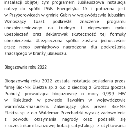
instalacji objętej tym programem. Jubileuszowa instalacja
należy do spółki PGB Energetyka 15 i położona jest
w Przyborowicach w gminie Gubin w województwie lubuskim.
Wznoszący toast podkreślił znaczenie programu
ubezpieczeniowego na trudnym i niepewnym rynku
ubezpieczeń oraz deklarował skuteczność tej formuły
ubezpieczenia. Ubezpieczona spółka została jednocześnie
przez niego pamiątkowo nagrodzona dla podkreślenia
znaczącego w branży jubileuszu.
Biogazownia roku 2022
Biogazownią roku 2022 została instalacja posiadania przez
firmę Bio-Nik Elektra sp. z o.o. z siedzibą z Grodźcu (poczta
Prabuty) prowadząca biogazownię o mocy 0,999 MW
w Kisielicach w powiecie Iławskim w województwie
warmińsko-mazurskim. Zabierający głos prezes Bio-Nik
Elektra sp. z o.o. Waldemar Przechadzki wyraził zadowolenie
z powodu otrzymania nagrody oraz podzielił się
z uczestnikami branżowej kolacji satysfakcją z użytkowania