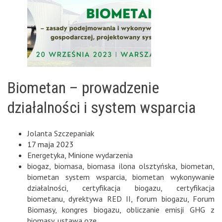
Biometan – prowadzenie
działalności i system wsparcia
Jolanta Szczepaniak
17 maja 2023
Energetyka
,
Minione wydarzenia
biogaz
,
biomasa
,
biomasa ilona olsztyńska
,
biometan
,
biometan system wsparcia
,
biometan wykonywanie
działalności
,
certyfikacja biogazu
,
certyfikacja
biometanu
,
dyrektywa RED II
,
forum biogazu
,
Forum
Biomasy
,
kongres biogazu
,
obliczanie emisji GHG z
biomasy
,
ustawa oze