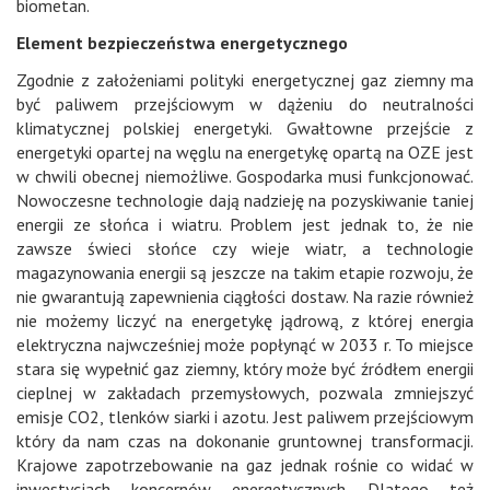
biometan.
Element bezpieczeństwa energetycznego
Zgodnie z założeniami polityki energetycznej gaz ziemny ma
być paliwem przejściowym w dążeniu do neutralności
klimatycznej polskiej energetyki. Gwałtowne przejście z
energetyki opartej na węglu na energetykę opartą na OZE jest
w chwili obecnej niemożliwe. Gospodarka musi funkcjonować.
Nowoczesne technologie dają nadzieję na pozyskiwanie taniej
energii ze słońca i wiatru. Problem jest jednak to, że nie
zawsze świeci słońce czy wieje wiatr, a technologie
magazynowania energii są jeszcze na takim etapie rozwoju, że
nie gwarantują zapewnienia ciągłości dostaw. Na razie również
nie możemy liczyć na energetykę jądrową, z której energia
elektryczna najwcześniej może popłynąć w 2033 r. To miejsce
stara się wypełnić gaz ziemny, który może być źródłem energii
cieplnej w zakładach przemysłowych, pozwala zmniejszyć
emisje CO2, tlenków siarki i azotu. Jest paliwem przejściowym
który da nam czas na dokonanie gruntownej transformacji.
Krajowe zapotrzebowanie na gaz jednak rośnie co widać w
inwestycjach koncernów energetycznych. Dlatego też