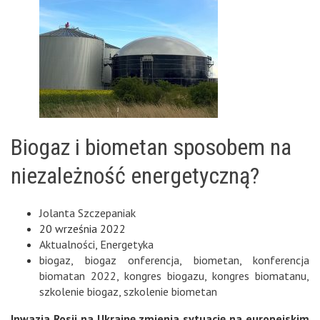
Biogaz i biometan sposobem na
niezależność energetyczną?
Jolanta Szczepaniak
20 września 2022
Aktualności
,
Energetyka
biogaz
,
biogaz onferencja
,
biometan
,
konferencja
biomatan 2022
,
kongres biogazu
,
kongres biomatanu
,
szkolenie biogaz
,
szkolenie biometan
Inwazja Rosji na Ukrainę zmienia sytuację na europejskim