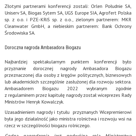
Złotymi partnerami konferencji zostali: Orlen Południe SA,
Uniserv SA, Biogas Sytem SA, UGS Europe SIA, Agrofert Polska
sp. z o.o. i PZE-KRiS sp. z o.o., zielonym partnerem: MKR
Cleanwater GmbH, a niebieskim partnerem: Bank Ochrony
Środowiska SA.
Doroczna nagroda Ambasadora Biogazu
Najbardziej spektakularnym punktem konferencji było
przyznanie dorocznej nagrody Ambasadora Biogazu
przeznaczonej dla osoby z kręgów politycznych, biznesowych
lub akademickich szczególnie zasłużonej dla rozwoju sektora.
Ambasadorem Biogazu 2022 wybranym zgodnie
z regulaminem przez kapitułę nagrody został wiceprezes Rady
Ministrów Henryk Kowalczyk.
Uzasadnieniem nagrody i tytułu przyznanych Wicepremierowi
była jego działalność jako ministra rolnictwa i rozwoju wsi na
rzecz w szczególności biogazu rolniczego.
Godna nagrodzenia jest podwójna rola Ministerstwa