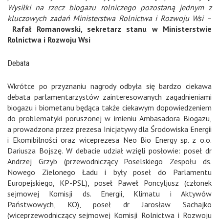
Wysiłki na rzecz biogazu rolniczego pozostaną jednym z
kluczowych zadań Ministerstwa Rolnictwa i Rozwoju Wsi –
Rafał Romanowski, sekretarz stanu w Ministerstwie
Rolnictwa i Rozwoju Wsi
Debata
Wkrótce po przyznaniu nagrody odbyła się bardzo ciekawa
debata parlamentarzystów zainteresowanych zagadnieniami
biogazu i biometanu będąca także ciekawym dopowiedzeniem
do problematyki poruszonej w imieniu Ambasadora Biogazu,
a prowadzona przez prezesa Inicjatywy dla Środowiska Energii
i Ekomibilności oraz wiceprezesa Neo Bio Energy sp. z o.o.
Dariusza Bojszę. W debacie udział wzięli posłowie: poseł dr
Andrzej Grzyb (przewodniczący Poselskiego Zespołu ds.
Nowego Zielonego Ładu i były poseł do Parlamentu
Europejskiego, KP-PSL), poseł Paweł Poncyljusz (członek
sejmowej Komisji ds. Energii, Klimatu i Aktywów
Państwowych, KO), poseł dr Jarosław Sachajko
(wiceprzewodniczący sejmowej Komisji Rolnictwa i Rozwoju