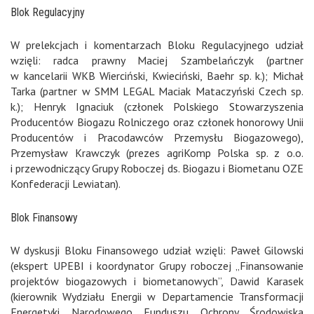
Blok Regulacyjny
W prelekcjach i komentarzach Bloku Regulacyjnego udział
wzięli: radca prawny Maciej Szambelańczyk (partner
w kancelarii WKB Wierciński, Kwieciński, Baehr sp. k.); Michał
Tarka (partner w SMM LEGAL Maciak Mataczyński Czech sp.
k.); Henryk Ignaciuk (członek Polskiego Stowarzyszenia
Producentów Biogazu Rolniczego oraz członek honorowy Unii
Producentów i Pracodawców Przemysłu Biogazowego),
Przemysław Krawczyk (prezes agriKomp Polska sp. z o.o.
i przewodniczący Grupy Roboczej ds. Biogazu i Biometanu OZE
Konfederacji Lewiatan).
Blok Finansowy
W dyskusji Bloku Finansowego udział wzięli: Paweł Gilowski
(ekspert UPEBI i koordynator Grupy roboczej „Finansowanie
projektów biogazowych i biometanowych”, Dawid Karasek
(kierownik Wydziału Energii w Departamencie Transformacji
Energetyki Narodowego Funduszu Ochrony Środowiska