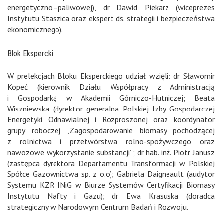
energetyczno–paliwowej), dr Dawid Piekarz (wiceprezes
Instytutu Staszica oraz ekspert ds. strategii i bezpieczeństwa
ekonomicznego).
Blok Ekspercki
W prelekcjach Bloku Eksperckiego udział wzięli: dr Sławomir
Kopeć (kierownik Działu Współpracy z Administracją
i Gospodarką w Akademii Górniczo-Hutniczej; Beata
Wiszniewska (dyrektor generalna Polskiej Izby Gospodarczej
Energetyki Odnawialnej i Rozproszonej oraz koordynator
grupy roboczej „Zagospodarowanie biomasy pochodzącej
z rolnictwa i przetwórstwa rolno-spożywczego oraz
nawozowe wykorzystanie substancji”; dr hab. inż. Piotr Janusz
(zastępca dyrektora Departamentu Transformacji w Polskiej
Spółce Gazownictwa sp. z o.o); Gabriela Daigneault (audytor
Systemu KZR INiG w Biurze Systemów Certyfikacji Biomasy
Instytutu Nafty i Gazu); dr Ewa Krasuska (doradca
strategiczny w Narodowym Centrum Badań i Rozwoju.