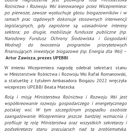
Rolnictwa i Rozwoju Wsi kierowanego przez Wicepremiera:
po pierwsze, zawsze wysłuchuje głosu biogazowników i w
ramach prac rządowych dokonuje stosownych interwencji
legislacyjnych, gdy zagrożone są uzasadnione interesy
sektora; po drugie, mobilizuje fundusze publiczne (np.
Narodowy Fundusz Ochrony Środowiska i Gospodarki
Wodnej) do tworzenia programów priorytetowych
finansujących inwestycje biogazowe (np. Energia dla Wsi) –
Artur Zawisza, prezes UPEBBI
W imieniu Wicepremiera nagrodę odebrał sekretarz stanu
w Ministerstwie Rolnictwa i Rozwoju Wsi Rafał Romanowski,
a statuetkę z tytułem Ambasadora Biogazu 2022 wręczyła
wiceprezes UPEBBI Beata Matecka.
Rolą i misją Ministerstwa Rolnictwa i Rozwoju Wsi jest
współkreowanie rozwoju gospodarczego i energetycznego
polskiej wsi. W tym szczególnym przypadku osobiste
zaangażowanie Wicepremiera jeszcze bardziej wzmacnia i
profiluje tę rolę Ministerstwa oraz wszystkich sekretarzy i
podsekretarzy stanu pracujących nad tą problematyką.