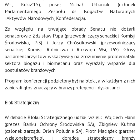
Wsi, Kukiz’15), poseł Michał Urbaniak (członek
Parlamentarnego Zespołu ds. Bogactw Naturalnych
i Aktywów Narodowych, Konfederacja).
Ze względu na trwające obrady Senatu nie dotarli
senatorowie Zdzisław Pupa (przewodniczący senackiej Komisji
Środowiska, PiS) i Jerzy Chróścikowski (przewodniczący
senackiej Komisji Rolnictwa i Rozwoju Wsi, PiS). Głosy
parlamentarzystów wskazywały na zrozumienie problematyki
sektora biogazu i biometanu oraz wyrażały wsparcie dla
postulatów branżowych.
Program konferencji podzielony był na bloki, a w każdym z nich
zabierali głos znaczący w branży prelegenci i dyskutanci.
Blok Strategiczny
W debacie Bloku Strategicznego udział wzięli: Wojciech Hann
(prezes Banku Ochrony Środowiska SA), Zbigniew Kuźma
(członek zarządu Orlen Południe SA), Piotr Maciążek (partner
wzielonejstrefie.pl i doradca strategiczny branży