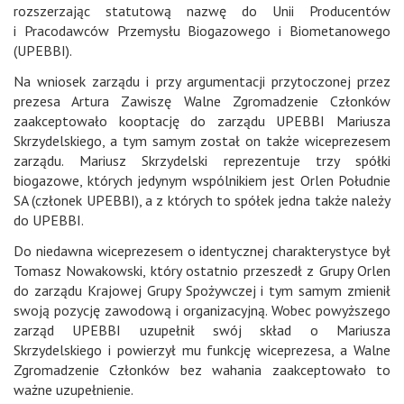
rozszerzając statutową nazwę do Unii Producentów
i Pracodawców Przemysłu Biogazowego i Biometanowego
(UPEBBI).
Na wniosek zarządu i przy argumentacji przytoczonej przez
prezesa Artura Zawiszę Walne Zgromadzenie Członków
zaakceptowało kooptację do zarządu UPEBBI Mariusza
Skrzydelskiego, a tym samym został on także wiceprezesem
zarządu. Mariusz Skrzydelski reprezentuje trzy spółki
biogazowe, których jedynym wspólnikiem jest Orlen Południe
SA (członek UPEBBI), a z których to spółek jedna także należy
do UPEBBI.
Do niedawna wiceprezesem o identycznej charakterystyce był
Tomasz Nowakowski, który ostatnio przeszedł z Grupy Orlen
do zarządu Krajowej Grupy Spożywczej i tym samym zmienił
swoją pozycję zawodową i organizacyjną. Wobec powyższego
zarząd UPEBBI uzupełnił swój skład o Mariusza
Skrzydelskiego i powierzył mu funkcję wiceprezesa, a Walne
Zgromadzenie Członków bez wahania zaakceptowało to
ważne uzupełnienie.