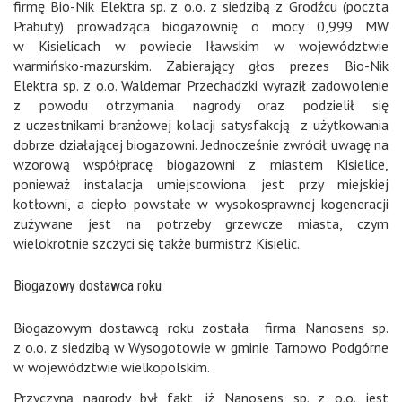
firmę Bio-Nik Elektra sp. z o.o. z siedzibą z Grodźcu (poczta
Prabuty) prowadząca biogazownię o mocy 0,999 MW
w Kisielicach w powiecie Iławskim w województwie
warmińsko-mazurskim. Zabierający głos prezes Bio-Nik
Elektra sp. z o.o. Waldemar Przechadzki wyraził zadowolenie
z powodu otrzymania nagrody oraz podzielił się
z uczestnikami branżowej kolacji satysfakcją z użytkowania
dobrze działającej biogazowni. Jednocześnie zwrócił uwagę na
wzorową współpracę biogazowni z miastem Kisielice,
ponieważ instalacja umiejscowiona jest przy miejskiej
kotłowni, a ciepło powstałe w wysokosprawnej kogeneracji
zużywane jest na potrzeby grzewcze miasta, czym
wielokrotnie szczyci się także burmistrz Kisielic.
Biogazowy dostawca roku
Biogazowym dostawcą roku została firma Nanosens sp.
z o.o. z siedzibą w Wysogotowie w gminie Tarnowo Podgórne
w województwie wielkopolskim.
Przyczyną nagrody był fakt, iż Nanosens sp. z o.o. jest