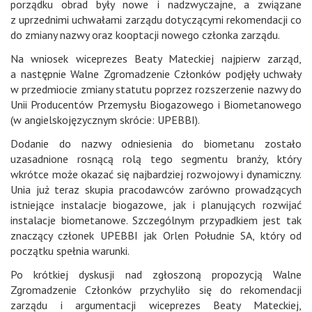
porządku obrad były nowe i nadzwyczajne, a związane
z uprzednimi uchwałami zarządu dotyczącymi rekomendacji co
do zmiany nazwy oraz kooptacji nowego członka zarządu.
Na wniosek wiceprezes Beaty Mateckiej najpierw zarząd,
a następnie Walne Zgromadzenie Członków podjęły uchwały
w przedmiocie zmiany statutu poprzez rozszerzenie nazwy do
Unii Producentów Przemysłu Biogazowego i Biometanowego
(w angielskojęzycznym skrócie: UPEBBI).
Dodanie do nazwy odniesienia do biometanu zostało
uzasadnione rosnącą rolą tego segmentu branży, który
wkrótce może okazać się najbardziej rozwojowy i dynamiczny.
Unia już teraz skupia pracodawców zarówno prowadzących
istniejące instalacje biogazowe, jak i planujących rozwijać
instalacje biometanowe. Szczególnym przypadkiem jest tak
znaczący członek UPEBBI jak Orlen Południe SA, który od
początku spełnia warunki.
Po krótkiej dyskusji nad zgłoszoną propozycją Walne
Zgromadzenie Członków przychyliło się do rekomendacji
zarządu i argumentacji wiceprezes Beaty Mateckiej,