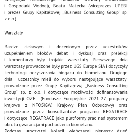
i Gospodarki Wodnej), Beata Matecka (wiceprezes UPEBI
i prezes Grupy Kapitałowej „Business Consulting Group” sp.
z o.o.).
Warsztaty
Bardzo ciekawym i docenionym przez uczestników
uzupełnieniem bloków debat i dyskusji oraz prelekcji
i komentarzy były trojakie warsztaty. Pierwszego dnia
warsztaty prowadzone były przez UGS Europe SIA i dotyczyły
technologii oczyszczania biogazu do biometanu. Drugiego
dnia uczestnicy mieli do wyboru następujące warsztaty:
prowadzone przez Grupę Kapitałową „Business Consulting
Group” sp. z o.o. i dotyczące możliwości dofinansowania
inwestycji OZE (Fundusze Europejskie 2021-27, programy
krajowe z NFOŚiGW, Krajowy Plan Odbudowy) oraz
prowadzone przez konsultantów programu REGATRACE
i dotyczące REGATRACE jako platformy prac nad systemem
obrotu gwarancjami pochodzenia biometanu.
Podczas uroczystej kolacji wieńczącej pierwszy dzień