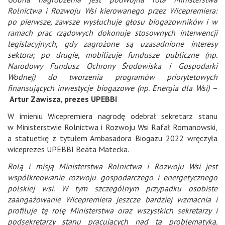
Rolnictwa i Rozwoju Wsi kierowanego przez Wicepremiera:
po pierwsze, zawsze wysłuchuje głosu biogazowników i w
ramach prac rządowych dokonuje stosownych interwencji
legislacyjnych, gdy zagrożone są uzasadnione interesy
sektora; po drugie, mobilizuje fundusze publiczne (np.
Narodowy Fundusz Ochrony Środowiska i Gospodarki
Wodnej) do tworzenia programów priorytetowych
finansujących inwestycje biogazowe (np. Energia dla Wsi) –
Artur Zawisza, prezes UPEBBI
W imieniu Wicepremiera nagrodę odebrał sekretarz stanu
w Ministerstwie Rolnictwa i Rozwoju Wsi Rafał Romanowski,
a statuetkę z tytułem Ambasadora Biogazu 2022 wręczyła
wiceprezes UPEBBI Beata Matecka.
Rolą i misją Ministerstwa Rolnictwa i Rozwoju Wsi jest
współkreowanie rozwoju gospodarczego i energetycznego
polskiej wsi. W tym szczególnym przypadku osobiste
zaangażowanie Wicepremiera jeszcze bardziej wzmacnia i
profiluje tę rolę Ministerstwa oraz wszystkich sekretarzy i
podsekretarzy stanu pracujących nad tą problematyką.