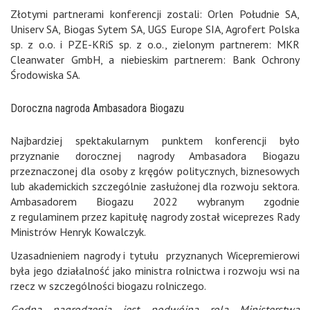
Złotymi partnerami konferencji zostali: Orlen Południe SA,
Uniserv SA, Biogas Sytem SA, UGS Europe SIA, Agrofert Polska
sp. z o.o. i PZE-KRiS sp. z o.o., zielonym partnerem: MKR
Cleanwater GmbH, a niebieskim partnerem: Bank Ochrony
Środowiska SA.
Doroczna nagroda Ambasadora Biogazu
Najbardziej spektakularnym punktem konferencji było
przyznanie dorocznej nagrody Ambasadora Biogazu
przeznaczonej dla osoby z kręgów politycznych, biznesowych
lub akademickich szczególnie zasłużonej dla rozwoju sektora.
Ambasadorem Biogazu 2022 wybranym zgodnie
z regulaminem przez kapitułę nagrody został wiceprezes Rady
Ministrów Henryk Kowalczyk.
Uzasadnieniem nagrody i tytułu przyznanych Wicepremierowi
była jego działalność jako ministra rolnictwa i rozwoju wsi na
rzecz w szczególności biogazu rolniczego.
Godna nagrodzenia jest podwójna rola Ministerstwa