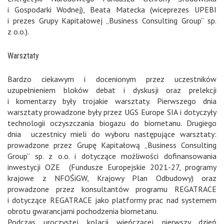
i Gospodarki Wodnej), Beata Matecka (wiceprezes UPEBI
i prezes Grupy Kapitałowej „Business Consulting Group” sp.
z o.o.).
Warsztaty
Bardzo ciekawym i docenionym przez uczestników
uzupełnieniem bloków debat i dyskusji oraz prelekcji
i komentarzy były trojakie warsztaty. Pierwszego dnia
warsztaty prowadzone były przez UGS Europe SIA i dotyczyły
technologii oczyszczania biogazu do biometanu. Drugiego
dnia uczestnicy mieli do wyboru następujące warsztaty:
prowadzone przez Grupę Kapitałową „Business Consulting
Group” sp. z o.o. i dotyczące możliwości dofinansowania
inwestycji OZE (Fundusze Europejskie 2021-27, programy
krajowe z NFOŚiGW, Krajowy Plan Odbudowy) oraz
prowadzone przez konsultantów programu REGATRACE
i dotyczące REGATRACE jako platformy prac nad systemem
obrotu gwarancjami pochodzenia biometanu.
Podczas uroczystej kolacji wieńczącej pierwszy dzień