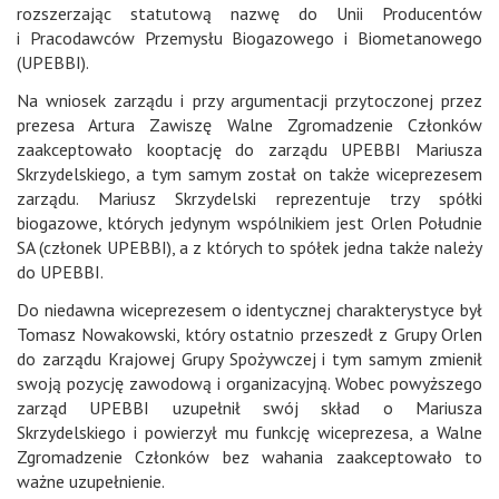
rozszerzając statutową nazwę do Unii Producentów
i Pracodawców Przemysłu Biogazowego i Biometanowego
(UPEBBI).
Na wniosek zarządu i przy argumentacji przytoczonej przez
prezesa Artura Zawiszę Walne Zgromadzenie Członków
zaakceptowało kooptację do zarządu UPEBBI Mariusza
Skrzydelskiego, a tym samym został on także wiceprezesem
zarządu. Mariusz Skrzydelski reprezentuje trzy spółki
biogazowe, których jedynym wspólnikiem jest Orlen Południe
SA (członek UPEBBI), a z których to spółek jedna także należy
do UPEBBI.
Do niedawna wiceprezesem o identycznej charakterystyce był
Tomasz Nowakowski, który ostatnio przeszedł z Grupy Orlen
do zarządu Krajowej Grupy Spożywczej i tym samym zmienił
swoją pozycję zawodową i organizacyjną. Wobec powyższego
zarząd UPEBBI uzupełnił swój skład o Mariusza
Skrzydelskiego i powierzył mu funkcję wiceprezesa, a Walne
Zgromadzenie Członków bez wahania zaakceptowało to
ważne uzupełnienie.