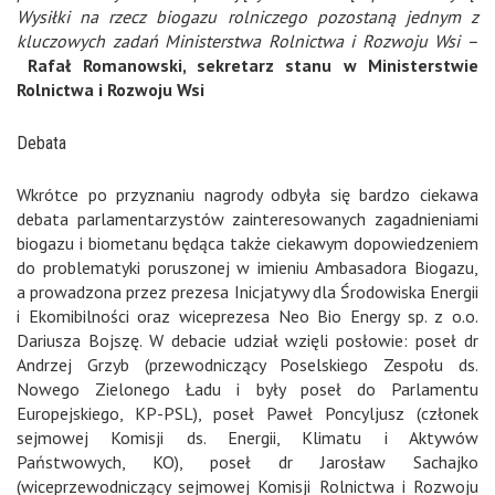
Wysiłki na rzecz biogazu rolniczego pozostaną jednym z
kluczowych zadań Ministerstwa Rolnictwa i Rozwoju Wsi –
Rafał Romanowski, sekretarz stanu w Ministerstwie
Rolnictwa i Rozwoju Wsi
Debata
Wkrótce po przyznaniu nagrody odbyła się bardzo ciekawa
debata parlamentarzystów zainteresowanych zagadnieniami
biogazu i biometanu będąca także ciekawym dopowiedzeniem
do problematyki poruszonej w imieniu Ambasadora Biogazu,
a prowadzona przez prezesa Inicjatywy dla Środowiska Energii
i Ekomibilności oraz wiceprezesa Neo Bio Energy sp. z o.o.
Dariusza Bojszę. W debacie udział wzięli posłowie: poseł dr
Andrzej Grzyb (przewodniczący Poselskiego Zespołu ds.
Nowego Zielonego Ładu i były poseł do Parlamentu
Europejskiego, KP-PSL), poseł Paweł Poncyljusz (członek
sejmowej Komisji ds. Energii, Klimatu i Aktywów
Państwowych, KO), poseł dr Jarosław Sachajko
(wiceprzewodniczący sejmowej Komisji Rolnictwa i Rozwoju