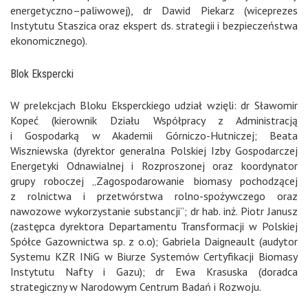
energetyczno–paliwowej), dr Dawid Piekarz (wiceprezes
Instytutu Staszica oraz ekspert ds. strategii i bezpieczeństwa
ekonomicznego).
Blok Ekspercki
W prelekcjach Bloku Eksperckiego udział wzięli: dr Sławomir
Kopeć (kierownik Działu Współpracy z Administracją
i Gospodarką w Akademii Górniczo-Hutniczej; Beata
Wiszniewska (dyrektor generalna Polskiej Izby Gospodarczej
Energetyki Odnawialnej i Rozproszonej oraz koordynator
grupy roboczej „Zagospodarowanie biomasy pochodzącej
z rolnictwa i przetwórstwa rolno-spożywczego oraz
nawozowe wykorzystanie substancji”; dr hab. inż. Piotr Janusz
(zastępca dyrektora Departamentu Transformacji w Polskiej
Spółce Gazownictwa sp. z o.o); Gabriela Daigneault (audytor
Systemu KZR INiG w Biurze Systemów Certyfikacji Biomasy
Instytutu Nafty i Gazu); dr Ewa Krasuska (doradca
strategiczny w Narodowym Centrum Badań i Rozwoju.