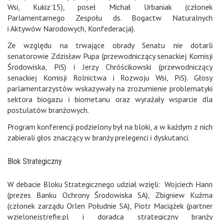
Wsi, Kukiz’15), poseł Michał Urbaniak (członek
Parlamentarnego Zespołu ds. Bogactw Naturalnych
i Aktywów Narodowych, Konfederacja).
Ze względu na trwające obrady Senatu nie dotarli
senatorowie Zdzisław Pupa (przewodniczący senackiej Komisji
Środowiska, PiS) i Jerzy Chróścikowski (przewodniczący
senackiej Komisji Rolnictwa i Rozwoju Wsi, PiS). Głosy
parlamentarzystów wskazywały na zrozumienie problematyki
sektora biogazu i biometanu oraz wyrażały wsparcie dla
postulatów branżowych.
Program konferencji podzielony był na bloki, a w każdym z nich
zabierali głos znaczący w branży prelegenci i dyskutanci.
Blok Strategiczny
W debacie Bloku Strategicznego udział wzięli: Wojciech Hann
(prezes Banku Ochrony Środowiska SA), Zbigniew Kuźma
(członek zarządu Orlen Południe SA), Piotr Maciążek (partner
wzielonejstrefie.pl i doradca strategiczny branży