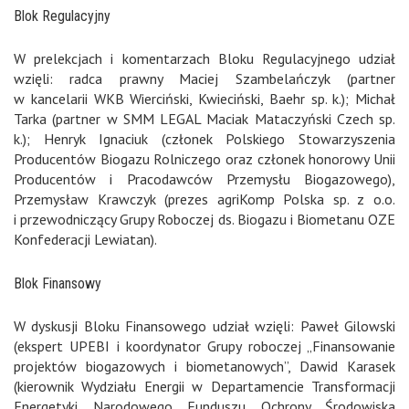
Blok Regulacyjny
W prelekcjach i komentarzach Bloku Regulacyjnego udział
wzięli: radca prawny Maciej Szambelańczyk (partner
w kancelarii WKB Wierciński, Kwieciński, Baehr sp. k.); Michał
Tarka (partner w SMM LEGAL Maciak Mataczyński Czech sp.
k.); Henryk Ignaciuk (członek Polskiego Stowarzyszenia
Producentów Biogazu Rolniczego oraz członek honorowy Unii
Producentów i Pracodawców Przemysłu Biogazowego),
Przemysław Krawczyk (prezes agriKomp Polska sp. z o.o.
i przewodniczący Grupy Roboczej ds. Biogazu i Biometanu OZE
Konfederacji Lewiatan).
Blok Finansowy
W dyskusji Bloku Finansowego udział wzięli: Paweł Gilowski
(ekspert UPEBI i koordynator Grupy roboczej „Finansowanie
projektów biogazowych i biometanowych”, Dawid Karasek
(kierownik Wydziału Energii w Departamencie Transformacji
Energetyki Narodowego Funduszu Ochrony Środowiska