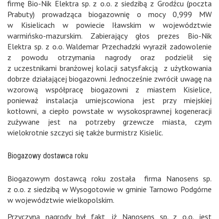
firmę Bio-Nik Elektra sp. z o.o. z siedzibą z Grodźcu (poczta
Prabuty) prowadząca biogazownię o mocy 0,999 MW
w Kisielicach w powiecie Iławskim w województwie
warmińsko-mazurskim. Zabierający głos prezes Bio-Nik
Elektra sp. z o.o. Waldemar Przechadzki wyraził zadowolenie
z powodu otrzymania nagrody oraz podzielił się
z uczestnikami branżowej kolacji satysfakcją z użytkowania
dobrze działającej biogazowni. Jednocześnie zwrócił uwagę na
wzorową współpracę biogazowni z miastem Kisielice,
ponieważ instalacja umiejscowiona jest przy miejskiej
kotłowni, a ciepło powstałe w wysokosprawnej kogeneracji
zużywane jest na potrzeby grzewcze miasta, czym
wielokrotnie szczyci się także burmistrz Kisielic.
Biogazowy dostawca roku
Biogazowym dostawcą roku została firma Nanosens sp.
z o.o. z siedzibą w Wysogotowie w gminie Tarnowo Podgórne
w województwie wielkopolskim.
Przyczyną nagrody był fakt, iż Nanosens sp. z o.o. jest