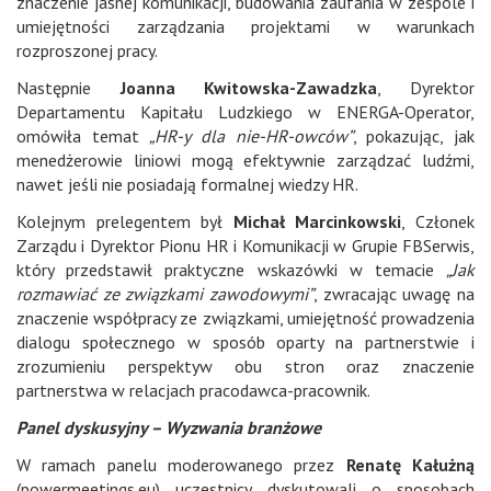
znaczenie jasnej komunikacji, budowania zaufania w zespole i
umiejętności zarządzania projektami w warunkach
rozproszonej pracy.
Następnie
Joanna Kwitowska-Zawadzka
, Dyrektor
Departamentu Kapitału Ludzkiego w ENERGA-Operator,
omówiła temat
„HR-y dla nie-HR-owców”
, pokazując, jak
menedżerowie liniowi mogą efektywnie zarządzać ludźmi,
nawet jeśli nie posiadają formalnej wiedzy HR.
Kolejnym prelegentem był
Michał Marcinkowski
, Członek
Zarządu i Dyrektor Pionu HR i Komunikacji w Grupie FBSerwis,
który przedstawił praktyczne wskazówki w temacie
„Jak
rozmawiać ze związkami zawodowymi”
, zwracając uwagę na
znaczenie współpracy ze związkami, umiejętność prowadzenia
dialogu społecznego w sposób oparty na partnerstwie i
zrozumieniu perspektyw obu stron oraz znaczenie
partnerstwa w relacjach pracodawca-pracownik.
Panel dyskusyjny – Wyzwania branżowe
W ramach panelu moderowanego przez
Renatę Kałużną
(powermeetings.eu) uczestnicy dyskutowali o sposobach