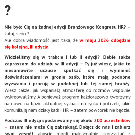
?
Nie było Cię na żadnej edycji Branżowego Kongresu HR?
–
żałuj, serio ?
Ale dobra wiadomość jest taka, że
w maju 2026 odbędzie
się kolejna, III edycja
.
Widzieliśmy się w trakcie I lub II edycji? Ciebie także
zapraszam do udziału w III edycji – Ty już wiesz, jakie to
niesamowite uczucie spotkać się i wymienić
doświadczeniami w gronie osób, które mają podobne
wyzwania i pracują w podobnej lub tej samej branży.
Wiesz także, jak wspaniałą atmosferę do rozmów wspólnie
wykreowaliśmy. A ponieważ program każdorazowo tworzymy
na nowo na bazie aktualnej sytuacji na rynku i potrzeb, jakie
komunikują nam działy kadr i HR – zatem powtórek nie będzie.
Podczas III edycji spodziewamy się około
200 uczestników
–
zatem nie może Cię zabraknąć. Dołącz do nas i zabierz
swój zespół
, abyście mogli maksymalnie skorzystać z