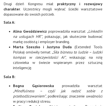
Drugi dzień Kongresu miał
praktyczny i rozwojowy
charakter
. Uczestnicy mogli wybrać ścieżki warsztatowe
dopasowane do swoich potrzeb.
Sala A:
Alina Gwoździewicz
poprowadziła warsztat
„LinkedIn
na usługach HR”
, pokazując, jak skutecznie budować
markę osobistą i employer branding.
Marta Szeszko i Justyna Duda
(Extended Tools
Polska) omówiły temat
„Siła biznesu to ludzie – ludzki
kompas w rzeczywistości AI”
, wskazując na rolę
człowieka w świecie wspieranym przez sztuczną
inteligencję.
Sala B:
Bogna Gąsiorowska
prowadziła warsztat
„Mindfulness – czyli jak radzić sobie z
przebodźcowaniem”
, podkreślając znaczenie uważności
w pracy i redukcji stresu.