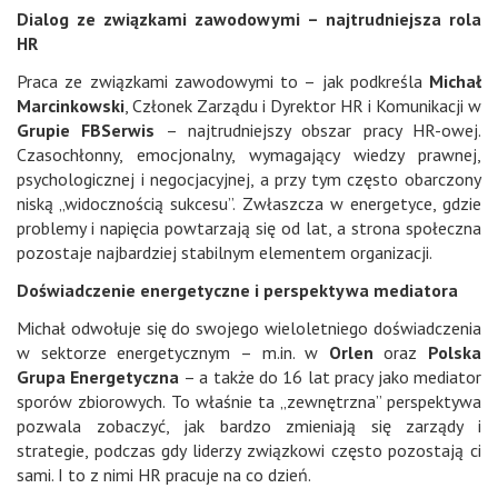
Dialog ze związkami zawodowymi – najtrudniejsza rola
HR
Praca ze związkami zawodowymi to – jak podkreśla
Michał
Marcinkowski
, Członek Zarządu i Dyrektor HR i Komunikacji w
Grupie FBSerwis
– najtrudniejszy obszar pracy HR-owej.
Czasochłonny, emocjonalny, wymagający wiedzy prawnej,
psychologicznej i negocjacyjnej, a przy tym często obarczony
niską „widocznością sukcesu”. Zwłaszcza w energetyce, gdzie
problemy i napięcia powtarzają się od lat, a strona społeczna
pozostaje najbardziej stabilnym elementem organizacji.
Doświadczenie energetyczne i perspektywa mediatora
Michał odwołuje się do swojego wieloletniego doświadczenia
w sektorze energetycznym – m.in. w
Orlen
oraz
Polska
Grupa Energetyczna
– a także do 16 lat pracy jako mediator
sporów zbiorowych. To właśnie ta „zewnętrzna” perspektywa
pozwala zobaczyć, jak bardzo zmieniają się zarządy i
strategie, podczas gdy liderzy związkowi często pozostają ci
sami. I to z nimi HR pracuje na co dzień.