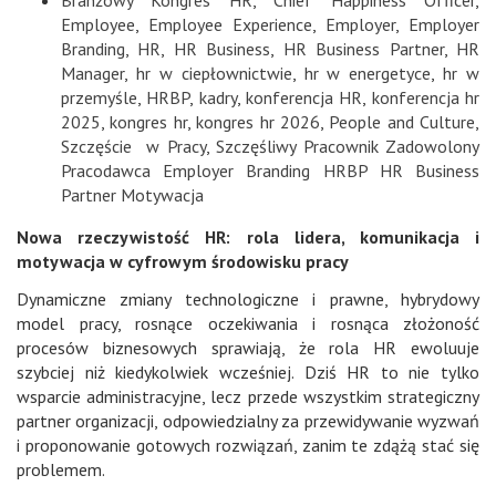
Branżowy Kongres HR
,
Chief Happiness Officer
,
Employee
,
Employee Experience
,
Employer
,
Employer
Branding
,
HR
,
HR Business
,
HR Business Partner
,
HR
Manager
,
hr w ciepłownictwie
,
hr w energetyce
,
hr w
przemyśle
,
HRBP
,
kadry
,
konferencja HR
,
konferencja hr
2025
,
kongres hr
,
kongres hr 2026
,
People and Culture
,
Szczęście w Pracy
,
Szczęśliwy Pracownik Zadowolony
Pracodawca Employer Branding HRBP HR Business
Partner Motywacja
Nowa rzeczywistość HR: rola lidera, komunikacja i
motywacja w cyfrowym środowisku pracy
Dynamiczne zmiany technologiczne i prawne, hybrydowy
model pracy, rosnące oczekiwania i rosnąca złożoność
procesów biznesowych sprawiają, że rola HR ewoluuje
szybciej niż kiedykolwiek wcześniej. Dziś HR to nie tylko
wsparcie administracyjne, lecz przede wszystkim strategiczny
partner organizacji, odpowiedzialny za przewidywanie wyzwań
i proponowanie gotowych rozwiązań, zanim te zdążą stać się
problemem.