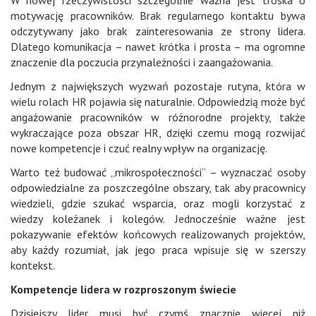
W nowej rzeczywistości szczególnie ważna jest troska o
motywację pracowników. Brak regularnego kontaktu bywa
odczytywany jako brak zainteresowania ze strony lidera.
Dlatego komunikacja – nawet krótka i prosta – ma ogromne
znaczenie dla poczucia przynależności i zaangażowania.
Jednym z największych wyzwań pozostaje rutyna, która w
wielu rolach HR pojawia się naturalnie. Odpowiedzią może być
angażowanie pracowników w różnorodne projekty, także
wykraczające poza obszar HR, dzięki czemu mogą rozwijać
nowe kompetencje i czuć realny wpływ na organizację.
Warto też budować „mikrospołeczności” – wyznaczać osoby
odpowiedzialne za poszczególne obszary, tak aby pracownicy
wiedzieli, gdzie szukać wsparcia, oraz mogli korzystać z
wiedzy koleżanek i kolegów. Jednocześnie ważne jest
pokazywanie efektów końcowych realizowanych projektów,
aby każdy rozumiał, jak jego praca wpisuje się w szerszy
kontekst.
Kompetencje lidera w rozproszonym świecie
Dzisiejszy lider musi być czymś znacznie więcej niż