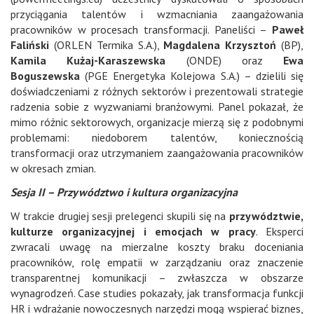
przyciągania talentów i wzmacniania zaangażowania
pracowników w procesach transformacji. Paneliści –
Paweł
Faliński
(ORLEN Termika S.A.),
Magdalena Krzysztoń
(BP),
Kamila Kużaj-Karaszewska
(ONDE) oraz
Ewa
Boguszewska
(PGE Energetyka Kolejowa S.A.) – dzielili się
doświadczeniami z różnych sektorów i prezentowali strategie
radzenia sobie z wyzwaniami branżowymi. Panel pokazał, że
mimo różnic sektorowych, organizacje mierzą się z podobnymi
problemami: niedoborem talentów, koniecznością
transformacji oraz utrzymaniem zaangażowania pracowników
w okresach zmian.
Sesja II – Przywództwo i kultura organizacyjna
W trakcie drugiej sesji prelegenci skupili się na
przywództwie,
kulturze organizacyjnej i emocjach w pracy
. Eksperci
zwracali uwagę na mierzalne koszty braku doceniania
pracowników, rolę empatii w zarządzaniu oraz znaczenie
transparentnej komunikacji – zwłaszcza w obszarze
wynagrodzeń. Case studies pokazały, jak transformacja funkcji
HR i wdrażanie nowoczesnych narzędzi mogą wspierać biznes,