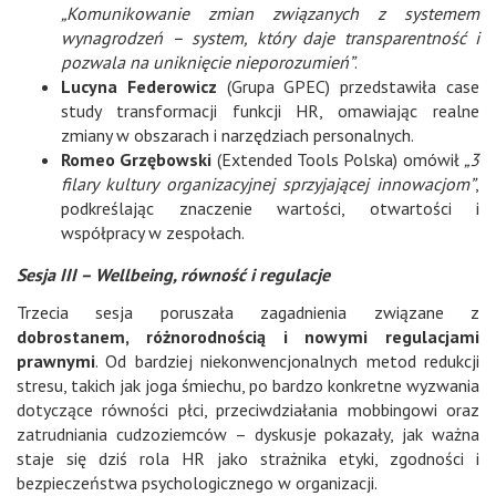
„Komunikowanie zmian związanych z systemem
wynagrodzeń – system, który daje transparentność i
pozwala na uniknięcie nieporozumień”
.
Lucyna Federowicz
(Grupa GPEC) przedstawiła case
study transformacji funkcji HR, omawiając realne
zmiany w obszarach i narzędziach personalnych.
Romeo Grzębowski
(Extended Tools Polska) omówił
„3
filary kultury organizacyjnej sprzyjającej innowacjom”
,
podkreślając znaczenie wartości, otwartości i
współpracy w zespołach.
Sesja III – Wellbeing, równość i regulacje
Trzecia sesja poruszała zagadnienia związane z
dobrostanem, różnorodnością i nowymi regulacjami
prawnymi
. Od bardziej niekonwencjonalnych metod redukcji
stresu, takich jak joga śmiechu, po bardzo konkretne wyzwania
dotyczące równości płci, przeciwdziałania mobbingowi oraz
zatrudniania cudzoziemców – dyskusje pokazały, jak ważna
staje się dziś rola HR jako strażnika etyki, zgodności i
bezpieczeństwa psychologicznego w organizacji.