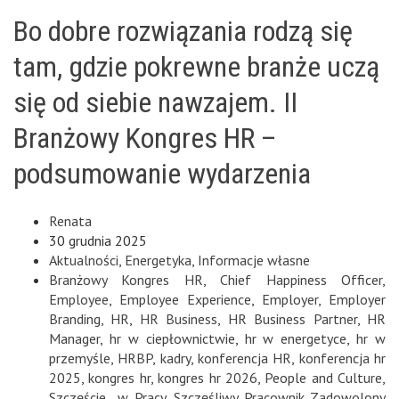
Bo dobre rozwiązania rodzą się
tam, gdzie pokrewne branże uczą
się od siebie nawzajem. II
Branżowy Kongres HR –
podsumowanie wydarzenia
Renata
30 grudnia 2025
Aktualności
,
Energetyka
,
Informacje własne
Branżowy Kongres HR
,
Chief Happiness Officer
,
Employee
,
Employee Experience
,
Employer
,
Employer
Branding
,
HR
,
HR Business
,
HR Business Partner
,
HR
Manager
,
hr w ciepłownictwie
,
hr w energetyce
,
hr w
przemyśle
,
HRBP
,
kadry
,
konferencja HR
,
konferencja hr
2025
,
kongres hr
,
kongres hr 2026
,
People and Culture
,
Szczęście w Pracy
,
Szczęśliwy Pracownik Zadowolony