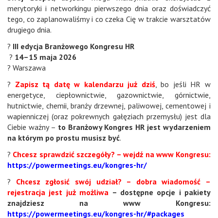
merytoryki i networkingu pierwszego dnia oraz doświadczyć
tego, co zaplanowaliśmy i co czeka Cię w trakcie warsztatów
drugiego dnia.
?
III edycja Branżowego Kongresu HR
?
14–15 maja 2026
? Warszawa
?
Zapisz tą datę w kalendarzu już dziś
, bo jeśli HR w
energetyce, ciepłownictwie, gazownictwie, górnictwie,
hutnictwie, chemii, branży drzewnej, paliwowej, cementowej i
wapienniczej (oraz pokrewnych gałęziach przemysłu) jest dla
Ciebie ważny –
to Branżowy Kongres HR jest wydarzeniem
na którym po prostu musisz być
.
?
Chcesz sprawdzić szczegóły? – wejdź na www Kongresu:
https://powermeetings.eu/kongres-hr/
?
Chcesz zgłosić swój udział? – dobra wiadomość –
rejestracja jest już możliwa
– dostępne opcje i pakiety
znajdziesz na www Kongresu:
https://powermeetings.eu/kongres-hr/#packages