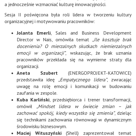
a jednocześnie wzmacniać kulturę innowacyjności.
Sesja II poświęcona była roli lidera w tworzeniu kultury
organizacyjnej i motywowaniu pracowników:
Jolanta Emerli
, Sales and Business Development
Director w Nais, omówiła temat
„Ile kosztuje brak
docenienia? O mierzalnych skutkach niemierzalnych
emocji w organizacji”
, wskazując, że brak uznania
pracowników przekłada się na wymierne straty dla
organizacji.
Aneta Szubert
(ENERGOPROJEKT-KATOWICE)
przedstawiła ideę
„Empatycznego lidera”
, zwracając
uwagę na rolę emocji i komunikacji w budowaniu
zaufania w zespole.
Kuba Karliński
, przedsiębiorca i trener transformacji,
omówił
„Mindset lidera w świecie zmian – jak
zachować spokój, kiedy wszystko się zmienia”
, dzieląc
się technikami zachowania równowagi w dynamicznym
środowisku biznesowym.
Maciej Wituszyński
(Shell) zaprezentował temat