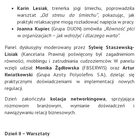
Karin Lesiak
, trenerka jogi śmiechu, poprowadziła
warsztat
„Od stresu do śmiechu”
, pokazując, jak
praktyki relaksacyjne mogą rozładować napięcia w pracy.
Joanna Kupiec
(Grupa DUON) omówiła
„Równość płci
w organizacjach – jak wdrożyć i dlaczego warto”
.
Panel dyskusyjny moderowany przez
Sylwię Staszewską-
Lisiak
(Kancelaria Prawna) poświęcony był zagadnieniom
równości, mobbingu i zatrudniania cudzoziemców. W panelu
wzięli udział
Monika Żądłowska
(FBSERWIS) oraz
Artur
Kwiatkowski
(Grupa Azoty Polyolefins S.A.), dzieląc się
praktycznymi doświadczeniami w implementacji nowych
regulacji.
Dzień zakończyła
kolacja networkingowa
, sprzyjająca
rozmowom branżowym, wymianie doświadczeń i
nawiązywaniu relacji biznesowych.
Dzień II – Warsztaty