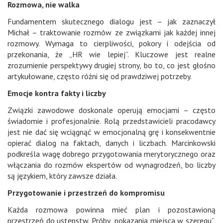
Rozmowa, nie walka
Fundamentem skutecznego dialogu jest – jak zaznaczył
Michał – traktowanie rozmów ze związkami jak każdej innej
rozmowy. Wymaga to cierpliwości, pokory i odejścia od
przekonania, że „HR wie lepiej”. Kluczowe jest realne
zrozumienie perspektywy drugiej strony, bo to, co jest głośno
artykułowane, często różni się od prawdziwej potrzeby.
Emocje kontra fakty i liczby
Związki zawodowe doskonale operują emocjami – często
świadomie i profesjonalnie. Rolą przedstawicieli pracodawcy
jest nie dać się wciągnąć w emocjonalną grę i konsekwentnie
opierać dialog na faktach, danych i liczbach. Marcinkowski
podkreśla wagę dobrego przygotowania merytorycznego oraz
włączania do rozmów ekspertów od wynagrodzeń, bo liczby
są językiem, który zawsze działa.
Przygotowanie i przestrzeń do kompromisu
Każda rozmowa powinna mieć plan i pozostawioną
przestrzeń do ustępstw. Próby „pokazania miejsca w szeregu”,