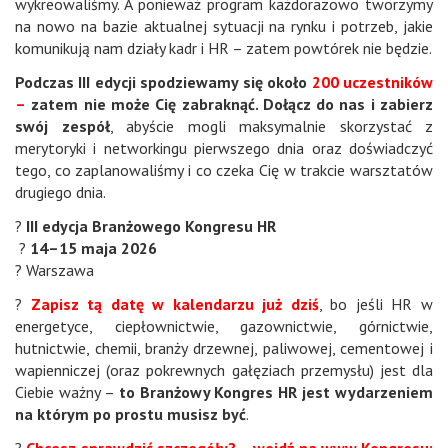
wykreowaliśmy. A ponieważ program każdorazowo tworzymy
na nowo na bazie aktualnej sytuacji na rynku i potrzeb, jakie
komunikują nam działy kadr i HR – zatem powtórek nie będzie.
Podczas III edycji spodziewamy się około
200 uczestników
–
zatem nie może Cię zabraknąć. Dołącz do nas i zabierz
swój zespół
, abyście mogli maksymalnie skorzystać z
merytoryki i networkingu pierwszego dnia oraz doświadczyć
tego, co zaplanowaliśmy i co czeka Cię w trakcie warsztatów
drugiego dnia.
?
III edycja Branżowego Kongresu HR
?
14–15 maja 2026
? Warszawa
?
Zapisz tą datę w kalendarzu już dziś
, bo jeśli HR w
energetyce, ciepłownictwie, gazownictwie, górnictwie,
hutnictwie, chemii, branży drzewnej, paliwowej, cementowej i
wapienniczej (oraz pokrewnych gałęziach przemysłu) jest dla
Ciebie ważny –
to Branżowy Kongres HR jest wydarzeniem
na którym po prostu musisz być
.
?
Chcesz sprawdzić szczegóły? – wejdź na www Kongresu: