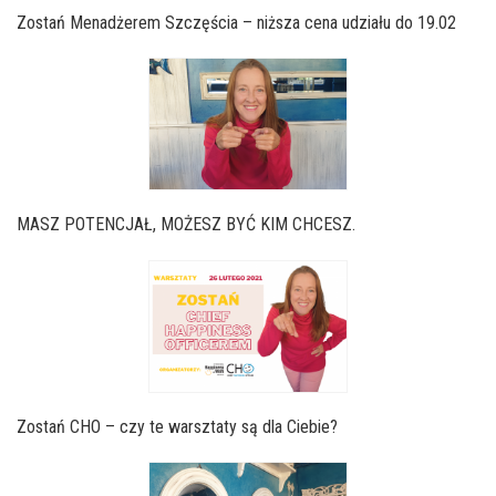
Zostań Menadżerem Szczęścia – niższa cena udziału do 19.02
MASZ POTENCJAŁ, MOŻESZ BYĆ KIM CHCESZ.
Zostań CHO – czy te warsztaty są dla Ciebie?