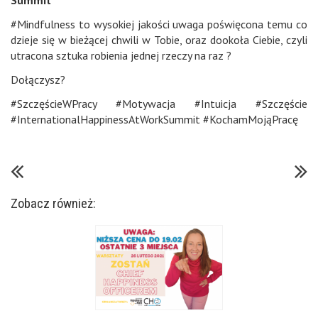
Summit
#Mindfulness to wysokiej jakości uwaga poświęcona temu co
dzieje się w bieżącej chwili w Tobie, oraz dookoła Ciebie, czyli
utracona sztuka robienia jednej rzeczy na raz ?
Dołączysz?
#SzczęścieWPracy #Motywacja #Intuicja #Szczęście
#InternationalHappinessAtWorkSummit #KochamMojąPracę
Zobacz również: