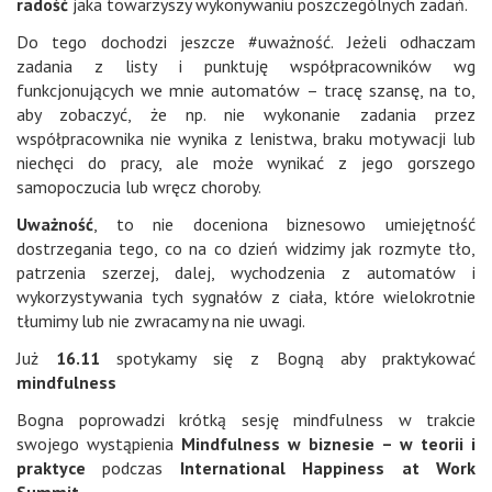
radość
jaka towarzyszy wykonywaniu poszczególnych zadań.
Do tego dochodzi jeszcze #uważność. Jeżeli odhaczam
zadania z listy i punktuję współpracowników wg
funkcjonujących we mnie automatów – tracę szansę, na to,
aby zobaczyć, że np. nie wykonanie zadania przez
współpracownika nie wynika z lenistwa, braku motywacji lub
niechęci do pracy, ale może wynikać z jego gorszego
samopoczucia lub wręcz choroby.
Uważność
, to nie doceniona biznesowo umiejętność
dostrzegania tego, co na co dzień widzimy jak rozmyte tło,
patrzenia szerzej, dalej, wychodzenia z automatów i
wykorzystywania tych sygnałów z ciała, które wielokrotnie
tłumimy lub nie zwracamy na nie uwagi.
Już
16.11
spotykamy się z Bogną aby praktykować
mindfulness
Bogna poprowadzi krótką sesję mindfulness w trakcie
swojego wystąpienia
Mindfulness w biznesie – w teorii i
praktyce
podczas
International Happiness at Work