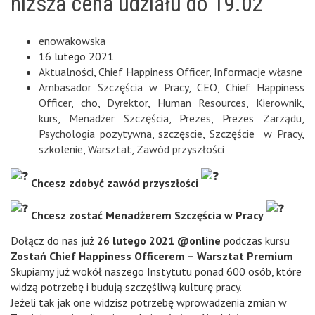
niższa cena udziału do 19.02
enowakowska
16 lutego 2021
Aktualności
,
Chief Happiness Officer
,
Informacje własne
Ambasador Szczęścia w Pracy
,
CEO
,
Chief Happiness
Officer
,
cho
,
Dyrektor
,
Human Resources
,
Kierownik
,
kurs
,
Menadżer Szczęścia
,
Prezes
,
Prezes Zarządu
,
Psychologia pozytywna
,
szczęscie
,
Szczęście w Pracy
,
szkolenie
,
Warsztat
,
Zawód przyszłości
Chcesz zdobyć zawód przyszłości
Chcesz zostać Menadżerem Szczęścia w Pracy
Dołącz do nas już
26 lutego 2021 @online
podczas kursu
Zostań Chief Happiness Officerem – Warsztat Premium
Skupiamy już wokół naszego Instytutu ponad 600 osób, które
widzą potrzebę i budują szczęśliwą kulturę pracy.
Jeżeli tak jak one widzisz potrzebę wprowadzenia zmian w