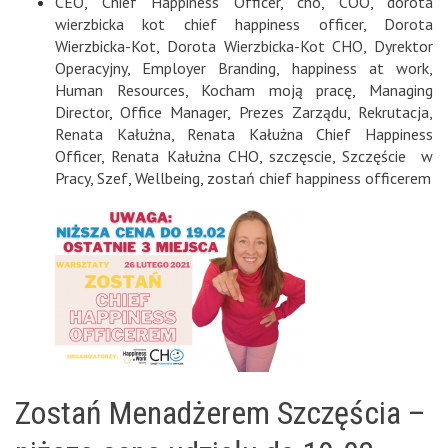
CEO
,
Chief Happiness Officer
,
cho
,
COO
,
dorota
wierzbicka kot chief happiness officer
,
Dorota
Wierzbicka-Kot
,
Dorota Wierzbicka-Kot CHO
,
Dyrektor
Operacyjny
,
Employer Branding
,
happiness at work
,
Human Resources
,
Kocham moją pracę
,
Managing
Director
,
Office Manager
,
Prezes Zarządu
,
Rekrutacja
,
Renata Kałużna
,
Renata Kałużna Chief Happiness
Officer
,
Renata Kałużna CHO
,
szczęscie
,
Szczęście w
Pracy
,
Szef
,
Wellbeing
,
zostań chief happiness officerem
Zostań Menadżerem Szczęścia –