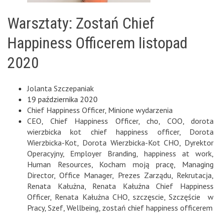
Warsztaty: Zostań Chief
Happiness Officerem listopad
2020
Jolanta Szczepaniak
19 października 2020
Chief Happiness Officer
,
Minione wydarzenia
CEO
,
Chief Happiness Officer
,
cho
,
COO
,
dorota
wierzbicka kot chief happiness officer
,
Dorota
Wierzbicka-Kot
,
Dorota Wierzbicka-Kot CHO
,
Dyrektor
Operacyjny
,
Employer Branding
,
happiness at work
,
Human Resources
,
Kocham moją pracę
,
Managing
Director
,
Office Manager
,
Prezes Zarządu
,
Rekrutacja
,
Renata Kałużna
,
Renata Kałużna Chief Happiness
Officer
,
Renata Kałużna CHO
,
szczęscie
,
Szczęście w
Pracy
,
Szef
,
Wellbeing
,
zostań chief happiness officerem