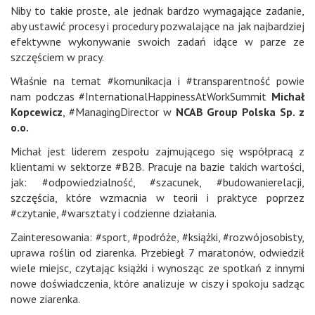
Niby to takie proste, ale jednak bardzo wymagające zadanie,
aby ustawić procesy i procedury pozwalające na jak najbardziej
efektywne wykonywanie swoich zadań idące w parze ze
szczęściem w pracy.
Właśnie na temat #komunikacja i #transparentność powie
nam podczas #InternationalHappinessAtWorkSummit
Michał
Kopcewicz
, #ManagingDirector w
NCAB Group Polska Sp. z
o.o.
Michał jest liderem zespołu zajmującego się współpracą z
klientami w sektorze #B2B. Pracuje na bazie takich wartości,
jak: #odpowiedzialność, #szacunek, #budowanierelacji,
szczęścia, które wzmacnia w teorii i praktyce poprzez
#czytanie, #warsztaty i codzienne działania.
Zainteresowania: #sport, #podróże, #książki, #rozwójosobisty,
uprawa roślin od ziarenka. Przebiegł 7 maratonów, odwiedził
wiele miejsc, czytając książki i wynosząc ze spotkań z innymi
nowe doświadczenia, które analizuje w ciszy i spokoju sadząc
nowe ziarenka.