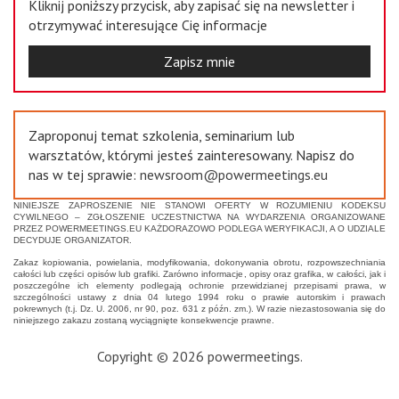
Kliknij poniższy przycisk, aby zapisać się na newsletter i
otrzymywać interesujące Cię informacje
Zapisz mnie
Zaproponuj temat szkolenia, seminarium lub
warsztatów, którymi jesteś zainteresowany. Napisz do
nas w tej sprawie:
newsroom@powermeetings.eu
NINIEJSZE ZAPROSZENIE NIE STANOWI OFERTY W ROZUMIENIU KODEKSU
CYWILNEGO – ZGŁOSZENIE UCZESTNICTWA NA WYDARZENIA ORGANIZOWANE
PRZEZ POWERMEETINGS.EU KAŻDORAZOWO PODLEGA WERYFIKACJI, A O UDZIALE
DECYDUJE ORGANIZATOR.
Zakaz kopiowania, powielania, modyfikowania, dokonywania obrotu, rozpowszechniania
całości lub części opisów lub grafiki. Zarówno informacje, opisy oraz grafika, w całości, jak i
poszczególne ich elementy podlegają ochronie przewidzianej przepisami prawa, w
szczególności ustawy z dnia 04 lutego 1994 roku o prawie autorskim i prawach
pokrewnych (t.j. Dz. U. 2006, nr 90, poz. 631 z późn. zm.). W razie niezastosowania się do
niniejszego zakazu zostaną wyciągnięte konsekwencje prawne.
Copyright © 2026 powermeetings.