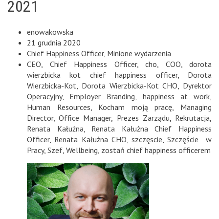
2021
enowakowska
21 grudnia 2020
Chief Happiness Officer
,
Minione wydarzenia
CEO
,
Chief Happiness Officer
,
cho
,
COO
,
dorota
wierzbicka kot chief happiness officer
,
Dorota
Wierzbicka-Kot
,
Dorota Wierzbicka-Kot CHO
,
Dyrektor
Operacyjny
,
Employer Branding
,
happiness at work
,
Human Resources
,
Kocham moją pracę
,
Managing
Director
,
Office Manager
,
Prezes Zarządu
,
Rekrutacja
,
Renata Kałużna
,
Renata Kałużna Chief Happiness
Officer
,
Renata Kałużna CHO
,
szczęscie
,
Szczęście w
Pracy
,
Szef
,
Wellbeing
,
zostań chief happiness officerem