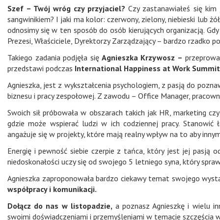
Szef – Twój wróg czy przyjaciel?
Czy zastanawiałeś się kim 
sangwinikiem? I jaki ma kolor: czerwony, zielony, niebieski lub
odnosimy się w ten sposób do osób kierujących organizacją. Gdy 
Prezesi, Właściciele, Dyrektorzy Zarządzający – bardzo rzadko 
Takiego zadania podjęła się
Agnieszka Krzywosz –
przeprowad
przedstawi podczas
International Happiness at Work Summit
Agnieszka, jest z wykształcenia psychologiem, z pasją do poznaw
biznesu i pracy zespołowej. Z zawodu – Office Manager, pracowni
Swoich sił próbowała w obszarach takich jak HR, marketing czy
gdzie może wspierać ludzi w ich codziennej pracy. Stanowić 
angażuje się w projekty, które mają realny wpływ na to aby innym 
Energię i pewność siebie czerpie z tańca, który jest jej pasją od
niedoskonałości uczy się od swojego 5 letniego syna, który spra
Agnieszka zaproponowała bardzo ciekawy temat swojego wystą
współpracy i komunikacji.
Dołącz do nas w listopadzie,
a poznasz Agnieszkę i wielu in
swoimi doświadczeniami i przemyśleniami w temacie szczęścia w