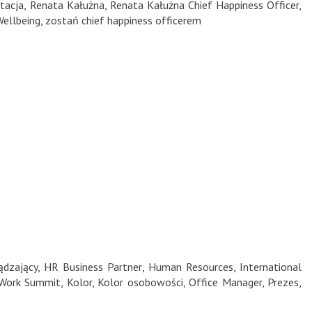
tacja
,
Renata Kałużna
,
Renata Kałużna Chief Happiness Officer
,
Wellbeing
,
zostań chief happiness officerem
ądzający
,
HR Business Partner
,
Human Resources
,
International
 Work Summit
,
Kolor
,
Kolor osobowości
,
Office Manager
,
Prezes
,