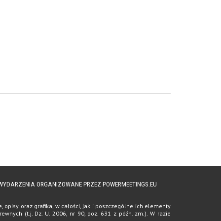
A WYDARZENIA ORGANIZOWANE PRZEZ POWERMEETINGS.EU
opisy oraz grafika, w całości, jak i poszczególne ich elementy
ych (t.j. Dz. U. 2006, nr 90, poz. 631 z późn. zm.). W razie