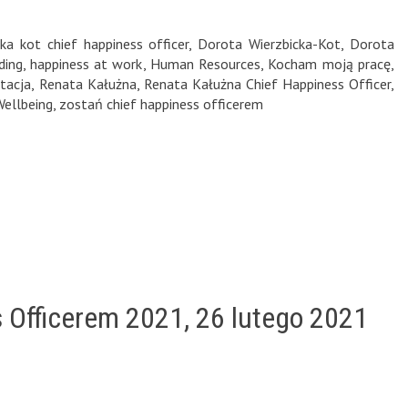
ka kot chief happiness officer
,
Dorota Wierzbicka-Kot
,
Dorota
ding
,
happiness at work
,
Human Resources
,
Kocham moją pracę
,
tacja
,
Renata Kałużna
,
Renata Kałużna Chief Happiness Officer
,
Wellbeing
,
zostań chief happiness officerem
 Officerem 2021, 26 lutego 2021