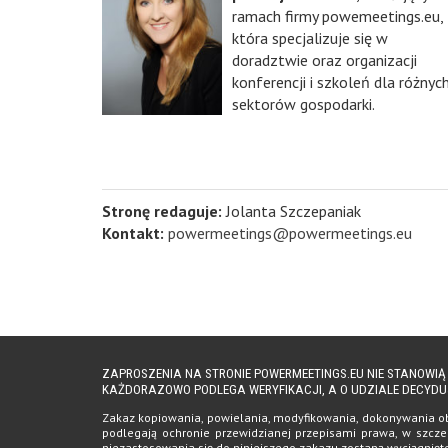
ramach firmy powemeetings.eu,
która specjalizuje się w
doradztwie oraz organizacji
konferencji i szkoleń dla różnyc
sektorów gospodarki.
Stronę redaguje:
Jolanta Szczepaniak
Kontakt:
powermeetings@powermeetings.eu
ZAPROSZENIA NA STRONIE POWERMEETINGS.EU NIE STANOWI
KAŻDORAZOWO PODLEGA WERYFIKACJI, A O UDZIALE DECYDU
Zakaz kopiowania, powielania, modyfikowania, dokonywania obro
podlegają ochronie przewidzianej przepisami prawa, w szczeg
niezastosowania się do niniejszego zakazu zostaną wyciągnię