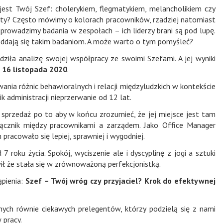
jest Twój Szef: cholerykiem, flegmatykiem, melancholikiem czy
 żółty? Często mówimy o kolorach pracowników, rzadziej natomiast
prowadzimy badania w zespołach – ich liderzy brani są pod lupę.
poddają się takim badaniom. A może warto o tym pomyśleć?
ziła analizę swojej współpracy ze swoimi Szefami. A jej wyniki
 16 listopada 2020
.
ania różnic behawioralnych i relacji międzyludzkich w kontekście
k administracji nieprzerwanie od 12 lat.
 sprzedaż po to aby w końcu zrozumieć, że jej miejsce jest tam
łącznik między pracownikami a zarządem. Jako Office Manager
pracowało się lepiej, sprawniej i wygodniej.
 7 roku życia. Spokój, wyciszenie ale i dyscyplinę z jogi a sztuki
wił że stała się w zrównoważoną perfekcjonistką.
pienia:
Szef – Twój wróg czy przyjaciel? Krok do efektywnej
nych równie ciekawych prelegentów, którzy podzielą się z nami
 pracy.