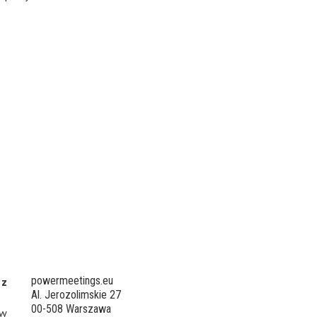
powermeetings.eu
 z
Al. Jerozolimskie 27
00-508 Warszawa
 w