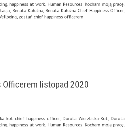
ding
,
happiness at work
,
Human Resources
,
Kocham moją pracę
,
tacja
,
Renata Kałużna
,
Renata Kałużna Chief Happiness Officer
,
Wellbeing
,
zostań chief happiness officerem
 Officerem listopad 2020
ka kot chief happiness officer
,
Dorota Wierzbicka-Kot
,
Dorota
ding
,
happiness at work
,
Human Resources
,
Kocham moją pracę
,