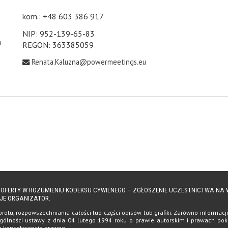
kom.: +48 603 386 917
NIP: 952-139-65-83
h
REGON: 363385059
Renata.Kaluzna@powermeetings.eu
Ą OFERTY W ROZUMIENIU KODEKSU CYWILNEGO – ZGŁOSZENIE UCZESTNICTWA N
JE ORGANIZATOR.
tu, rozpowszechniania całości lub części opisów lub grafiki. Zarówno informacje, 
ólności ustawy z dnia 04 lutego 1994 roku o prawie autorskim i prawach pokrewn
te konsekwencje prawne.