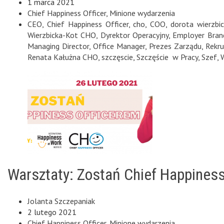
1 marca 2021
Chief Happiness Officer
,
Minione wydarzenia
CEO
,
Chief Happiness Officer
,
cho
,
COO
,
dorota wierzbic
Wierzbicka-Kot CHO
,
Dyrektor Operacyjny
,
Employer Bran
Managing Director
,
Office Manager
,
Prezes Zarządu
,
Rekru
Renata Kałużna CHO
,
szczęscie
,
Szczęście w Pracy
,
Szef
,
Warsztaty: Zostań Chief Happiness
Jolanta Szczepaniak
2 lutego 2021
Chief Happiness Officer
,
Minione wydarzenia