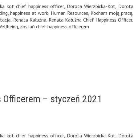
ka kot chief happiness officer
,
Dorota Wierzbicka-Kot
,
Dorota
ding
,
happiness at work
,
Human Resources
,
Kocham moją pracę
,
tacja
,
Renata Kałużna
,
Renata Kałużna Chief Happiness Officer
,
Wellbeing
,
zostań chief happiness officerem
s Officerem – styczeń 2021
ka kot chief happiness officer
,
Dorota Wierzbicka-Kot
,
Dorota