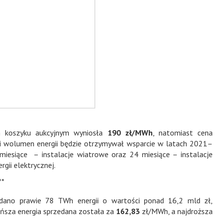
m koszyku aukcyjnym wyniosła
190 zł/MWh
, natomiast cena
ji wolumen energii będzie otrzymywał wsparcie w latach 2021–
miesiące – instalacje wiatrowe oraz 24 miesiące – instalacje
gii elektrycznej.
**
edano prawie 78 TWh energii o wartości ponad 16,2 mld zł,
ńsza energia sprzedana została za
162,83
zł/MWh, a najdroższa