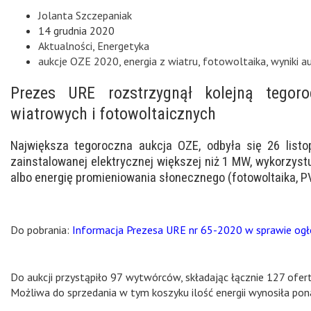
Jolanta Szczepaniak
14 grudnia 2020
Aktualności
,
Energetyka
aukcje OZE 2020
,
energia z wiatru
,
fotowoltaika
,
wyniki a
Prezes URE rozstrzygnął kolejną tegoro
wiatrowych i fotowoltaicznych
Największa tegoroczna aukcja OZE, odbyła się 26 listo
zainstalowanej elektrycznej większej niż 1 MW, wykorzystu
albo energię promieniowania słonecznego (fotowoltaika, PV
Do pobrania:
Informacja Prezesa URE nr 65-2020 w sprawie ogł
Do aukcji przystąpiło 97 wytwórców, składając łącznie 127 ofert (
Możliwa do sprzedania w tym koszyku ilość energii wynosiła po