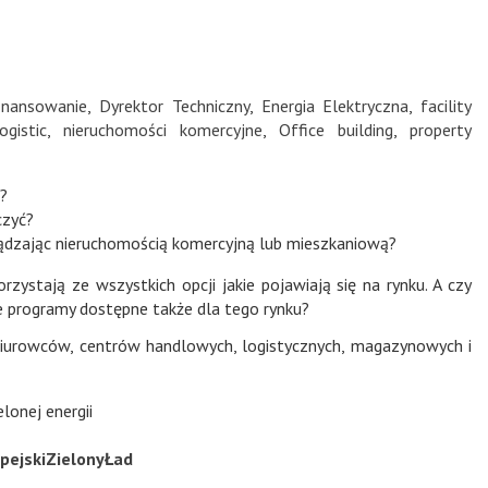
inansowanie
,
Dyrektor Techniczny
,
Energia Elektryczna
,
facility
ogistic
,
nieruchomości komercyjne
,
Office building
,
property
?
czyć?
dzając nieruchomością komercyjną lub mieszkaniową?
rzystają ze wszystkich opcji jakie pojawiają się na rynku. A czy
ne programy dostępne także dla tego rynku?
 biurowców, centrów handlowych, logistycznych, magazynowych i
onej energii
pejskiZielonyŁad