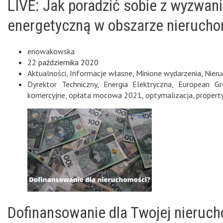
LIVE: Jak poradzić sobie z wyzwan
energetyczną w obszarze nieruch
enowakowska
22 października 2020
Aktualności
,
Informacje własne
,
Minione wydarzenia
,
Nier
Dyrektor Techniczny
,
Energia Elektryczna
,
European Gr
komercyjne
,
opłata mocowa 2021
,
optymalizacja
,
proper
Dofinansowanie dla Twojej nieruc