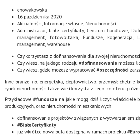
enowakowska
16 października 2020
Aktualności
,
Informacje własne
,
Nieruchomości
Administrator
,
białe certyfikaty
,
Centrum handlowe
,
Dof
management
,
fotowoltaika
,
Fundusze
,
kogeneracja
,
L
management
,
warehouse
Czy korzystasz z dofinansowania dla swojej nieruchomości
Czy wiesz, na jakiego rodzaju
#dofinansowanie
możesz li
Czy wiesz, gdzie możesz wypracować
#oszczędności
zarzą
Inne branże, np. energetyka, ciepłownictwo, przemysł chętnie ko
rynek nieruchomości także wie i korzysta z tego, co oferują róż
Przykładowe
#fundusze
na jakie mogą dziś liczyć właściciele
produkcyjnych, oraz nieruchomości mieszkaniowych:
dofinansowanie projektów związanych z wytwarzaniem ziel
#BiałeCertyfikaty
już wkrótce nowa pula dostępna w ramach projektu
#Euro