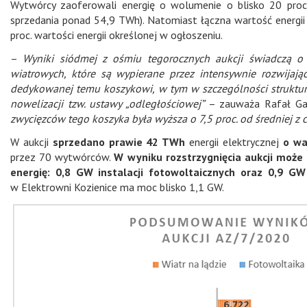
Wytwórcy zaoferowali energię o wolumenie o blisko 20 proc.
sprzedania ponad 54,9 TWh). Natomiast łączna wartość energi
proc. wartości energii określonej w ogłoszeniu.
–
Wyniki siódmej z ośmiu tegorocznych aukcji świadczą o
wiatrowych, które są wypierane przez intensywnie rozwijające
dedykowanej temu koszykowi, w tym w szczególności struktura
nowelizacji tzw. ustawy „odległościowej”
– zauważa Rafał Ga
zwycięzców tego koszyka była wyższa o 7,5 proc. od średniej 
W aukcji
sprzedano prawie 42 TWh
energii
elektrycznej
o wa
przez 70 wytwórców.
W wyniku rozstrzygnięcia aukcji moż
energię: 0,8 GW instalacji fotowoltaicznych oraz 0,9 G
w Elektrowni Kozienice ma moc blisko 1,1 GW.