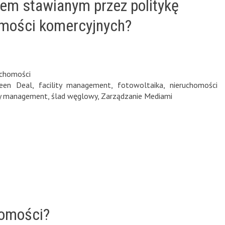
iem stawianym przez politykę
omości komercyjnych?
uchomości
een Deal
,
facility management
,
fotowoltaika
,
nieruchomości
ty management
,
ślad węglowy
,
Zarządzanie Mediami
homości?