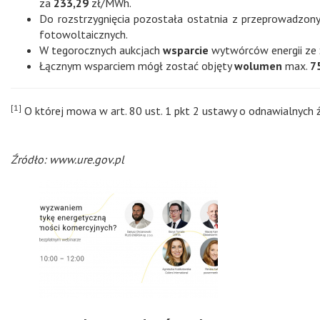
za
233,29
zł/MWh.
Do rozstrzygnięcia pozostała ostatnia z przeprowadzony
fotowoltaicznych.
W tegorocznych aukcjach
wsparcie
wytwórców energii ze 
Łącznym wsparciem mógł zostać objęty
wolumen
max.
7
[1]
O której mowa w art. 80 ust. 1 pkt 2 ustawy o odnawialnych źró
Źródło: www.ure.gov.pl