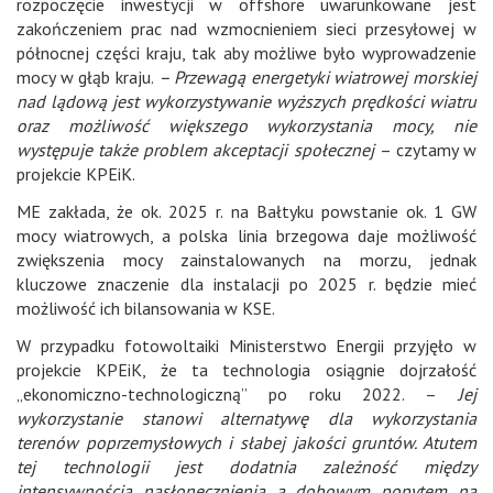
rozpoczęcie inwestycji w offshore uwarunkowane jest
zakończeniem prac nad wzmocnieniem sieci przesyłowej w
północnej części kraju, tak aby możliwe było wyprowadzenie
mocy w głąb kraju.
– Przewagą energetyki wiatrowej morskiej
nad lądową jest wykorzystywanie wyższych prędkości wiatru
oraz możliwość większego wykorzystania mocy, nie
występuje także problem akceptacji społecznej
– czytamy w
projekcie KPEiK.
ME zakłada, że ok. 2025 r. na Bałtyku powstanie ok. 1 GW
mocy wiatrowych, a polska linia brzegowa daje możliwość
zwiększenia mocy zainstalowanych na morzu, jednak
kluczowe znaczenie dla instalacji po 2025 r. będzie mieć
możliwość ich bilansowania w KSE.
W przypadku fotowoltaiki Ministerstwo Energii przyjęło w
projekcie KPEiK, że ta technologia osiągnie dojrzałość
„ekonomiczno-technologiczną” po roku 2022. –
Jej
wykorzystanie stanowi alternatywę dla wykorzystania
terenów poprzemysłowych i słabej jakości gruntów. Atutem
tej technologii jest dodatnia zależność między
intensywnością nasłonecznienia a dobowym popytem na