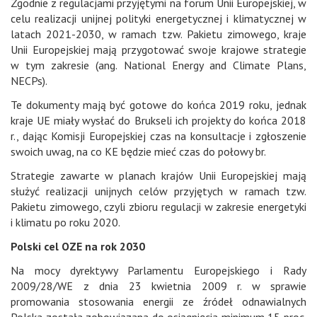
Zgodnie z regulacjami przyjętymi na forum Unii Europejskiej, w
celu realizacji unijnej polityki energetycznej i klimatycznej w
latach 2021-2030, w ramach tzw. Pakietu zimowego, kraje
Unii Europejskiej mają przygotować swoje krajowe strategie
w tym zakresie (ang. National Energy and Climate Plans,
NECPs).
Te dokumenty mają być gotowe do końca 2019 roku, jednak
kraje UE miały wysłać do Brukseli ich projekty do końca 2018
r., dając Komisji Europejskiej czas na konsultacje i zgłoszenie
swoich uwag, na co KE będzie mieć czas do połowy br.
Strategie zawarte w planach krajów Unii Europejskiej mają
służyć realizacji unijnych celów przyjętych w ramach tzw.
Pakietu zimowego, czyli zbioru regulacji w zakresie energetyki
i klimatu po roku 2020.
Polski cel OZE na rok 2030
Na mocy dyrektywy Parlamentu Europejskiego i Rady
2009/28/WE z dnia 23 kwietnia 2009 r. w sprawie
promowania stosowania energii ze źródeł odnawialnych
Polska została zobowiązana do osiągnięcia minimum 15 proc.