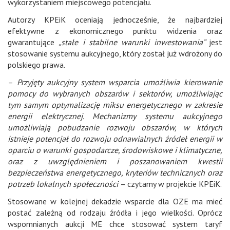
wykorzystaniem miejscowego potencjału.
Autorzy KPEiK oceniają jednocześnie, że najbardziej
efektywne z ekonomicznego punktu widzenia oraz
gwarantujące
„stałe i stabilne warunki inwestowania”
jest
stosowanie systemu aukcyjnego, który został już wdrożony do
polskiego prawa.
–
Przyjęty aukcyjny system wsparcia umożliwia kierowanie
pomocy do wybranych obszarów i sektorów, umożliwiając
tym samym optymalizację miksu energetycznego w zakresie
energii elektrycznej. Mechanizmy systemu aukcyjnego
umożliwiają pobudzanie rozwoju obszarów, w których
istnieje potencjał do rozwoju odnawialnych źródeł energii w
oparciu o warunki gospodarcze, środowiskowe i klimatyczne,
oraz z uwzględnieniem i poszanowaniem kwestii
bezpieczeństwa energetycznego, kryteriów technicznych oraz
potrzeb lokalnych społeczności
– czytamy w projekcie KPEiK.
Stosowane w kolejnej dekadzie wsparcie dla OZE ma mieć
postać zależną od rodzaju źródła i jego wielkości. Oprócz
wspomnianych aukcji ME chce stosować system taryf