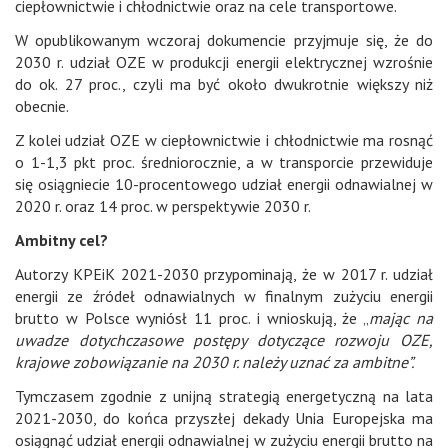
ciepłownictwie i chłodnictwie oraz na cele transportowe.
W opublikowanym wczoraj dokumencie przyjmuje się, że do
2030 r. udział OZE w produkcji energii elektrycznej wzrośnie
do ok. 27 proc., czyli ma być około dwukrotnie większy niż
obecnie.
Z kolei udział OZE w ciepłownictwie i chłodnictwie ma rosnąć
o 1-1,3 pkt proc. średniorocznie, a w transporcie przewiduje
się osiągniecie 10-procentowego udział energii odnawialnej w
2020 r. oraz 14 proc. w perspektywie 2030 r.
Ambitny cel?
Autorzy KPEiK 2021-2030 przypominają, że w 2017 r. udział
energii ze źródeł odnawialnych w finalnym zużyciu energii
brutto w Polsce wyniósł 11 proc. i wnioskują, że „
mając na
uwadze dotychczasowe postępy dotyczące rozwoju OZE,
krajowe zobowiązanie na 2030 r. należy uznać za ambitne”.
Tymczasem zgodnie z unijną strategią energetyczną na lata
2021-2030, do końca przyszłej dekady Unia Europejska ma
osiągnąć udział energii odnawialnej w zużyciu energii brutto na