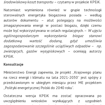
środowiskowy koszt transportu
– czytamy w projekcie KPEiK.
Natomiast wymieniona również w grupie technologii
sterowalnych energetyka biogazowa posiada – według
autorów dokumentu – atut polegający na możliwości
zmagazynowania energii w postaci biogazu, dzięki czemu
może być wykorzystywana w celach regulacyjnych. –
W ujęciu
ogólnogospodarczym wykorzystania biogaz stanowi
dodatkową wartość dodaną, gdyż umożliwia
zagospodarowanie szczególnie uciążliwych odpadów
–
np.
zwierzęcych, gazów wysypiskowych
– oceniają autorzy
KPEiK.
Konsultacje
Ministerstwo Energii zapewnia, że projekt „Krajowego planu
na rzecz energii i klimatu na lata 2021-2030” jest spójny z
przedstawionym w ubiegłym miesiącu przez ME projektem
„Polityki energetycznej Polski do 2040 roku”.
Ostateczna wersja KPEiK ma zostać opracowana po
uwzględnieniu wniosków wynikających z uzgodnień