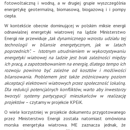
fotowoltaiczną i wodną, a w drugiej grupie wyszczególnia
energetykę geotermalną, biomasową, biogazową i i pompy
ciepła.
W kontekście obecnie dominującej w polskim miksie energii
odnawialnej energetyki wiatrowej na lądzie Ministerstwo
Energii nie przewiduje
„tak dynamicznego wzrostu udziału tej
technologii w bilansie energetycznym, jak w latach
poprzednich”.
–
Istotnym utrudnieniem w wykorzystywaniu
energetyki wiatrowej na ladzie jest brak zależności między
ich pracą, a zapotrzebowaniem na energię, dlatego tempo ich
rozwoju powinno być zależne od kosztów i możliwości
bilansowania. Problemem jest także zróżnicowany poziom
akceptacji elektrowni wiatrowych przez społeczność lokalną.
Dla redukcji potencjalnych konfliktów, warto aby inwestorzy
tworzyli systemy partycypacji mieszkańców w realizację
projektów –
czytamy w projekcie KPEiK.
O wiele korzystniej w projekcie dokumentu przygotowanego
przez Ministerstwo Energii została natomiast omówiona
morska energetyka wiatrowa. ME zaznacza jednak, że