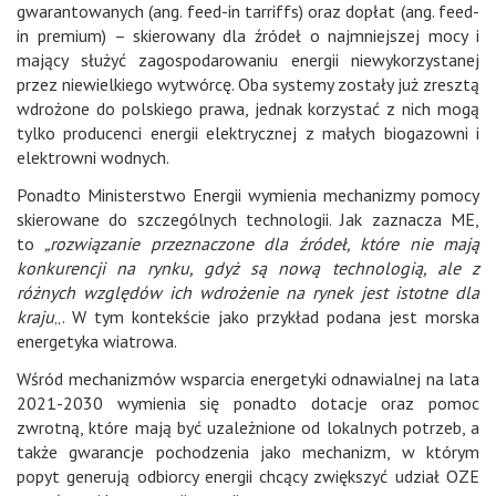
gwarantowanych (ang. feed-in tarriffs) oraz dopłat (ang. feed-
in premium) – skierowany dla źródeł o najmniejszej mocy i
mający służyć zagospodarowaniu energii niewykorzystanej
przez niewielkiego wytwórcę. Oba systemy zostały już zresztą
wdrożone do polskiego prawa, jednak korzystać z nich mogą
tylko producenci energii elektrycznej z małych biogazowni i
elektrowni wodnych.
Ponadto Ministerstwo Energii wymienia mechanizmy pomocy
skierowane do szczególnych technologii. Jak zaznacza ME,
to
„rozwiązanie przeznaczone dla źródeł, które nie mają
konkurencji na rynku, gdyż są nową technologią, ale z
różnych względów ich wdrożenie na rynek jest istotne dla
kraju
„. W tym kontekście jako przykład podana jest morska
energetyka wiatrowa.
Wśród mechanizmów wsparcia energetyki odnawialnej na lata
2021-2030 wymienia się ponadto dotacje oraz pomoc
zwrotną, które mają być uzależnione od lokalnych potrzeb, a
także gwarancje pochodzenia jako mechanizm, w którym
popyt generują odbiorcy energii chcący zwiększyć udział OZE