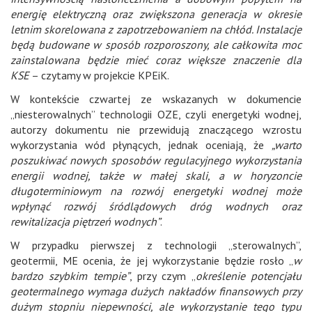
energię elektryczną oraz zwiększona generacja w okresie
letnim skorelowana z zapotrzebowaniem na chłód. Instalacje
będą budowane w sposób rozporoszony, ale całkowita moc
zainstalowana będzie mieć coraz większe znaczenie dla
KSE
– czytamy w projekcie KPEiK.
W kontekście czwartej ze wskazanych w dokumencie
„niesterowalnych” technologii OZE, czyli energetyki wodnej,
autorzy dokumentu nie przewidują znaczącego wzrostu
wykorzystania wód płynących, jednak oceniają, że
„warto
poszukiwać nowych sposobów regulacyjnego wykorzystania
energii wodnej, także w małej skali, a w horyzoncie
długoterminiowym na rozwój energetyki wodnej może
wpłynąć rozwój śródlądowych dróg wodnych oraz
rewitalizacja piętrzeń wodnych”
.
W przypadku pierwszej z technologii „sterowalnych”,
geotermii, ME ocenia, że jej wykorzystanie będzie rosło „
w
bardzo szybkim tempie”
, przy czym „
określenie potencjału
geotermalnego wymaga dużych nakładów finansowych przy
dużym stopniu niepewności, ale wykorzystanie tego typu