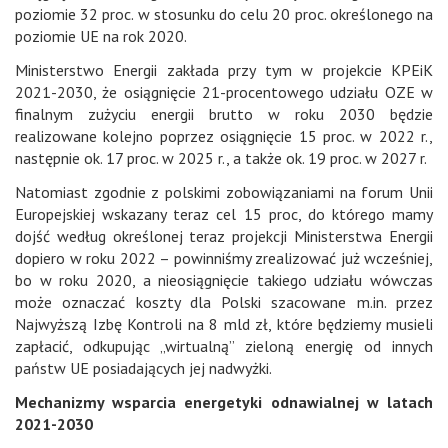
poziomie 32 proc. w stosunku do celu 20 proc. określonego na
poziomie UE na rok 2020.
Ministerstwo Energii zakłada przy tym w projekcie KPEiK
2021-2030, że osiągnięcie 21-procentowego udziału OZE w
finalnym zużyciu energii brutto w roku 2030 będzie
realizowane kolejno poprzez osiągnięcie 15 proc. w 2022 r.,
następnie ok. 17 proc. w 2025 r., a także ok. 19 proc. w 2027 r.
Natomiast zgodnie z polskimi zobowiązaniami na forum Unii
Europejskiej wskazany teraz cel 15 proc, do którego mamy
dojść według określonej teraz projekcji Ministerstwa Energii
dopiero w roku 2022 – powinniśmy zrealizować już wcześniej,
bo w roku 2020, a nieosiągnięcie takiego udziału wówczas
może oznaczać koszty dla Polski szacowane m.in. przez
Najwyższą Izbę Kontroli na 8 mld zł, które będziemy musieli
zapłacić, odkupując „wirtualną” zieloną energię od innych
państw UE posiadających jej nadwyżki.
Mechanizmy wsparcia energetyki odnawialnej w latach
2021-2030