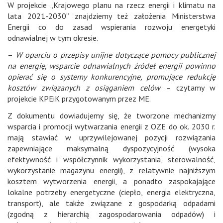
W projekcie „Krajowego planu na rzecz energii i klimatu na
lata 2021-2030” znajdziemy też założenia Ministerstwa
Energii co do zasad wspierania rozwoju energetyki
odnawialnej w tym okresie.
–
W oparciu o przepisy unijne dotyczące pomocy publicznej
na energię, wsparcie odnawialnych źródeł energii powinno
opierać się o systemy konkurencyjne, promujące redukcję
kosztów związanych z osiąganiem celów
– czytamy w
projekcie KPEiK przygotowanym przez ME.
Z dokumentu dowiadujemy się, że tworzone mechanizmy
wsparcia i promocji wytwarzania energii z OZE do ok. 2030 r.
mają stawiać w uprzywilejowanej pozycji rozwiązania
zapewniające maksymalną dyspozycyjność (wysoka
efektywność i współczynnik wykorzystania, sterowalność,
wykorzystanie magazynu energii), z relatywnie najniższym
kosztem wytworzenia energii, a ponadto zaspokajające
lokalne potrzeby energetyczne (ciepło, energia elektryczna,
transport), ale także związane z gospodarką odpadami
(zgodną z hierarchią zagospodarowania odpadów) i