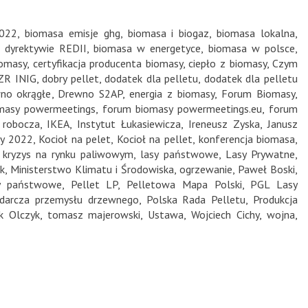
2022
,
biomasa emisje ghg
,
biomasa i biogaz
,
biomasa lokalna
,
 dyrektywie REDII
,
biomasa w energetyce
,
biomasa w polsce
,
iomasy
,
certyfikacja producenta biomasy
,
ciepło z biomasy
,
Czym
ZR INIG
,
dobry pellet
,
dodatek dla pelletu
,
dodatek dla pelletu
no okrągłe
,
Drewno S2AP
,
energia z biomasy
,
Forum Biomasy
,
masy powermeetings
,
forum biomasy powermeetings.eu
,
forum
 robocza
,
IKEA
,
Instytut Łukasiewicza
,
Ireneusz Zyska
,
Janusz
sy 2022
,
Kocioł na pelet
,
Kocioł na pellet
,
konferencja biomasa
,
,
kryzys na rynku paliwowym
,
lasy państwowe
,
Lasy Prywatne
,
k
,
Ministerstwo Klimatu i Środowiska
,
ogrzewanie
,
Paweł Boski
,
sy państwowe
,
Pellet LP
,
Pelletowa Mapa Polski
,
PGL Lasy
odarcza przemysłu drzewnego
,
Polska Rada Pelletu
,
Produkcja
k Olczyk
,
tomasz majerowski
,
Ustawa
,
Wojciech Cichy
,
wojna
,