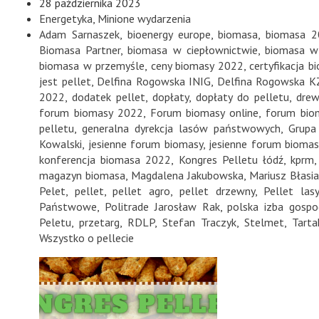
28 października 2023
Energetyka
,
Minione wydarzenia
Adam Sarnaszek
,
bioenergy europe
,
biomasa
,
biomasa 
Biomasa Partner
,
biomasa w ciepłownictwie
,
biomasa w
biomasa w przemyśle
,
ceny biomasy 2022
,
certyfikacja b
jest pellet
,
Delfina Rogowska INIG
,
Delfina Rogowska K
2022
,
dodatek pellet
,
dopłaty
,
dopłaty do pelletu
,
drew
forum biomasy 2022
,
Forum biomasy online
,
forum bio
pelletu
,
generalna dyrekcja lasów państwowych
,
Grupa
Kowalski
,
jesienne forum biomasy
,
jesienne forum bioma
konferencja biomasa 2022
,
Kongres Pelletu łódź
,
kprm
magazyn biomasa
,
Magdalena Jakubowska
,
Mariusz Błasia
Pelet
,
pellet
,
pellet agro
,
pellet drzewny
,
Pellet la
Państwowe
,
Politrade Jarosław Rak
,
polska izba gosp
Peletu
,
przetarg
,
RDLP
,
Stefan Traczyk
,
Stelmet
,
Tarta
Wszystko o pellecie