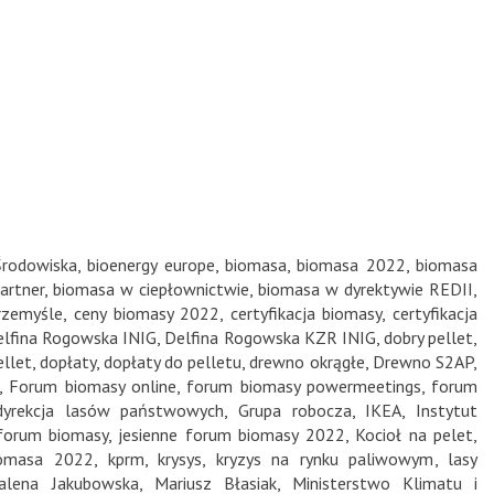
Środowiska
,
bioenergy europe
,
biomasa
,
biomasa 2022
,
biomasa
artner
,
biomasa w ciepłownictwie
,
biomasa w dyrektywie REDII
,
rzemyśle
,
ceny biomasy 2022
,
certyfikacja biomasy
,
certyfikacja
lfina Rogowska INIG
,
Delfina Rogowska KZR INIG
,
dobry pellet
,
llet
,
dopłaty
,
dopłaty do pelletu
,
drewno okrągłe
,
Drewno S2AP
,
,
Forum biomasy online
,
forum biomasy powermeetings
,
forum
dyrekcja lasów państwowych
,
Grupa robocza
,
IKEA
,
Instytut
 forum biomasy
,
jesienne forum biomasy 2022
,
Kocioł na pelet
,
iomasa 2022
,
kprm
,
krysys
,
kryzys na rynku paliwowym
,
lasy
alena Jakubowska
,
Mariusz Błasiak
,
Ministerstwo Klimatu i