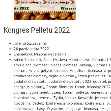
Kongres Pelletu 2022
Jolanta Szczepaniak
26 października 2022
Energetyka
,
Minione wydarzenia
Adam Sarnaszek
,
Anna Moskwa Ministerstwo Klimatu i 
emisje ghg
,
biomasa i biogaz
,
biomasa lokalna
,
Biomasa P
biomasa w energetyce
,
biomasa w polsce
,
biomasa w p
producenta biomasy
,
ciepło z biomasy
,
Czym jest pellet
,
De
dodatek dla pelletu
,
dodatek dla pelletu 2022
,
dodatek pe
energia z biomasy
,
Forum Biomasy
,
forum biomasy 2022
biomasy powermeetings.eu
,
forum pelletu
,
generalna 
Łukasiewicza
,
Ireneusz Zyska
,
Janusz Kowalski
,
jesienne
Kocioł na pellet
,
konferencja biomasa
,
konferencja b
państwowe
,
Lasy Prywatne
,
magazyn biomasa
,
Magd