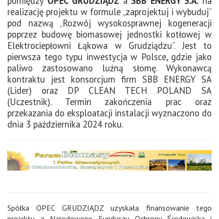
pomiędzy
OPEC GRUDZIĄDZ
a
SBB ENERGY S.A.
na
realizację projektu w formule „zaprojektuj i wybuduj”
pod nazwą „Rozwój wysokosprawnej kogeneracji
poprzez budowę biomasowej jednostki kotłowej w
Elektrociepłowni Łąkowa w Grudziądzu”. Jest to
pierwsza tego typu inwestycja w Polsce, gdzie jako
paliwo zastosowano luźną słomę. Wykonawcą
kontraktu jest konsorcjum firm SBB ENERGY SA
(Lider) oraz DP CLEAN TECH POLAND SA
(Uczestnik). Termin zakończenia prac oraz
przekazania do eksploatacji instalacji wyznaczono do
dnia 3 października 2024 roku.
Spółka OPEC GRUDZIĄDZ uzyskała finansowanie tego
projektu z Narodowego Funduszu Ochrony Środowiska i