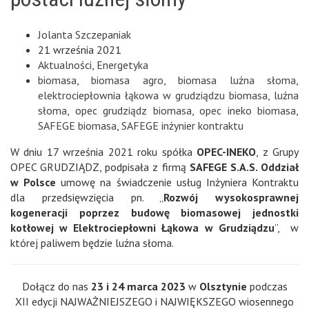
Jolanta Szczepaniak
21 września 2021
Aktualności
,
Energetyka
biomasa
,
biomasa agro
,
biomasa luźna słoma
,
elektrociepłownia łąkowa w grudziądzu biomasa
,
luźna
słoma
,
opec grudziądz biomasa
,
opec ineko biomasa
,
SAFEGE biomasa
,
SAFEGE inżynier kontraktu
W dniu 17 września 2021 roku spółka
OPEC-INEKO
, z Grupy
OPEC GRUDZIĄDZ, podpisała z firmą
SAFEGE S.A.S. Oddział
w Polsce
umowę na świadczenie usług Inżyniera Kontraktu
dla przedsięwzięcia pn. „
Rozwój wysokosprawnej
kogeneracji poprzez budowę biomasowej jednostki
kotłowej w Elektrociepłowni Łąkowa w Grudziądzu
”, w
której paliwem będzie luźna słoma.
Dołącz do nas
23 i 24 marca 2023
w
Olsztynie
podczas
XII edycji NAJWAŻNIEJSZEGO i NAJWIĘKSZEGO wiosennego