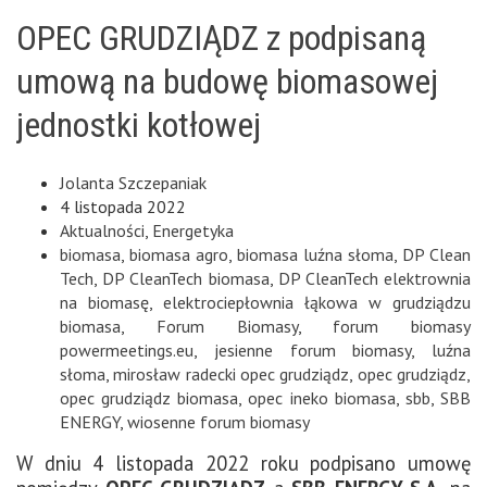
OPEC GRUDZIĄDZ z podpisaną
umową na budowę biomasowej
jednostki kotłowej
Jolanta Szczepaniak
4 listopada 2022
Aktualności
,
Energetyka
biomasa
,
biomasa agro
,
biomasa luźna słoma
,
DP Clean
Tech
,
DP CleanTech biomasa
,
DP CleanTech elektrownia
na biomasę
,
elektrociepłownia łąkowa w grudziądzu
biomasa
,
Forum Biomasy
,
forum biomasy
powermeetings.eu
,
jesienne forum biomasy
,
luźna
słoma
,
mirosław radecki opec grudziądz
,
opec grudziądz
,
opec grudziądz biomasa
,
opec ineko biomasa
,
sbb
,
SBB
ENERGY
,
wiosenne forum biomasy
W dniu 4 listopada 2022 roku podpisano umowę