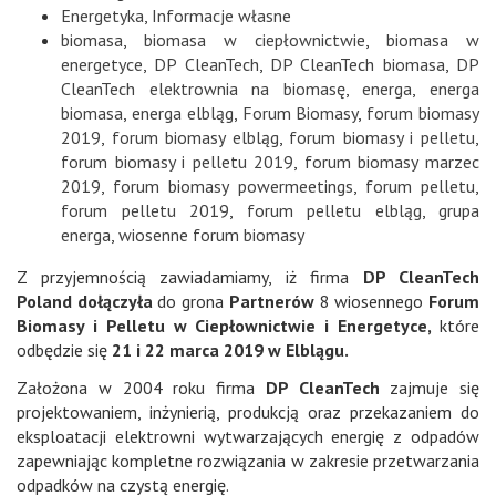
Energetyka
,
Informacje własne
biomasa
,
biomasa w ciepłownictwie
,
biomasa w
energetyce
,
DP CleanTech
,
DP CleanTech biomasa
,
DP
CleanTech elektrownia na biomasę
,
energa
,
energa
biomasa
,
energa elbląg
,
Forum Biomasy
,
forum biomasy
2019
,
forum biomasy elbląg
,
forum biomasy i pelletu
,
forum biomasy i pelletu 2019
,
forum biomasy marzec
2019
,
forum biomasy powermeetings
,
forum pelletu
,
forum pelletu 2019
,
forum pelletu elbląg
,
grupa
energa
,
wiosenne forum biomasy
Z przyjemnością zawiadamiamy, iż firma
DP CleanTech
Poland dołączyła
do grona
Partnerów
8 wiosennego
Forum
Biomasy i Pelletu w Ciepłownictwie i Energetyce,
które
odbędzie się
21 i 22 marca 2019 w Elblągu.
Założona w 2004 roku firma
DP CleanTech
zajmuje się
projektowaniem, inżynierią, produkcją oraz przekazaniem do
eksploatacji elektrowni wytwarzających energię z odpadów
zapewniając kompletne rozwiązania w zakresie przetwarzania
odpadków na czystą energię.