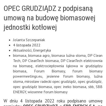
OPEC GRUDZIĄDZ z podpisaną
umową na budowę biomasowej
jednostki kotłowej
Jolanta Szczepaniak
4 listopada 2022
Aktualności
,
Energetyka
biomasa
,
biomasa agro
,
biomasa luźna słoma
,
DP Clean
Tech
,
DP CleanTech biomasa
,
DP CleanTech elektrownia
na biomasę
,
elektrociepłownia łąkowa w grudziądzu
biomasa
,
Forum Biomasy
,
forum biomasy
powermeetings.eu
,
jesienne forum biomasy
,
luźna
słoma
,
mirosław radecki opec grudziądz
,
opec grudziądz
,
opec grudziądz biomasa
,
opec ineko biomasa
,
sbb
,
SBB
ENERGY
,
wiosenne forum biomasy
W dniu 4 listopada 2022 roku podpisano umowę