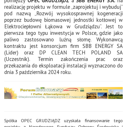
pomiędzy
OPEC GRUDZIĄDZ
a
SBB ENERGY S.A.
na
realizację projektu w formule „zaprojektuj i wybuduj”
pod nazwą „Rozwój wysokosprawnej kogeneracji
poprzez budowę biomasowej jednostki kotłowej w
Elektrociepłowni Łąkowa w Grudziądzu”. Jest to
pierwsza tego typu inwestycja w Polsce, gdzie jako
paliwo zastosowano luźną słomę. Wykonawcą
kontraktu jest konsorcjum firm SBB ENERGY SA
(Lider) oraz DP CLEAN TECH POLAND SA
(Uczestnik). Termin zakończenia prac oraz
przekazania do eksploatacji instalacji wyznaczono do
dnia 3 października 2024 roku.
Spółka OPEC GRUDZIĄDZ uzyskała finansowanie tego
projektu z Narodowego Funduszu Ochrony Środowiska i