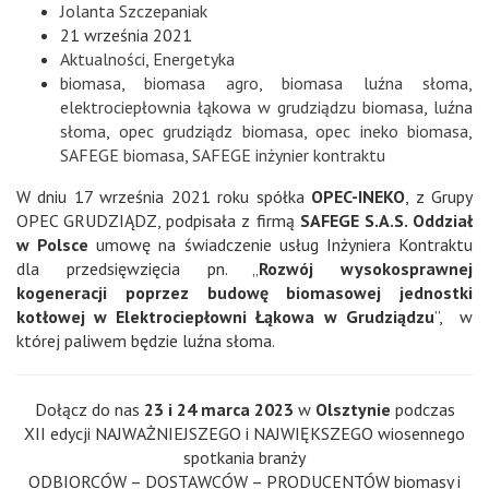
Jolanta Szczepaniak
21 września 2021
Aktualności
,
Energetyka
biomasa
,
biomasa agro
,
biomasa luźna słoma
,
elektrociepłownia łąkowa w grudziądzu biomasa
,
luźna
słoma
,
opec grudziądz biomasa
,
opec ineko biomasa
,
SAFEGE biomasa
,
SAFEGE inżynier kontraktu
W dniu 17 września 2021 roku spółka
OPEC-INEKO
, z Grupy
OPEC GRUDZIĄDZ, podpisała z firmą
SAFEGE S.A.S. Oddział
w Polsce
umowę na świadczenie usług Inżyniera Kontraktu
dla przedsięwzięcia pn. „
Rozwój wysokosprawnej
kogeneracji poprzez budowę biomasowej jednostki
kotłowej w Elektrociepłowni Łąkowa w Grudziądzu
”, w
której paliwem będzie luźna słoma.
Dołącz do nas
23 i 24 marca 2023
w
Olsztynie
podczas
XII edycji NAJWAŻNIEJSZEGO i NAJWIĘKSZEGO wiosennego
spotkania branży
ODBIORCÓW – DOSTAWCÓW – PRODUCENTÓW biomasy i