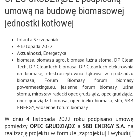
umową na budowę biomasowej
jednostki kotłowej
Jolanta Szczepaniak
4 listopada 2022
Aktualności
,
Energetyka
biomasa
,
biomasa agro
,
biomasa luźna słoma
,
DP Clean
Tech
,
DP CleanTech biomasa
,
DP CleanTech elektrownia
na biomasę
,
elektrociepłownia łąkowa w grudziądzu
biomasa
,
Forum Biomasy
,
forum biomasy
powermeetings.eu
,
jesienne forum biomasy
,
luźna
słoma
,
mirosław radecki opec grudziądz
,
opec grudziądz
,
opec grudziądz biomasa
,
opec ineko biomasa
,
sbb
,
SBB
ENERGY
,
wiosenne forum biomasy
W dniu 4 listopada 2022 roku podpisano umowę
pomiędzy
OPEC GRUDZIĄDZ
a
SBB ENERGY S.A.
na
realizację projektu w formule „zaprojektuj i wybuduj”