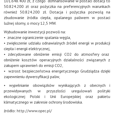
101.648.400 zł, z czego dofinansowanie w postaci dotacji to
50.824.200 zł oraz pożyczka na preferencyjnych warunkach
również 50.824.200 zł. Dotacja i pożyczka pozwolą na
zbudowanie źródła ciepła, opalanego paliwem w postaci
luźnej słomy, o mocy 12,5 MW.
Wybudowanie inwestycji pozwoli na:
• znaczne ograniczenie spalania węgla,
• zwiększenie udziału odnawialnych źródeł energii w produkcji
ciepła i energii elektrycznej,
• zdecydowane obniżenie emisji CO2 do atmosfery oraz
obniżenie kosztów operacyjnych działalności związanych z
zakupem uprawnień do emisji CO2,
• wzrost bezpieczeństwa energetycznego Grudziądza dzięki
zapewnieniu dywersyfikacji paliw,
• wypełnianie obowiązków wynikających z obecnych i
przewidywanych w przyszłości uregulowań polityki
ekologicznej Polski i Unii Europejskiej oraz pakietu
klimatycznego w zakresie ochrony środowiska.
źródło:
http://www.opec.pl/