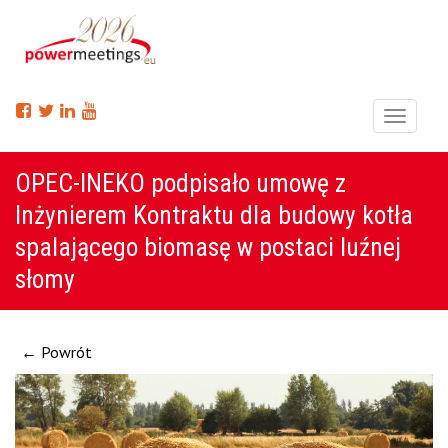
Menu
OPEC-INEKO podpisało umowę z
Inżynierem Kontraktu dla budowy kotła
spalającego biomasę w postaci luźnej
słomy
← Powrót