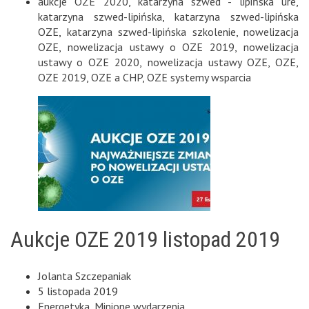
aukcje OZE 2020
,
katarzyna szwed - lipińska ure
,
katarzyna szwed-lipińska
,
katarzyna szwed-lipińska
OZE
,
katarzyna szwed-lipińska szkolenie
,
nowelizacja
OZE
,
nowelizacja ustawy o OZE 2019
,
nowelizacja
ustawy o OZE 2020
,
nowelizacja ustawy OZE
,
OZE
,
OZE 2019
,
OZE a CHP
,
OZE systemy wsparcia
Aukcje OZE 2019 listopad 2019
Jolanta Szczepaniak
5 listopada 2019
Energetyka
,
Minione wydarzenia