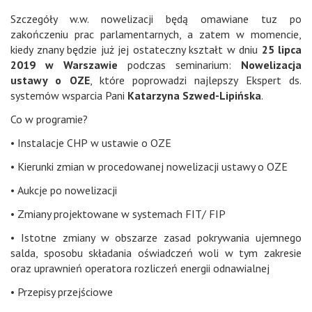
Szczegóły w.w. nowelizacji będą omawiane tuz po
zakończeniu prac parlamentarnych, a zatem w momencie,
kiedy znany będzie już jej ostateczny kształt w dniu
25 lipca
2019 w Warszawie
podczas seminarium:
Nowelizacja
ustawy o
OZE
, które poprowadzi najlepszy Ekspert ds.
systemów wsparcia Pani
Katarzyna Szwed-Lipińska
.
Co w programie?
• Instalacje
CHP
w ustawie o
OZE
• Kierunki zmian w procedowanej nowelizacji ustawy o
OZE
•
Aukcje
po nowelizacji
• Zmiany projektowane w systemach
FIT
/
FIP
• Istotne zmiany w obszarze zasad pokrywania ujemnego
salda, sposobu składania oświadczeń woli w tym zakresie
oraz uprawnień operatora rozliczeń energii odnawialnej
• Przepisy przejściowe