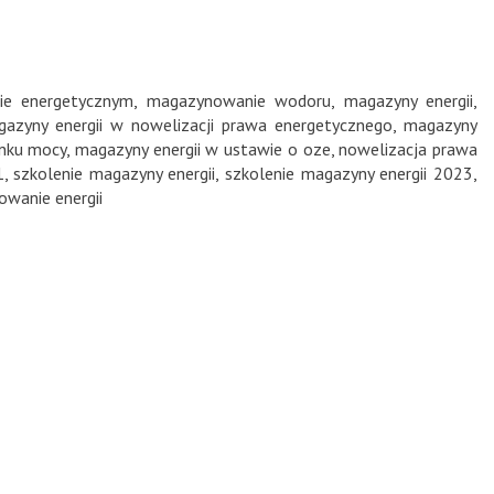
ie energetycznym
,
magazynowanie wodoru
,
magazyny energii
,
azyny energii w nowelizacji prawa energetycznego
,
magazyny
ynku mocy
,
magazyny energii w ustawie o oze
,
nowelizacja prawa
1
,
szkolenie magazyny energii
,
szkolenie magazyny energii 2023
,
wanie energii