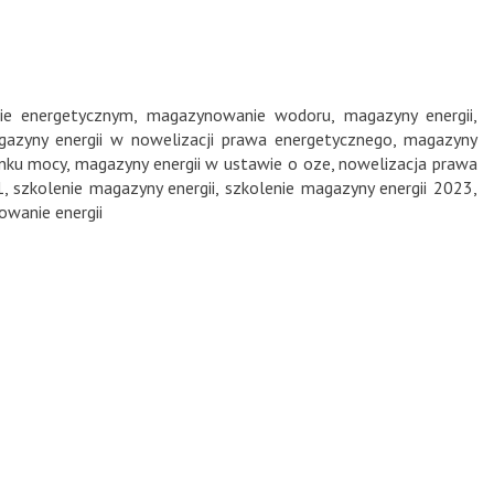
ie energetycznym
,
magazynowanie wodoru
,
magazyny energii
,
azyny energii w nowelizacji prawa energetycznego
,
magazyny
ynku mocy
,
magazyny energii w ustawie o oze
,
nowelizacja prawa
1
,
szkolenie magazyny energii
,
szkolenie magazyny energii 2023
,
wanie energii