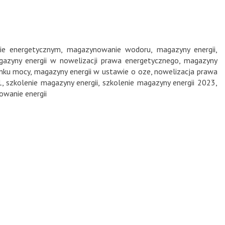
ie energetycznym
,
magazynowanie wodoru
,
magazyny energii
,
azyny energii w nowelizacji prawa energetycznego
,
magazyny
ynku mocy
,
magazyny energii w ustawie o oze
,
nowelizacja prawa
1
,
szkolenie magazyny energii
,
szkolenie magazyny energii 2023
,
wanie energii