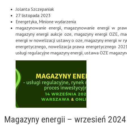
Jolanta Szczepaniak
27 listopada 2023
Energetyka
,
Minione wydarzenia
magazynowanie energii
,
magazynowanie energii w praw
magazyny energii aukcje oze
,
magazyny energii OZE
,
mag
energii w nowelizacji ustawy o oze
,
magazyny energii w r
energetycznego
,
nowelizacja prawa energetycznego 202
usługi regulacyjne magazyny energii
,
ustawa OZE magazyno
Magazyny energii – wrzesień 2024