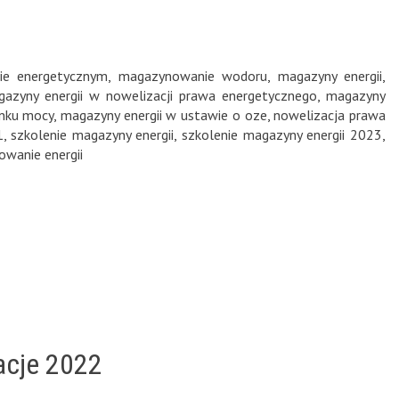
ie energetycznym
,
magazynowanie wodoru
,
magazyny energii
,
azyny energii w nowelizacji prawa energetycznego
,
magazyny
ynku mocy
,
magazyny energii w ustawie o oze
,
nowelizacja prawa
1
,
szkolenie magazyny energii
,
szkolenie magazyny energii 2023
,
wanie energii
acje 2022