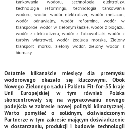
tankowania wodoru
,
technologia elektrolizy
,
technologia reformingu
,
technologia tankowania
wodoru
,
wodór
,
wodór elektrolizer
,
wodór metacon
,
wodór odnawialny
,
wodór reforming
,
wodór w
transporcie
,
wodór w zielonym ładzie
,
wodór z biogazu
,
wodór z elektrolizera
,
wodór z fotowoltaiki
,
wodór z
turbiny wiatrowej
,
wodór żegluga morska
,
Zielony
transport morski
,
zielony wodór
,
zielony wodór z
biomasy
Ostatnie kilkanaście miesięcy dla przemysłu
wodorowego okazało się kluczowymi. Obok
Nowego Zielonego Ładu i Pakietu Fit-for-55 kraje
Unii Europejskiej w tym również Polska
skoncentrowały się na wypracowaniu nowego
podejścia w zakresie nowej polityki klimatycznej.
Warto pomyśleć o solidnym, doświadczonym
Partnerze w tym zakresie mającym doświadczenie
w dostarczaniu, produkcji i budowie technologii