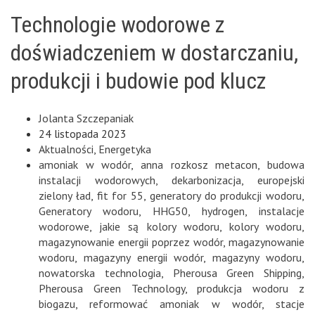
Technologie wodorowe z
doświadczeniem w dostarczaniu,
produkcji i budowie pod klucz
Jolanta Szczepaniak
24 listopada 2023
Aktualności
,
Energetyka
amoniak w wodór
,
anna rozkosz metacon
,
budowa
instalacji wodorowych
,
dekarbonizacja
,
europejski
zielony ład
,
fit for 55
,
generatory do produkcji wodoru
,
Generatory wodoru
,
HHG50
,
hydrogen
,
instalacje
wodorowe
,
jakie są kolory wodoru
,
kolory wodoru
,
magazynowanie energii poprzez wodór
,
magazynowanie
wodoru
,
magazyny energii wodór
,
magazyny wodoru
,
nowatorska technologia
,
Pherousa Green Shipping
,
Pherousa Green Technology
,
produkcja wodoru z
biogazu
,
reformować amoniak w wodór
,
stacje