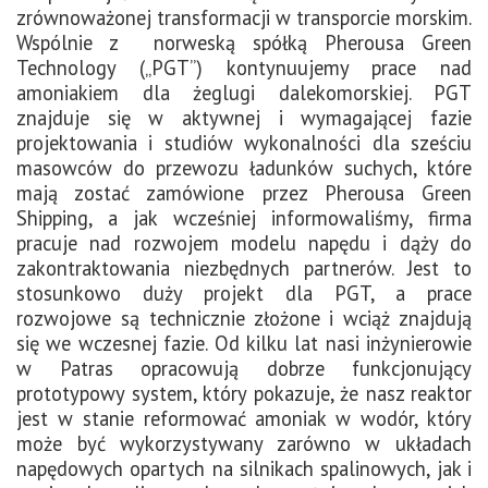
zrównoważonej transformacji w transporcie morskim.
Wspólnie z norweską spółką Pherousa Green
Technology („PGT”) kontynuujemy prace nad
amoniakiem dla żeglugi dalekomorskiej. PGT
znajduje się w aktywnej i wymagającej fazie
projektowania i studiów wykonalności dla sześciu
masowców do przewozu ładunków suchych, które
mają zostać zamówione przez Pherousa Green
Shipping, a jak wcześniej informowaliśmy, firma
pracuje nad rozwojem modelu napędu i dąży do
zakontraktowania niezbędnych partnerów. Jest to
stosunkowo duży projekt dla PGT, a prace
rozwojowe są technicznie złożone i wciąż znajdują
się we wczesnej fazie. Od kilku lat nasi inżynierowie
w Patras opracowują dobrze funkcjonujący
prototypowy system, który pokazuje, że nasz reaktor
jest w stanie reformować amoniak w wodór, który
może być wykorzystywany zarówno w układach
napędowych opartych na silnikach spalinowych, jak i