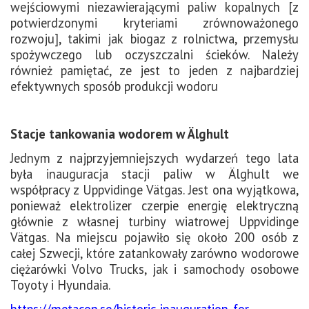
wejściowymi niezawierającymi paliw kopalnych [z
potwierdzonymi kryteriami zrównoważonego
rozwoju], takimi jak biogaz z rolnictwa, przemysłu
spożywczego lub oczyszczalni ścieków. Należy
również pamiętać, ze jest to jeden z najbardziej
efektywnych sposób produkcji wodoru
Stacje tankowania wodorem w Älghult
Jednym z najprzyjemniejszych wydarzeń tego lata
była inauguracja stacji paliw w Älghult we
współpracy z Uppvidinge Vätgas. Jest ona wyjątkowa,
ponieważ elektrolizer czerpie energię elektryczną
głównie z własnej turbiny wiatrowej Uppvidinge
Vätgas. Na miejscu pojawiło się około 200 osób z
całej Szwecji, które zatankowały zarówno wodorowe
ciężarówki Volvo Trucks, jak i samochody osobowe
Toyoty i Hyundaia.
https://metacon.se/historic-inauguration-for-