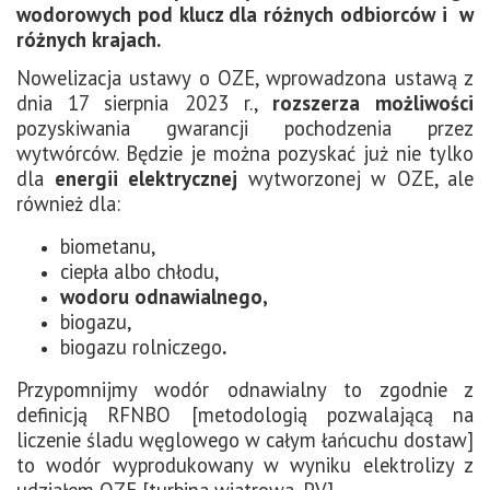
wodorowych pod klucz dla różnych odbiorców i w
różnych krajach.
Nowelizacja ustawy o OZE, wprowadzona ustawą z
dnia 17 sierpnia 2023 r.,
rozszerza możliwości
pozyskiwania gwarancji pochodzenia przez
wytwórców. Będzie je można pozyskać już nie tylko
dla
energii elektrycznej
wytworzonej w OZE, ale
również dla:
biometanu,
ciepła albo chłodu,
wodoru odnawialnego,
biogazu,
biogazu rolniczego
.
Przypomnijmy wodór odnawialny to zgodnie z
definicją RFNBO [metodologią pozwalającą na
liczenie śladu węglowego w całym łańcuchu dostaw]
to wodór wyprodukowany w wyniku elektrolizy z
udziałem OZE [turbina wiatrowa, PV].