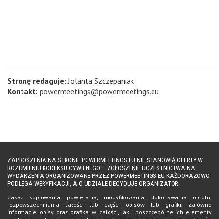
Stronę redaguje:
Jolanta Szczepaniak
Kontakt:
powermeetings@powermeetings.eu
ZAPROSZENIA NA STRONIE POWERMEETINGS.EU NIE STANOWIĄ OFERTY W
ROZUMIENIU KODEKSU CYWILNEGO – ZGŁOSZENIE UCZESTNICTWA NA
WYDARZENIA ORGANIZOWANE PRZEZ POWERMEETINGS.EU KAŻDORAZOWO
PODLEGA WERYFIKACJI, A O UDZIALE DECYDUJE ORGANIZATOR.
Zakaz kopiowania, powielania, modyfikowania, dokonywania obrotu,
rozpowszechniania całości lub części opisów lub grafiki. Zarówno
informacje, opisy oraz grafika, w całości, jak i poszczególne ich elementy