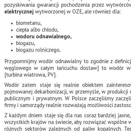
pozyskiwania gwarancji pochodzenia przez wytwórców
elektrycznej
wytworzonej w OZE, ale również dla:
biometanu,
ciepła albo chłodu,
wodoru odnawialnego,
biogazu,
biogazu rolniczego
.
Przypomnijmy wodór odnawialny to zgodnie z definic
węglowego w całym łańcuchu dostaw] to wodór wy
[turbina wiatrowa, PV].
Wodór zatem staje się realnie obiektem zainteres
pojmowanej dekarbonizacji, w przemyśle, w produkcji c
publicznym i prywatnym. W Polsce zaczęliśmy zaczę
firmy i samorządy realnie rozważają możliwości zastos
Z każdym dniem staje się dla nas coraz bardziej jasne
wszystkich krajów na świecie, aby rozwiązać wspólne w
różnych sektorów zależnych od paliw kopalnych. Te