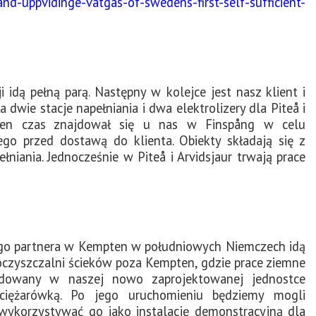
nd-uppvidinge-vatgas-of-swedens-first-self-sufficient-
idą pełną parą. Następny w kolejce jest nasz klient i
wie stacje napełniania i dwa elektrolizery dla Piteå i
ewien czas znajdował się u nas w Finspång w celu
ego przed dostawą do klienta. Obiekty składają się z
niania. Jednocześnie w Piteå i Arvidsjaur trwają prace
go partnera w Kempten w południowych Niemczech idą
 oczyszczalni ścieków poza Kempten, gdzie prace ziemne
udowany w naszej nowo zaprojektowanej jednostce
ciężarówką. Po jego uruchomieniu będziemy mogli
 wykorzystywać go jako instalację demonstracyjną dla