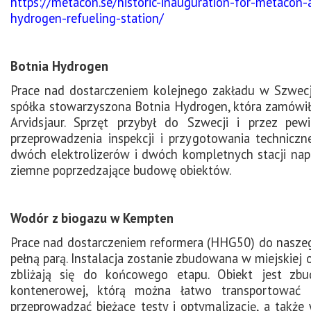
https://metacon.se/historic-inauguration-for-metacon-a
hydrogen-refueling-station/
Botnia Hydrogen
Prace nad dostarczeniem kolejnego zakładu w Szwecji 
spółka stowarzyszona Botnia Hydrogen, która zamówiła d
Arvidsjaur. Sprzęt przybył do Szwecji i przez p
przeprowadzenia inspekcji i przygotowania techniczn
dwóch elektrolizerów i dwóch kompletnych stacji napeł
ziemne poprzedzające budowę obiektów.
Wodór z biogazu w Kempten
Prace nad dostarczeniem reformera (HHG50) do nasze
pełną parą. Instalacja zostanie zbudowana w miejskiej
zbliżają się do końcowego etapu. Obiekt jest zb
kontenerowej, którą można łatwo transportować 
przeprowadzać bieżące testy i optymalizację, a także