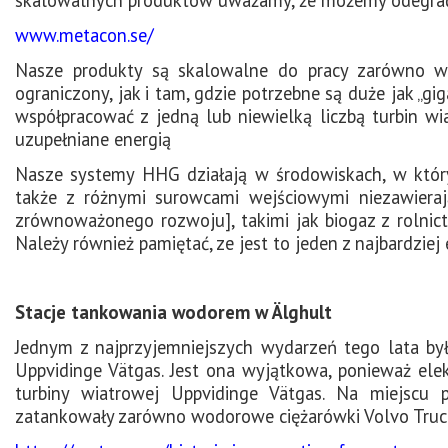
www.metacon.se/
Nasze produkty są skalowalne do pracy zarówno w
ograniczony, jak i tam, gdzie potrzebne są duże jak „g
współpracować z jedną lub niewielką liczbą turbin wi
uzupełniane energią
Nasze systemy HHG działają w środowiskach, w któryc
także z różnymi surowcami wejściowymi niezawieraj
zrównoważonego rozwoju], takimi jak biogaz z rolnic
Należy również pamiętać, ze jest to jeden z najbardzi
Stacje tankowania wodorem w Älghult
Jednym z najprzyjemniejszych wydarzeń tego lata był
Uppvidinge Vätgas. Jest ona wyjątkowa, ponieważ elekt
turbiny wiatrowej Uppvidinge Vätgas. Na miejscu p
zatankowały zarówno wodorowe ciężarówki Volvo Truck