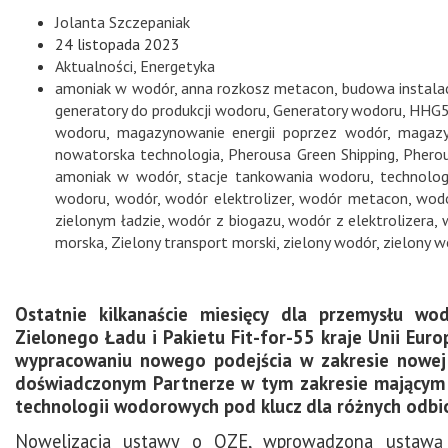
Jolanta Szczepaniak
24 listopada 2023
Aktualności
,
Energetyka
amoniak w wodór
,
anna rozkosz metacon
,
budowa instala
generatory do produkcji wodoru
,
Generatory wodoru
,
HHG
wodoru
,
magazynowanie energii poprzez wodór
,
magazy
nowatorska technologia
,
Pherousa Green Shipping
,
Phero
amoniak w wodór
,
stacje tankowania wodoru
,
technolog
wodoru
,
wodór
,
wodór elektrolizer
,
wodór metacon
,
wodó
zielonym ładzie
,
wodór z biogazu
,
wodór z elektrolizera
,
morska
,
Zielony transport morski
,
zielony wodór
,
zielony w
Ostatnie kilkanaście miesięcy dla przemysłu w
Zielonego Ładu i Pakietu Fit-for-55 kraje Unii Euro
wypracowaniu nowego podejścia w zakresie nowej p
doświadczonym Partnerze w tym zakresie mającym d
technologii wodorowych pod klucz dla różnych odbio
Nowelizacja ustawy o OZE, wprowadzona ustawą 