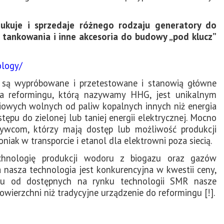
ukuje i sprzedaje różnego rodzaju generatory do
e tankowania i inne akcesoria do budowy „pod klucz”
ology/
y są wypróbowane i przetestowane i stanowią główne
ia reformingu, którą nazywamy HHG, jest unikalnym
owych wolnych od paliw kopalnych innych niż energia
tępu do zielonej lub taniej energii elektrycznej. Mocno
wcom, którzy mają dostęp lub możliwość produkcji
niak w transporcie i etanol dla elektrowni poza siecią.
hnologię produkcji wodoru z biogazu oraz gazów
nasza technologia jest konkurencyjna w kwestii ceny,
niu od dostępnych na rynku technologii SMR nasze
wierzchni niż tradycyjne urządzenie do reformingu [!].