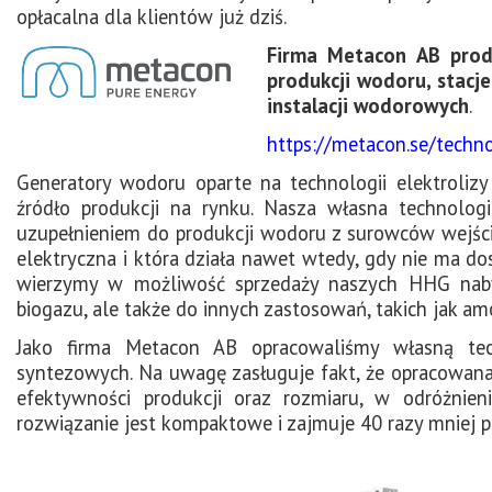
opłacalna dla klientów już dziś.
Firma Metacon AB prod
produkcji wodoru, stacj
instalacji wodorowych
.
https://metacon.se/techn
Generatory wodoru oparte na technologii elektroliz
źródło produkcji na rynku. Nasza własna technolog
uzupełnieniem do produkcji wodoru z surowców wejści
elektryczna i która działa nawet wtedy, gdy nie ma dos
wierzymy w możliwość sprzedaży naszych HHG naby
biogazu, ale także do innych zastosowań, takich jak amo
Jako firma Metacon AB opracowaliśmy własną tec
syntezowych. Na uwagę zasługuje fakt, że opracowana 
efektywności produkcji oraz rozmiaru, w odróżnie
rozwiązanie jest kompaktowe i zajmuje 40 razy mniej po