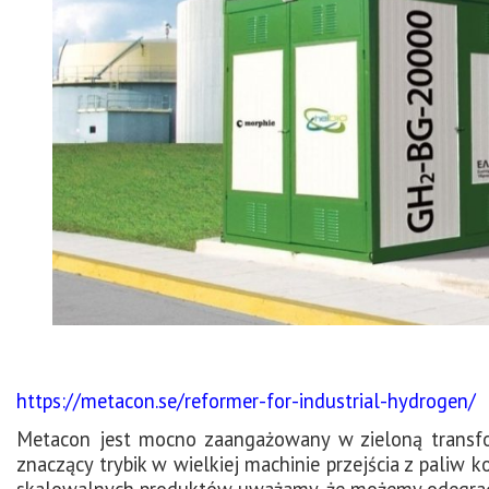
https://metacon.se/reformer-for-industrial-hydrogen/
Metacon jest mocno zaangażowany w zieloną transfor
znaczący trybik w wielkiej machinie przejścia z paliw 
skalowalnych produktów uważamy, że możemy odegrać z