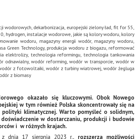
cji wodorowych
,
dekarbonizacja
,
europejski zielony ład
,
fit for 55
,
50
,
hydrogen
,
instalacje wodorowe
,
jakie są kolory wodoru
,
kolory
nowanie wodoru
,
magazyny energii wodór
,
magazyny wodoru
,
usa Green Technology
,
produkcja wodoru z biogazu
,
reformować
ia elektrolizy
,
technologia reformingu
,
technologia tankowania
r odnawialny
,
wodór reforming
,
wodór w transporcie
,
wodór w
wodór z fotowoltaiki
,
wodór z turbiny wiatrowej
,
wodór żegluga
odór z biomasy
odorowego okazało się kluczowymi. Obok Nowego
pejskiej w tym również Polska skoncentrowały się na
olityki klimatycznej. Warto pomyśleć o solidnym,
oświadczenie w dostarczaniu, produkcji i budowie
rców i w różnych krajach.
z dnia 17 sierpnia 2023 r.,
rozszerza możliwości